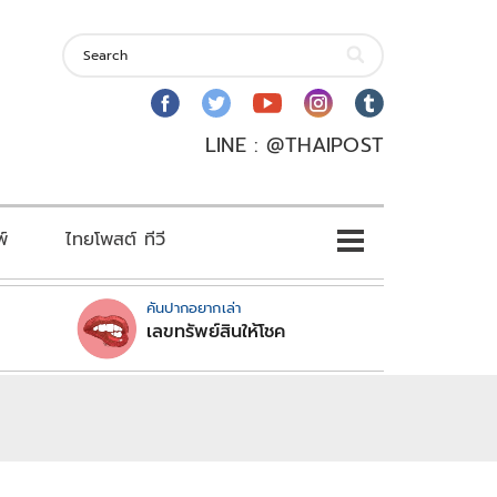
LINE : @THAIPOST
พ์
ไทยโพสต์ ทีวี
คันปากอยากเล่า
เลขทรัพย์สินให้โชค