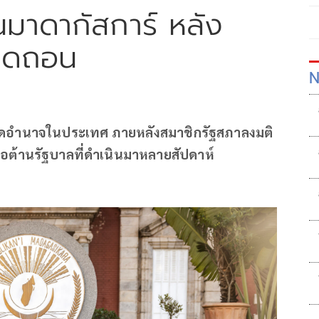
มาดากัสการ์ หลัง
ถอดถอน
N
ยึดอำนาจในประเทศ ภายหลังสมาชิกรัฐสภาลงมติ
ต้านรัฐบาลที่ดำเนินมาหลายสัปดาห์