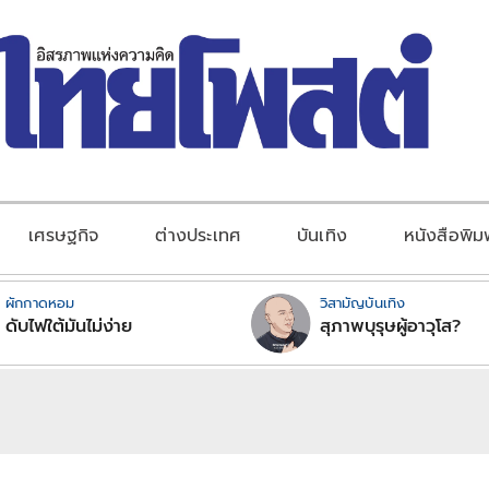
เศรษฐกิจ
ต่างประเทศ
บันเทิง
หนังสือพิม
ผักกาดหอม
วิสามัญบันเทิง
ดับไฟใต้มันไม่ง่าย
สุภาพบุรุษผู้อาวุโส?