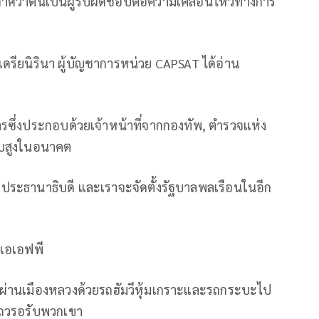
ะกาศว่าตนเป็นผู้รับผิดชอบต่อความเคลื่อนไหวทางการ
ดรียนิรินา ผู้บัญชาการหน่วย CAPSAT ได้อ่าน
รซึ่งประกอบด้วยเจ้าหน้าที่จากกองทัพ, ตำรวจแห่ง
ับสูงในอนาคต
งประธานาธิบดี และเราจะจัดตั้งรัฐบาลพลเรือนในอีก
วเอเอฟพี
นพลผ่านเมืองหลวงด้วยรถฮัมวีหุ้มเกราะและรถกระบะไป
แถวรอรับพวกเขา