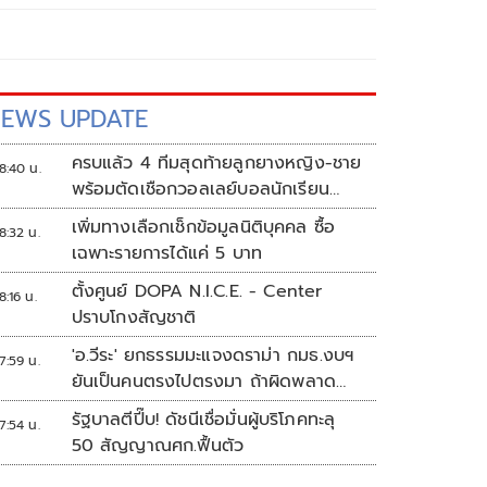
EWS UPDATE
ครบแล้ว 4 ทีมสุดท้ายลูกยางหญิง-ชาย
8:40 น.
พร้อมตัดเชือกวอลเลย์บอลนักเรียน
แชมป์กีฬา '7HD 2026'
เพิ่มทางเลือกเช็กข้อมูลนิติบุคคล ซื้อ
8:32 น.
เฉพาะรายการได้แค่ 5 บาท
ตั้งศูนย์ DOPA N.I.C.E. - Center
8:16 น.
ปราบโกงสัญชาติ
'อ.วีระ' ยกธรรมมะแจงดราม่า กมธ.งบฯ
7:59 น.
ยันเป็นคนตรงไปตรงมา ถ้าผิดพลาด
พร้อมขอโทษ
รัฐบาลตีปี๊บ! ดัชนีเชื่อมั่นผู้บริโภคทะลุ
7:54 น.
50 สัญญาณศก.ฟื้นตัว