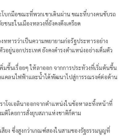
และโบกมือขณะที่พวกเขาเดินผ่าน ขณะที่บางคนขับรถ
นะในเมืองหลวงที่ยังคงตึงเครียด
งทหารว่าเป็นความพยายามก่อรัฐประหารอย่าง
ตัวอยู่นอกประเทศ ยังคงดำรงตำแหน่งอย่างเต็มตัว
พิ่มขึ้นเรื่อยๆ ให้ลาออก จากการประท้วงที่เริ่มต้นขึ้น
ขาดแคลนไฟฟ้าและน้ำได้พัฒนาไปสู่การรณรงค์ต่อต้าน
อนราโจเอลินาออกจากตำแหน่งในข้อหาละทิ้งหน้าที่
มติโดยการสั่งยุบสภาแห่งชาติก็ตาม
ียง ซึ่งสูงกว่าเกณฑ์สองในสามของรัฐธรรมนูญที่