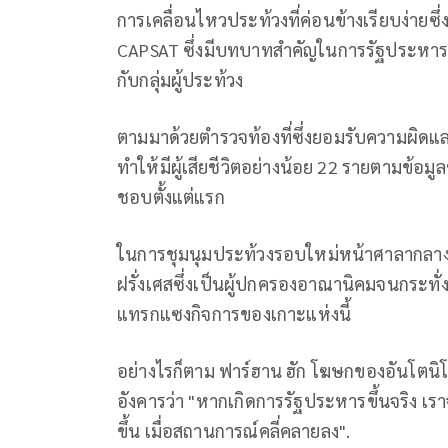
การเคลื่อนไหวประท้วงที่ค่อนข้างเรียบง่ายซึ่
CAPSAT ซึ่งมีบทบาทสำคัญในการรัฐประหารปี 2
กับกลุ่มผู้ประท้วง
ตามมาด้วยตำรวจท้องที่ซึ่งยอมรับความผิดแ
ทำให้มีผู้เสียชีวิตอย่างน้อย 22 รายตามข้
ชอบตั้งแต่แรก
ในการชุมนุมประท้วงรอบใหม่หน้าศาลากลางเม
ฝรั่งเศสซึ่งเป็นผู้ปกครองอาณานิคมจนกระทั่
แทรกแซงกิจการของเกาะแห่งนี้
อย่างไรก็ตาม ฟาร์ฮาน ฮัก โฆษกของอันโตนิโอ
อังคารว่า "หากเกิดการรัฐประหารขึ้นจริง เร
ขึ้น เมื่อสถานการณ์คลี่คลายลง".