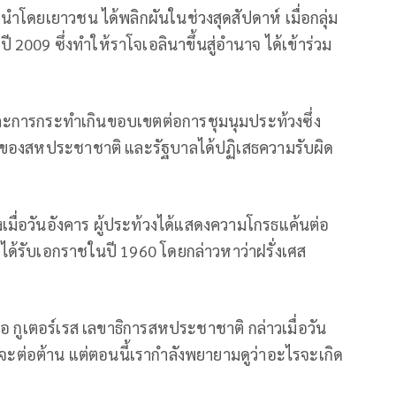
งนำโดยเยาวชน ได้พลิกผันในช่วงสุดสัปดาห์ เมื่อกลุ่ม
009 ซึ่งทำให้ราโจเอลินาขึ้นสู่อำนาจ ได้เข้าร่วม
ละการกระทำเกินขอบเขตต่อการชุมนุมประท้วงซึ่ง
อมูลของสหประชาชาติ และรัฐบาลได้ปฏิเสธความรับผิด
ื่อวันอังคาร ผู้ประท้วงได้แสดงความโกรธแค้นต่อ
งได้รับเอกราชในปี 1960 โดยกล่าวหาว่าฝรั่งเศส
 กูเตอร์เรส เลขาธิการสหประชาชาติ กล่าวเมื่อวัน
าจะต่อต้าน แต่ตอนนี้เรากำลังพยายามดูว่าอะไรจะเกิด