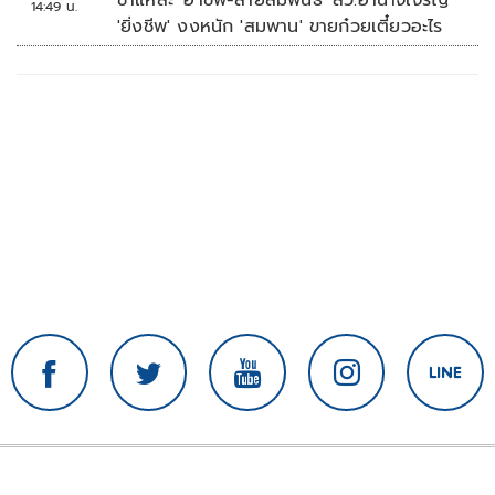
ชำแหละ 'อาชีพ-สายสัมพันธ์' สว.อำนาจเจริญ
14:49 น.
'ยิ่งชีพ' งงหนัก 'สมพาน' ขายก๋วยเตี๋ยวอะไร