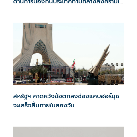
ด้านการป้องกันประเทศท่ามกลางสงครามใน
ภูมิภาค
สหรัฐฯ คาดหวังข้อตกลงช่องแคบฮอร์มุซ
จะเสร็จสิ้นภายในสองวัน