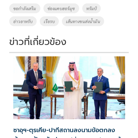
o
Li
Tags
ขอกำลังเสริม
ช่องแคบฮอร์มุซ
ทรัมป์
o
n
อ่าวอาหรับ
เรือรบ
เส้นทางขนส่งน้ำมัน
k
k
ข่าวที่เกี่ยวข้อง
ซาอุฯ-ตุรเคีย-ปากีสถานลงนามข้อตกลง