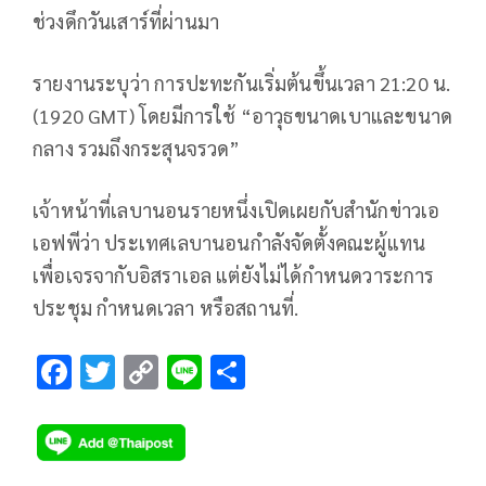
ช่วงดึกวันเสาร์ที่ผ่านมา
รายงานระบุว่า การปะทะกันเริ่มต้นขึ้นเวลา 21:20 น.
(1920 GMT) โดยมีการใช้ “อาวุธขนาดเบาและขนาด
กลาง รวมถึงกระสุนจรวด”
เจ้าหน้าที่เลบานอนรายหนึ่งเปิดเผยกับสำนักข่าวเอ
เอฟพีว่า ประเทศเลบานอนกำลังจัดตั้งคณะผู้แทน
เพื่อเจรจากับอิสราเอล แต่ยังไม่ได้กำหนดวาระการ
ประชุม กำหนดเวลา หรือสถานที่.
F
T
C
Li
S
ac
wi
o
n
h
e
tt
p
e
ar
b
er
y
e