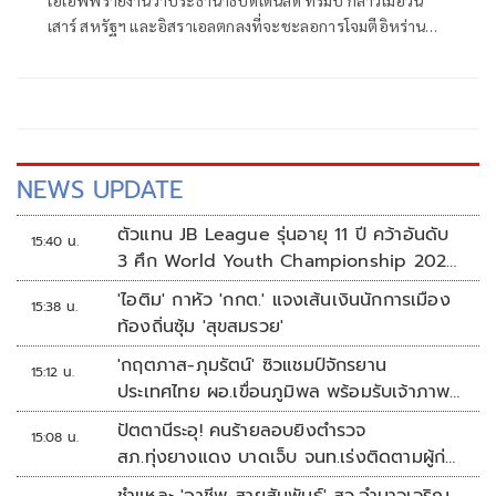
เอเอฟพีรายงานว่าประธานาธิบดีโดนัลด์ ทรัมป์ กล่าวเมื่อวัน
เสาร์ สหรัฐฯ และอิสราเอลตกลงที่จะชะลอการโจมตีอิหร่าน
ครั้งใหม่ โดยมีเงื่อนไขว่าต้องบรรลุข้อตกลงยุติความขัดแย้งที่ยืด
เยื้อมาหลายเดือนโดยเร็ว
NEWS UPDATE
ตัวแทน JB League รุ่นอายุ 11 ปี คว้าอันดับ
15:40 น.
3 ศึก World Youth Championship 2026
ที่สิงคโปร์
'ไอติม' กาหัว 'กกต.' แจงเส้นเงินนักการเมือง
15:38 น.
ท้องถิ่นซุ้ม 'สุขสมรวย'
'กฤตภาส-ภุมรัตน์' ซิวแชมป์จักรยาน
15:12 น.
ประเทศไทย ผอ.เขื่อนภูมิพล พร้อมรับเจ้าภาพ
ต่อ ปี 2570
ปัตตานีระอุ! คนร้ายลอบยิงตำรวจ
15:08 น.
สภ.ทุ่งยางแดง บาดเจ็บ จนท.เร่งติดตามผู้ก่อ
เหตุ