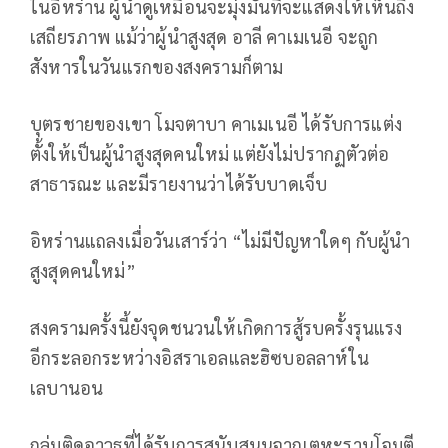
ในอิหร่าน ผู้นำดูเหมือนจะมุ่งมั่นที่จะแสดงให้เห็นถึง
เสถียรภาพ แม้ว่าผู้นำสูงสุด อาลี คาเมเนอี จะถูก
สังหารในวันแรกของสงครามก็ตาม
บุตรชายของเขา โมจตาบา คาเมเนอี ได้รับการแต่ง
ตั้งให้เป็นผู้นำสูงสุดคนใหม่ แต่ยังไม่ปรากฏตัวต่อ
สาธารณะ และมีรายงานว่าได้รับบาดเจ็บ
อิหร่านแถลงเมื่อวันเสาร์ว่า “ไม่มีปัญหาใดๆ กับผู้นำ
สูงสุดคนใหม่”
สงครามครั้งนี้ยังจุดชนวนให้เกิดการสู้รบครั้งรุนแรง
อีกระลอกระหว่างอิสราเอลและฮิซบอลลาห์ใน
เลบานอน
กลุ่มติดอาวุธที่ได้รับการสนับสนุนจากเตหะรานโจมตี