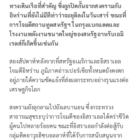
ทางเดินเรือที่สำคัญ ซึ่งถูกปิดกั้นจากสงครามกับ
อิหร่านที่ยังไม่มีทีท่าว่าจะยุติลงในวันเสาร์ ขณะที่
การโจมตีสถานทูตสหรัฐฯ ในกรุงแบกแดดและ
โรงงานพลังงานขนาดใหญ่ของสหรัฐอาหรับเอมิ
เรตส์ก็เกิดขึ้นเช่นกัน
สองสัปดาห์หลังจากที่สหรัฐอเมริกาและอิสราเอล
โจมตีอิหร่าน ภูมิภาคอ่าวเปอร์เซียทั้งหมดยังคงตก
อยู่ภายใต้ความขัดแย้งที่ส่งผลกระทบอย่างรุนแรงต่อ
เศรษฐกิจโลก
สงครามยังลุกลามไปยังเลบานอน ซึ่งกระทรวง
สาธารณสุขระบุว่าการโจมตีของอิสราเอลได้คร่าชีวิต
ผู้คนไปหลายร้อยคน ขณะที่อิสราเอลกำลังต่อสู้กับ
กลุ่มติดอาวุธฮิซบอลลาห์ที่ได้รับการสนับสนุนจาก