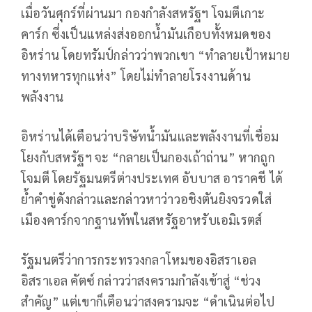
เมื่อวันศุกร์ที่ผ่านมา กองกำลังสหรัฐฯ โจมตีเกาะ
คาร์ก ซึ่งเป็นแหล่งส่งออกน้ำมันเกือบทั้งหมดของ
อิหร่าน โดยทรัมป์กล่าวว่าพวกเขา “ทำลายเป้าหมาย
ทางทหารทุกแห่ง” โดยไม่ทำลายโรงงานด้าน
พลังงาน
อิหร่านได้เตือนว่าบริษัทน้ำมันและพลังงานที่เชื่อม
โยงกับสหรัฐฯ จะ “กลายเป็นกองเถ้าถ่าน” หากถูก
โจมตี โดยรัฐมนตรีต่างประเทศ อับบาส อาราคชี ได้
ย้ำคำขู่ดังกล่าวและกล่าวหาว่าวอชิงตันยิงจรวดใส่
เมืองคาร์กจากฐานทัพในสหรัฐอาหรับเอมิเรตส์
รัฐมนตรีว่าการกระทรวงกลาโหมของอิสราเอล
อิสราเอล คัตซ์ กล่าวว่าสงครามกำลังเข้าสู่ “ช่วง
สำคัญ” แต่เขาก็เตือนว่าสงครามจะ “ดำเนินต่อไป