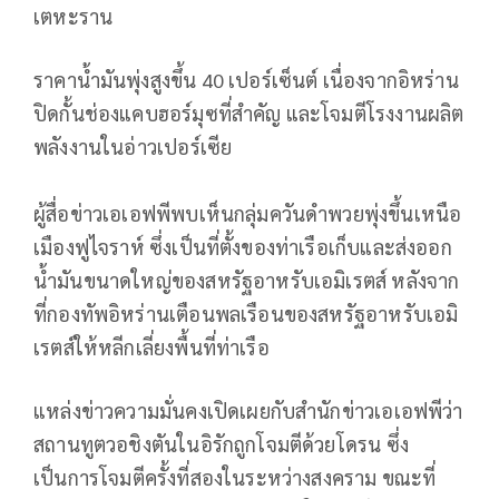
เตหะราน
ราคาน้ำมันพุ่งสูงขึ้น 40 เปอร์เซ็นต์ เนื่องจากอิหร่าน
ปิดกั้นช่องแคบฮอร์มุซที่สำคัญ และโจมตีโรงงานผลิต
พลังงานในอ่าวเปอร์เซีย
ผู้สื่อข่าวเอเอฟพีพบเห็นกลุ่มควันดำพวยพุ่งขึ้นเหนือ
เมืองฟูไจราห์ ซึ่งเป็นที่ตั้งของท่าเรือเก็บและส่งออก
น้ำมันขนาดใหญ่ของสหรัฐอาหรับเอมิเรตส์ หลังจาก
ที่กองทัพอิหร่านเตือนพลเรือนของสหรัฐอาหรับเอมิ
เรตส์ให้หลีกเลี่ยงพื้นที่ท่าเรือ
แหล่งข่าวความมั่นคงเปิดเผยกับสำนักข่าวเอเอฟพีว่า
สถานทูตวอชิงตันในอิรักถูกโจมตีด้วยโดรน ซึ่ง
เป็นการโจมตีครั้งที่สองในระหว่างสงคราม ขณะที่