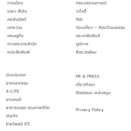
การเมือง
กรองสถานการณ์
เปลว สีเงิน
วาไรตี้
คอลัมนิสต์
กีฬา
บทความ
ท่องเที่ยว – ศิลปวัฒนธรรม
เศรษฐกิจ
ประชาสัมพันธ์
ข่าวพระราชสำนัก
ภูมิภาค
หนังสือพิมพ์
สิ่งแวดล้อม
ต่างประเทศ
PR & PRESS
อาชญากรรม
เกี่ยวกับเรา
X-CITE
ติดต่อและ สนับสนุน
ยานยนต์
สาธารณสุข-คุณภาพชีวิต
Privacy Policy
บันเทิง
ไทยโพสต์ ทีวี