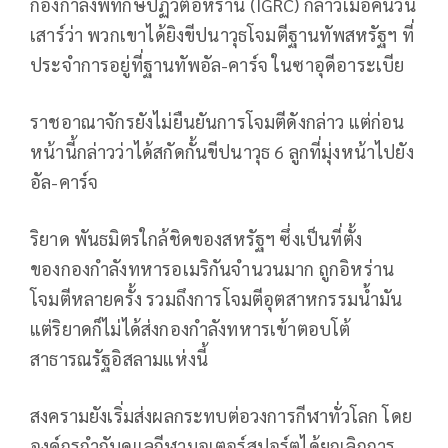
กองกำลังพิทักษ์ปฏิวัติอิหร่าน (IGRC) กล่าวเมื่อคืนวัน
เสาร์ว่า พวกเขาได้ยิงขีปนาวุธโจมตีฐานทัพสหรัฐฯ ที่
ประจำการอยู่ที่ฐานทัพอัล-คาร์จ ในซาอุดีอาระเบีย
ราชอาณาจักรยังไม่ยืนยันการโจมตีดังกล่าว แต่ก่อน
หน้านี้กล่าวว่าได้สกัดกั้นขีปนาวุธ 6 ลูกที่มุ่งหน้าไปยัง
อัล-คาร์จ
ริยาด พันธมิตรใกล้ชิดของสหรัฐฯ ซึ่งเป็นที่ตั้ง
ของกองกำลังทหารอเมริกันจำนวนมาก ถูกอิหร่าน
โจมตีหลายครั้ง รวมถึงการโจมตีอุตสาหกรรมน้ำมัน
แต่ริยาดก็ไม่ได้ส่งกองกำลังทหารเข้าตอบโต้
สาธารณรัฐอิสลามแห่งนี้
สงครามยังเริ่มส่งผลกระทบต่อวงการกีฬาทั่วโลก โดย
องค์กรกำกับดูแลกีฬามอเตอร์สปอร์ตได้ยกเลิกการ