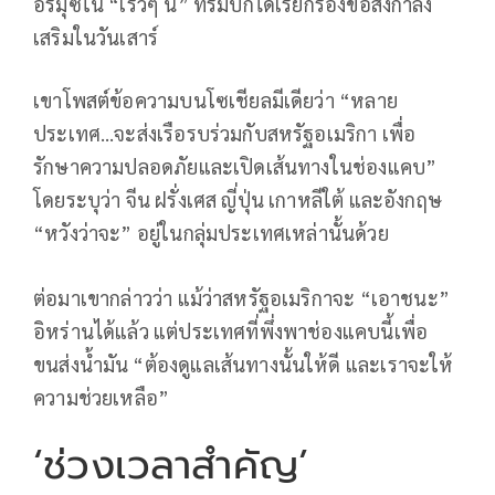
อร์มุซใน “เร็วๆ นี้” ทรัมป์ก็ได้เรียกร้องขอส่งกำลัง
เสริมในวันเสาร์
เขาโพสต์ข้อความบนโซเชียลมีเดียว่า “หลาย
ประเทศ…จะส่งเรือรบร่วมกับสหรัฐอเมริกา เพื่อ
รักษาความปลอดภัยและเปิดเส้นทางในช่องแคบ”
โดยระบุว่า จีน ฝรั่งเศส ญี่ปุ่น เกาหลีใต้ และอังกฤษ
“หวังว่าจะ” อยู่ในกลุ่มประเทศเหล่านั้นด้วย
ต่อมาเขากล่าวว่า แม้ว่าสหรัฐอเมริกาจะ “เอาชนะ”
อิหร่านได้แล้ว แต่ประเทศที่พึ่งพาช่องแคบนี้เพื่อ
ขนส่งน้ำมัน “ต้องดูแลเส้นทางนั้นให้ดี และเราจะให้
ความช่วยเหลือ”
‘ช่วงเวลาสำคัญ’