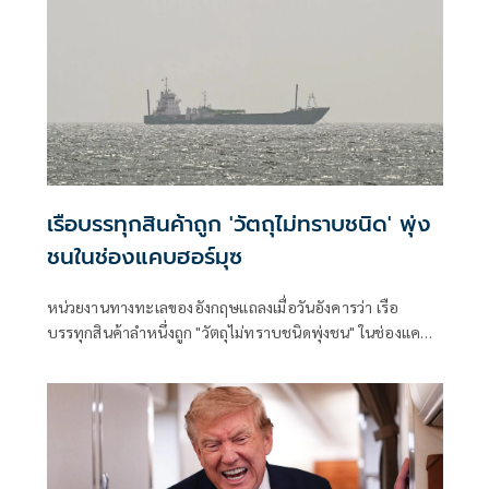
เรือบรรทุกสินค้าถูก 'วัตถุไม่ทราบชนิด' พุ่ง
ชนในช่องแคบฮอร์มุซ
หน่วยงานทางทะเลของอังกฤษแถลงเมื่อวันอังคารว่า เรือ
บรรทุกสินค้าลำหนึ่งถูก "วัตถุไม่ทราบชนิดพุ่งชน" ในช่องแคบฮ
อร์มุซ นอกชายฝั่งโอมาน โดย