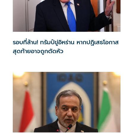
รอบที่ล้าน! ทรัมป์ขู่อิหร่าน หากปฏิเสธโอกาส
สุดท้ายอาจถูกตัดหัว