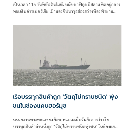
เป็นเวลา 115 วันที่กัปตันโมฮัมหมัด ชาฟิกุล อิสลาม ติดอยู่กลาง
ทะเลในอ่าวเปอร์เซีย เฝ้ามองขีปนาวุธส่องสว่างท้องฟ้ายาม
ค่ำคืน และต้องปันส่วนอาหารและน้ำให้แก่ลูกเรือของเขา
เรือบรรทุกสินค้าถูก 'วัตถุไม่ทราบชนิด' พุ่ง
ชนในช่องแคบฮอร์มุซ
หน่วยงานทางทะเลของอังกฤษแถลงเมื่อวันอังคารว่า เรือ
บรรทุกสินค้าลำหนึ่งถูก "วัตถุไม่ทราบชนิดพุ่งชน" ในช่องแคบฮ
อร์มุซ นอกชายฝั่งโอมาน โดย