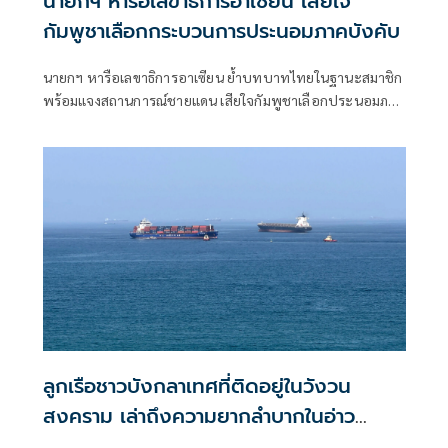
นายกฯ หารือเลขาธิการอาเซียน เสียใจ
กัมพูชาเลือกกระบวนการประนอมภาคบังคับ
นายกฯ หารือเลขาธิการอาเซียน ย้ำบทบาทไทยในฐานะสมาชิก
พร้อมแจงสถานการณ์ชายแดน เสียใจกัมพูชาเลือกประนอมภาค
บังคับ
ลูกเรือชาวบังกลาเทศที่ติดอยู่ในวังวน
สงคราม เล่าถึงความยากลำบากในอ่าว
เปอร์เซีย