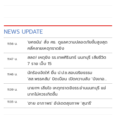
NEWS UPDATE
'ยศชนัน' สั่ง ศธ. ดูแลความปลอดภัยขั้นสูงสุด
11:56 น.
คลี่คลายเหตุกราดยิง
สลด! เหตุยิง รร.เทพศิรินทร์ นนทบุรี เสียชีวิต
11:47 น.
7 ราย เจ็บ 15
นักร้องจัดให้ ยื่น ป.ป.ช.สอบจริยธรรม
11:46 น.
'สส.พรรคส้ม' บิดเบือน เปิดความลับ 'บังเกอร์
ทหาร'
นายกฯ เสียใจ เหตุกราดยิงรร.ย่านนนทบุรี แย่
11:39 น.
มากไม่ควรเกิดขึ้น
11:35 น.
'ฮาย อาภาพร' อัปเดตสุขภาพ 'สุนารี'