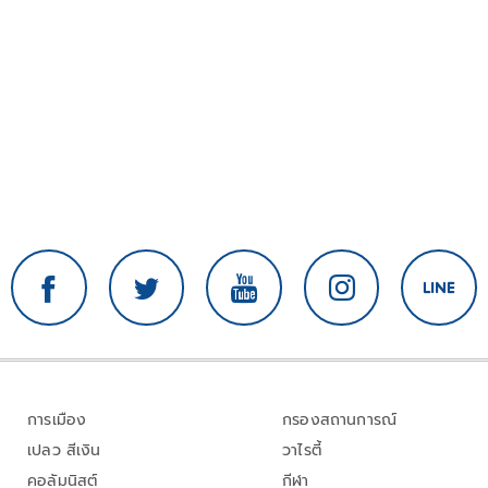
การเมือง
กรองสถานการณ์
เปลว สีเงิน
วาไรตี้
คอลัมนิสต์
กีฬา