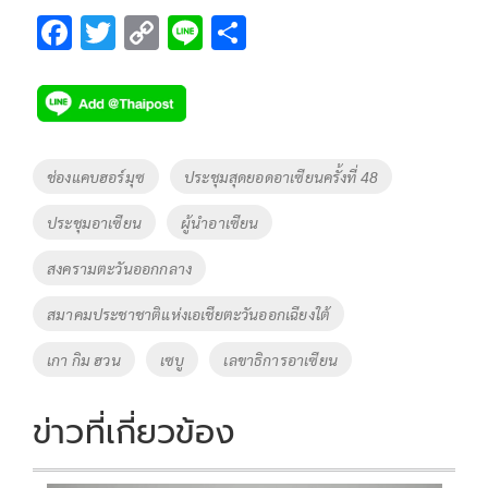
F
T
C
Li
S
ac
wi
o
n
h
e
tt
p
e
ar
b
er
y
e
o
Li
Tags
ช่องแคบฮอร์มุซ
ประชุมสุดยอดอาเซียนครั้งที่ 48
o
n
ประชุมอาเซียน
ผู้นำอาเซียน
k
k
สงครามตะวันออกกลาง
สมาคมประชาชาติแห่งเอเชียตะวันออกเฉียงใต้
เกา กิม ฮวน
เซบู
เลขาธิการอาเซียน
ข่าวที่เกี่ยวข้อง