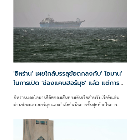
'อิหร่าน' เผยใกล้บรรลุข้อตกลงกับ' โอมาน'
ในการเปิด 'ช่องแคบฮอร์มุซ' แล้ว แต่การ
เปิดขึ้นอยู่กับสหรัฐฯ
อิหร่านและโอมานได้ตกลงเส้นทางเดินเรือสำหรับเรือที่แล่น
ผ่านช่องแคบฮอร์มุซ และกำลังดำเนินการขั้นสุดท้ายในการ
บริหารจัดการเส้นทางเดินเรือยุทธศาสตร์นี้ร่วมกัน เตหะราน
กล่าวเมื่อวันพุธที่ผ่านมา แม้ว่าเหตุการณ์ด้านความมั่นคงล่าสุด
จะเน้นย้ำถึงความเสี่ยงที่ยังคงมีอยู่สำหรับการขนส่งทางเรือใน
ภูมิภาคก็ตาม