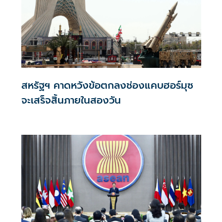
สหรัฐฯ คาดหวังข้อตกลงช่องแคบฮอร์มุซ
จะเสร็จสิ้นภายในสองวัน