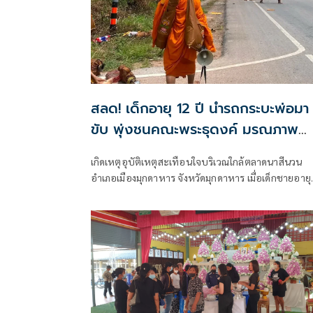
สลด! เด็กอายุ 12 ปี นำรถกระบะพ่อมา
ขับ พุ่งชนคณะพระธุดงค์ มรณภาพ
หลายรูป
เกิดเหตุอุบัติเหตุสะเทือนใจบริเวณใกล้ตลาดนาสีนวน
อำเภอเมืองมุกดาหาร จังหวัดมุกดาหาร เมื่อเด็กชายอายุ
ประมาณ 10–12 ปี ซึ่งมีรายงานเบื้องต้นว่าได้นำรถกระ
ของผู้ปกครองออกมาขับ ก่อนพุ่งชนคณะพระสงฆ์ที่กำล
เดินธุดงค์อยู่บนเส้นทาง ส่งผลให้เกิดความสูญเสียและมีผู้
รับบาดเจ็บจำนวนมาก