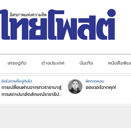
เศรษฐกิจ
ต่างประเทศ
บันเทิง
หนังสือพิม
ยังไม่ตายก็อยู่กันไป
ผักกาดหอม
การเปลี่ยนผ่านจากเทวราชามาสู่
ออเดอร์จากคุก!
การสถาปนาอัตลักษณ์ราชาธิป
ไตยแบบพุทธศาสนาในพระไตร
ปิฏก : สามัญผลสูตรในฐานะ
ทฤษฎีขีดจำกัดของอำนาจรัฐ
เหนือแรงงานและทรัพย์สิน