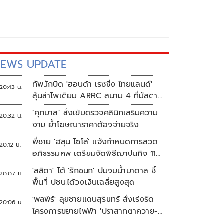
EWS UPDATE
ทัพนักบิด 'ฮอนด้า เรซซิ่ง ไทยแลนด์'
20:43 น.
ลุ้นล่าโพเดียม ARRC สนาม 4 ที่มัลดาลิ
กา
‘ศุภมาส’ สั่งเข้มตรวจคลินิกเสริมความ
20:32 น.
งาม ย้ำโฆษณาราคาต้องจ่ายจริง
พี่ชาย 'ฮลุน โซโล่' แจ้งกำหนดการสวด
20:12 น.
อภิธรรมศพ เตรียมจัดพิธีฌาปนกิจ 11
ส.ค.
'ลลิดา' โต้ 'รักชนก' ปมงบน้ำบาดาล ชี้
20:07 น.
พื้นที่ ปชน.ได้วงเงินเฉลี่ยสูงสุด
'พลพีร์' ลุยชายแดนสุรินทร์ สั่งเร่งรัด
20:06 น.
โครงการขยายไฟฟ้า 'ปราสาทตาควาย-