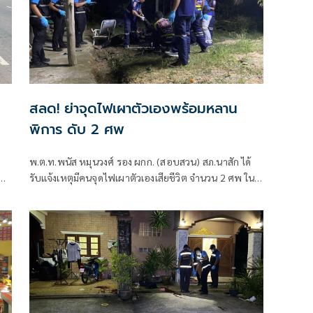
สลด! ย่าจุดไฟเผาตัวเองพร้อมหลาน
พิการ ดับ 2 ศพ
พ.ต.ท.พนัส หมุนวงศ์ รอง ผกก. (สอบสวน) สภ.นาสัก ได้
รับแจ้งเหตุมีคนจุดไฟเผาตัวเองเสียชีวิต จำนวน 2 ศพ ใน
บะ
พื้นที่ ม.6 ตำบลนาสัก
ัง
ได้