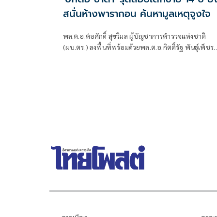
สนั่นห้างพารากอน ค้นหามูลเหตุจูงใจ
พล.ต.อ.ต่อศักดิ์ สุขวิมล ผู้บัญชาการตำรวจแห่งชาติ
(ผบ.ตร.) ลงพื้นที่พร้อมด้วยพล.ต.อ.กิตติ์รัฐ พันธุ์เพ็ชร
รองผู้บัญชาการตำรวจแห่งชาติ รับผิดชอบงานป้องกัน
ปราบปราม พล.ต.ท.ธัชชัย ปิตะนีละบุตร ผู้ช่วยผู้
บัญชาการตำรวจแห่งชาติ