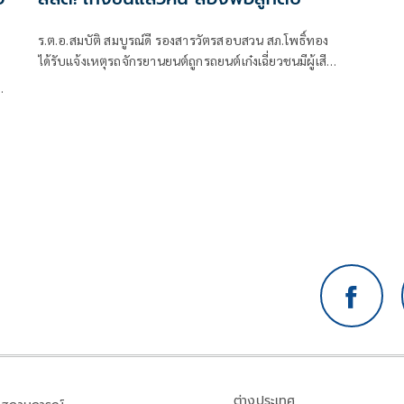
ร.ต.อ.สมบัติ สมบูรณ์ดี รองสารวัตรสอบสวน สภ.โพธิ์ทอง
ได้รับแจ้งเหตุรถจักรยานยนต์ถูกรถยนต์เก๋งเฉี่ยวชนมีผู้เสีย
ชีวิตในที่เกิดเหตุจำนวน 2 ราย
ต่างประเทศ