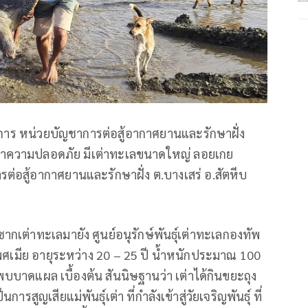
าการ หน่วยบัญชาการต่อสู้อากาศยานและรักษาฝั่ง
ษาความปลอดภัย มีเต่าทะเลขนาดใหญ่ ลอยเกย
ต่อสู้อากาศยานและรักษาฝั่ง ต.บางเสร่ อ.สัตหีบ
ซากเต่าทะเลมายัง ศูนย์อนุรักษ์พันธุ์เต่าทะเลกองทัพ
พศเมีย อายุระหว่าง 20 – 25 ปี น้ำหนักประมาณ 100
บบาดแผล เบื้องต้น สันนิษฐานว่า เต่าได้กินขยะถุง
สูญเสียแม่พันธุ์เต่า ที่กำลังเข้าสู่วัยเจริญพันธุ์ ที่