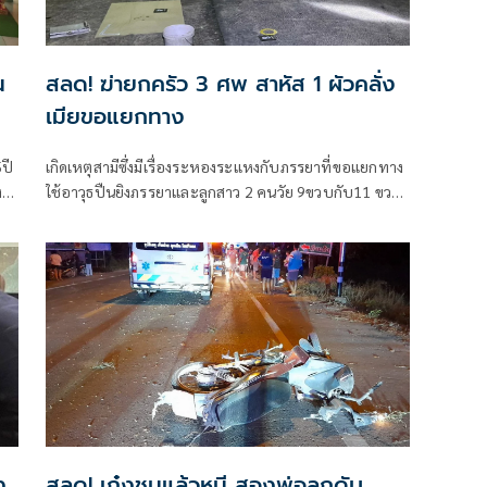
น
สลด! ฆ่ายกครัว 3 ศพ สาหัส 1 ผัวคลั่ง
เมียขอแยกทาง
5ปี
เกิดเหตุสามีซึ่งมีเรื่องระหองระแหงกับภรรยาที่ขอแยกทาง
ง
ใช้อาวุธปืนยิงภรรยาและลูกสาว 2 คนวัย 9ขวบกับ11 ขวบ
และยิงตัวตายตาม หวังจบปัญหาชีวิตตายตามกันทั้ง
ะ
ครอบครัว ทั้งสี่คน แต่เสียชีวิต 3 คนเหลือเพียงลูกสาวคน
โตอาการสาหัสเป็นตายเท่ากัน
ง
สลด! เก๋งชนแล้วหนี สองพ่อลูกดับ