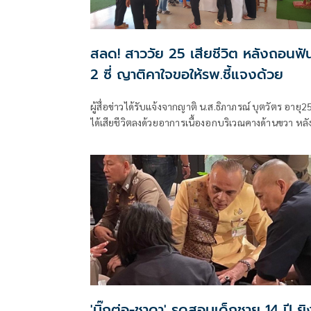
สลด! สาววัย 25 เสียชีวิต หลังถอนฟั
2 ซี่ ญาติคาใจขอให้รพ.ชี้แจงด้วย
ผู้สื่อข่าวได้รับแจ้งจากญาติ น.ส.ธิภาภรณ์ บุตวัตร อายุ2
ได้เสียชีวิตลงด้วยอาการเนื้องอกบริเวณคางด้านขวา หลั
จากไปถอนฟันมา2ซี่เมื่อวันที่16 พ.ย.66 ที่ผ่านมา ที่โรง
พยาบาลพระจอมเกล้าจังหวัดเพชรบุรี รวจหามะเร็งแล
ผลตรวจจะ
'บิ๊กต่อ-ชาดา' รุดสอบเด็กชาย 14 ปี ยิ