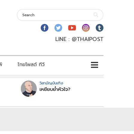
LINE : @THAIPOST
พ์
ไทยโพสต์ ทีวี
วิสามัญบันเทิง
เหยียบย่ำหัวใจ?