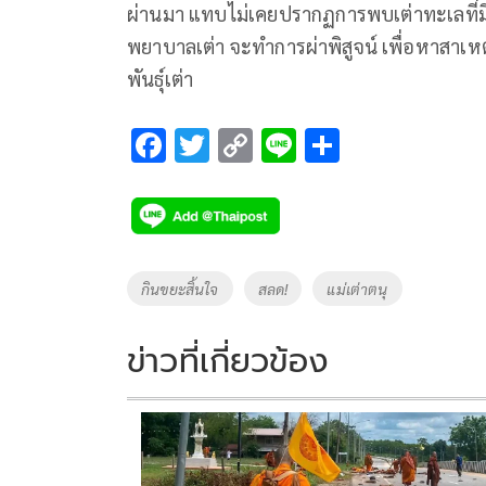
ผ่านมา แทบไม่เคยปรากฏการพบเต่าทะเลที่มีข
พยาบาลเต่า จะทำการผ่าพิสูจน์ เพื่อหาสาเหตุก
พันธุ์เต่า
F
T
C
Li
S
ac
wi
o
n
h
e
tt
p
e
ar
b
er
y
e
o
Li
Tags
กินขยะสิ้นใจ
สลด!
แม่เต่าตนุ
o
n
k
k
ข่าวที่เกี่ยวข้อง