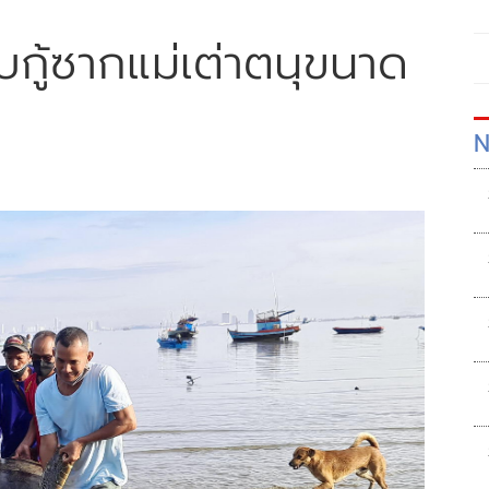
บกู้ซากแม่เต่าตนุขนาด
N