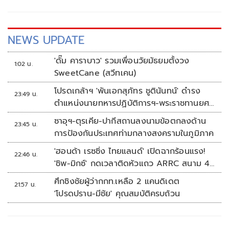
NEWS UPDATE
'ดั๊ม คาราบาว' รวมเพื่อนวัยมัธยมตั้งวง
1:02 น.
SweetCane (สวีทเคน)
โปรดเกล้าฯ 'พันเอกสุภัทร ชูตินันทน์' ดำรง
23:49 น.
ตำแหน่งนายทหารปฏิบัติการฯ-พระราชทานยศ
'พลตรี'
ซาอุฯ-ตุรเคีย-ปากีสถานลงนามข้อตกลงด้าน
23:45 น.
การป้องกันประเทศท่ามกลางสงครามในภูมิภาค
'ฮอนด้า เรซซิ่ง ไทยแลนด์' เปิดฉากร้อนแรง!
22:46 น.
'ชิพ-มิกซ์' กดเวลาติดหัวแถว ARRC สนาม 4
ที่มัลดาลิกา
ศึกชิงชัยผู้ว่ากกท.เหลือ 2 แคนดิเดต
21:57 น.
'โปรดปราน-มีชัย' คุณสมบัติครบถ้วน