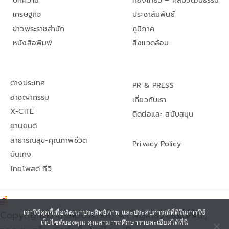
บทความ
ท่องเที่ยว – ศิลปวัฒนธรรม
เศรษฐกิจ
ประชาสัมพันธ์
ข่าวพระราชสำนัก
ภูมิภาค
หนังสือพิมพ์
สิ่งแวดล้อม
ต่างประเทศ
PR & PRESS
อาชญากรรม
เกี่ยวกับเรา
X-CITE
ติดต่อและ สนับสนุน
ยานยนต์
สาธารณสุข-คุณภาพชีวิต
Privacy Policy
บันเทิง
ไทยโพสต์ ทีวี
เราใช้คุกกี้เพื่อพัฒนาประสิทธิภาพ และประสบการณ์ที่ดีในการใช้
Copyright© thaipost.net, All rights reserved.,
เว็บไซต์ของคุณ คุณสามารถศึกษารายละเอียดได้ที่นี่