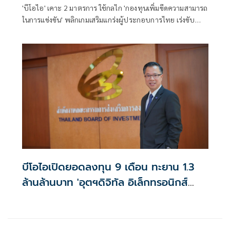
'บีโอไอ' เคาะ 2 มาตรการ ใช้กลไก 'กองทุนเพิ่มขีดความสามารถ
ในการแข่งขัน' พลิกเกมเสริมแกร่งผู้ประกอบการไทย เร่งขับ
เคลื่อนการลงทุนเพื่ออนาคต ตามนโยบาย 'Quick Big Win' ของ
รัฐบาล
บีโอไอเปิดยอดลงทุน 9 เดือน ทะยาน 1.3
ล้านล้านบาท 'อุตฯดิจิทัล อิเล็กทรอนิกส์
เครื่องใช้ไฟฟ้า' ขึ้นแชมป์