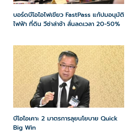
บอร์ดบีโอไอไฟเขียว FastPass แก้ปมอนุมัติ
ไฟฟ้า ที่ดิน วีซ่าล่าช้า ลั่นลดเวลา 20-50%
บีโอไอเคาะ 2 มาตรการลุยนโยบาย Quick
Big Win