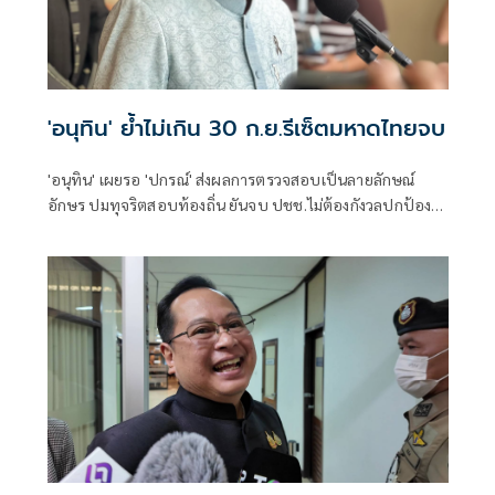
'อนุทิน' ย้ำไม่เกิน 30 ก.ย.รีเซ็ตมหาดไทยจบ
'อนุทิน' เผยรอ 'ปกรณ์' ส่งผลการตรวจสอบเป็นลายลักษณ์
อักษร ปมทุจริตสอบท้องถิ่น ยันจบ ปชช.ไม่ต้องกังวลปกป้อง
ใคร พอใจ ขรก.ยึดแนวทางปิดชื่อถือพฤติกรรม บอกไม่มีใครวิ่ง
เต้นได้ ชี้รีเซ็ต มท.จบใน ก.ย.นี้