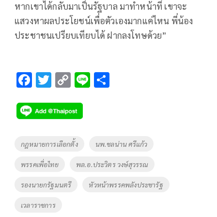
หากเขาได้กลับมาเป็นรัฐบาล มาทำหน้าที่ เขาจะ
แสวงหาผลประโยชน์เพื่อตัวเองมากแค่ไหน พี่น้อง
ประชาชนเปรียบเทียบได้ ฝากลงโทษด้วย”
F
T
C
Li
S
ac
wi
o
n
h
e
tt
p
e
ar
b
er
y
e
o
Li
Tags
กฎหมายการเลือกตั้ง
นพ.ชลน่าน ศรีแก้ว
o
n
พรรคเพื่อไทย
พล.อ.ประวิตร วงษ์สุวรรณ
k
k
รองนายกรัฐมนตรี
หัวหน้าพรรคพลังประชารัฐ
เวลาราชการ