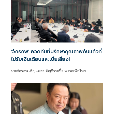
'จักรภพ' อวดทีมที่ปรึกษาคุณภาพคับแก้วที่
ไม่รับเงินเดือนและเบี้ยเลี้ยง!
นายจักรภพ เพ็ญแข สส.บัญชีรายชื่อ พรรคเพื่อไทย