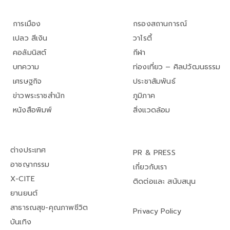
การเมือง
กรองสถานการณ์
เปลว สีเงิน
วาไรตี้
คอลัมนิสต์
กีฬา
บทความ
ท่องเที่ยว – ศิลปวัฒนธรรม
เศรษฐกิจ
ประชาสัมพันธ์
ข่าวพระราชสำนัก
ภูมิภาค
หนังสือพิมพ์
สิ่งแวดล้อม
ต่างประเทศ
PR & PRESS
อาชญากรรม
เกี่ยวกับเรา
X-CITE
ติดต่อและ สนับสนุน
ยานยนต์
สาธารณสุข-คุณภาพชีวิต
Privacy Policy
บันเทิง