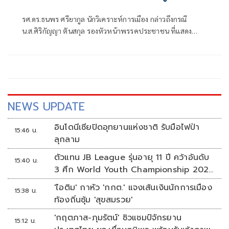
รศ.ดร.ธนพร ศรียากูล นักวิเคราะห์การเมือง กล่าวถึงกรณี
น.ส.ศิริกัญญา ตันสกุล รองหัวหน้าพรรคประชาชน ที่แสดง
ความเห็นว่าหากเกิดการจัดตั้งรัฐบาลระหว่างพรรคเพื่อไทยกับ
พรรคภูมิใจไทย ก็จำเป็นต้องพูดคุยกับพรรคประชาชนด้วยว่า
NEWS UPDATE
อินโดนีเซียปิดอุทยานแห่งชาติ รับมือไฟป่า
15:46 น.
ลุกลาม
ตัวแทน JB League รุ่นอายุ 11 ปี คว้าอันดับ
15:40 น.
3 ศึก World Youth Championship 2026
ที่สิงคโปร์
'ไอติม' กาหัว 'กกต.' แจงเส้นเงินนักการเมือง
15:38 น.
ท้องถิ่นซุ้ม 'สุขสมรวย'
'กฤตภาส-ภุมรัตน์' ซิวแชมป์จักรยาน
15:12 น.