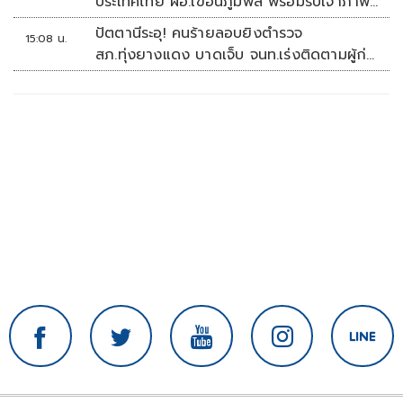
ประเทศไทย ผอ.เขื่อนภูมิพล พร้อมรับเจ้าภาพ
ต่อ ปี 2570
ปัตตานีระอุ! คนร้ายลอบยิงตำรวจ
15:08 น.
สภ.ทุ่งยางแดง บาดเจ็บ จนท.เร่งติดตามผู้ก่อ
เหตุ