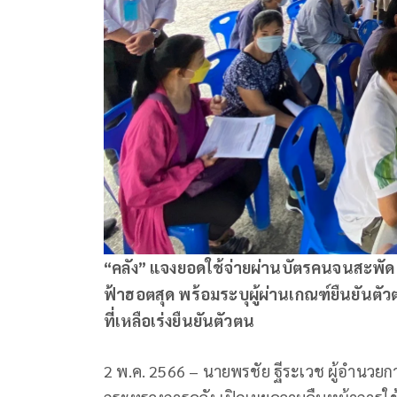
“คลัง” แจงยอดใช้จ่ายผ่านบัตรคนจนสะพัด 7
ฟ้าฮอตสุด พร้อมระบุผู้ผ่านเกณฑ์ยืนยันตัว
ที่เหลือเร่งยืนยันตัวตน
2 พ.ค. 2566 – นายพรชัย ฐีระเวช ผู้อำนว