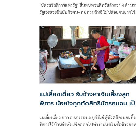
แล้วกว่า 4 ล้านราย
‘บัตรสวัสดิการแห่งรัฐ’ ยื่นทบทวนสิทธิแล้วกว่า 4 ล้านร
รัฐเร่งช่วยยืนยันตัวตน–ทบทวนสิทธิ ไม่ปล่อยคนยากไร้
เสียโอกาส
แม่เลี้ยงเดี่ยว รับจ้างหาเงินเลี้ยงลูก
พิการ น้อยใจถูกตัดสิทธิบัตรคนจน เป
หนี้เพราะรักษาลูก
แม่เลี้ยงเดี่ยว ชาว อ.นางรอง จ.บุรีรัมย์ สู้ชีวิตต้องยอมทิ้ง
พิการไว้บ้านลำพัง เพื่อออกไปทำงานหาเงินซื้อข้าวอา
ประทังชีวิตสองแม่ลูก น้อยใจถูกตัดสิทธิ์บัตรคนจน ระบบ