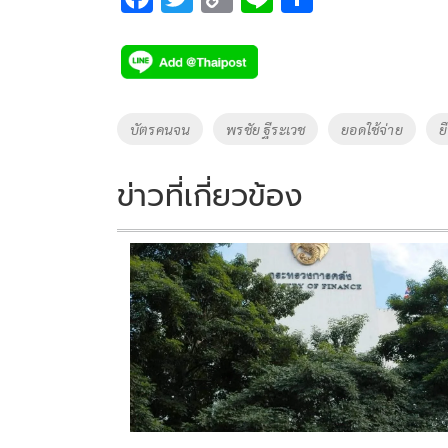
ac
wi
o
n
h
e
tt
p
e
ar
b
er
y
e
o
Li
Tags
บัตรคนจน
พรชัย ฐีระเวช
ยอดใช้จ่าย
ย
o
n
k
k
ข่าวที่เกี่ยวข้อง