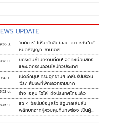
EWS UPDATE
'เนย์มาร์' ไม่รีบตัดสินใจอนาคต หลังใกล้
9:30 น.
หมดสัญญา 'ซานโตส'
ยกระดับสำนักงานที่ดิน! จดทะเบียนสิทธิ
9:26 น.
และนิติกรรมออนไลน์ทั่วประเทศ
เปิดอีกมุม! กรมอุทยานฯ เคลียร์ปมร้อน
9:14 น.
'วีระ' สับเละที่พักเลวทรามมาก
8:52 น.
ร่าง 'ฮลุน โซโล่' ถึงประเทศไทยแล้ว
แฉ 4 ข้อปมข้อมูลรั่ว รัฐบาลเล่นลิ้น
8:45 น.
พลิกบทจากผู้ควบคุมที่บกพร่อง เป็นผู้
เสียหายขู่ฟ้องคนเอาความจริงมาพูด