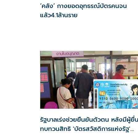
‘คลัง’ กางยอดอุทธรณ์บัตรคนจน
แล้ว4.1ล้านราย
รัฐบาลเร่งช่วยยืนยันตัวตน หลังมีผู้ยื่
ทบทวนสิทธิ 'บัตรสวัสดิการแห่งรัฐ'