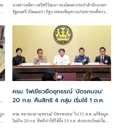
ทะเบียนรถ ลดความเสี่ยงปัญหาภาษี
าย
นางสาวลลิดา เพริศวิวัฒนา รองโฆษกประจำสำนักนายก
รัฐมนตรี เปิดเผยว่า รัฐบาลขอเชิญชวนประชาชนที่ตรวจ
สอบผลโครงการลงทะเบียนเพื่
ครม. ไฟเขียวยืดอุทธรณ์ 'บัตรคนจน'
็น
20 ก.ย. คืนสิทธิ 4 กลุ่ม เริ่มใช้ 1 ต.ค.
ลูก
ครม. ขยายเวลาอุทธรณ์ 'บัตรคนจน' ไป 31 ส.ค. แก้ข้อมูล
หาร
ไม่เกิน 20 ก.ย. สิทธิเก่าใช้ได้ถึง 30 ก.ย. ส่วนรอบใหม่เริ่ม 1
ต.ค. คืนสิทธิ 4 กลุ่ม มท. ตั้งศูนย์วันสต็อปเซอร์วิส ที่ว่าการ