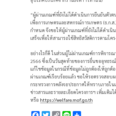
“ผู้ผ่านเกณฑ์ที่ยังไม่ได้ดำเนินการยืนยันตั
เพื่อการเกษตรและสหกรณ์การเกษตร (ธ.ก.ส.
กำหนด จึงขอให้ผู้ผ่านเกณฑ์ที่ยังไม่ได้ดำเน
เสร็จเพื่อให้สามารถใช้สิทธิสวัสดิการตามโค
อย่างไรก็ดี ในส่วนผู้ไม่ผ่านเกณฑ์การพิจารณ
2566 ซึ่งเป็นวันสุดท้ายของการยื่นขออุทธ
แก้ไขข้อมูลในกรณีที่ข้อมูลไม่ถูกต้องให้ถูกต
ผ่านเกณฑ์เรียบร้อยแล้ว ขอให้รอตรวจสอบผ
กระทรวงการคลังจะประกาศให้ทราบภายในเด
ข่าวสารและรายละเอียดโครงการฯ เพิ่มเติมได้
หรือ
https://welfare.mof.go.th
F
T
C
Li
S