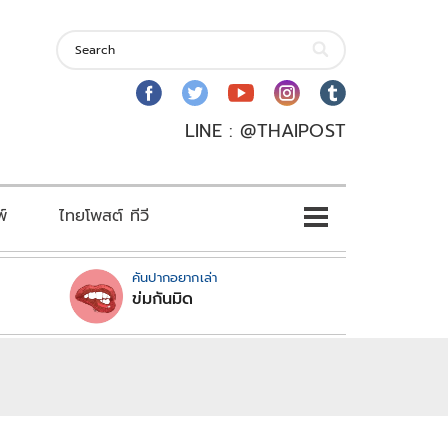
LINE : @THAIPOST
พ์
ไทยโพสต์ ทีวี
คันปากอยากเล่า
ข่มกันมิด