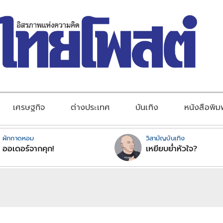
เศรษฐกิจ
ต่างประเทศ
บันเทิง
หนังสือพิม
ผักกาดหอม
วิสามัญบันเทิง
ออเดอร์จากคุก!
เหยียบย่ำหัวใจ?