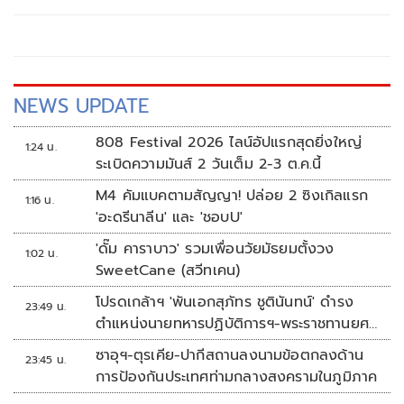
NEWS UPDATE
808 Festival 2026 ไลน์อัปแรกสุดยิ่งใหญ่
1:24 น.
ระเบิดความมันส์ 2 วันเต็ม 2-3 ต.ค.นี้
M4 คัมแบคตามสัญญา! ปล่อย 2 ซิงเกิลแรก
1:16 น.
'อะดรีนาลีน' และ 'ชอบU'
'ดั๊ม คาราบาว' รวมเพื่อนวัยมัธยมตั้งวง
1:02 น.
SweetCane (สวีทเคน)
โปรดเกล้าฯ 'พันเอกสุภัทร ชูตินันทน์' ดำรง
23:49 น.
ตำแหน่งนายทหารปฏิบัติการฯ-พระราชทานยศ
'พลตรี'
ซาอุฯ-ตุรเคีย-ปากีสถานลงนามข้อตกลงด้าน
23:45 น.
การป้องกันประเทศท่ามกลางสงครามในภูมิภาค