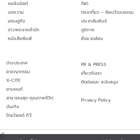
คอลัมนิสต์
กีฬา
บทความ
ท่องเที่ยว – ศิลปวัฒนธรรม
เศรษฐกิจ
ประชาสัมพันธ์
ข่าวพระราชสำนัก
ภูมิภาค
หนังสือพิมพ์
สิ่งแวดล้อม
ต่างประเทศ
PR & PRESS
อาชญากรรม
เกี่ยวกับเรา
X-CITE
ติดต่อและ สนับสนุน
ยานยนต์
สาธารณสุข-คุณภาพชีวิต
Privacy Policy
บันเทิง
ไทยโพสต์ ทีวี