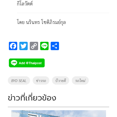
กิโลวัตต์
โดย นรินทร โชติภิรมย์กุล
F
T
C
Li
S
ac
wi
o
n
h
e
tt
p
e
ar
b
er
y
e
o
Li
Tags
BYD SEAL
ข่าวรถ
บีวายดี
รถใหม่
o
n
k
k
ข่าวที่เกี่ยวข้อง