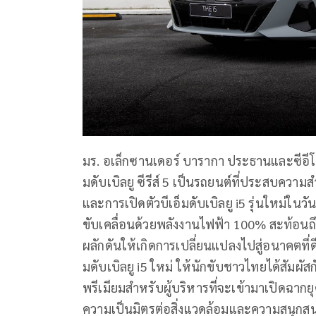
มร. อเล็กซานเดอร์ บารากา ประธานและซีอีโอ บ
มดับเบิลยู ซีรีส์ 5 เป็นรถยนต์ที่ประสบควา
และการเปิดตัวบีเอ็มดับเบิลยู i5 รุ่นใหม่ในวั
ขับเคลื่อนด้วยพลังงานไฟฟ้า 100% สะท้อนถึงตั
ผลักดันให้เกิดการเปลี่ยนแปลงไปสู่อนาคตที่ดีกว่
มดับเบิลยู i5 ใหม่ ให้นักขับชาวไทยได้สัมผั
พรีเมียมสำหรับผู้บริหารที่จะเข้ามาเปิดฉาก
ความเป็นมิตรต่อสิ่งแวดล้อมและความสนุกสนานใ