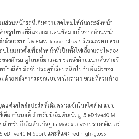
บบส่วนหน้ารถที่เติมความสดใหม่ให้กับกระจังหน้า
 ด้วยรูปทรงที่ยื่นออกมาเด่นชัดมากขึ้นจากด้านหน้า
กแต่งด้วยระบบไฟ BMW Iconic Glow บริเวณกรอบ ส่วน
บในแนวตั้งเพื่อทำหน้าที่เป็นทั้งไฟเลี้ยวและไฟส่อง
างของตัวรถ ดูโฉบเฉี่ยวและทรงพลังด้วยแนวเส้นสายที่
์ตข้างสีดำ มือจับประตูที่เรียบสนิทไปกับพื้นผิวของ
ร้อมด้วยหลังคากระจกแบบพาโนรามา ขณะที่ส่วนท้าย
กับชุดแต่งสไตล์สปอร์ตที่เติมความเข้มในสไตล์ M แบบ
เดียวกับบอดี้ สำหรับบีเอ็มดับเบิลยู i5 eDrive40 M
ำหรับบีเอ็มดับเบิลยู i5 M60 xDrive เบรกคาลิเปอร์
น i5 eDrive40 M Sport และสีแดง red high-gloss