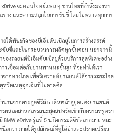
M60 xDrive จะตอบโจทย์แฟน ๆ ชาวไทยที่กำลังมองหา
ินทาง และความสนุกในการขับขี่ โดยไม่พลาดทุกการ
ัญภายใต้พันธกิจของบีเอ็มดับเบิลยูในการสร้างสรรค์
ณะขับขี่และในกระบวนการผลิตทุกขั้นตอน นอกจากนี้
จ้าของรถยนต์บีเอ็มดับเบิลยูด้วยบริการสุดพิเศษอย่าง
การเชื่อมต่อกับยานพาหนะขั้นสูง ที่จะทำให้เรา
จากทางไกล เพื่อวิเคราะห์ยานยนต์ได้จากระยะไกล
ตุหรือเหตุฉุกเฉินที่ไม่คาดคิด
ำนานจากตระกูลซีรีส์ 5 เดินหน้าสู่ยุคแห่งยานยนต์
ากการผสมผสานสมรรถนะสุดสปอร์ตเข้ากับความหรูหรา
ี BMW eDrive รุ่นที่ 5 นวัตกรรมดิจิทัลมากมาย พละ
อกว่า ภายใต้รูปลักษณ์ที่ดูโอ่อ่าและปราดเปรียว