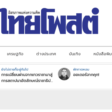
เศรษฐกิจ
ต่างประเทศ
บันเทิง
หนังสือพิม
ยังไม่ตายก็อยู่กันไป
ผักกาดหอม
การเปลี่ยนผ่านจากเทวราชามาสู่
ออเดอร์จากคุก!
การสถาปนาอัตลักษณ์ราชาธิป
ไตยแบบพุทธศาสนาในพระไตร
ปิฏก : สามัญผลสูตรในฐานะ
ทฤษฎีขีดจำกัดของอำนาจรัฐ
เหนือแรงงานและทรัพย์สิน