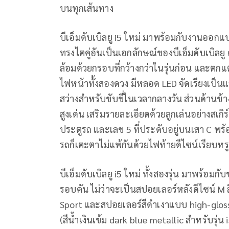
บนทุกเส้นทาง
บีเอ็มดับเบิลยู i5 ใหม่ มาพร้อมกับงานออกแ
ทรงไตคู่อันเป็นเอกลักษณ์ของบีเอ็มดับเบิลยู
ล้อมด้วยกรอบที่กว้างกว่าในรุ่นก่อน และต
ไฟหน้าทั้งสองดวง มีหลอด LED จัดเรียงเป็นแถ
สว่างสำหรับขับขี่ในเวลากลางวัน ส่วนด้านข้
สูงเด่น เสริมรายละเอียดด้วยลูกเล่นอย่างสเกิร
ประตูรถ และเลข 5 ที่ประดับอยู่บนเสา C พ
รถก็เตะตาไม่แพ้กันด้วยไฟท้ายดีไซน์เรียบหรู
บีเอ็มดับเบิลยู i5 ใหม่ ทั้งสองรุ่น มาพร้อม
รอบคัน ไม่ว่าจะเป็นสปอยเลอร์หลังดีไซน์ M สี
Sport และสปอยเลอร์สีดำเงาแบบ high-gloss ส
(สีน้ำเงินเข้ม dark blue metallic สำหรับรุ่