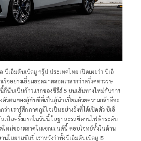
ีเอ็มดับเบิลยู กรุ๊ป ประเทศไทย เปิดเผยว่า บีเอ็
มสำเร็จอย่างเยี่ยมยอดมาตลอดเวลากว่าครึ่งศตวรรษ
นนี้ก็นับเป็นก้าวแรกของซีรีส์ 5 บนเส้นทางใหม่กับการ
วตนของผู้ขับขี่ที่เป็นผู้นำ เปี่ยมด้วยความกล้าที่จะ
า เรารู้สึกภาคภูมิใจเป็นอย่างยิ่งที่ได้เปิดตัว บีเอ็
สกันเป็นครั้งแรกในวันนี้ ในฐานะรถซีดานไฟฟ้าระดับ
ยุคใหม่ของตลาดในเซกเมนต์นี้ ตอบโจทย์ทั้งในด้าน
นยามขับขี่ เราหวังว่าทั้งบีเอ็มดับเบิลยู i5