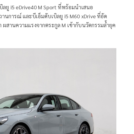
บเบิลยู i5 eDrive40 M Sport ที่พร้อมนำเสนอ
านการณ์ และบีเอ็มดับเบิลยู i5 M60 xDrive ที่อัด
า ผสานความแรงจากตระกูล M เข้ากับนวัตกรรมล้ำยุค