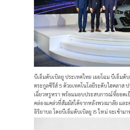
บีเอ็มดับเบิลยู ประเทศไทย เผยโฉม บีเอ็มดั
ตระกูลซีรีส์ 5 ด้วยเทคโนโลยีระดับไฮคลาส ปร
เฉี่ยวหรูหรา พร้อมมอบประสบการณ์ที่ยอดเ
คล่องแคล่วที่สัมผัสได้จากหลังพวงมาลัย แ
อิริยาบถ โดยบีเอ็มดับเบิลยู i5 ใหม่ จะเข้