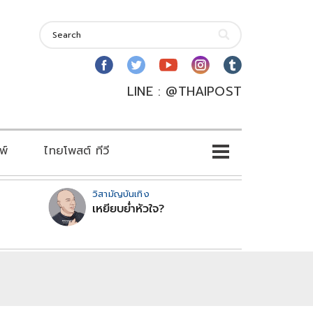
LINE : @THAIPOST
พ์
ไทยโพสต์ ทีวี
วิสามัญบันเทิง
เหยียบย่ำหัวใจ?