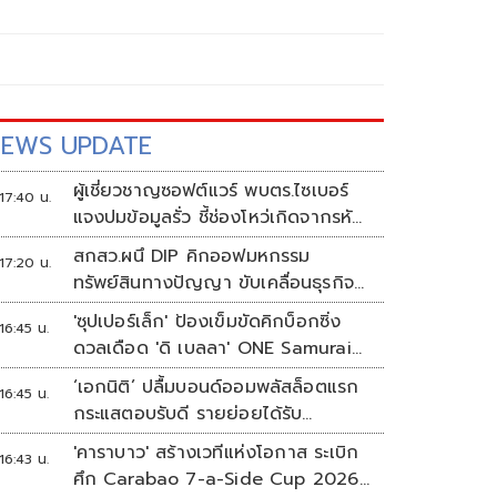
EWS UPDATE
ผู้เชี่ยวชาญซอฟต์แวร์ พบตร.ไซเบอร์
17:40 น.
แจงปมข้อมูลรั่ว ชี้ช่องโหว่เกิดจากรหัส
ผ่านจนท.หลุด ไม่ใช่ถูกแฮกระบบ
สกสว.ผนึ DIP คิกออฟมหกรรม
17:20 น.
ทรัพย์สินทางปัญญา ขับเคลื่อนธุรกิจ
ไทยสู่อนาคต
'ซุปเปอร์เล็ก' ป้องเข็มขัดคิกบ็อกซิ่ง
16:45 น.
ดวลเดือด 'ดิ เบลลา' ONE Samurai
4
‘เอกนิติ’ ปลื้มบอนด์ออมพลัสล็อตแรก
16:45 น.
กระแสตอบรับดี รายย่อยได้รับ
จัดสรร2.2หมื่นคน เปิดจองรอบใหม่
'คาราบาว' สร้างเวทีแห่งโอกาส ระเบิก
16:43 น.
ก.ย.นี้
ศึก Carabao 7-a-Side Cup 2026