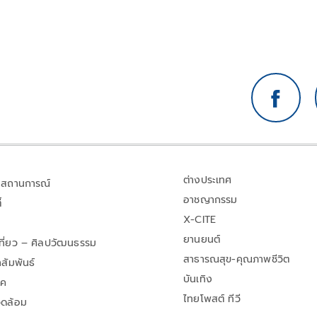
ต่างประเทศ
สถานการณ์
อาชญากรรม
้
X-CITE
ยานยนต์
เที่ยว – ศิลปวัฒนธรรม
สาธารณสุข-คุณภาพชีวิต
สัมพันธ์
บันเทิง
าค
ไทยโพสต์ ทีวี
วดล้อม