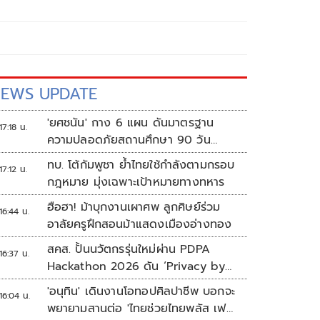
EWS UPDATE
'ยศชนัน' กาง 6 แผน ดันมาตรฐาน
17:18 น.
ความปลอดภัยสถานศึกษา 90 วัน
ป้องกันก่อเหตุรุนแรง
ทบ. โต้กัมพูชา ย้ำไทยใช้กำลังตามกรอบ
17:12 น.
กฎหมาย มุ่งเฉพาะเป้าหมายทางทหาร
ฮือฮา! ม้าบุกงานเผาศพ ลูกศิษย์ร่วม
16:44 น.
อาลัยครูฝึกสอนม้าแสดงเมืองอ่างทอง
สคส. ปั้นนวัตกรรุ่นใหม่ผ่าน PDPA
16:37 น.
Hackathon 2026 ดัน ‘Privacy by
Design for all’ สู่โซลูชันคุ้มครอง
'อนุทิน' เดินงานโอทอปศิลปาชีพ บอกจะ
16:04 น.
ข้อมูลส่วนบุคคลที่ใช้ได้จริง
พยายามสานต่อ 'ไทยช่วยไทยพลัส เฟส