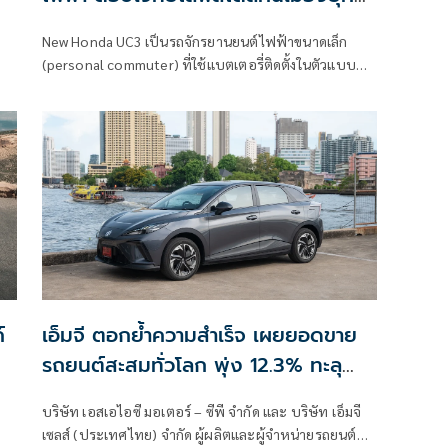
ใหม่
New Honda UC3 เป็นรถจักรยานยนต์ไฟฟ้าขนาดเล็ก
(personal commuter) ที่ใช้แบตเตอรี่ติดตั้งในตัวแบบ
ถาวร (fixed battery)
์
เอ็มจี ตอกย้ำความสำเร็จ เผยยอดขาย
รถยนต์สะสมทั่วโลก พุ่ง 12.3% ทะลุ
4.507 ล้านคัน
บริษัท เอสเอไอซี มอเตอร์ – ซีพี จำกัด และ บริษัท เอ็มจี
เซลส์ (ประเทศไทย) จำกัด ผู้ผลิตและผู้จำหน่ายรถยนต์