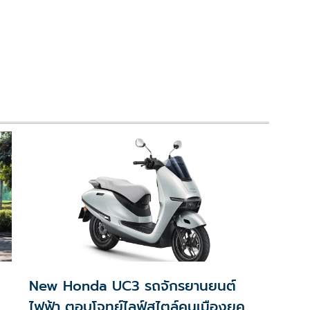
New Honda UC3 รถจักรยานยนต์
ไฟฟ้า ตอบโจทย์ไลฟ์สไตล์คนเมืองยุค