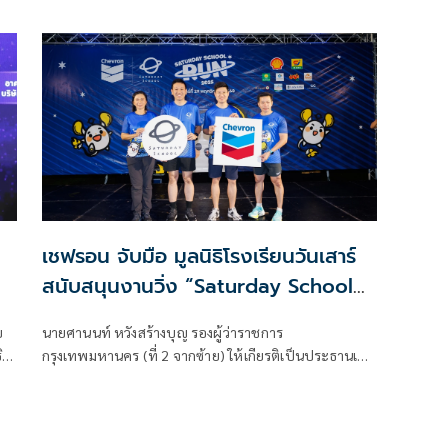
เอ็มจีในประเทศไทย
เชฟรอน จับมือ มูลนิธิโรงเรียนวันเสาร์
สนับสนุนงานวิ่ง “Saturday School
Run 2025” ระดมพลังสร้างสังคมแห่ง
บ
นายศานนท์ หวังสร้างบุญ รองผู้ว่าราชการ
การเรียนรู้เพื่อเยาวชนไทย
ิ
กรุงเทพมหานคร (ที่ 2 จากซ้าย) ให้เกียรติเป็นประธานเปิด
กิจกรรมเดิน-วิ่งการกุศล “Saturday School Run 2025: วิ่ง
ด้วยกัน เพื่อฝันน้อง”