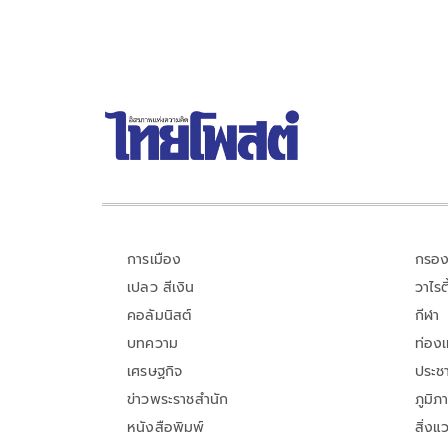
การเมือง
กรอง
เปลว สีเงิน
วาไรตี
คอลัมนิสต์
กีฬา
บทความ
ท่อง
เศรษฐกิจ
ประชา
ข่าวพระราชสำนัก
ภูมิภ
หนังสือพิมพ์
สิ่งแ