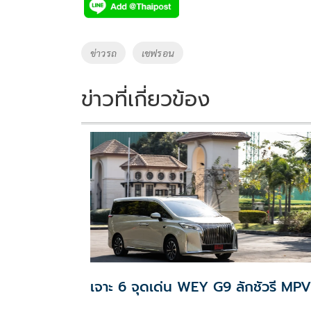
e
tt
p
e
ar
b
er
y
e
o
Li
Tags
ข่าวรถ
เชฟรอน
o
n
k
k
ข่าวที่เกี่ยวข้อง
เจาะ 6 จุดเด่น WEY G9 ลักชัวรี MPV