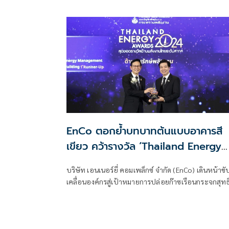
เว็บไซต์ H-D.com พร้อมเผยแพร่
EnCo ตอกย้ำบทบาทต้นแบบอาคารสี
เขียว คว้ารางวัล ‘Thailand Energy
Awards 2024’
บริษัท เอนเนอร์ยี่ คอมเพล็กซ์ จำกัด (EnCo) เดินหน้าขั
เคลื่อนองค์กรสู่เป้าหมายการปล่อยก๊าซเรือนกระจกสุทธ
เป็นศูนย์ (Net Zero)