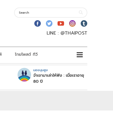
LINE : @THAIPOST
พ์
ไทยโพสต์ ทีวี
มองมุมสูง
จำเขามาเล่าให้ฟัง : เมื่อเราอายุ
80 ปี