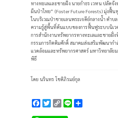
ทางทะเลและชายฝั่ง นายกำธร เวหน ปลัดจังหวัด
ผืนป่าไทย” (Foster Future Forests) มุ่งฟื้นฟ
ในบริเวณป่าชายเลนพระเจดีย์กลางน้ำ ตำบลป
ความรู้สู่พื้นที่ต้นแบบของการฟื้นฟูระบบนิ
การสำนักงานทรัพยากรทางทะเลและชายฝั่งที
กรรมการกิตติมศักดิ์ สมาคมส่งเสริมพัฒนากำ
แวดล้อมและทรัพยากรศาสตร์ มหาวิทยาลัยมหิ
พิธี
โดย นรินทร โชติภิรมย์กุล
F
T
C
Li
S
ac
wi
o
n
h