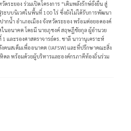
ระยอง ร่วมเปิดโครงการ “เติมพลังรักษ์ยั่งยืน สู่
ูระบบนิเวศในพื้นที่ 100 ไร่ ซึ่งยังไม่ได้รับการพัฒนา
ากน้ำ อำเภอเมือง จังหวัดระยอง พร้อมต่อยอดองค์
เวศในอนาคต โดยมี นายภุชงค์ สฤษฎีชัยกุล ผู้อำนวย
่ 1 และรองศาสตราจารย์ดร. ชาลี นาวานุเคราะห์
ลังคนสเต็มเพื่ออนาคต (IAFSW) และที่ปรึกษาคณะสิ่ง
ดล พร้อมด้วยผู้บริหารและองค์กรภาคีท้องถิ่นร่วม