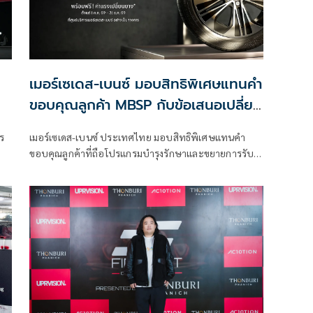
เมอร์เซเดส-เบนซ์ มอบสิทธิพิเศษแทนคำ
ขอบคุณลูกค้า MBSP กับข้อเสนอเปลี่ยน
ยาง MB Tire 4 เส้น จ่ายเพียง 3 เส้น*
ร
เมอร์เซเดส-เบนซ์ ประเทศไทย มอบสิทธิพิเศษแทนคำ
จนถึงสิ้นปีนี้
ขอบคุณลูกค้าที่ถือโปรแกรมบำรุงรักษาและขยายการรับ
ประกันคุณภาพรถยนต์ฯ