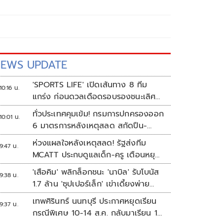
EWS UPDATE
'SPORTS LIFE' เปิดเส้นทาง 8 ทีม
10:16 น.
แกร่ง ก่อนดวลเดือดรอบรองชนะเลิศ
ศึก 'วอลเลย์บอลนักเรียน แชมป์
ทั่วประเทศคุมเข้ม! กรมการปกครองออก
10:01 น.
กีฬา 7HD 2026'
6 มาตรการหลังเหตุสลด สกัดปืน-
ป้องกันเลียนแบบ
ห่วงแผลใจหลังเหตุสลด! รัฐส่งทีม
9:47 น.
MCATT ประกบดูแลเด็ก-ครู เตือนหยุด
แชร์ภาพรุนแรง
'เสือคิม' พลิกล็อกชนะ 'นาบิล' รับโบนัส
9:38 น.
1.7 ล้าน 'ซุปเปอร์เล็ก' เข่าเดี้ยงพ่าย
TKO
เทพศิรินทร์ นนทบุรี ประกาศหยุดเรียน
9:37 น.
กรณีพิเศษ 10-14 ส.ค. กลับมาเรียน 17