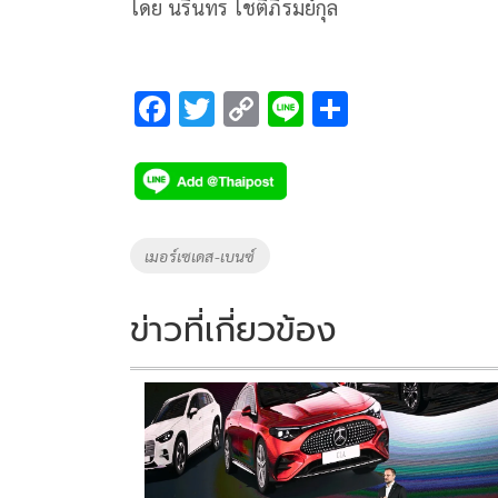
โดย นรินทร โชติภิรมย์กุล
F
T
C
Li
S
ac
wi
o
n
h
e
tt
p
e
ar
b
er
y
e
o
Li
Tags
เมอร์เซเดส-เบนซ์
o
n
k
k
ข่าวที่เกี่ยวข้อง