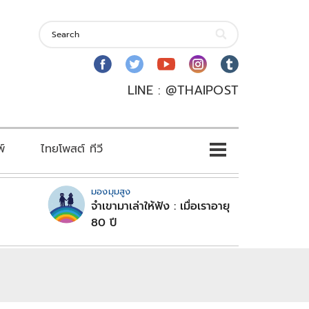
LINE : @THAIPOST
พ์
ไทยโพสต์ ทีวี
มองมุมสูง
จำเขามาเล่าให้ฟัง : เมื่อเราอายุ
80 ปี