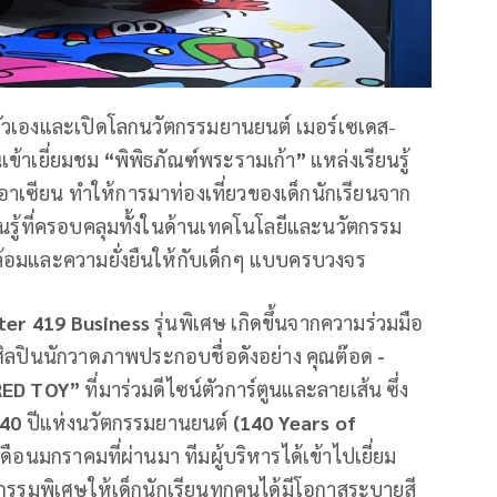
ตัวเองและเปิดโลกนวัตกรรมยานยนต์ เมอร์เซเดส-
เข้าเยี่ยมชม
“
พิพิธภัณฑ์พระรามเก้า
”
แหล่งเรียนรู้
นอาเซียน ทำให้การมาท่องเที่ยวของเด็กนักเรียนจาก
รียนรู้ที่ครอบคลุมทั้งในด้านเทคโนโลยีและนวัตกรรม
ล้อมและความยั่งยืนให้กับเด็กๆ แบบครบวงจร
ter 419 Business
รุ่นพิเศษ เกิดขึ้นจากความร่วมมือ
ลปินนักวาดภาพประกอบชื่อดังอย่าง คุณต๊อด
-
RED TOY
”
ที่มาร่วมดีไซน์ตัวการ์ตูนและลายเส้น ซึ่ง
140
ปีแห่งนวัตกรรมยานยนต์
(
140 Years of
เดือนมกราคมที่ผ่านมา ทีมผู้บริหารได้เข้าไปเยี่ยม
กิจกรรมพิเศษให้เด็กนักเรียนทุกคนได้มีโอกาสระบายสี