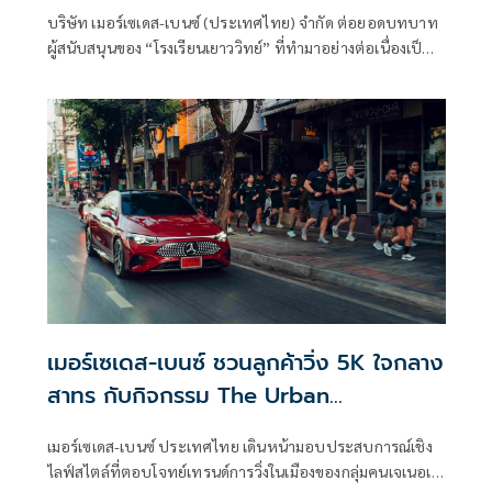
บริษัท เมอร์เซเดส-เบนซ์ (ประเทศไทย) จำกัด ต่อยอดบทบาท
ผู้สนับสนุนของ “โรงเรียนเยาววิทย์” ที่ทำมาอย่างต่อเนื่องเป็น
ระยะเวลารวมกว่า 22 ปี ตั้งแต่
เมอร์เซเดส-เบนซ์ ชวนลูกค้าวิ่ง 5K ใจกลาง
สาทร กับกิจกรรม The Urban
Performance Presented by The all-
เมอร์เซเดส-เบนซ์ ประเทศไทย เดินหน้ามอบประสบการณ์เชิง
new electric CLA
ไลฟ์สไตล์ที่ตอบโจทย์เทรนด์การวิ่งในเมืองของกลุ่มคนเจเนอเร