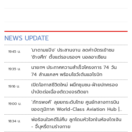
ชันใหม่
NEWS UPDATE
'มาดามแป้ง' ประสานงาน ลดค่าบัตรเข้าชม
19:45 น.
'ช้างศึก' ตั้งแต่รอบรองฯ บอลอาเซียน
นายกฯ ประกาศความสำเร็จโครงการ 74 วัน
19:35 น.
74 ล้านแคลฯ พร้อมโชว์เต้นแอโรบิก
เปิดโอกาสชีวิตใหม่ ผนึกชุมชน-ฝ่ายปกครอง
19:16 น.
บำบัดต่อเนื่องตัดวงจรติดยา
‘ภัทรพงศ์’ ลุยยกระดับไทย ศูนย์กลางการบิน
19:00 น.
ของภูมิภาค World-Class Aviation Hub |
ห้องข่าวไทยโพสต์สุดสัปดาห์
พ่อร้อนใจคดีไม่คืบ ลูกโดนหัวโจกในห้องไถเงิน
18:34 น.
- จี้บุหรี่ตามร่างกาย