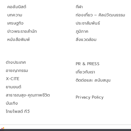
คอลัมนิสต์
กีฬา
บทความ
ท่องเที่ยว – ศิลปวัฒนธรรม
เศรษฐกิจ
ประชาสัมพันธ์
ข่าวพระราชสำนัก
ภูมิภาค
หนังสือพิมพ์
สิ่งแวดล้อม
ต่างประเทศ
PR & PRESS
อาชญากรรม
เกี่ยวกับเรา
X-CITE
ติดต่อและ สนับสนุน
ยานยนต์
สาธารณสุข-คุณภาพชีวิต
Privacy Policy
บันเทิง
ไทยโพสต์ ทีวี