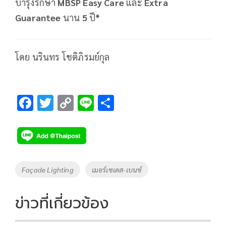
บำรุงรักษา
MBSP Easy Care
และ
Extra
Guarantee
นาน
5
ปี
*
โดย นรินทร โชติภิรมย์กุล
F
T
C
Li
S
ac
wi
o
n
h
e
tt
p
e
ar
b
er
y
e
o
Li
Tags
Façade Lighting
เมอร์เซเดส-เบนซ์
o
n
k
k
ข่าวที่เกี่ยวข้อง