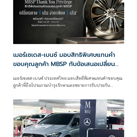
เมอร์เซเดส-เบนซ์ มอบสิทธิพิเศษแทนคำ
ขอบคุณลูกค้า MBSP กับข้อเสนอเปลี่ยน
ยาง MB Tire 4 เส้น จ่ายเพียง 3 เส้น*
เมอร์เซเดส-เบนซ์ ประเทศไทย มอบสิทธิพิเศษแทนคำขอบคุณ
จนถึงสิ้นปีนี้
ลูกค้าที่ถือโปรแกรมบำรุงรักษาและขยายการรับประกัน
คุณภาพรถยนต์ฯ