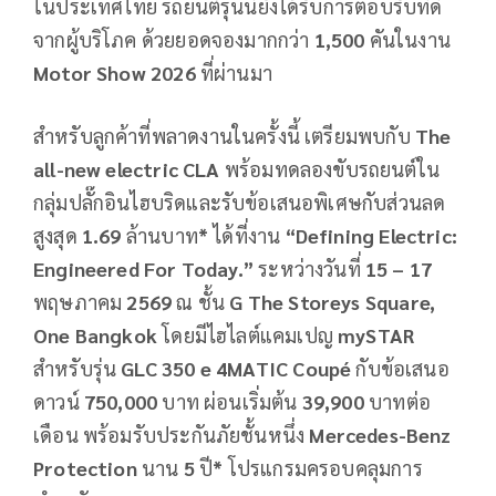
ในประเทศไทย รถยนต์รุ่นนี้ยังได้รับการตอบรับที่ดี
จากผู้บริโภค ด้วยยอดจองมากกว่า
1,500
คันในงาน
Motor Show 2026
ที่ผ่านมา
สำหรับลูกค้าที่พลาดงานในครั้งนี้ เตรียมพบกับ
The
all-new electric CLA
พร้อมทดลองขับรถยนต์ใน
กลุ่มปลั๊กอินไฮบริดและรับข้อเสนอพิเศษกับส่วนลด
สูงสุด
1.69
ล้านบาท
*
ได้ที่งาน
“Defining Electric:
Engineered For Today.”
ระหว่างวันที่
15 – 17
พฤษภาคม
2569
ณ ชั้น
G The Storeys Square,
One Bangkok
โดยมีไฮไลต์แคมเปญ
mySTAR
สำหรับรุ่น
GLC 350 e 4MATIC Coupé
กับข้อเสนอ
ดาวน์
750,000
บาท ผ่อนเริ่มต้น
39,900
บาทต่อ
เดือน พร้อมรับประกันภัยชั้นหนึ่ง
Mercedes-Benz
Protection
นาน
5
ปี
*
โปรแกรมครอบคลุมการ