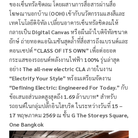
ของเซ็นทรัลชิดลม โดยผสานการสื่อสารผ่านสื่อ
โฆษณานอกบ้าน (
OOH)
เข้ากับนวัตกรรมแสงสีและ
เทคโนโลยีดิจิทัล เปลี่ยนอาคารเซ็นทรัลชิดลมให้
กลายเป็น
Digital Canvas
หรือผืนผ้าใบดิจิทัลขนาด
ยักษ์ ถ่ายทอดแอนิเมชันสุดล้ำที่สื่อสารถึงแบรนด์และ
คอนเซปต์
“CLASS OF ITS OWN”
เพื่อต่อยอด
กระแสของรถยนต์พลังงานไฟฟ้า
100%
รุ่นล่าสุด
อย่าง
The all-new electric CLA
ภายในงาน
“Electrify Your Style”
พร้อมเตรียมจัดงาน
“Defining Electric: Engineered For Today.”
กับ
ข้อเสนอส่วนลดสูงสุดถึง
1.69
ล้านบาท
*
สำหรับ
รถยนต์ในกลุ่มปลั๊กอินไฮบริด ในระหว่างวันที่
15 –
17
พฤษภาคม
2569
ณ ชั้น
G The Storeys Square,
One Bangkok