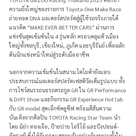
ความยิ่งใหญ่ของรายการ Toyota One Make Race
ถ่ายทอด DNA มอเตอร์สปอร์ตสู่ผู้ใช้รถจริงภายใต้
แนวคิด “MAKE EVER-BETTER CARS” ผ่านการ
แข่งขันสุดเข้มข้นใน 4 รุ่นหลัก ครอบคลุมหัวเมือง
ใหญ่ทั้งชลบุรี, เชียงใหม่, ภูเก็ต และบุรีรัมย์ เพื่อผลัก
ดันนักแข่งหน้าใหม่สู่ระดับมืออาชีพ
นอกจากความเข้มข้นในสนาม โตโยต้ายังมอบ
ประสบการณ์มอเตอร์สปอร์ตเฟสติวัลเต็มรูปแบบ ทั้ง
การโชว์สมรรถนะรถตระกูล GR ใน GR Performance
& Drift Show และกิจกรรม GR Experience Hot lab
กับ GR model สุดเอ็กซ์คลูซีฟ พร้อมสีสันความ
บันเทิงจากศิลปิน TOYOTA Racing Star Team นำ
โดย มิย่า ทองเจือ, ป๊ายปาย โอริโอ้ และปังปอนด์-
อัครวุฒิ ซึ่งได้รับกระแสตอบรับอย่างล้นหลามทั้งใน