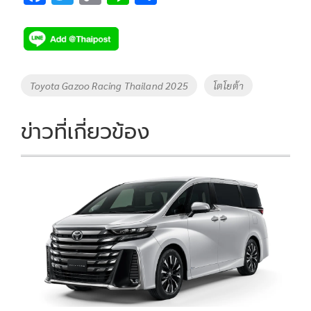
ac
wi
o
n
h
e
tt
p
e
ar
b
er
y
e
o
Li
Tags
Toyota Gazoo Racing Thailand 2025
โตโยต้า
o
n
k
k
ข่าวที่เกี่ยวข้อง