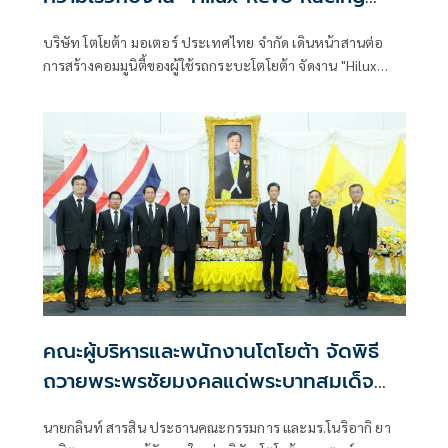
Mania ฤดูกาลปี 2026”
บริษัท โตโยต้า มอเตอร์ ประเทศไทย จำกัด เดินหน้าสานต่อ
การสร้างคอมมูนิตี้ของผู้ใช้รถกระบะโตโยต้า จัดงาน "Hilux
Revo Racing Mania 2026"
คณะผู้บริหารและพนักงานโตโยต้า จัดพิธี
ถวายพระพรชัยมงคลแด่พระบาทสมเด็จ
พระเจ้าอยู่หัว เนื่องในโอกาสวันเฉลิม
นายกลินท์ สารสิน ประธานคณะกรรมการ และมร.โนริอากิ ยา
พระชนมพรรษา