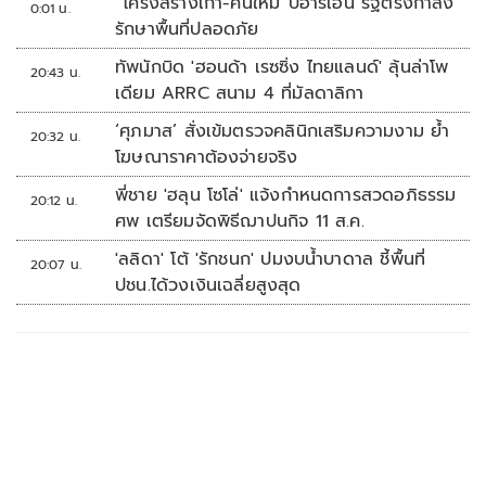
“โครงสร้างเก่า-คนใหม่”บีอาร์เอ็น รัฐตรึงกำลัง
0:01 น.
รักษาพื้นที่ปลอดภัย
ทัพนักบิด 'ฮอนด้า เรซซิ่ง ไทยแลนด์' ลุ้นล่าโพ
20:43 น.
เดียม ARRC สนาม 4 ที่มัลดาลิกา
‘ศุภมาส’ สั่งเข้มตรวจคลินิกเสริมความงาม ย้ำ
20:32 น.
โฆษณาราคาต้องจ่ายจริง
พี่ชาย 'ฮลุน โซโล่' แจ้งกำหนดการสวดอภิธรรม
20:12 น.
ศพ เตรียมจัดพิธีฌาปนกิจ 11 ส.ค.
'ลลิดา' โต้ 'รักชนก' ปมงบน้ำบาดาล ชี้พื้นที่
20:07 น.
ปชน.ได้วงเงินเฉลี่ยสูงสุด