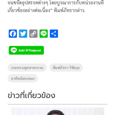
จนขจัดอุปสรรคต่างๆ โดยบูรณาการกับหน่วยงานที่
เกี่ยวข้องอย่างต่อเนื่อง” พิมพ์ภัทรากล่าว.
F
T
C
Li
S
ac
wi
o
n
h
e
tt
p
e
ar
b
er
y
e
o
Li
Tags
กระทรวงอุตสาหกรรม
พิมพ์ภัทรา วิชัยกุล
o
n
อาทิตย์เอกเขนก
k
k
ข่าวที่เกี่ยวข้อง