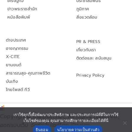
เศรษฐกิจ
ประชาสัมพันธ์
ข่าวพระราชสำนัก
ภูมิภาค
หนังสือพิมพ์
สิ่งแวดล้อม
ต่างประเทศ
PR & PRESS
อาชญากรรม
เกี่ยวกับเรา
X-CITE
ติดต่อและ สนับสนุน
ยานยนต์
สาธารณสุข-คุณภาพชีวิต
Privacy Policy
บันเทิง
ไทยโพสต์ ทีวี
เราใช้คุกกี้เพื่อพัฒนาประสิทธิภาพ และประสบการณ์ที่ดีในการใช้
Copyright© thaipost.net, All rights reserved.,
เว็บไซต์ของคุณ คุณสามารถศึกษารายละเอียดได้ที่นี่
ออกแบบเว็บ จัดทำเว็บไซต์โดย iDesign
ยินยอม
นโยบายความเป็นส่วนตัว