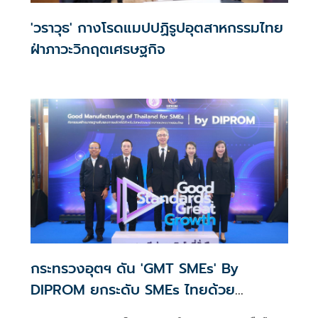
'วราวุธ' กางโรดแมปปฏิรูปอุตสาหกรรมไทย
ฝ่าภาวะวิกฤตเศรษฐกิจ
กระทรวงอุตฯ ดัน 'GMT SMEs' By
DIPROM ยกระดับ SMEs ไทยด้วย
มาตรฐานระดับสากล พร้อม ผนึก 'ส.อ.ท.'