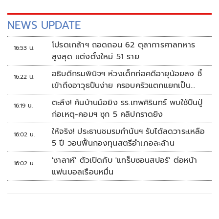
NEWS UPDATE
โปรดเกล้าฯ ถอดถอน 62 ตุลาการศาลทหาร
16:53 น.
สูงสุด แต่งตั้งใหม่ 51 ราย
อธิบดีกรมพินิจฯ ห่วงเด็กก่อคดีอายุน้อยลง ชี้
16:22 น.
เข้าถึงอาวุธปืนง่าย ครอบครัวแตกแยกเป็น
ชนวนสำคัญ
ตะลึง! ค้นบ้านมือยิง รร.เทพศิรินทร์ พบใช้ปืนปู่
16:19 น.
ก่อเหตุ-คอมฯ ซุก 5 คลิปกราดยิง
ให้จริง! ประธานชมรมกำนันฯ รับได้ลดวาระเหลือ
16:02 น.
5 ปี วอนฟื้นกองทุนสตรีอำเภอละล้าน
'ซาลาห์' ตัวเปิดกับ 'แทร็บซอนสปอร์' ต่อหน้า
16:02 น.
แฟนบอลเรือนหมื่น