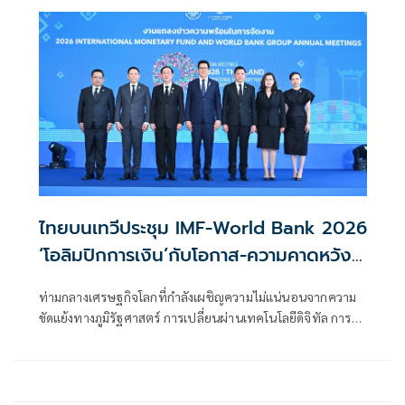
ไทยบนเทวีประชุม IMF-World Bank 2026
‘โอลิมปิกการเงิน’กับโอกาส-ความคาดหวัง
และโจทย์ใหม่ของศก.
ท่ามกลางเศรษฐกิจโลกที่กำลังเผชิญความไม่แน่นอนจากความ
ขัดแย้งทางภูมิรัฐศาสตร์ การเปลี่ยนผ่านเทคโนโลยีดิจิทัล การ
เปลี่ยนแปลงสภาพภูมิอากาศ และโครงสร้างประชากรที่กำลัง
พลิกโฉมระบบเศรษฐกิจของหลายประเทศ การ