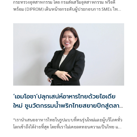
กระทรวงอุตสาหกรรม โดย กรมส่งเสริมอุตสาหกรรม หรือดี
ต่อยอดรับแรงแข่งขันการค้าโลก
พร้อม (DIPROM) เดินหน้ายกระดับผู้ประกอบการ SMEs ไทย
ด้วยมาตรฐานที่ตรวจสอบได้ผ่านการผลักดัน “Good
Manufacturing of Thailand for SMEs : GMT SMEs (GMT By
DIPROM)” มาตรฐานการผลิตสำหรับ SMEs ไทย ครอบคลุม
การประเมิน 5 ด้านสำคัญ
‘เอมโอชา’ปลุกเสน่ห์อาหารไทยด้วยไอเดีย
ใหม่ ชูนวัตกรรมน้ำพริกไทยสยายปีกสู่ตลาด
โลก
“เรานำเสนออาหารไทยในรูปแบบที่คนรุ่นใหม่และผู้บริโภคทั่ว
โลกเข้าถึงได้ง่ายที่สุด โดยที่เราไม่เคยลดทอนความเป็นไทย แต่
เราเปลี่ยนวิธีการเข้าถึงความเป็นไทยแทน