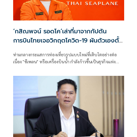
‘กสิณพจน์ รอดโค’เล่าที่มาจากกัปตัน
การบินไทยเจอวิกฤตโควิด-19 ผันตัวเองตั้ง
บริษัทต่อยอดงานที่รักปลุกกระแส‘ซีเพ
ท่ามกลางกระแสการท่องเที่ยวรูปแบบใหม่ที่เติบโตอย่างต่อ
ลน’ให้บริการนักท่องเที่ยว
เนื่อง "ซีเพลน" หรือเครื่องบินน้ำ กำลังก้าวขึ้นเป็นธุรกิจแห่ง
อนาคตที่น่าจับตาของประเทศไทย หลังรัฐบาลผลักดันการท่อง
เที่ยวรูปแบบใหม่และเปิดทางให้เกิดการให้บริการเชิงพาณิชย์
เพื่อเพิ่มทางเลือกในการเดินทางสู่แหล่งท่องเที่ยวสำคัญ