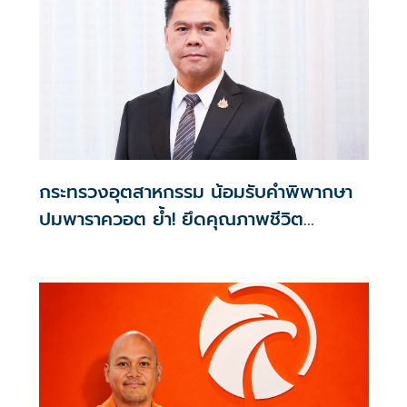
กระทรวงอุตสาหกรรม น้อมรับคำพิพากษา
ปมพาราควอต ย้ำ! ยึดคุณภาพชีวิต
ประชาชน-ชุมชนเป็นศูนย์กลาง