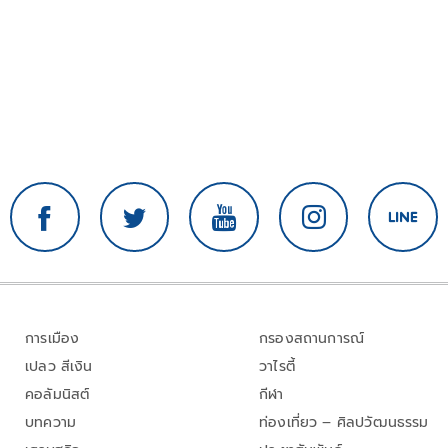
การเมือง
กรองสถานการณ์
เปลว สีเงิน
วาไรตี้
คอลัมนิสต์
กีฬา
บทความ
ท่องเที่ยว – ศิลปวัฒนธรรม