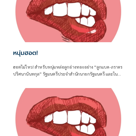
หนุ่มฮอต!
ฮอตไม่ไหว! สำหรับหนุ่มหล่อลูกอ่างทองอย่าง “ลูกแบด-ภราดร
ปริศนานันทกุล” รัฐมนตรีประจำสำนักนายกรัฐมนตรี และใน
ฐานะ สส.อ่างทอง ค่ายภูมิใจไทย ที่ได้เดินทางไปร่วมงานครบ
รอบวันคล้ายวันเกิด 77 ปี ของนายประภัตร โพธสุธน
สส.สุพรรณบุรี จากค่ายเดียวกันที่จังหวัดสุพรรณบุรี เมื่อวันที่ 1
สิงหาคมที่ผ่านมา