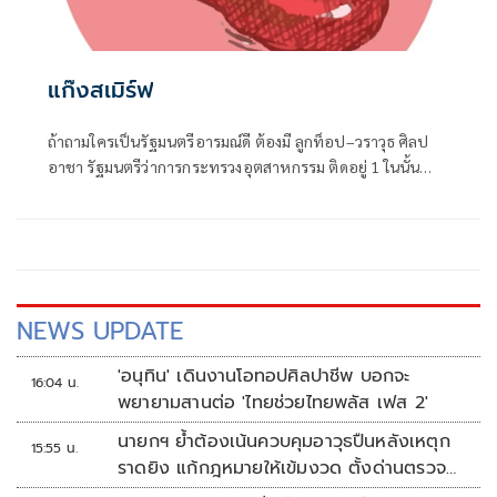
แก๊งสเมิร์ฟ
ถ้าถามใครเป็นรัฐมนตรีอารมณ์ดี ต้องมี ลูกท็อป–วราวุธ ศิลป
อาชา รัฐมนตรีว่าการกระทรวงอุตสาหกรรม ติดอยู่ 1 ในนั้น
แน่นอน
NEWS UPDATE
'อนุทิน' เดินงานโอทอปศิลปาชีพ บอกจะ
16:04 น.
พยายามสานต่อ 'ไทยช่วยไทยพลัส เฟส 2'
นายกฯ ย้ำต้องเน้นควบคุมอาวุธปืนหลังเหตุก
15:55 น.
ราดยิง แก้กฎหมายให้เข้มงวด ตั้งด่านตรวจ
เพิ่ม