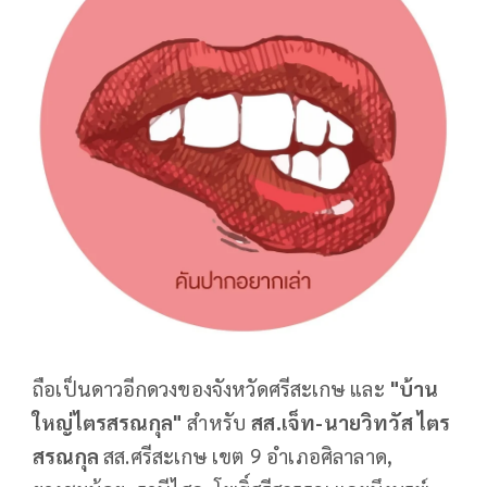
ถือเป็นดาวอีกดวงของจังหวัดศรีสะเกษ และ
"บ้าน
ใหญ่ไตรสรณกุล"
สำหรับ
สส.เจ็ท-นายวิทวัส ไตร
สรณกุล
สส.ศรีสะเกษ เขต 9 อำเภอศิลาลาด,