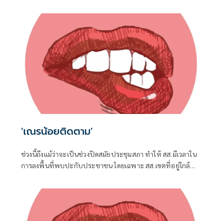
เละโครงการ TH-AI Passport วงเงิน 1,621 ล้านบาท ของ
กระทรวงดิจิทัลเพื่อเศรษฐกิจและสังคม (ดีอี)
'เณรน้อยติดตาม'
ช่วงนี้ถึงแม้ว่าจะเป็นช่วงปิดสมัยประชุมสภา ทำให้ สส.มีเวลาใน
การลงพื้นที่พบปะกับประชาชน โดยเฉพาะ สส.เขตที่อยู่ใกล้ชิด
กับชาวบ้าน จึงต้องอาศัยช่วงจังหวะเวลานี้ในการลงพื้นที่แก้
ปัญหาในเขต