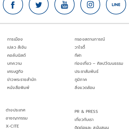
การเมือง
กรองสถานการณ์
เปลว สีเงิน
วาไรตี้
คอลัมนิสต์
กีฬา
บทความ
ท่องเที่ยว – ศิลปวัฒนธรรม
เศรษฐกิจ
ประชาสัมพันธ์
ข่าวพระราชสำนัก
ภูมิภาค
หนังสือพิมพ์
สิ่งแวดล้อม
ต่างประเทศ
PR & PRESS
อาชญากรรม
เกี่ยวกับเรา
X-CITE
ติดต่อและ สนับสนุน