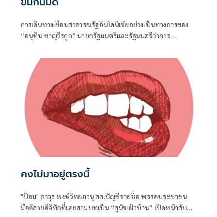
ข่มกันมิด
การเดินทางเยือนสาธารณรัฐอินโดนีเซียอย่างเป็นทางการของ
“อนุทิน ชาญวีรกูล” นายกรัฐมนตรีและรัฐมนตรีว่าการ
กระทรวงมหาดไทย ถือเป็นปรากฏการณ์ทางการทูตครั้ง
ประวัติศาสตร์ ที่สะท้อนถึงเกียรติภูมิอันโดดเด่นของ
ประเทศไทยบนเวทีโลกได้อย่างชัดเจน
คงไม่มาอยู่ตรงนี้
"ป้อม" ภาวุธ พงษ์วิทยภานุ สส.บัญชีรายชื่อ พรรคประชาชน
มือดีสายดิจิทัลที่เคยสวมบทเป็น “สุนัขเฝ้าบ้าน” เปิดหน้าสับ