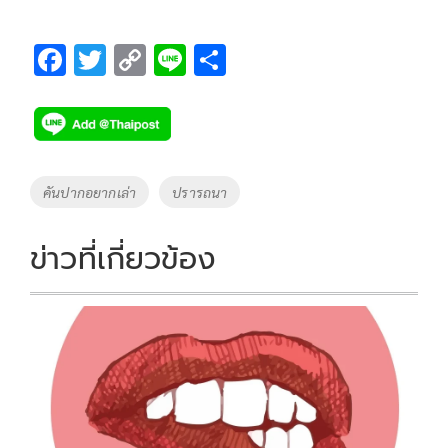
F
T
C
Li
S
ac
wi
o
n
h
e
tt
p
e
ar
b
er
y
e
o
Li
Tags
คันปากอยากเล่า
ปรารถนา
o
n
k
k
ข่าวที่เกี่ยวข้อง