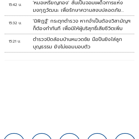
'หมอเหรียญทอง' ลั่นเป็นจอมเผด็จการแห่ง
15:42 น.
มงกุฎวัฒนะ เพื่อรักษาความสงบปลอดภัย
ภายในรพ.
'นิพิฏฐ์' กระตุกตำรวจ หากจำเป็นต้องวิสามัญฯ
15:32 น.
ก็ต้องทำทันที เพื่อมิให้ผู้บริสุทธิ์เสียชีวิตเพิ่ม
ตำรวจปิดล้อมบ้านหมวดชัย มือปืนยิงใส่ลูก
15:21 น.
บุญธรรม ยังไม่ยอมมอบตัว