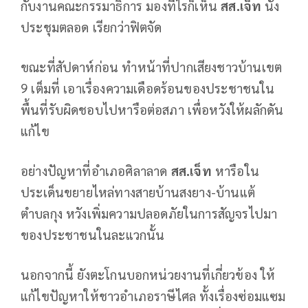
กับงานคณะกรรมาธิการ มองทีไรก็เห็น
สส.เจ็ท
นั่ง
ประชุมตลอด เรียกว่าฟิตจัด
ขณะที่สัปดาห์ก่อน ทำหน้าที่ปากเสียงชาวบ้านเขต
9 เต็มที่ เอาเรื่องความเดือดร้อนของประชาชนใน
พื้นที่รับผิดชอบไปหารือต่อสภา เพื่อหวังให้ผลักดัน
แก้ไข
อย่างปัญหาที่อำเภอศิลาลาด
สส.เจ็ท
หารือใน
ประเด็นขยายไหล่ทางสายบ้านสงยาง-บ้านแต้
ตำบลกุง หวังเพิ่มความปลอดภัยในการสัญจรไปมา
ของประชาชนในละแวกนั้น
นอกจากนี้ ยังตะโกนบอกหน่วยงานที่เกี่ยวข้อง ให้
แก้ไขปัญหาให้ชาวอำเภอราษีไศล ทั้งเรื่องซ่อมแซม