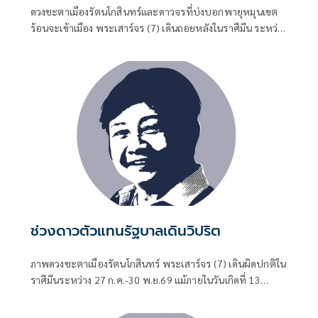
ดวงชะตาเมืองรัตนโกสินทร์และดาวจรที่บ่งบอกพายุหมุนเขต
ร้อนจะเข้าเมือง พระเสาร์จร (7) เดินถอยหลังในราศีมีน ระหว่าง
27 ก.ค.-30 พ.ย.69 พฤหัสบดีจร (5) เดินในราศีกรกฎ ระหว่าง 1
มิ.ย.-19 ต.ค.69
ช่วงดาวตัวแทนรัฐบาลเดินวิปริต
ภาพดวงชะตาเมืองรัตนโกสินทร์ พระเสาร์จร (7) เดินผิดปกติใน
ราศีมีนระหว่าง 27 ก.ค.-30 พ.ย.69 แม้ภายในวันเกิดที่ 13
กันยายน 2569 ดาวประจำชีพคุณอนุทิน ชาญวีรกูล นายก
รัฐมนตรี จะมีภูมิต้านทานสูงอยู่ แต่ต้องจับตาปรากฏการณ์หนึ่ง