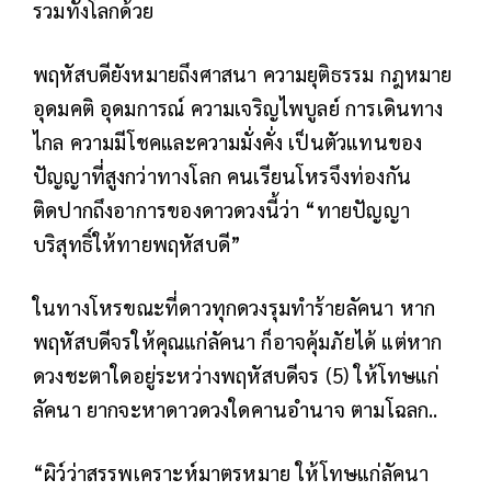
รวมทั้งโลกด้วย
พฤหัสบดียังหมายถึงศาสนา ความยุติธรรม กฎหมาย
อุดมคติ อุดมการณ์ ความเจริญไพบูลย์ การเดินทาง
ไกล ความมีโชคและความมั่งคั่ง เป็นตัวแทนของ
ปัญญาที่สูงกว่าทางโลก คนเรียนโหรจึงท่องกัน
ติดปากถึงอาการของดาวดวงนี้ว่า “ทายปัญญา
บริสุทธิ์ให้ทายพฤหัสบดี”
ในทางโหรขณะที่ดาวทุกดวงรุมทำร้ายลัคนา หาก
พฤหัสบดีจรให้คุณแก่ลัคนา ก็อาจคุ้มภัยได้ แต่หาก
ดวงชะตาใดอยู่ระหว่างพฤหัสบดีจร (5) ให้โทษแก่
ลัคนา ยากจะหาดาวดวงใดคานอำนาจ ตามโฉลก..
“ผิว์ว่าสรรพเคราะห์มาตรหมาย ให้โทษแก่ลัคนา