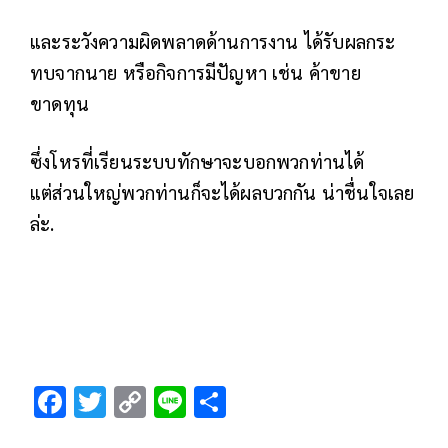
และระวังความผิดพลาดด้านการงาน ได้รับผลกระ
ทบจากนาย หรือกิจการมีปัญหา เช่น ค้าขาย
ขาดทุน
ซึ่งโหรที่เรียนระบบทักษาจะบอกพวกท่านได้
แต่ส่วนใหญ่พวกท่านก็จะได้ผลบวกกัน น่าชื่นใจเลย
ล่ะ.
F
T
C
Li
S
ac
wi
o
n
h