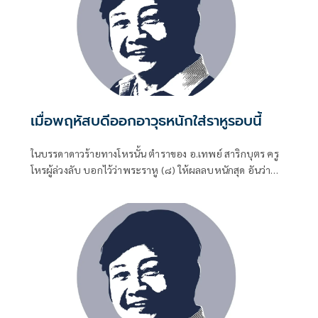
เมื่อพฤหัสบดีออกอาวุธหนักใส่ราหูรอบนี้
ในบรรดาดาวร้ายทางโหรนั้น ตำราของ อ.เทพย์ สาริกบุตร ครู
โหรผู้ล่วงลับ บอกไว้ว่าพระราหู (๘) ให้ผลลบหนักสุด อันว่า
ราหูนี้ถือว่าเป็นเจ้าของความมืด หรืออวิชชาที่บดบังอยู่ทั่วทุก
ตัวบุคคล ทำให้เกิดโมหจริตและอกุศลจิต มัวเมาไปในอารมณ์
ต่างๆ ตามคำจำกัดความทางโหรคือ "ทายมัวเมาให้ทายราหู”