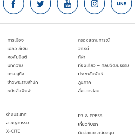
การเมือง
กรองสถานการณ์
เปลว สีเงิน
วาไรตี้
คอลัมนิสต์
กีฬา
บทความ
ท่องเที่ยว – ศิลปวัฒนธรรม
เศรษฐกิจ
ประชาสัมพันธ์
ข่าวพระราชสำนัก
ภูมิภาค
หนังสือพิมพ์
สิ่งแวดล้อม
ต่างประเทศ
PR & PRESS
อาชญากรรม
เกี่ยวกับเรา
X-CITE
ติดต่อและ สนับสนุน