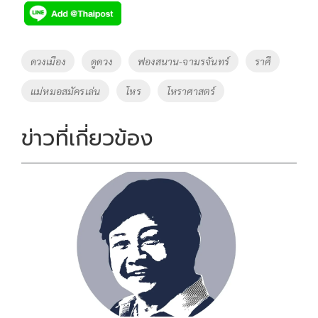
e
tt
p
e
ar
b
er
y
e
o
Li
Tags
ดวงเมือง
ดูดวง
ฟองสนาน-จามรจันทร์
ราศี
o
n
แม่หมอสมัครเล่น
โหร
โหราศาสตร์
k
k
ข่าวที่เกี่ยวข้อง