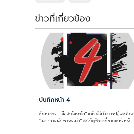
o
n
k
k
ข่าวที่เกี่ยวข้อง
บันทึกหน้า 4
ต้องบอกว่า “ดีลลับโมนาโก” แม้จะได้รับการปฏิเสธทั้งจ
“ร.อ.ธรรมนัส พรหมเผ่า” สส.บัญชีรายชื่อ และหัวหน้า
พรรคกล้าธรรม (กธ.) รวมถึง “แพทองธาร ชินวัตร” อดี
นายกรัฐมนตรี ที่ปัจจุบันรั้งเก้าอี้ที่ปรึกษาพรรคเพื่อไท