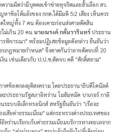
ความผิดว่ามีบุคคลเข้าข่ายทุจริตและฮั้วเลือก สว.
หาข้อโต้แย้งของ กกต.ได้มีมติ 5:2 เสียง เห็นควร
ุดใหญ่ทั้ง 7 คน ต้องเคาะก่อนส่งศาลตัดสิน
ะไม่เกิน 20 คน
นายณรงค์ กลั่นวารินทร์
ประธาน
างการพิจารณา" พร้อมปฏิเสธข้อมูลดังกล่าว ยืนยันว่า
กรอบกฎหมายกำหนด" จึงคาดกันว่าอาจตัดจบที่ 20
ิน เช่นเดียวกับ ป.ป.ช.ตัดจบ คดี "ศักดิ์สยาม"
กาศข้อตกลงยุติสงคราม โดยประธานาธิบดีโดนัลด์
และประธานรัฐสภาอิหร่าน โมฮัมหมัด บาเกอร์ กาลิ
ระบบอิเล็กทรอนิกส์ สหรัฐยืนยันว่า
"เรือจะ
องเสียค่าธรรมเนียม"
แต่กระทรวงต่างประเทศของ
้อิหร่านเรียกเก็บค่าธรรมเนียมบริการทางทะเลจาก
ยกเก็บ “ค่าผ่านทาง”
สรุปแล้วก็กลับไปที่เดิมก่อน