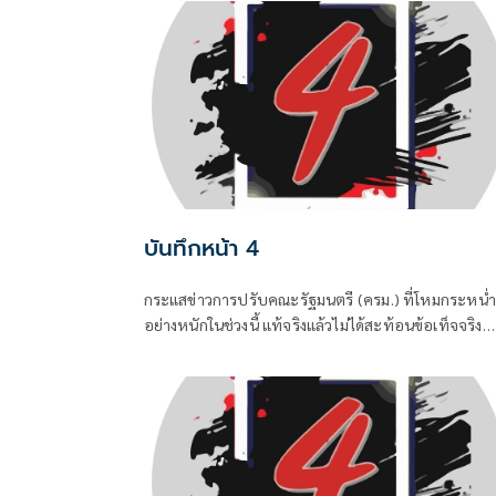
ไปแล้ว แต่เมื่อมีควันย่อมมีไฟอย่างไรอย่างนั้น จึงทำให้
“อนุทิน ชาญวีรกูล” นายกรัฐมนตรีและรัฐมนตรีว่าการ
กระทรวงมหาดไทยถึงกับประกาศกลางวงประชุมคณะ
รัฐมนตรีในวันพุธที่ 5 สิงหาคม
บันทึกหน้า 4
กระแสข่าวการปรับคณะรัฐมนตรี (ครม.) ที่โหมกระหน่ำ
อย่างหนักในช่วงนี้ แท้จริงแล้วไม่ได้สะท้อนข้อเท็จจริง
ทางการเมือง แต่เป็นเพียงเกมจิตวิทยาและสงครามข่าว
ที่ถูกขับเคลื่อนจากสองทางหลัก คือกลุ่มคนนอกที่ไม่ช
รัฐบาล พยายามดิสเครดิตเพื่อสร้างความสั่นคลอน และ
สส.บางกลุ่มในพรรคสีน้ำเงินที่กระหายเก้าอี้กระทรวง