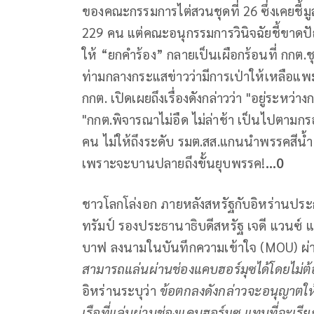
ของคณะกรรมการไต่สวนชุดที่ 26 ซึ่งเคยชี้มูล
229 คน แต่คณะอนุกรรมการวินิจฉัยชี้ขาดปัญ
ให้ “ยกคำร้อง” กลายเป็นเผือกร้อนที่ กกต.ช
ท่ามกลางกระแสข่าวว่ามีการเป่าให้เหลือแพ
กกต. เปิดเผยถึงเรื่องดังกล่าวว่า "อยู่ระหว่
"กกต.พิจารณาไม่อืด ไม่ล่าช้า เป็นไปตาม
คน ไม่ให้ถึงระดับ รมต.สส.แกนนำพรรคสีน้ำเง
เพราะจะบานปลายถึงขั้นยุบพรรค!
...0
ชาวโลกโล่งอก ภายหลังสหรัฐกับอิหร่านประ
ทรัมป์ รองประธานาธิบดีสหรัฐ เจดี แวนซ์ 
บาฟ ลงนามในบันทึกความเข้าใจ (MOU) ผ่าน
สามารถแล่นผ่านช่องแคบฮอร์มุซได้โดยไม่ต้
อิหร่านระบุว่า
ข้อตกลงดังกล่าวจะอนุญาตให
เรือที่แล่นผ่านช่องแคบฮอร์มุซ แทนที่จะเรี