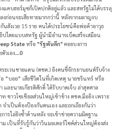
ช่องแคบฮอร์มุซก็เปิดปกติอยู่แล้ว และสหรัฐไม่ได้บรรลุ
างลงก่อนจะเสียหายมากกว่านี้ หลังจากผลาญงบ
ันสังเวย 15 ราย คนได้ประโยชน์คือพ่อค้าอาวุธ
ไตยแบบสหรัฐ ผู้นำมีอำนาจเบ็ดเสร็จเสมือน
eep State
หรือ
"รัฐพันลึก"
คอยบงการ
ยตัวเอง
...0
ตระเวนชายแดน (ตชด.) ยิงคนขี่จักรยานยนต์รับจ้าง
ือ “บอย” เสียชีวิตในที่เกิดเหตุ นายชรินทร์ หรือ
และนายเกียรติศักดิ์ ได้รับบาดเจ็บ ล่าสุดศาล
าท ชาวโซเชียลส่วนใหญ่เข้าข้าง ตชด.มือยิง เพราะ
ำ จำเป็นต้องป้องกันตนเอง และถกเถียงกันว่า
ารไล่ยิงซ้ำด้านหลัง จะเข้าข่ายความผิดฐาน
 เป็นที่รับรู้กันว่าวินมอเตอร์ไซค์ส่วนใหญ่ต้องส่ง