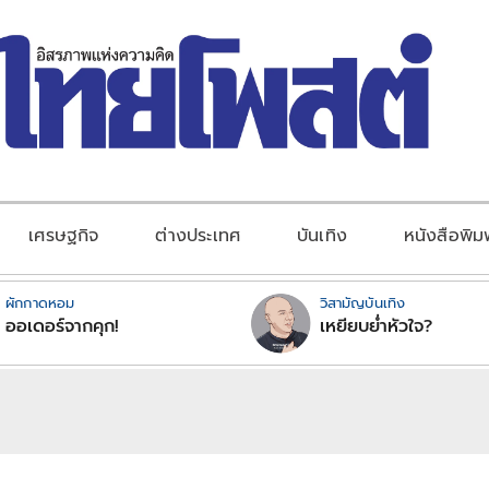
เศรษฐกิจ
ต่างประเทศ
บันเทิง
หนังสือพิม
ผักกาดหอม
วิสามัญบันเทิง
ออเดอร์จากคุก!
เหยียบย่ำหัวใจ?