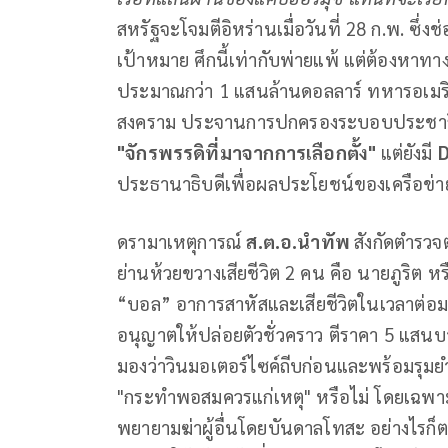
สหรัฐจะโจมตีอิหร่านเมื่อวันที่ 28 ก.พ. ซึ่ง
เป้าหมาย ศึกนี้เท่ากับพ่ายแพ้ แต่ต้องหาท
ประมาณกว่า 1 แสนล้านดอลลาร์ ทหารอเมริก
สงคราม ประจานการปกครองระบอบประชาธิป
"จักรพรรดิที่มาจากการเลือกตั้ง"
แต่ยังมี
D
ประธานาธิบดีเพื่อผลประโยชน์ของเครือข่า
ดรามาเหตุการณ์
ส.ต.อ.นำทัพ
สังกัดตำรวจ
ย่านห้วยขวางเสียชีวิต 2 คน คือ นายภูริต หร
“บอล” อาการสาหัสและเสียชีวิตในเวลาต่อมา 
อนุญาตให้ปล่อยตัวชั่วคราว ตีราคา 5 แสนบ
มองว่าวินมอเตอร์ไซค์ถีบก่อนและพร้อมรุมย
"กระทำพอสมควรแก่เหตุ" หรือไม่ โดยเฉพาะก
พยายามฆ่าผู้อื่นโดยบันดาลโทสะ อย่างไรก็ตาม