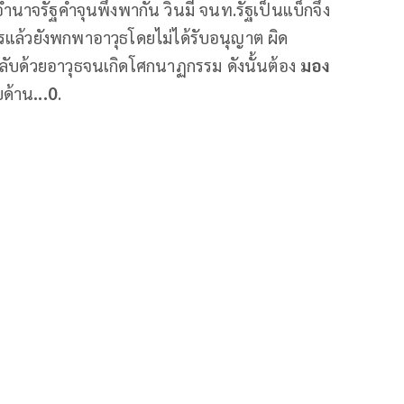
ำนาจรัฐค้ำจุนพึ่งพากัน วินมี จนท.รัฐเป็นแบ็กจึง
แล้วยังพกพาอาวุธโดยไม่ได้รับอนุญาต ผิด
ต้กลับด้วยอาวุธจนเกิดโศกนาฏกรรม ดังนั้นต้อง
มอง
บด้าน
...0
.