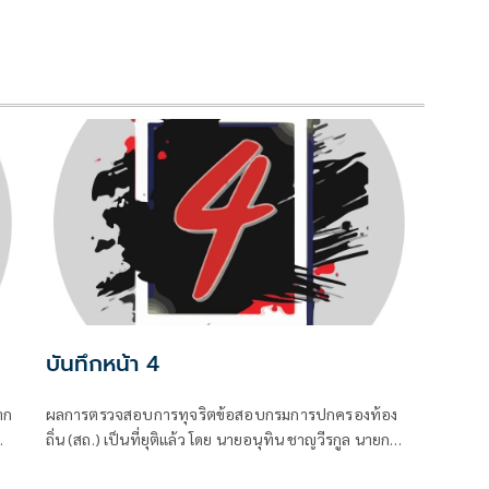
บันทึกหน้า 4
าก
ผลการตรวจสอบการทุจริตข้อสอบกรมการปกครองท้อง
ถิ่น (สถ.) เป็นที่ยุติแล้ว โดย นายอนุทิน ชาญวีรกูล นายก
ต
รัฐมนตรีและ รมว.มหาดไทย บอกว่า ในส่วนของรัฐบาล
ย
ดำเนินการทุกอย่างที่ควรทำหมดแล้ว จบแล้ว