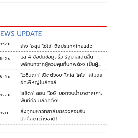
EWS UPDATE
8:52 น.
ร่าง 'ฮลุน โซโล่' ถึงประเทศไทยแล้ว
แฉ 4 ข้อปมข้อมูลรั่ว รัฐบาลเล่นลิ้น
8:45 น.
พลิกบทจากผู้ควบคุมที่บกพร่อง เป็นผู้
เสียหายขู่ฟ้องคนเอาความจริงมาพูด
'โวซินญา' เปิดตัวซบ 'โคโล โคโล' สโมสร
8:45 น.
ยักษ์ใหญ่ในลีกชิลี
'ลลิดา' สอน 'ไอซ์' บอกงบน้ำบาดาลเคาะ
8:27 น.
พื้นที่ก่อนเลือกตั้ง!
สั่งทุกมหาวิทยาลัยตรวจสอบรับ
8:21 น.
นักศึกษาต่างชาติ!