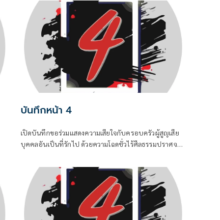
บันทึกหน้า 4
เปิดบันทึกขอร่วมแสดงความเสียใจกับครอบครัวผู้สูญเสีย
บุคคลอันเป็นที่รักไป ด้วยความโฉดชั่วไร้ศีลธรรมปราศจาก
สาร
สำนึกของ “ฆาตกร” ซึ่งเป็นอดีตนักโทษซ้ำซาก ...0
อบ