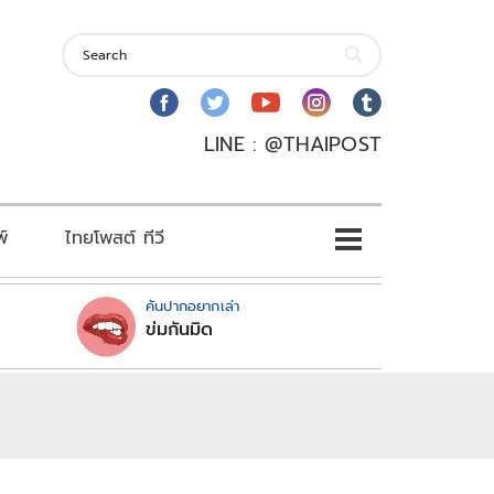
LINE : @THAIPOST
พ์
ไทยโพสต์ ทีวี
คันปากอยากเล่า
ข่มกันมิด