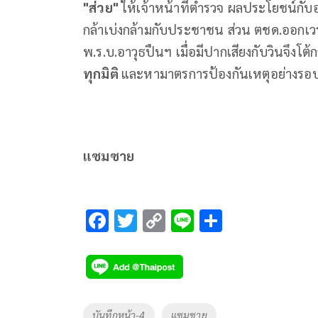
"ส่วย"
ให้เจ้าหน้าที่ตำรวจ ผลประโยชน์กับอ
กล้าเบ่งกล้ามกับประชาชน ส่วน ตชด.ออกเวร
พ.ร.บ.อาวุธปืนฯ เมื่อมีปากเสียงกับวินจึงโ
ทุกมิติ
และหามาตรการป้องกันเหตุอย่างรอ
แซมซาย
F
T
C
Li
S
ac
wi
o
n
h
e
tt
p
e
ar
b
er
y
e
o
Li
Tags
บันทึกหน้า-4
แซมซาย