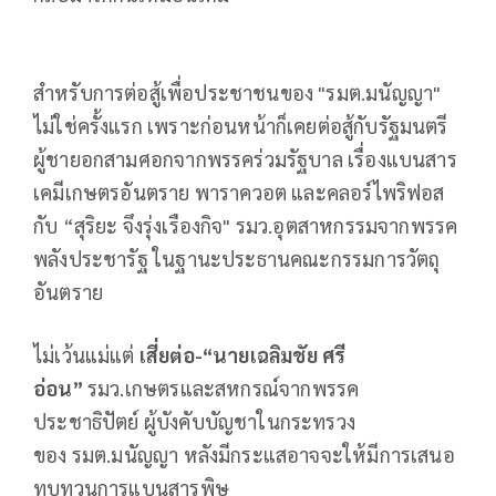
สำหรับการต่อสู้เพื่อประชาชนของ "รมต.มนัญญา"
ไม่ใช่ครั้งแรก เพราะก่อนหน้าก็เคยต่อสู้กับรัฐมนตรี
ผู้ชายอกสามศอกจากพรรคร่วมรัฐบาล เรื่องแบนสาร
เคมีเกษตรอันตราย พาราควอต และคลอร์ไพริฟอส
กับ “สุริยะ จึงรุ่งเรืองกิจ" รมว.อุตสาหกรรมจากพรรค
พลังประชารัฐ ในฐานะประธานคณะกรรมการวัตถุ
อันตราย
ไม่เว้นแม่แต่
เสี่ยต่อ-“นายเฉลิมชัย ศรี
อ่อน”
รมว.เกษตรและสหกรณ์จากพรรค
ประชาธิปัตย์ ผู้บังคับบัญชาในกระทรวง
ของ รมต.มนัญญา หลังมีกระแสอาจจะให้มีการเสนอ
ทบทวนการแบนสารพิษ