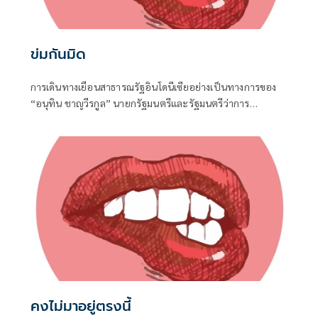
ข่มกันมิด
การเดินทางเยือนสาธารณรัฐอินโดนีเซียอย่างเป็นทางการของ
“อนุทิน ชาญวีรกูล” นายกรัฐมนตรีและรัฐมนตรีว่าการ
กระทรวงมหาดไทย ถือเป็นปรากฏการณ์ทางการทูตครั้ง
ประวัติศาสตร์ ที่สะท้อนถึงเกียรติภูมิอันโดดเด่นของ
ประเทศไทยบนเวทีโลกได้อย่างชัดเจน
คงไม่มาอยู่ตรงนี้