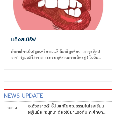
แก๊งสเมิร์ฟ
ถ้าถามใครเป็นรัฐมนตรีอารมณ์ดี ต้องมี ลูกท็อป–วราวุธ ศิลป
อาชา รัฐมนตรีว่าการกระทรวงอุตสาหกรรม ติดอยู่ 1 ในนั้น
แน่นอน
NEWS UPDATE
'อ.อัจฉราวดี' ชี้ปมแก้ไขคุณธรรมในโรงเรียน
15:11 น.
อยู่ในมือ 'อนุทิน' ต้องใช้ยาแรงกับ ก.ศึกษา