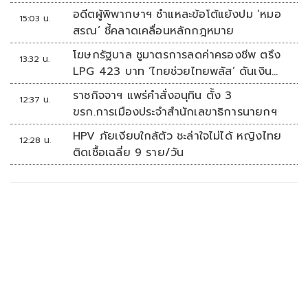
เรื่องปืนแค่ปลายเหตุ
อดีตผู้พิพากษาฯ ชำแหละข้อโต้แย้งปม ‘หมอ
15:03 น.
สรณ’ ชี้คลาดเคลื่อนหลักกฎหมาย
โฆษกรัฐบาล ชูมาตรการลดค่าครองชีพ ตรึง
13:32 น.
LPG 423 บาท ‘ไทยช่วยไทยพลัส’ ดันเงิน
หมุนแสนล้าน
ราชกิจจาฯ แพร่คำสั่งอนุทิน ตั้ง 3
12:37 น.
ขรก.การเมืองประจำสำนักเลขาธิการนายกฯ
HPV ภัยเงียบใกล้ตัว ชะล่าใจไม่ได้ หญิงไทย
12:28 น.
ติดเชื้อเฉลี่ย 9 ราย/วัน