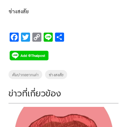
ช่างสงสัย
F
T
C
Li
S
ac
wi
o
n
h
e
tt
p
e
ar
b
er
y
e
o
Li
Tags
คันปากอยากเล่า
ช่างสงสัย
o
n
k
k
ข่าวที่เกี่ยวข้อง