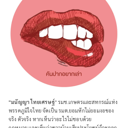
"มนัญญา ไทยเศรษฐ์
" รมช.เกษตรและสหกรณ์แห่ง
พรรคภูมิใจไทย จัดเป็น รมต.ยอมหักไม่ยอมงอของ
จริง ตัวจริง หากเห็นว่าอะไรไม่ชอบด้วย
กฎหมาย และเห็นว่าชาวบ้านเสียประโยชน์ก็จะออก