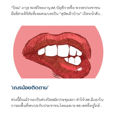
"ป้อม" ภาวุธ พงษ์วิทยภานุ สส.บัญชีรายชื่อ พรรคประชาชน
มือดีสายดิจิทัลที่เคยสวมบทเป็น “สุนัขเฝ้าบ้าน” เปิดหน้าสับ
เละโครงการ TH-AI Passport วงเงิน 1,621 ล้านบาท ของ
กระทรวงดิจิทัลเพื่อเศรษฐกิจและสังคม (ดีอี)
'เณรน้อยติดตาม'
ช่วงนี้ถึงแม้ว่าจะเป็นช่วงปิดสมัยประชุมสภา ทำให้ สส.มีเวลาใน
การลงพื้นที่พบปะกับประชาชน โดยเฉพาะ สส.เขตที่อยู่ใกล้ชิด
กับชาวบ้าน จึงต้องอาศัยช่วงจังหวะเวลานี้ในการลงพื้นที่แก้