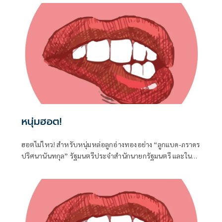
ปัญหาในเขต
หนุ่มฮอต!
ฮอตไม่ไหว! สำหรับหนุ่มหล่อลูกอ่างทองอย่าง “ลูกแบด-ภราดร
ปริศนานันทกุล” รัฐมนตรีประจำสำนักนายกรัฐมนตรี และใน
ฐานะ สส.อ่างทอง ค่ายภูมิใจไทย ที่ได้เดินทางไปร่วมงานครบ
รอบวันคล้ายวันเกิด 77 ปี ของนายประภัตร โพธสุธน
สส.สุพรรณบุรี จากค่ายเดียวกันที่จังหวัดสุพรรณบุรี เมื่อวันที่ 1
สิงหาคมที่ผ่านมา