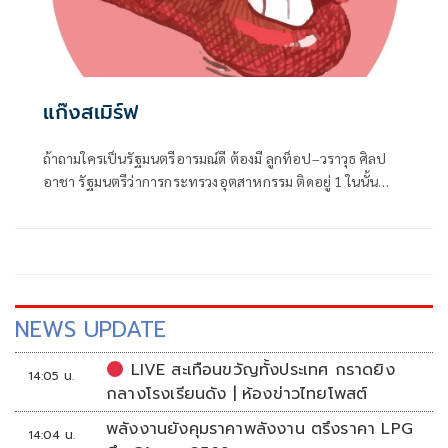
แก๊งสเมิร์ฟ
ถ้าถามใครเป็นรัฐมนตรีอารมณ์ดี ต้องมี ลูกท็อป–วราวุธ ศิลป
อาชา รัฐมนตรีว่าการกระทรวงอุตสาหกรรม ติดอยู่ 1 ในนั้น
แน่นอน
NEWS UPDATE
LIVE สะเทือนขวัญทั้งประเทศ กราดยิง
14:05 น.
กลางโรงเรียนดัง | ห้องข่าวไทยโพสต์
พลังงานยังคุมราคาพลังงาน ตรึงราคา LPG
14:04 น.