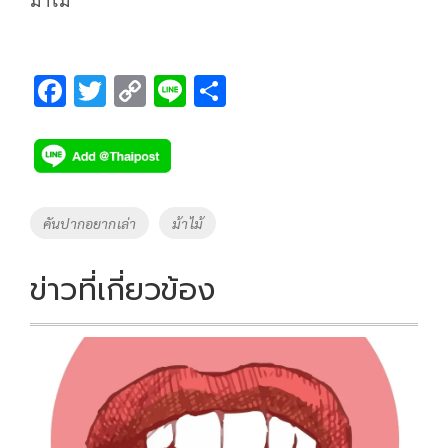
F
T
C
Li
S
ac
wi
o
n
h
e
tt
p
e
ar
b
er
y
e
o
Li
Tags
คันปากอยากเล่า
ม้าไม้
o
n
k
k
ข่าวที่เกี่ยวข้อง