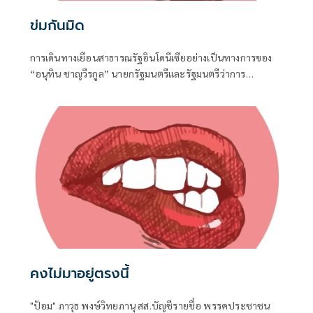
ข่มกันมิด
การเดินทางเยือนสาธารณรัฐอินโดนีเซียอย่างเป็นทางการของ
“อนุทิน ชาญวีรกูล” นายกรัฐมนตรีและรัฐมนตรีว่าการ
กระทรวงมหาดไทย ถือเป็นปรากฏการณ์ทางการทูตครั้ง
ประวัติศาสตร์ ที่สะท้อนถึงเกียรติภูมิอันโดดเด่นของ
ประเทศไทยบนเวทีโลกได้อย่างชัดเจน
คงไม่มาอยู่ตรงนี้
"ป้อม" ภาวุธ พงษ์วิทยภานุ สส.บัญชีรายชื่อ พรรคประชาชน