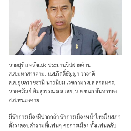
นายสุทิน คลังแสง ประธานวิปฝ่ายค้าน
ส.ส.มหาสารคาม, น.ส.กิตติ์ธัญญา วาจาดี
ส.ส.อุบลราชธานี นายนิยม เวชกามา ส.ส.สกลนคร,
นายศรัณย์ ทิมสุวรรณ ส.ส.เลย, น.ส.ชนก จันทาทอง
ส.ส.หนองคาย
มีนักการเมืองฝีปากกล้า นักการเมืองหน้าใหม่ในสภา
ตั้งวงตอบคำถามที่แฟนๆ คอการเมือง ทั้งแฟนคลับ