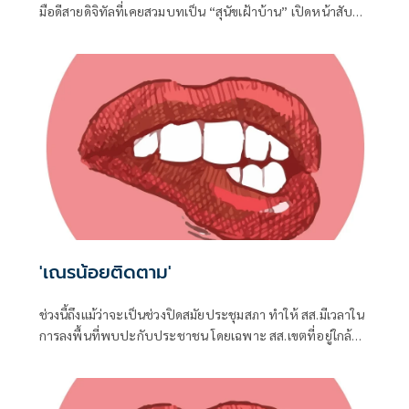
มือดีสายดิจิทัลที่เคยสวมบทเป็น “สุนัขเฝ้าบ้าน” เปิดหน้าสับ
เละโครงการ TH-AI Passport วงเงิน 1,621 ล้านบาท ของ
กระทรวงดิจิทัลเพื่อเศรษฐกิจและสังคม (ดีอี)
'เณรน้อยติดตาม'
ช่วงนี้ถึงแม้ว่าจะเป็นช่วงปิดสมัยประชุมสภา ทำให้ สส.มีเวลาใน
การลงพื้นที่พบปะกับประชาชน โดยเฉพาะ สส.เขตที่อยู่ใกล้ชิด
กับชาวบ้าน จึงต้องอาศัยช่วงจังหวะเวลานี้ในการลงพื้นที่แก้
ปัญหาในเขต