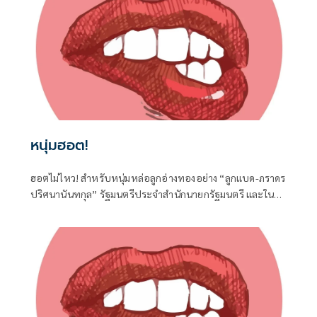
หนุ่มฮอต!
ฮอตไม่ไหว! สำหรับหนุ่มหล่อลูกอ่างทองอย่าง “ลูกแบด-ภราดร
ปริศนานันทกุล” รัฐมนตรีประจำสำนักนายกรัฐมนตรี และใน
ฐานะ สส.อ่างทอง ค่ายภูมิใจไทย ที่ได้เดินทางไปร่วมงานครบ
รอบวันคล้ายวันเกิด 77 ปี ของนายประภัตร โพธสุธน
สส.สุพรรณบุรี จากค่ายเดียวกันที่จังหวัดสุพรรณบุรี เมื่อวันที่ 1
สิงหาคมที่ผ่านมา