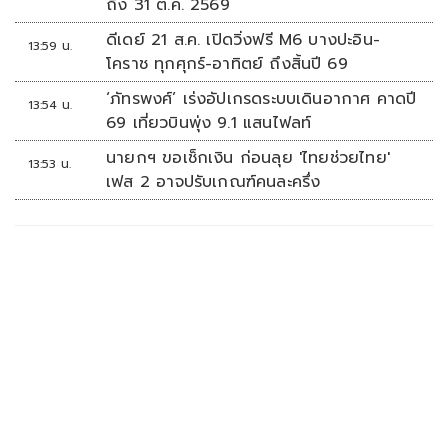
ถึง 31 ต.ค. 2569
ดีเดย์ 21 ส.ค. เปิดวิ่งฟรี M6 บางปะอิน-
13:59 น.
โคราช ทุกศุกร์-อาทิตย์ ถึงสิ้นปี 69
‘ภัทรพงศ์’ เร่งอัปเกรดระบบเดินอากาศ คาดปี
13:54 น.
69 เที่ยวบินพุ่ง 9.1 แสนไฟลท์
นายกฯ ขอเช็กเงิน ก่อนลุย 'ไทยช่วยไทย'
13:53 น.
เฟส 2 อาจปรับเกณฑ์คนละครึ่ง