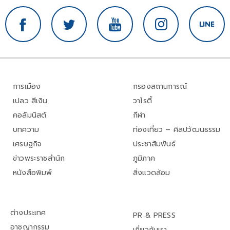
การเมือง
กรองสถานการณ์
เปลว สีเงิน
วาไรตี้
คอลัมนิสต์
กีฬา
บทความ
ท่องเที่ยว – ศิลปวัฒนธรรม
เศรษฐกิจ
ประชาสัมพันธ์
ข่าวพระราชสำนัก
ภูมิภาค
หนังสือพิมพ์
สิ่งแวดล้อม
ต่างประเทศ
PR & PRESS
อาชญากรรม
เกี่ยวกับเรา