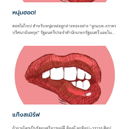
หนุ่มฮอต!
ฮอตไม่ไหว! สำหรับหนุ่มหล่อลูกอ่างทองอย่าง “ลูกแบด-ภราดร
ปริศนานันทกุล” รัฐมนตรีประจำสำนักนายกรัฐมนตรี และใน
ฐานะ สส.อ่างทอง ค่ายภูมิใจไทย ที่ได้เดินทางไปร่วมงานครบ
รอบวันคล้ายวันเกิด 77 ปี ของนายประภัตร โพธสุธน
สส.สุพรรณบุรี จากค่ายเดียวกันที่จังหวัดสุพรรณบุรี เมื่อวันที่ 1
สิงหาคมที่ผ่านมา
แก๊งสเมิร์ฟ
ถ้าถามใครเป็นรัฐมนตรีอารมณ์ดี ต้องมี ลูกท็อป–วราวุธ ศิลป