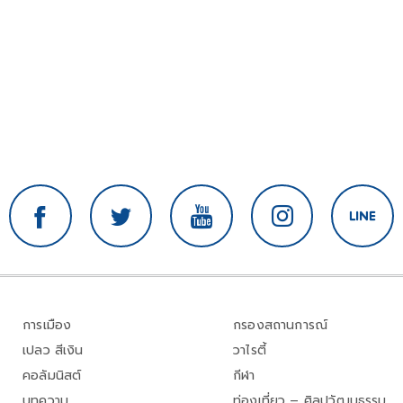
การเมือง
กรองสถานการณ์
เปลว สีเงิน
วาไรตี้
คอลัมนิสต์
กีฬา
บทความ
ท่องเที่ยว – ศิลปวัฒนธรรม