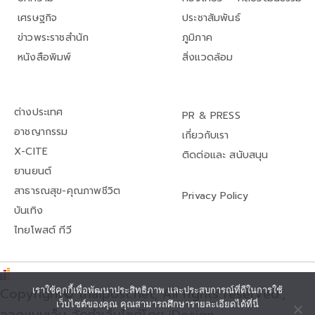
เศรษฐกิจ
ประชาสัมพันธ์
ข่าวพระราชสำนัก
ภูมิภาค
หนังสือพิมพ์
สิ่งแวดล้อม
ต่างประเทศ
PR & PRESS
อาชญากรรม
เกี่ยวกับเรา
X-CITE
ติดต่อและ สนับสนุน
ยานยนต์
สาธารณสุข-คุณภาพชีวิต
Privacy Policy
บันเทิง
ไทยโพสต์ ทีวี
Copyright© thaipost.net, All rights reserved.,
เราใช้คุกกี้เพื่อพัฒนาประสิทธิภาพ และประสบการณ์ที่ดีในการใช้
เว็บไซต์ของคุณ คุณสามารถศึกษารายละเอียดได้ที่นี่
ออกแบบเว็บ จัดทำเว็บไซต์โดย iDesign