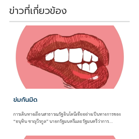
k
k
ข่าวที่เกี่ยวข้อง
ข่มกันมิด
การเดินทางเยือนสาธารณรัฐอินโดนีเซียอย่างเป็นทางการของ
“อนุทิน ชาญวีรกูล” นายกรัฐมนตรีและรัฐมนตรีว่าการ
กระทรวงมหาดไทย ถือเป็นปรากฏการณ์ทางการทูตครั้ง
ประวัติศาสตร์ ที่สะท้อนถึงเกียรติภูมิอันโดดเด่นของ