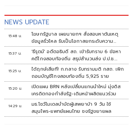
NEWS UPDATE
โฆษกรัฐบาล เผยนายกฯ สั่งสอบหาต้นเหตุ
15:48 น.
ข้อมูลรั่วไหล รับเป็นโอกาสยกระดับความ
มั่นคงปลอดภัยข้อมูลภาครัฐทั้งระบบ
'ธีรุตม์' อดีตอธิบดี สถ. เข้ารับทราบ 6 ข้อหา
15:37 น.
คดีโกงสอบท้องถิ่น สรุปสำนวนส่ง ป.ป.ช.
สัปดาห์หน้า
ได้ฤกษ์เสียที! ก.กลาง รับทราบมติ กสถ. เพิก
15:25 น.
ถอนบัญชีโกงสอบท้องถิ่น 5,925 ราย
เปิดแผน BRN หลังเปลี่ยนแกนนำใหม่ มุ่งดิส
15:20 น.
เครดิตกองกำลังรัฐ-เดินหน้าผลิตแนวร่วม
มธ.โชว์โมเดลบำบัดผู้เสพยาบ้า 9 วัน ใช้
14:29 น.
สมุนไพร-แพทย์แผนไทย ชงรัฐขยายผล