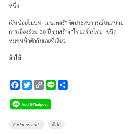
หนึ่ง
เจ๊หน่อยในบท "เมนเทอร์" งัดประสบการณ์บนสนาม
การเมืองร่วม 30 ปี ทุ่มสร้าง "ไทยสร้างไทย" ชนิด
หมดหน้าตักกันเลยทีเดียว.
ม้าไม้
F
T
C
Li
S
ac
wi
o
n
h
e
tt
p
e
ar
b
er
y
e
o
Li
Tags
คันปากอยากเล่า
ม้าไม้
o
n