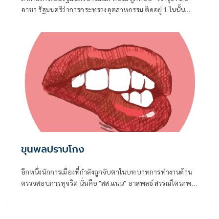
อาชา รัฐมนตรีว่าการกระทรวงอุตสาหกรรม ติดอยู่ 1 ในนั้น
แน่นอน
ขุนพลปราบโกง
อีกหนึ่งนักการเมืองที่กำลังถูกจับตาในบทบาทการทำงานด้าน
ตรวจสอบการทุจริต นั่นคือ "สส.แนน" อาสพลธ์ สรรณ์ไตรภพ
สส.ศรีสะเกษ พรรคภูมิใจไทย 3 สมัย ในฐานะประธาน กมธ.การ
ป้องกันและปราบปรามการทุจริตประพฤติมิชอบ (กมธ.ป.ป.ช.)
สภาผู้แทนราษฎร