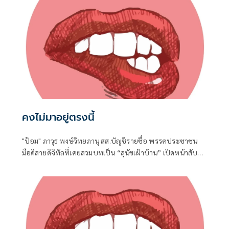
ประเทศไทยบนเวทีโลกได้อย่างชัดเจน
คงไม่มาอยู่ตรงนี้
"ป้อม" ภาวุธ พงษ์วิทยภานุ สส.บัญชีรายชื่อ พรรคประชาชน
มือดีสายดิจิทัลที่เคยสวมบทเป็น “สุนัขเฝ้าบ้าน” เปิดหน้าสับ
เละโครงการ TH-AI Passport วงเงิน 1,621 ล้านบาท ของ
กระทรวงดิจิทัลเพื่อเศรษฐกิจและสังคม (ดีอี)