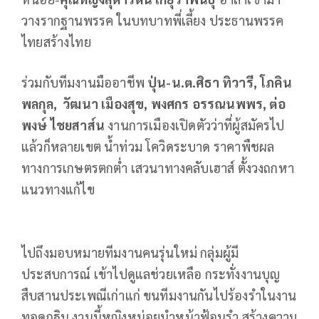
วางรากฐานพรรค ในบทบาทพี่เลี้ยง ประธานพรรค
ไทยสร้างไทย
ร่วมกับทีมงานมืออาชีพ
ปุ่น-น.ต.ศิธา ทิวารี, โภคิน
พลกุล, วัฒนา เมืองสุข, พงศกร อรรณนพพร, ต่อ
พงษ์ ไชยสาส์น
งานการเมืองเปิดตัวว่าที่ผู้สมัครไป
แล้วก็หลายเขต น้ำท่วม โควิดระบาด ราคาพืชผล
ทางการเกษตรตกต่ำ เสวนาทางคลับเฮาส์ ตั้งวงถกหา
แนวทางแก้ไข
ไปถึงมอบหมายทีมงานคนรุ่นใหม่ กลุ่มผู้มี
ประสบการณ์ เข้าไปดูแลช่วยเหลือ กระทั่งงานบุญ
สืบสานประเพณีเก่าแก่ ขนทีมงานกันไปร้องรำในงาน
ทอดกฐิน งานนี้หญิงหน่อยนำหน้าฟ้อนรำ สร้างความ