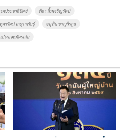
รคประชาธิปัตย์
พิธา ลิ้มเจริญรัตน์
สุดารัตน์ เกยุราพันธุ์
อนุทิน ชาญวีรกูล
แม่หมอสมัครเล่น