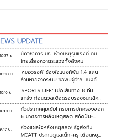
EWS UPDATE
นักวิชาการ มธ. ห่วงเหตุรุนแรงถี่ คน
10:37 น.
ไทยเสี่ยงหวาดระแวงทั้งสังคม
'หมอวรงค์' ข้องใจแบงก์พัน 1.4 แสน
10:20 น.
ล้านหายจากระบบ ขอพบผู้ว่าฯ แบงก์
ชาติ
'SPORTS LIFE' เปิดเส้นทาง 8 ทีม
10:16 น.
แกร่ง ก่อนดวลเดือดรอบรองชนะเลิศ
ศึก 'วอลเลย์บอลนักเรียน แชมป์
ทั่วประเทศคุมเข้ม! กรมการปกครองออก
10:01 น.
กีฬา 7HD 2026'
6 มาตรการหลังเหตุสลด สกัดปืน-
ป้องกันเลียนแบบ
ห่วงแผลใจหลังเหตุสลด! รัฐส่งทีม
9:47 น.
MCATT ประกบดูแลเด็ก-ครู เตือนหยุด