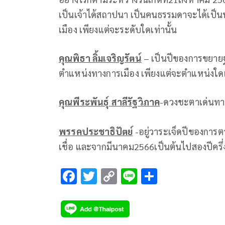
เป็นเจ้าได้สถาปนา เป็นคนธรรมดาจะได้เป็
เมือง เพียงแต่จะระดับใดเท่านั้น
คุณพิธา ลิ้มเจริญรัตน์
– เป็นปีของการขยาย
ตำแหน่งทางการเมือง เพียงแต่จะตำแหน่งใดเท
คุณพีระพันธุ์ สาลีรัฐวิภาค
-ดวงชะตาเด่นทา
พรรคประชาธิปัตย์
-อยู่วาระเจ็ดปีของการ
เชื่อ และจากมีนาคม2566เป็นต้นไปสองปีครึ่งเ
F
T
C
Li
S
ac
wi
o
n
h
e
tt
p
e
ar
b
er
y
e