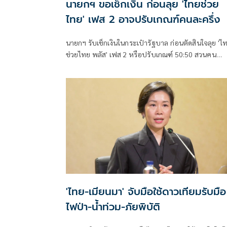
นายกฯ ขอเช็กเงิน ก่อนลุย 'ไทยช่วย
ไทย' เฟส 2 อาจปรับเกณฑ์คนละครึ่ง
นายกฯ รับเช็กเงินในกระเป๋ารัฐบาล ก่อนตัดสินใจลุย 'ไ
ช่วยไทย พลัส' เฟส 2 หรือปรับเกณฑ์ 50:50 สวนคน
วิจารณ์ปมเป็นภาระประชาชน ชี้การค้า-จีดีพี พุ่งไม่พูดถ
ยันสถานะคลังยังแข็งแรง
'ไทย-เมียนมา' จับมือใช้ดาวเทียมรับมือ
ไฟป่า-น้ำท่วม-ภัยพิบัติ