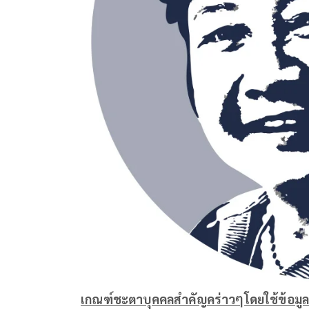
เกณฑ์ชะตาบุคคลสำคัญคร่าวๆโดยใช้ข้อมูลท