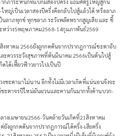
ภาระหนักที่แบกมีสองปีครึ่ง แถมศัตรูใหญ่สู้กัน
ใหญ่เป็นเวลาสองปีครึ่งคือกลับไปสู้แล้วได้ หรือลาภ
ป็นลาภทุกข์ ทุกขลาภ ระวังพลัดพรากสูญเสีย และ ชี้
ตคือระหว่าง5พฤษภาคม2568-14กุมภาพันธ์2569
11สิงหาคม 2566ยังถูกกดดันจากปรากฎการณ์ชะตาอับ
จ และควรระวังสุขภาพที่ต้นมีนาคม 2566เป็นต้นไปสู้
กิดได้เฟี๊ยวฟ๊าวยาวไปเป็นปี
ชะตามาไม่นาน อีกทั้งไม่มีเวลาเกิดที่แน่นอนจึงจะ
กณฑ์ชะตาจรปีใหม่ผันผวนและคานกันมากทั้งด้านบวก-
กลางเมษายน2566-วันคล้ายวันเกิดที่21สิงหาคม
งถูกกดดันจากปรากฎการณ์ได้ครึ่ง-เสียครึ่ง
6-21สิงหาคม 2567เป็นเวลาหนึ่งปีเต็มที่มีเกณฑ์ถ้า