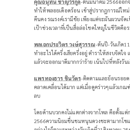
คุณอนุทิน ชาญวีรกูล
-ต้นมีนาคม 2566ออกจาก
ทำให้พลอยเดือดร้อน เข้าสู่ปรากฎการณ์ใหม่-
คืนคง รณรงค์เรามีชัย เพียงแต่จะผันผวนจัดเ
เป้าช่วงเวลาที่เป็นสื่อล่อโชคใหญ่ในชีวิ
พลเอกประวิตร วงษ์สุวรรณ
-ต้นปี-วันเกิด
ทำอะไรได้ครึ่งเสียครึ่งอยู่ ตำราให้สงบจิตใ
แล้วจะออกมาดีมากกว่าร้าย เน้นไปที่หลังวันเ
แพรทองธาร ชินวัตร
-ติดตามและย้อนรอยดวง
คลาดเคลื่อนได้มาก แต่เมื่อดูคร่าวๆแล้วเ
ลบ
โดยด้านบวกคงไม่แตกต่างจากโพล คือตั้งแต่
2566ความนิยมชื่นชมหนุนดวงชะตามากโขแต่ยั
อย่างไรก็ตามระหว่างวันเกิดที่21สิงหาคม 256