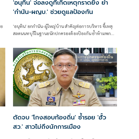
'อนุทิน' จ่อลงดูที่เกิดเหตุกราดยิง ย้ำ
'กำนัน-ผญบ.' ช่วยดูแลป้องกัน
ทย
'อนุทิน' ยกกำนัน-ผู้ใหญ่บ้าน สำคัญต่อการบริหาร ชี้เหตุ
สลดนนทบุรีในฐานะนักปกครองต้องป้องกัน ย้ำห้ามพกปืน
ึง
ล้อมคอกแล้วแต่ยังเล็ดลอดได้ ขอร่วมมือดูแลพื้นที่เข้ม
เตรียมรุดลงดูที่เกิดเหตุ
ตัดจบ 'โกงสอบท้องถิ่น' ซ้ำรอย 'ฮั้ว
สว.' สาวไม่ถึงนักการเมือง