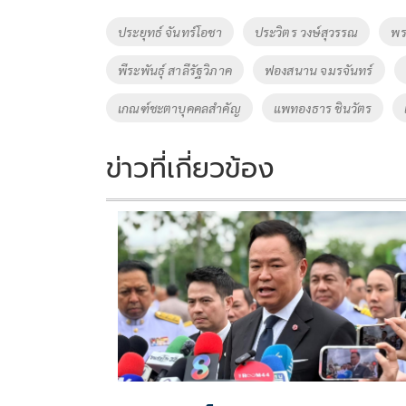
o
Li
Tags
ประยุทธ์ จันทร์โอชา
ประวิตร วงษ์สุวรรณ
พร
o
n
พีระพันธุ์ สาลีรัฐวิภาค
ฟองสนาน จมรจันทร์
k
k
เกณฑ์ชะตาบุคคลสำคัญ
แพทองธาร ชินวัตร
ข่าวที่เกี่ยวข้อง