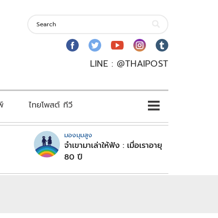
LINE : @THAIPOST
พ์
ไทยโพสต์ ทีวี
มองมุมสูง
จำเขามาเล่าให้ฟัง : เมื่อเราอายุ
80 ปี