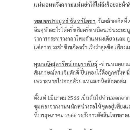
แน่นอนหวังความแม่นยำได้ไม่ถึงร้อยละห้าส
พลเอกประยุทธ์ จันทร์โอชา
-วันคล้ายเกิด
อึมๆทำอะไรได้ครึ่งเสียครึ่งเหมือนเช่นระยะ
ว่าการกระทรวงกลาโหมตำแหน่งเดียว แถม ถูกไล
แต่ดาวประจำชีพเจิดจร้า เริงร่าสุดขีด เพียง
คุณหญิงสุดารัตน์ เกยุราพันธุ์
-ท่านหมดเกณฑ์
สัมภาษณ์ดร.เจิมศักดิ์ ปิ่นทองไว้คือถูกครึ่งหน
เพราะหวยไปออกตัวย.แทนส.ชนิดล้อคถล่ม
ตั้งแต่ 1มีนาคม 2566 เป็นต้นไปท่านออกจาก
ขุมทองจากงานหนักหน่วงรอให้ขุดอยู่เพียงแต่
ที่1พฤษภาคม 2566 ระวังการตัดสินใจพลาดเ