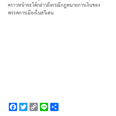
คราวหน้าจะได้กล่าวถึงกรณีกฎหมายการเงินของ
พรรคการเมืองในสวีเดน
F
T
C
Li
S
ac
wi
o
n
h