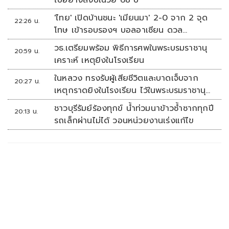
ไปอย่างสงบในวัย 68 ปี
'ไทย' เปิดบ้านชนะ 'เมียนมา' 2-0 จาก 2 จุด
22:26 น.
โทษ เข้ารอบรองฯ บอลอาเซียน ดวล
'สิงคโปร์'
วธ.เตรียมพร้อม พิธีการศพในพระบรมราชานุ
20:59 น.
เคราะห์ เหตุยิงในโรงเรียน
ในหลวง ทรงรับผู้เสียชีวิตและบาดเจ็บจาก
20:27 น.
เหตุกราดยิงในโรงเรียน ไว้ในพระบรมราชานุ
เคราะห์
ชาวบุรีรัมย์ร้องทุกข์ น้ำท่วมนาข้าวซ้ำซากทุกปี
20:13 น.
รถเล็กผ่านไม่ได้ วอนหน่วยงานเร่งแก้ไข