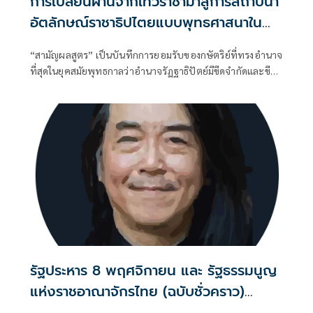
การเปลี่ยนผ่านจากเทวราชามาสู่การสถาปนา
อัตลักษณ์ราชาธิปไตยแบบพุทธศาสนาใน
พระไตรปิฏก : สามัญผลสูตรในฐานะทฤษฎี
“สามัญผลสูตร” เป็นบันทึกการยอมรับของกษัตริย์ที่ทรงอำนาจ
ขีดจำกัดของอำนาจรัฐเหนือแรงงานและ
ที่สุดในยุคสมัยพุทธกาลว่าอำนาจรัฏฐาธิปัตย์มีขีดจำกัดและขีด
ทรัพย์สิน
จำกัดนั้นอยู่ที่พรมแดนระหว่างร่างกายและจิตใจของพลเมือง
รัฐประหาร 8 พฤศจิกายน และ รัฐธรรมนูญ
แห่งราชอาณาจักรไทย (ฉบับชั่วคราว)
พุทธศักราช 2490 (ตอนที่ 17): พระราช