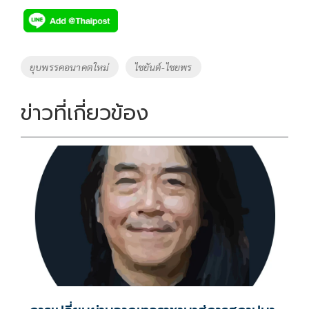
e
tt
p
e
ar
b
er
y
e
o
Li
Tags
ยุบพรรคอนาคตใหม่
ไชยันต์-ไชยพร
o
n
k
k
ข่าวที่เกี่ยวข้อง