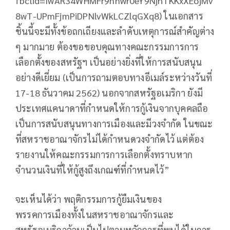
fbclid=IwAR34WHMFr9nnwr0eY9NjhTKKxXEojMv
8wT-UPmFjmPiDPNlvWkLCZlqGXq8) ในเอกสาร
ชิ้นนี้จะมีทั้งข้อถกเถียงและลำดับเหตุการณ์สำคัญต่าง
ๆ มากมาย ต้องขอขอบคุณทางคณะกรรมการการ
เลือกตั้งของสหรัฐฯ เป็นอย่างยิ่งที่ให้การสนับสนุน
อย่างดีเยี่ยม (เป็นการถามตอบทางอีเมล์ระหว่างวันที่
17-18 ธันวาคม 2562) นอกจากสหรัฐอเมริกา ยังมี
ประเทศแคนาดาที่กำหนดให้การกู้เงินจากบุคคลถือ
เป็นการสนับสนุนทางการเมืองและมีวงจำกัด ในขณะ
ที่สหราชอาณาจักรไม่ได้กำหนดวงจำกัดไว้ แต่ต้อง
รายงานให้คณะกรรมการการเลือกตั้งทราบหาก
จำนวนเงินที่ให้กู้สูงถึงเกณฑ์ที่กำหนดไว้”
จะเห็นได้ว่า พฤติกรรมการกู้ยืมเงินของ
พรรคการเมืองทั้งในสหราชอาณาจักรและ
สหรัฐอเมริกาล้วนเป็นไปตามหลักการที่พบได้ในการ