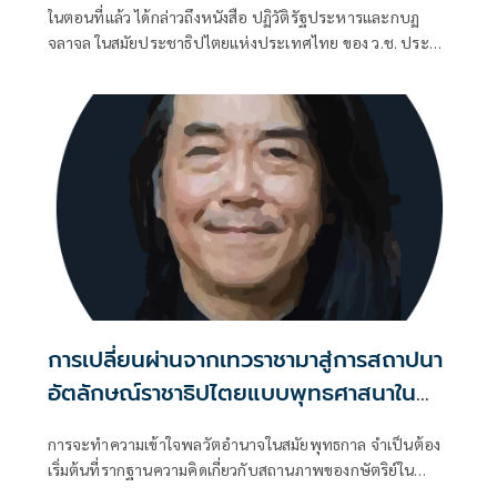
ในตอนที่แล้ว ได้กล่าวถึงหนังสือ ปฏิวัติรัฐประหารและกบฏ
หัตถเลขาในหลวงรัชกาลที่ 9 สนับสนุน
จลาจล ในสมัยประชาธิปไตยแห่งประเทศไทย ของ ว.ช. ประสัง
รัฐประหารของจอมพล ป. จริงหรือมั่ว ?
สิต ที่ติพิมพ์เผยแพร่ในปี พ.ศ. 2492
การเปลี่ยนผ่านจากเทวราชามาสู่การสถาปนา
อัตลักษณ์ราชาธิปไตยแบบพุทธศาสนาใน
พระไตรปิฏก
การจะทำความเข้าใจพลวัตอำนาจในสมัยพุทธกาล จำเป็นต้อง
เริ่มต้นที่รากฐานความคิดเกี่ยวกับสถานภาพของกษัตริย์ใน
อุดมการณ์พราหมณ์ดั้งเดิม