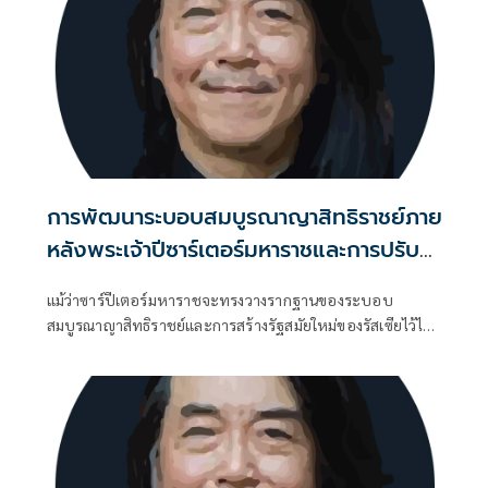
การพัฒนาระบอบสมบูรณาญาสิทธิราชย์ภาย
หลังพระเจ้าปีซาร์เตอร์มหาราชและการปรับ
ความสัมพันธ์ระหว่างพระมหากษัตริย์กับ
แม้ว่าซาร์ปีเตอร์มหาราชจะทรงวางรากฐานของระบอบ
ชนชั้นขุนนาง
สมบูรณาญาสิทธิราชย์และการสร้างรัฐสมัยใหม่ของรัสเซียไว้ได้
อย่างมั่นคง แต่ภายหลังการเสด็จสวรรคตของพระองค์