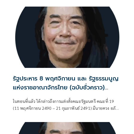
รัฐประหาร 8 พฤศจิกายน และ รัฐธรรมนูญ
แห่งราชอาณาจักรไทย (ฉบับชั่วคราว)
พุทธศักราช 2490 (ตอนที่ 16): จอมพล ป.
ในตอนที่แล้ว ได้กล่าวถึงการแต่งตั้งคณะรัฐมนตรี คณะที่ 19
สาบานว่าทำรัฐประหาร ไม่ได้หวังตำแหน่ง
(11 พฤศจิกายน 2490 – 21 กุมภาพันธ์ 2491) มีนายควง อภัย
ใดๆ
วงศ์ เป็นนายกรัฐมนตรี ประกาศพระบรมราชโองการ