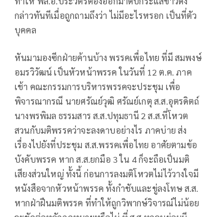
ทำให้ พล.อ.ประวิตรต้องออกมาดับกระแสข่าวดัง
กล่าวทันทีเมื่อถูกถามถึงว่า ไม่มีอะไรหรอก เป็นที่ตัว
บุคคล
หันมามองซีกฝ่ายค้านบ้าง พรรคเพื่อไทย ที่มี สมพงษ์
อมรวิวัฒน์ เป็นหัวหน้าพรรค ในวันที่ 12 ต.ค. ภาค
เช้า คณะกรรมการบริหารพรรคจะประชุม เพื่อ
พิจารณากรณี นายศรัณย์วุฒิ ศรัณย์เกตุ ส.ส.อุตรดิตถ์
นางพรพิมล ธรรมสาร ส.ส.ปทุมธานี 2 ส.ส.ที่โหวต
สวนกับมติพรรคว่าจะลงดาบอย่างไร ภาคบ่าย ส่ง
เรื่องไปยังที่ประชุม ส.ส.พรรคเพื่อไทย อาศัยตามข้อ
บังคับพรรค หาก ส.ส.ยกมือ 3 ใน 4 ก็จะถือเป็นมติ
เสียงส่วนใหญ่ ทั้งนี้ ก่อนการลงมติโหวตไม่ไว้วางใจมี
หนังสือจากหัวหน้าพรรค ทั้งกำชับและขู่ลงโทษ ส.ส.
หากฝ่าฝืนมติพรรค ที่ทำให้ถูกวิพากษ์วิจารณ์ไม่น้อย