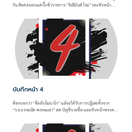
วัน ตัดตอนจบแค่บิ๊กข้าราชการ "รังสิมันต์ โรม" รองหัวหน้า
พรรคประชาชน ในฐานะประธานคณะกรรมาธิการการ
กฎหมาย การยุติธรรรมและสิทธิมนุษยชน
บันทึกหน้า 4
ต้องบอกว่า “ดีลลับโมนาโก” แม้จะได้รับการปฏิเสธทั้งจาก
“ร.อ.ธรรมนัส พรหมเผ่า” สส.บัญชีรายชื่อ และหัวหน้าพรรค
กล้าธรรม (กธ.) รวมถึง “แพทองธาร ชินวัตร” อดีตนายก
รัฐมนตรี ที่ปัจจุบันรั้งเก้าอี้ที่ปรึกษาพรรคเพื่อไทยไปแล้ว แต่
เมื่อมีควันย่อมมีไฟอย่างไรอย่างนั้น จึงทำให้ “อนุทิน ชาญวีร