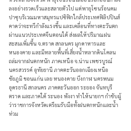
ลงอย่างรวดเร็วและสลายตัวไป แต่พายุโซนร้อนคม
ปาซุบริเวณมหาสมุทรแปซิฟิกใกล้ประเทศฟิลิปปินส์
คาดว่าจะทวีกำลังแรงขึ้น และเคลื่อนที่ทางตะวันตก
ผ่านแนวประเทศจีนตอนใต้ ส่งผลให้ปริมาณฝน
สะสมเพิ่มขึ้น จ.ตราด สกลนคร มุกดาหารและ
หนองคาย และมีหลายพื้นที่เสี่ยงน้ำหลากดินโคลน
ถล่มจากฝนตกหนัก ภาคเหนือ จ.น่าน เพชรบูรณ์
นครสวรรค์ อุทัยธานี ภาคตะวันออกเฉียงเหนือ
ชัยภูมิ ขอนแก่น เลย หนองคาย บึงกาฬ นครพนม
อุดรธานี สกลนคร ภาคตะวันออก ระยอง จันทบุรี
ตราด และภาคใต้ ระนอง พังงา ทำให้นายกฯ กำชับผู้
ว่าราชการจังหวัดเตรียมรับมือทั้งฝนตกหนักและน้ำ
ท่วม