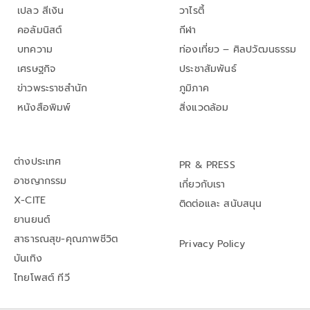
เปลว สีเงิน
วาไรตี้
คอลัมนิสต์
กีฬา
บทความ
ท่องเที่ยว – ศิลปวัฒนธรรม
เศรษฐกิจ
ประชาสัมพันธ์
ข่าวพระราชสำนัก
ภูมิภาค
หนังสือพิมพ์
สิ่งแวดล้อม
ต่างประเทศ
PR & PRESS
อาชญากรรม
เกี่ยวกับเรา
X-CITE
ติดต่อและ สนับสนุน
ยานยนต์
สาธารณสุข-คุณภาพชีวิต
Privacy Policy
บันเทิง
ไทยโพสต์ ทีวี