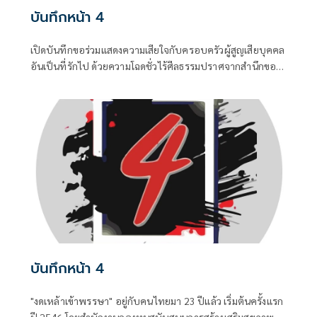
บันทึกหน้า 4
เปิดบันทึกขอร่วมแสดงความเสียใจกับครอบครัวผู้สูญเสียบุคคล
อันเป็นที่รักไป ด้วยความโฉดชั่วไร้ศีลธรรมปราศจากสำนึกของ
“ฆาตกร” ซึ่งเป็นอดีตนักโทษซ้ำซาก ...0
บันทึกหน้า 4
"งดเหล้าเข้าพรรษา" อยู่กับคนไทยมา 23 ปีแล้ว เริ่มต้นครั้งแรก