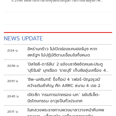
ปี 2546 โดยสำนักงานกองทุนสนับสนุนการสร้างเสริมสุขภาพ
(สสส.) และเครือข่ายองค์กรงดเหล้า ก่อนที่คณะรัฐมนตรีจะมีมติ
เมื่อวันที่ 8 กรกฎาคม 2551 ประกาศให้วันเข้าพรรษาของทุกปี
เป็น "วันงดดื่มสุราแห่งชาติ" เพื่อสนับสนุนส่งเสริมให้ประชาชน
งดดื่มเหล้าในช่วงเทศกาลเข้าพรรษา
NEWS UPDATE
อิหร่านกร้าว ไม่เปิดช่องแคบฮอร์มุซ หาก
21:24 น.
สหรัฐฯ ไม่ปฏิบัติตามเงื่อนไขทั้งหมด
'บิสโซลี-ดาร์ลัน' 2 แข้งบราซิลซัดคนละประตู
20:56 น.
'บุรีรัมย์' บุกเชือด 'ราชบุรี' เก็บชัยอุ่นเครื่อง 4
นัดรวด
'ชิพ-นครินทร์' รั้งท็อป 4 'เฟอร์-ปัญจรุจน์'
20:51 น.
คว้าแต้มสำคัญ ศึก ARRC สนาม 4 เรซ 2
เปิดลึก 'กรมการปกครอง-มท.' ขยับรีเซ็ต-
20:45 น.
นิรโทษกรรม อาวุธปืนทั่วประเทศ
ในหลวงพระราชทานพวงมาลาวางหน้าหีบศพ
20:17 น.