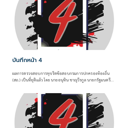
กูล” นายกรัฐมนตรีและรัฐมนตรีว่าการกระทรวงมหาดไทยถึง
กับประกาศกลางวงประชุมคณะรัฐมนตรีในวันพุธที่ 5 สิงหาคม
บันทึกหน้า 4
ผลการตรวจสอบการทุจริตข้อสอบกรมการปกครองท้องถิ่น
(สถ.) เป็นที่ยุติแล้ว โดย นายอนุทิน ชาญวีรกูล นายกรัฐมนตรี
และ รมว.มหาดไทย บอกว่า ในส่วนของรัฐบาลดำเนินการทุก
อย่างที่ควรทำหมดแล้ว จบแล้ว