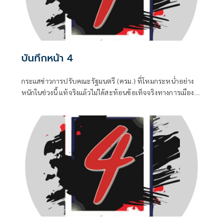
บันทึกหน้า 4
กระแสข่าวการปรับคณะรัฐมนตรี (ครม.) ที่โหมกระหน่ำอย่าง
หนักในช่วงนี้ แท้จริงแล้วไม่ได้สะท้อนข้อเท็จจริงทางการเมือง
แต่เป็นเพียงเกมจิตวิทยาและสงครามข่าวสารที่ถูกขับเคลื่อน
จากสองทางหลัก คือกลุ่มคนนอกที่ไม่ชอบรัฐบาล พยายามดิส
เครดิตเพื่อสร้างความสั่นคลอน และ สส.บางกลุ่มในพรรค
สีน้ำเงินที่กระหายเก้าอี้กระทรวง