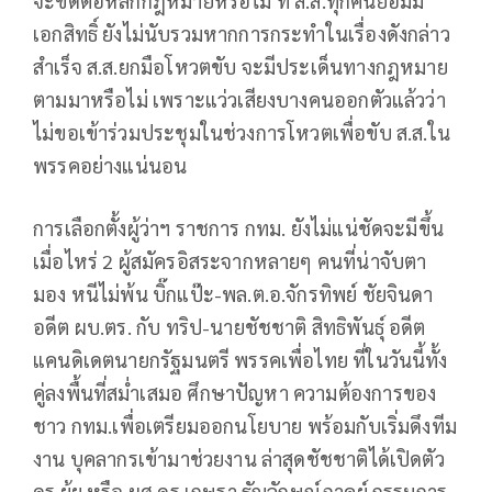
จะขัดต่อหลักกฎหมายหรือไม่ ที่ ส.ส.ทุกคนย่อมมี
เอกสิทธิ์ ยังไม่นับรวมหากการกระทำในเรื่องดังกล่าว
สำเร็จ ส.ส.ยกมือโหวตขับ จะมีประเด็นทางกฎหมาย
ตามมาหรือไม่ เพราะแว่วเสียงบางคนออกตัวแล้วว่า
ไม่ขอเข้าร่วมประชุมในช่วงการโหวตเพื่อขับ ส.ส.ใน
พรรคอย่างแน่นอน
การเลือกตั้งผู้ว่าฯ ราชการ กทม. ยังไม่แน่ชัดจะมีขึ้น
เมื่อไหร่ 2 ผู้สมัครอิสระจากหลายๆ คนที่น่าจับตา
มอง หนีไม่พ้น บิ๊กแป๊ะ-พล.ต.อ.จักรทิพย์ ชัยจินดา
อดีต ผบ.ตร. กับ ทริป-นายชัชชาติ สิทธิพันธุ์ อดีต
แคนดิเดตนายกรัฐมนตรี พรรคเพื่อไทย ที่ในวันนี้ทั้ง
คู่ลงพื้นที่สม่ำเสมอ ศึกษาปัญหา ความต้องการของ
ชาว กทม.เพื่อเตรียมออกนโยบาย พร้อมกับเริ่มดึงทีม
งาน บุคลากรเข้ามาช่วยงาน ล่าสุดชัชชาติได้เปิดตัว
ดร.ยุ้ย หรือ ผศ.ดร.เกษรา ธัญลักษณ์ภาคย์ กรรมการ