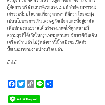
ผู้จัดการ บริษัทเสนาดีเวลลอปเมนท์ จำกัด (มหาชน)
เข้าร่วมทีมนโยบายเพื่อกรุงเทพฯ ที่ดีกว่า โดยจะมุ่ง
เน้นนโยบายการเงิน เศรษฐกิจเมือง และที่อยู่อาศัย
เพิ่มทักษะและรายได้ สร้างอนาคตให้ลูกหลานมี
ความสุขที่ได้เกิดในกรุงเทพมหานคร ชัชชาติเริ่มเดิน
เครื่องบ้างแล้ว ไม่รู้หลังจากนี้บิ๊กแป๊ะจะเปิดตัว
บิ๊กเนมมาช่วยงานบ้างหรือเปล่า.
ม้าไม้
F
T
C
Li
S
ac
wi
o
n
h
e
tt
p
e
ar