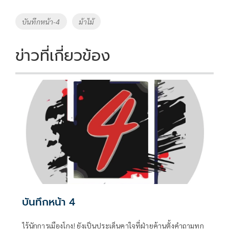
b
er
y
e
o
Li
Tags
บันทึกหน้า-4
ม้าไม้
o
n
k
k
ข่าวที่เกี่ยวข้อง
บันทึกหน้า 4
ไร้นักการเมืองโกง! ยังเป็นประเด็นคาใจที่ฝ่ายค้านตั้งคำถามทุก