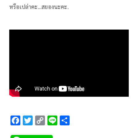
หรือเปล่าคะ...สยองนะคะ.
F
T
C
Li
S
ac
wi
o
n
h