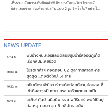
เห็นว่า...กลับมารบกันอีกแล้ว!!! อิหร่านกับอเมริกา โดยจะมี
อิสราเอลเข้ามาร่วมด้วย-ช่วยกัน แบบ 2 รุม 1 หรือไม่? อย่างไร?
คงต้องคอยติดตามไปเป็นระยะๆ
NEWS UPDATE
พบร่างหนุ่มไอร์แลนด์ลอยขุมน้ำรีสอร์ตภูเก็ต
17:14 น.
เร่งคลี่ปมเสียชีวิต
โปรดเกล้าฯ ถอดถอน 62 ตุลาการศาลทหาร
16:53 น.
สูงสุด แต่งตั้งใหม่ 51 ราย
อธิบดีกรมพินิจฯ ห่วงเด็กก่อคดีอายุน้อยลง ชี้
16:22 น.
เข้าถึงอาวุธปืนง่าย ครอบครัวแตกแยกเป็น
ชนวนสำคัญ
ตะลึง! ค้นบ้านมือยิง รร.เทพศิรินทร์ พบใช้ปืนปู่
16:19 น.
ก่อเหตุ-คอมฯ ซุก 5 คลิปกราดยิง