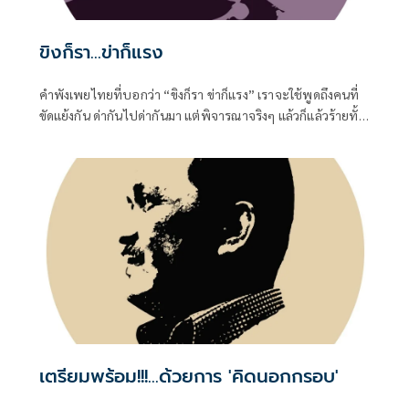
ขิงก็รา...ข่าก็แรง
คำพังเพยไทยที่บอกว่า “ขิงก็รา ข่าก็แรง” เราจะใช้พูดถึงคนที่
ขัดแย้งกัน ด่ากันไปด่ากันมา แต่พิจารณาจริงๆ แล้วก็แล้วร้ายทั้ง
คู่ ขิงที่ขึ้นราก็ใช้ไม่ได้ ข่าที่กลิ่นแรงเกินไปก็ใช้ไม่ดี รัฐบาลก็ทำ
หลายอย่างที่ไม่ดี
เตรียมพร้อม!!!...ด้วยการ 'คิดนอกกรอบ'