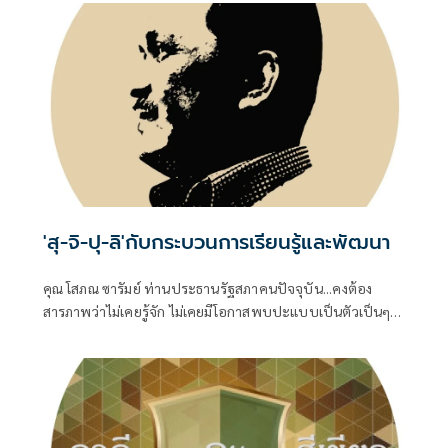
มา
'สุ-จิ-ปุ-ลิ'กับกระบวนการเรียนรู้และพัฒนา
คุณ โสภณ ซารัมย์ ท่านประธานรัฐสภาคนปัจจุบัน...คงต้อง
สารภาพว่าไม่เคยรู้จัก ไม่เคยมีโอกาสพบปะแบบเป็นตัวเป็นๆ
แม้ว่าท่านคงต้องคลุกคลีกับชีวิตทางการเมืองจนบารมีแก่กล้า
พอที่จะดำรงตำแหน่ง