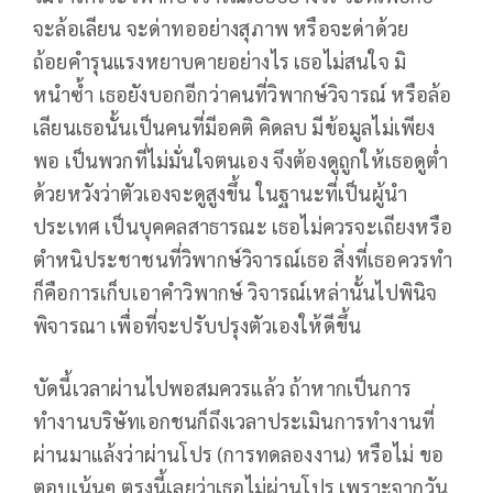
จะล้อเลียน จะด่าทออย่างสุภาพ หรือจะด่าด้วย
ถ้อยคำรุนแรงหยาบคายอย่างไร เธอไม่สนใจ มิ
หนำซ้ำ เธอยังบอกอีกว่าคนที่วิพากษ์วิจารณ์ หรือล้อ
เลียนเธอนั้นเป็นคนที่มีอคติ คิดลบ มีข้อมูลไม่เพียง
พอ เป็นพวกที่ไม่มั่นใจตนเอง จึงต้องดูถูกให้เธอดูต่ำ
ด้วยหวังว่าตัวเองจะดูสูงขึ้น ในฐานะที่เป็นผู้นำ
ประเทศ เป็นบุคคลสาธารณะ เธอไม่ควรจะเถียงหรือ
ตำหนิประชาชนที่วิพากษ์วิจารณ์เธอ สิ่งที่เธอควรทำ
ก็คือการเก็บเอาคำวิพากษ์ วิจารณ์เหล่านั้นไปพินิจ
พิจารณา เพื่อที่จะปรับปรุงตัวเองให้ดีขึ้น
บัดนี้เวลาผ่านไปพอสมควรแล้ว ถ้าหากเป็นการ
ทำงานบริษัทเอกชนก็ถึงเวลาประเมินการทำงานที่
ผ่านมาแล้งว่าผ่านโปร (การทดลองงาน) หรือไม่ ขอ
ตอบเน้นๆ ตรงนี้เลยว่าเธอไม่ผ่านโปร เพราะจากวัน