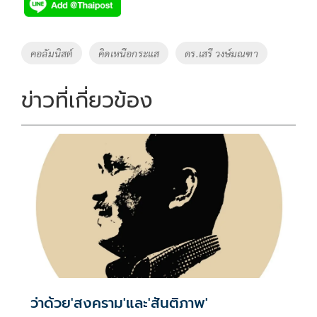
e
tt
p
e
ar
b
er
y
e
o
Li
Tags
คอลัมนิสต์
คิดเหนือกระแส
ดร.เสรี วงษ์มณฑา
o
n
k
k
ข่าวที่เกี่ยวข้อง
ว่าด้วย'สงคราม'และ'สันติภาพ'