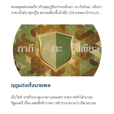
ตอนคุณพ่ออเมริกากับคุณปู่อิหร่านกลับมา รบ กันใหม่...เห็นว่า
ราคาน้ำมัน พุ่งปรู๊ด พรวดเดียวขึ้นไปถึง 100 ดอลลาร์กว่าๆ ต่อ
บาร์เรล ทั้ง Brent ทะเลเหนือ และ WTI เท็กซัสของอเมริกา
ฤดูแต่งตั้งนายพล
เว็บไซต์ ราชกิจจานุเบกษา เผยแพร่ ประกาศสำนักนายก
รัฐมนตรี เรื่อง แต่งตั้งข้าราชการตำรวจ ความว่า มีพระบรม
ราชโองการโปรดเกล้าโปรดกระหม่อมให้ พล.ต.อ.สำราญ นวล