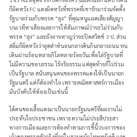
ก็ผิดหวัง FC แดงผิดหวังที่พรรคที่เขารักมาร่วมจัดตั้ง
รัฐบาลร่วมกับพรรค “ลุง” ที่คุณหนูแผดเสียงสัญญา
บนเวทีหาเสียงและการให้สัมภาษณ์ว่าจะไม่ร่วมกับ
พรรค “ลุง” และยังอาจหาญว่าจะปิดสวิตช์ 3 ป. ส่วน
สลิ่มก็ผิดหวังว่าอุตส่าห์นอนกลางดินกินกลางถนน ทน
เดินผ่านร้อนหลายกิโลหลายร้อยวันเพื่อไล่รัฐบาลที่
ไม่มีความชอบธรรม ไร้จริยธรรม แต่สุดท้ายก็ไปร่วม
เป็นรัฐบาล สนับสนุนคนของพรรคแดงให้เป็นนายก
รัฐมนตรี แต่ก็ต้องทำใจ เพราะคณิตศาสตร์การเมือง
มันบังคับให้ต้องเป็นเช่นนี้
ได้คนของเสื้อแดงมาเป็นนายกรัฐมนตรีที่ผลงานไม่
ประทับใจประชาชน เพราะความไม่ประสีประสา
ทางการเมืองและการต้องทำตามการชี้นิ้วบงการของ
เจ้าของพรรคตัวจริงที่อยู่ในฐานะนักโทษหนีคดี และ