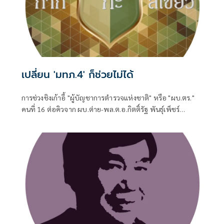
เปลี่ยน 'มทภ.4' ก็ช่วยไม่ได้
การช่วงชิงเก้าอี้ "ผู้บัญชาการตำรวจแห่งชาติ" หรือ "ผบ.ตร."
คนที่ 16 ต่อคิวจาก ผบ.ต่าย-พล.ต.อ.กิตติ์รัฐ พันธุ์เพ็ชร์
ผบ.ตร.ที่จะเกษียณอายุราชการวันที่ 30 ก.ย. 2569 แม้จะถูกจุด
ประเด็นให้มีคู่เทียบให้น่าตื่นเต้น