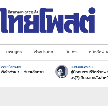
เศรษฐกิจ
ต่างประเทศ
บันเทิง
หนังสือพิม
คิดเหนือกระแส
แม่หมอสมัครเล่น
ตั้งใจด่าเขา...แต่เราเสียหาย
คู่มือทบทวนชีวิตช่วงพร
จร(7)เดินถอยหลังสำหร
ลัคนาราศีตอนที่2