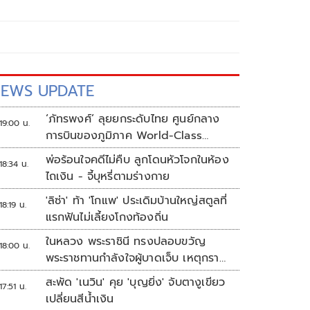
EWS UPDATE
‘ภัทรพงศ์’ ลุยยกระดับไทย ศูนย์กลาง
19:00 น.
การบินของภูมิภาค World-Class
Aviation Hub | ห้องข่าวไทยโพสต์สุด
พ่อร้อนใจคดีไม่คืบ ลูกโดนหัวโจกในห้อง
18:34 น.
สัปดาห์
ไถเงิน - จี้บุหรี่ตามร่างกาย
'ลิซ่า' ท้า 'โกแพ' ประเดิมบ้านใหญ่สตูลที่
18:19 น.
แรกฟันไม่เลี้ยงโกงท้องถิ่น
ในหลวง พระราชินี ทรงปลอบขวัญ
18:00 น.
พระราชทานกำลังใจผู้บาดเจ็บ เหตุกราด
ยิง รร.เทพศิรินทร์นนทบุรี
สะพัด 'เนวิน' คุย 'บุญยิ่ง' จับตางูเขียว
17:51 น.
เปลี่ยนสีน้ำเงิน