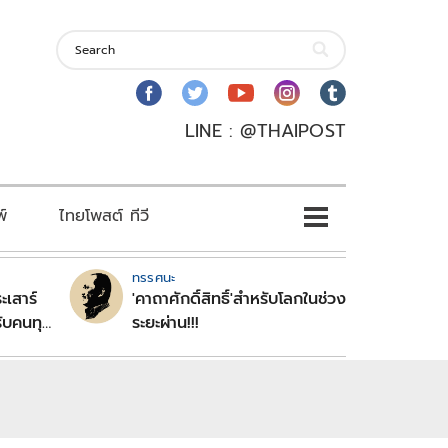
LINE : @THAIPOST
พ์
ไทยโพสต์ ทีวี
ทรรศนะ
ะเสาร์
'คาถาศักดิ์สิทธิ์'สำหรับโลกในช่วง
ับคนทุก
ระยะผ่าน!!!