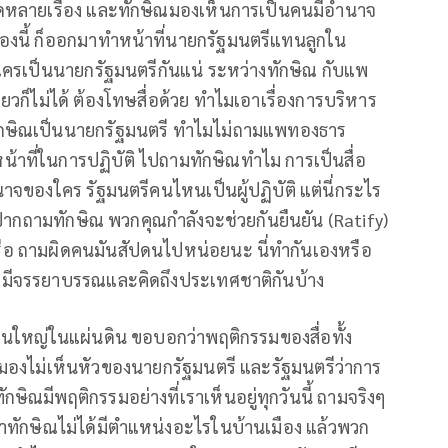
ลาดหลายเรื่อง และทักษิณมองเห็นการเป็นคนมีอำนาจ
งนี้ ก็ออกมาทำหน้าที่นายกรัฐมนตรีแทนลูกใน
ครเป็นนายกรัฐมนตรีกันแน่ ระหว่างทักษิณ กับแพ
ยวก็ไม่ได้ ต้องโทษสื่อด้วย ทำไมเอาเรื่องการบริหาร
ทักษิณเป็นนายกรัฐมนตรี ทำไมไม่ถามแพทองธาร
น้าที่ในการปฏิบัติ ไปถามทักษิณทำไม การเป็นสื่อ
ำนาจของใคร รัฐมนตรีคนไหนเป็นผู้ปฏิบัติ แต่นี่กระไร
่อปากถามทักษิณ พวกคุณกำลังจะช่วยกันยืนยัน (Ratify)
ือ ถามผิดคนมันสัปดนไปหน่อยนะ นี่ทำกันเองหรือ
ะมีจรรยาบรรณและคิดถึงประเทศชาติกันบ้าง
็นใหญ่ในแผ่นดิน ขอบอกว่าพฤติกรรมของสื่อทั้ง
 มองไม่เห็นหัวของนายกรัฐมนตรี และรัฐมนตรีว่าการ
กษิณมีพฤติกรรมอย่างที่เราเห็นอยู่ทุกวันนี้ ถามจริงๆ
ว่าทักษิณไม่ได้มีตำแหน่งอะไรในบ้านเมือง แล้วพวก