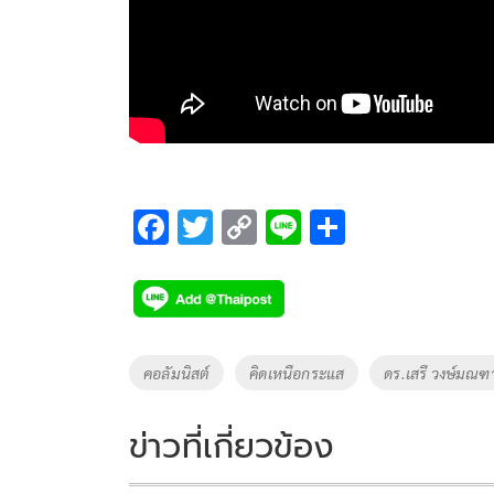
F
T
C
Li
S
ac
wi
o
n
h
e
tt
p
e
ar
b
er
y
e
o
Li
Tags
คอลัมนิสต์
คิดเหนือกระแส
ดร.เสรี วงษ์มณฑ
o
n
k
k
ข่าวที่เกี่ยวข้อง