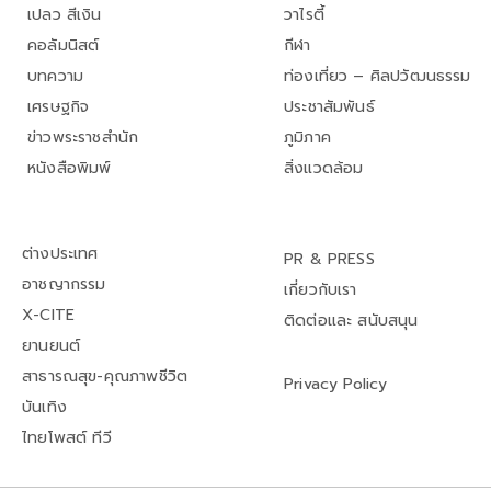
เปลว สีเงิน
วาไรตี้
คอลัมนิสต์
กีฬา
บทความ
ท่องเที่ยว – ศิลปวัฒนธรรม
เศรษฐกิจ
ประชาสัมพันธ์
ข่าวพระราชสำนัก
ภูมิภาค
หนังสือพิมพ์
สิ่งแวดล้อม
ต่างประเทศ
PR & PRESS
อาชญากรรม
เกี่ยวกับเรา
X-CITE
ติดต่อและ สนับสนุน
ยานยนต์
สาธารณสุข-คุณภาพชีวิต
Privacy Policy
บันเทิง
ไทยโพสต์ ทีวี