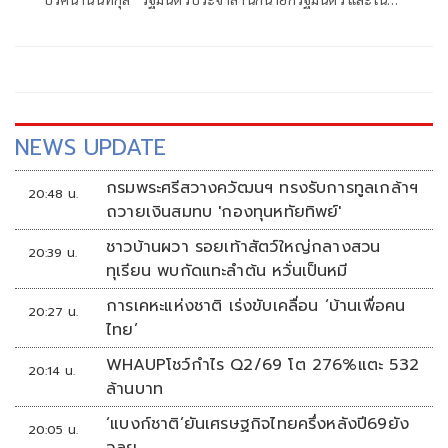
ฐานะ สส.อ่างทอง ค่ายภูมิใจไทย ที่ได้เดินทางไปร่วมงานครบ
รอบวันคล้ายวันเกิด 77 ปี ของนายประภัตร โพธสุธน
สส.สุพรรณบุรี จากค่ายเดียวกันที่จังหวัดสุพรรณบุรี เมื่อวันที่ 1
สิงหาคมที่ผ่านมา
NEWS UPDATE
กรมพระศรีสวางควัฒนฯ ทรงรับการทูลเกล้าฯ
20:48 น.
ถวายเงินสมทบ 'กองทุนหทัยทิพย์'
ชาวบ้านผวา รอยเท้าสัตว์ใหญ่กลางสวน
20:39 น.
ทุเรียน พบกัดแทะลำต้น หวั่นเป็นหมี
การเคหะแห่งชาติ เร่งขับเคลื่อน ‘บ้านเพื่อคน
20:27 น.
ไทย’
WHAUPโชว์กำไร Q2/69 โต 276%แตะ 532
20:14 น.
ล้านบาท
‘แบงก์ชาติ’ยันเศรษฐกิจไทยครึ่งหลังปี69ยัง
20:05 น.
ฉลุย