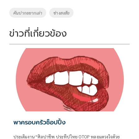
b
er
y
e
o
Li
Tags
คันปากอยากเล่า
ช่างสงสัย
o
n
k
k
ข่าวที่เกี่ยวข้อง
พาครอบครัวช็อปปิ้ง
ประเดิมงาน “ศิลปาชีพ ประทีปไทย OTOP หลอมดวงใจด้วย