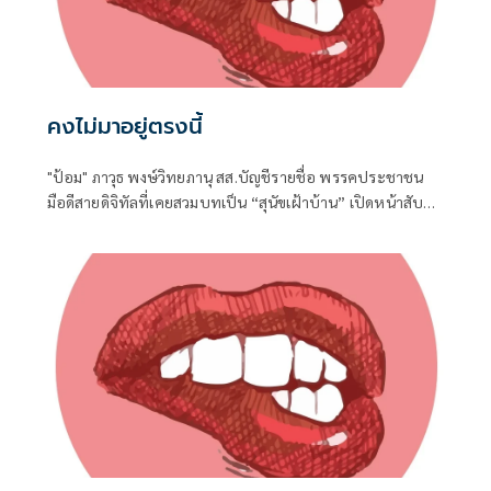
คงไม่มาอยู่ตรงนี้
"ป้อม" ภาวุธ พงษ์วิทยภานุ สส.บัญชีรายชื่อ พรรคประชาชน
มือดีสายดิจิทัลที่เคยสวมบทเป็น “สุนัขเฝ้าบ้าน” เปิดหน้าสับ
เละโครงการ TH-AI Passport วงเงิน 1,621 ล้านบาท ของ
กระทรวงดิจิทัลเพื่อเศรษฐกิจและสังคม (ดีอี)