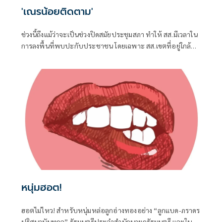
'เณรน้อยติดตาม'
ช่วงนี้ถึงแม้ว่าจะเป็นช่วงปิดสมัยประชุมสภา ทำให้ สส.มีเวลาใน
การลงพื้นที่พบปะกับประชาชน โดยเฉพาะ สส.เขตที่อยู่ใกล้ชิด
กับชาวบ้าน จึงต้องอาศัยช่วงจังหวะเวลานี้ในการลงพื้นที่แก้
ปัญหาในเขต
หนุ่มฮอต!
ฮอตไม่ไหว! สำหรับหนุ่มหล่อลูกอ่างทองอย่าง “ลูกแบด-ภราดร
ปริศนานันทกุล” รัฐมนตรีประจำสำนักนายกรัฐมนตรี และใน