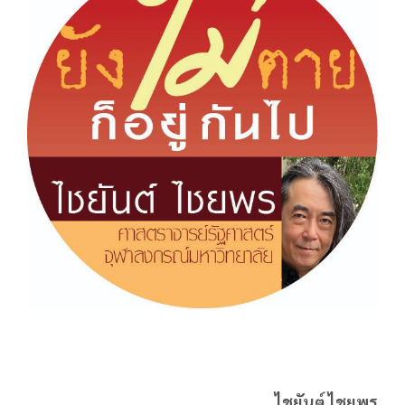
ไชยันต์ ไชยพร