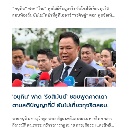
“อนุทิน” ฟาด “โรม” พูดไม่มีข้อมูลจริง จับโยงให้เอี่ยวทุจริต
สอบท้องถิ่น ยันไม่มีหน้าที่ดูทีโออาร์ “วรศิษฎ์” ตอก พูดข้อเท็จ
จริงไม่ครบ
'อนุทิน' ฟาด 'รังสิมันต์' ชอบพูดคาดเดา
ตามสติปัญญาที่มี ยันไม่เกี่ยวทุจริตสอบ
ท้องถิ่น
นายอนุทิน ชาญวีรกูล นายกรัฐมนตรีและรมว.มหาดไทย กล่าว
ถึงกรณีที่คณะกรรมาธิการการกฎหมาย การยุติธรรม และสิทธิ