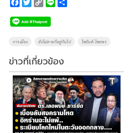
F
T
C
Li
S
ac
wi
o
n
h
e
tt
p
e
ar
b
er
y
e
o
Li
Tags
การเมือง
ยังไม่ตายก็อยู่กันไป
ไชยันต์-ไชยพร
o
n
k
k
ข่าวที่เกี่ยวข้อง