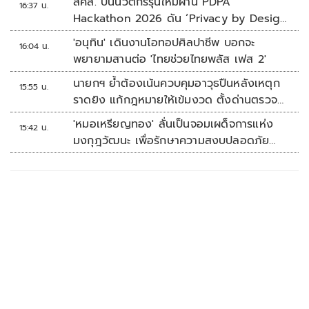
สคส. ปั้นนวัตกรรุ่นใหม่ผ่าน PDPA
16:37 น.
Hackathon 2026 ดัน ‘Privacy by Design
for all’ สู่โซลูชันคุ้มครองข้อมูลส่วนบุคคลที่
'อนุทิน' เดินงานโอทอปศิลปาชีพ บอกจะ
16:04 น.
ใช้ได้จริง
พยายามสานต่อ 'ไทยช่วยไทยพลัส เฟส 2'
นายกฯ ย้ำต้องเน้นควบคุมอาวุธปืนหลังเหตุก
15:55 น.
ราดยิง แก้กฎหมายให้เข้มงวด ตั้งด่านตรวจ
เพิ่ม
'หมอเหรียญทอง' ลั่นเป็นจอมเผด็จการแห่ง
15:42 น.
มงกุฎวัฒนะ เพื่อรักษาความสงบปลอดภัย
ภายในรพ.