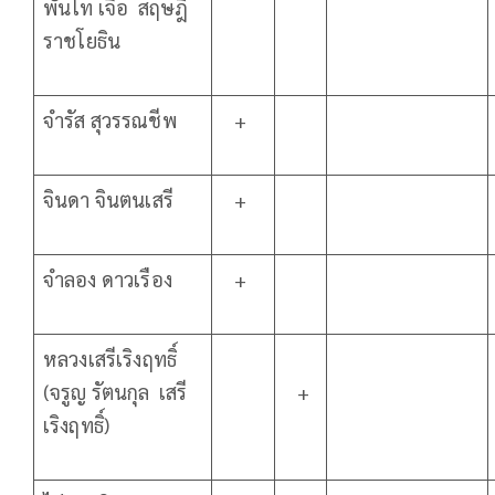
พันโท เจือ สฤษฎิ์
ราชโยธิน
จำรัส สุวรรณชีพ
+
จินดา จินตนเสรี
+
จำลอง ดาวเรือง
+
หลวงเสรีเริงฤทธิ์
(จรูญ รัตนกุล เสรี
+
เริงฤทธิ์)