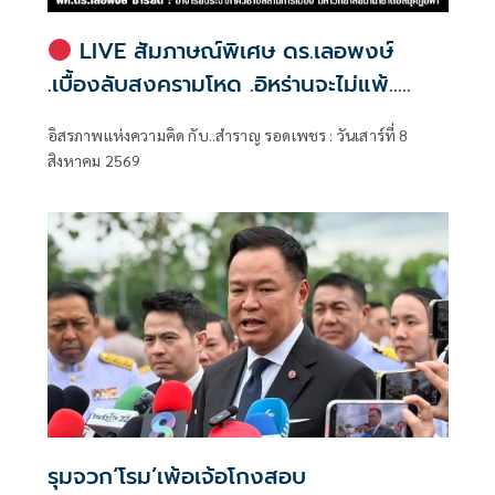
LIVE สัมภาษณ์พิเศษ ดร.เลอพงษ์
.เบื้องลับสงครามโหด .อิหร่านจะไม่แพ้..
.ระเบียบโลกใหม่ในตะวันออกกลาง…. |
อิสรภาพแห่งความคิด กับ..สำราญ รอดเพชร : วันเสาร์ที่ 8
อิสรภาพแห่งความคิด กับ..สำราญ รอด
สิงหาคม 2569
เพชร
รุมจวก‘โรม’เพ้อเจ้อโกงสอบ