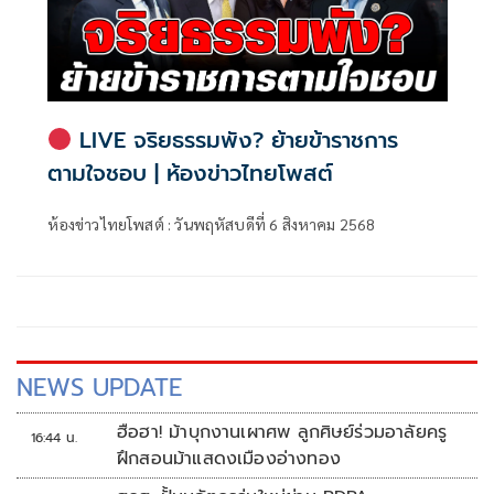
LIVE จริยธรรมพัง? ย้ายข้าราชการ
ตามใจชอบ | ห้องข่าวไทยโพสต์
ห้องข่าวไทยโพสต์ : วันพฤหัสบดีที่ 6 สิงหาคม 2568
NEWS UPDATE
ฮือฮา! ม้าบุกงานเผาศพ ลูกศิษย์ร่วมอาลัยครู
16:44 น.
ฝึกสอนม้าแสดงเมืองอ่างทอง