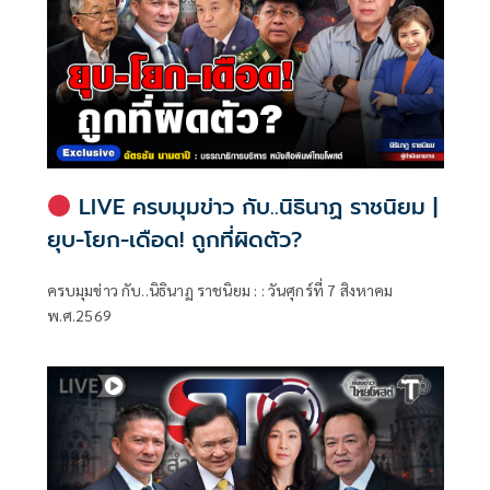
LIVE ครบมุมข่าว กับ..นิธินาฏ ราชนิยม |
ยุบ-โยก-เดือด! ถูกที่ผิดตัว?
ครบมุมข่าว กับ..นิธินาฏ ราชนิยม : : วันศุกร์ที่ 7 สิงหาคม
พ.ศ.2569