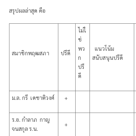
สรุปผลล่าสุด คือ
ไม่ใ
ช่
พว
แนวโน้ม
สมาชิกพฤฒสภา
ปรีดี
ก
สนับสนุนปรีดี
ปรี
ดี
ม.ล. กรี เดชาติวงศ์
+
ร.อ. กำลาภ กาญ
+
จนสกุล ร.น.