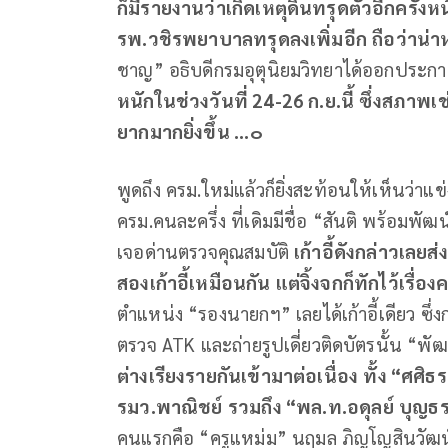
ก็มีรายงานว่าเกิดเหตุดินทรุดตัวอีกครั้
รพ
.
วชิรพยาบาลทรุดลงเพิ่มอีก
ถือว่าน่าห
ชาญ” อธิบดีกรมอุตุนิยมวิทยาได้ออกประกา
หนักในช่วงวันที่
24-26
ก
.
ย
.
นี้
ซึ่งสภาพเ
ยากมากยิ่งขึ้น
...
๐
พูดถึง ครม.ใหม่แล้วก็ยิ่งสะท้อนให้เห็นว่า
ครม.คนละครึ่ง ที่เดิมมีชื่อ “สันติ พร้อม
เจอด่านตรวจคุณสมบัติ
เก้าอี้ดังกล่าวเลยส
สองเก้าอี้เหมือนกัน
แต่จิ้งจกก็ทักไว้เรื
ตำแหน่ง “รองนายกฯ” เลยได้เก้าอี้เดียว ซึ่ง
ตรวจ ATK และถ่ายรูปเดี่ยวติดบัตรนั้น “
ต่างเรียงรายกันเข้ามาต่อเนื่อง
ทั้ง
“
ศศิธร
รมว
.
พาณิชย์
รวมถึง
“
พล
.
ท
.
อดุลย์
บุญธร
คนแรกคือ “ครูแหม่ม” นฤมล ภิญโญสินวัฒน์ 