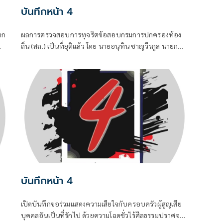
บันทึกหน้า 4
าก
ผลการตรวจสอบการทุจริตข้อสอบกรมการปกครองท้อง
ถิ่น (สถ.) เป็นที่ยุติแล้ว โดย นายอนุทิน ชาญวีรกูล นายก
ต
รัฐมนตรีและ รมว.มหาดไทย บอกว่า ในส่วนของรัฐบาล
ย
ดำเนินการทุกอย่างที่ควรทำหมดแล้ว จบแล้ว
บันทึกหน้า 4
เปิดบันทึกขอร่วมแสดงความเสียใจกับครอบครัวผู้สูญเสีย
บุคคลอันเป็นที่รักไป ด้วยความโฉดชั่วไร้ศีลธรรมปราศจาก