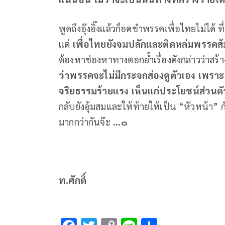
พูดถึงอุ๊งอิ๊งแล้วก็อดขำพรรคเพื่อไทยไม่ได้ 
แต่
เพื่อไทยยังจมปลักและติดหล่มพรรคส้มเ
ต้องหาช่องหาทางตอกย้ำเรื่องดังกล่าวว่าสร
ว่าพรรคจะไม่มีกระจกส่องดูตัวเอง
เพราะ
จริยธรรมร้ายแรง
เห็นแก่ประโยชน์ส่วน
กลับยังอุ้มสมและให้ท้ายให้เป็น “หัวหน้า” กั
มากกว่ากันจ๊ะ
...
๐
ท
.
ศักดิ์