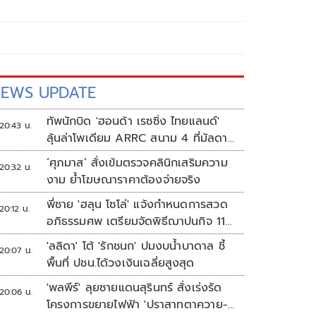
EWS UPDATE
ทัพนักบิด 'ฮอนด้า เรซซิ่ง ไทยแลนด์'
20:43 น.
ลุ้นล่าโพเดียม ARRC สนาม 4 ที่มัลดาลิ
กา
‘ศุภมาส’ สั่งเข้มตรวจคลินิกเสริมความ
20:32 น.
งาม ย้ำโฆษณาราคาต้องจ่ายจริง
พี่ชาย 'ฮลุน โซโล่' แจ้งกำหนดการสวด
20:12 น.
อภิธรรมศพ เตรียมจัดพิธีฌาปนกิจ 11
ส.ค.
'ลลิดา' โต้ 'รักชนก' ปมงบน้ำบาดาล ชี้
20:07 น.
พื้นที่ ปชน.ได้วงเงินเฉลี่ยสูงสุด
'พลพีร์' ลุยชายแดนสุรินทร์ สั่งเร่งรัด
20:06 น.
โครงการขยายไฟฟ้า 'ปราสาทตาควาย-