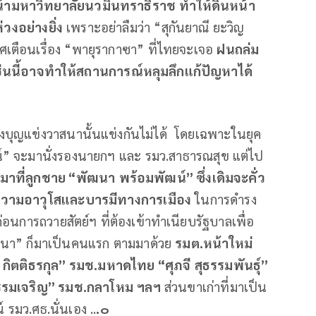
งหน้ามหาวิทยาลัยนวมินทราธิราช
ทำให้ดินหน้า
่วงอย่างยิ่ง
เพราะอย่าลืมว่า “สุกันยาณี ยะวิญ
ศเตือนเรื่อง “พายุรากาซา” ที่ไทยจะเจอ
ฝนถล่ม
ช่นนี้อาจทำให้สถานการณ์หลุมลึกแก้ปัญหาได้
แข่งบุญแข่งวาสนานั้นแข่งกันไม่ได้ โดยเฉพาะในยุค
พัฒน์” จะมานั่งรองนายกฯ และ รมว.สาธารณสุข แต่ไป
่งมาที่ลูกชาย
“
พัฒนา
พร้อมพัฒน์
”
ซึ่งเดิมจะคั่ว
่องความอาวุโสและบารมีทางการเมือง
ในการดำรง
ก่อนการถวายสัตย์ฯ ที่ต้องเข้าทำเนียบรัฐบาลเพื่อ
พัฒนา” ก็มาเป็นคนแรก ตามมาด้วย
รมต
.
หน้าใหม่
กิตติธรกุล
”
รมช
.
มหาดไทย
“
ศุภจี
สุธรรมพันธุ์
”
รมเจริญ
”
รมช
.
กลาโหม
ฯลฯ
ส่วนขาเก่าที่มาเป็น
รมว.ศธ.นั่นเอง ..
.
๐