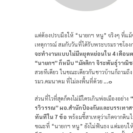
แต่ต้องปรบมือให้ “นายกฯ หนู” จริงๆ ที่แม้จะม
เหตุการณ์ สมกับวันที่ได้รับพระบรมราชโอ
จะทำงานแบบไม่มีหยุดหย่อนใน
4
เดือน
“
นายกฯ
”
ก็หนีบ
“
มัลลิกา
จิระพันธุ์วาณิช
สวยทีเดียว ในขณะเดียวกันชาวบ้านก็ถามถึ
รมว.คมนาคม ที่ไม่ลงพื้นที่ด้วย
...
๐
ส่วนที่ไวที่สุดก็คงไม่มีใครเกินพ่อเมืองอย่าง
รวิวรรณ
”
ผอ
.
สำนักป้องกันและบรรเทา
ทันทีใน
7
ข้อ
พร้อมชี้สาเหตุว่าเกิดจากดินไ
ขณะที่ “นายกฯ หนู” ยังไม่ฟันธง แต่มอบให้