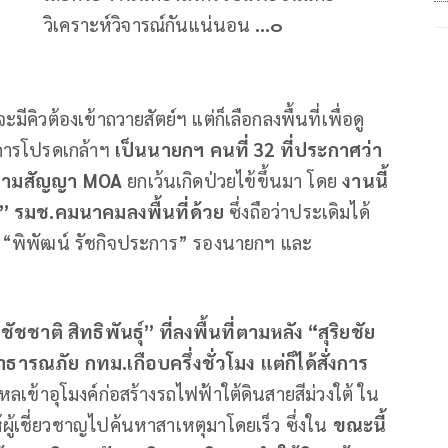
วิเคราะห์วิจารณ์กันแน่นอน
...
๐
ีคิวต้องเข้าถวายสัตย์ฯ แต่ก็เลือกลงพื้นที่เพื่อดู
งการโปรดเกล้าฯ
เป็นนายกฯ
คนที่
32
ที่ประกาศว่า
ตามสัญญา
MOA
ยกเว้นเกิดป่วยไข้ขึ้นมา โดย
งานนี้
”
รมช
.
คมนาคมลงพื้นที่ด้วย
ซึ่งถือว่าประเดิมได้
ง “พิพัฒน์ รัชกิจประการ” รองนายกฯ และ
“
ชัชชาติ
สิทธิพันธุ์
”
ที่ลงพื้นที่ตามหลัง
“
สุริยชัย
สาธารณภัย
กทม
.
เกือบครึ่งชั่วโมง
แต่ก็ได้สั่งการ
หลเข้าอุโมงค์ก่อสร้างรถไฟฟ้าใต้ดินสายสีม่วงใต้ ใน
ผู้เชี่ยวชาญไปค้นหาสาเหตุมาโดยเร็ว ซึ่งใน
ขณะนี้