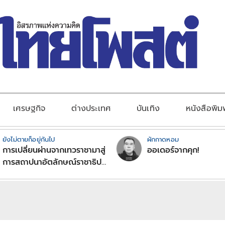
เศรษฐกิจ
ต่างประเทศ
บันเทิง
หนังสือพิม
ยังไม่ตายก็อยู่กันไป
ผักกาดหอม
การเปลี่ยนผ่านจากเทวราชามาสู่
ออเดอร์จากคุก!
การสถาปนาอัตลักษณ์ราชาธิป
ไตยแบบพุทธศาสนาในพระไตร
ปิฏก : สามัญผลสูตรในฐานะ
ทฤษฎีขีดจำกัดของอำนาจรัฐ
เหนือแรงงานและทรัพย์สิน