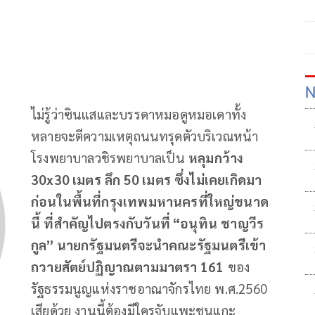
N
ไม่รู้ว่าซินแสและบรรดาหมอดูหมอเดาทั้ง
หลายจะตีความเหตุถนนทรุดตัวบริเวณหน้า
โรงพยาบาลวชิรพยาบาลเป็น
หลุมกว้าง
30
x30
เมตร
ลึก
50
เมตร
ซึ่งไม่เคยเกิดมา
ก่อนในพื้นที่กรุงเทพมหานครที่ใหญ่ขนาด
นี้
ที่สำคัญไปตรงกับวันที่
“
อนุทิน
ชาญวีร
กูล
”
นายกรัฐมนตรีจะนำคณะรัฐมนตรีเข้า
ถวายสัตย์ปฏิญาณตามมาตรา
161
ของ
รัฐธรรมนูญแห่งราชอาณาจักรไทย พ.ศ.2560
เสียด้วย งานนี้ต้องมีใครจับแพะชนแกะ