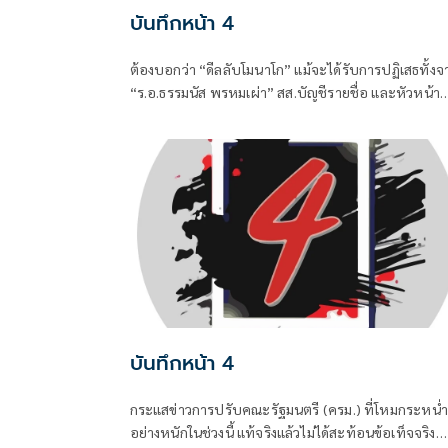
บันทึกหน้า 4
ต้องบอกว่า “ดีลลับโมนาโก” แม้จะได้รับการปฏิเสธทั้งจ
“ร.อ.ธรรมนัส พรหมเผ่า” สส.บัญชีรายชื่อ และหัวหน้า
พรรคกล้าธรรม (กธ.) รวมถึง “แพทองธาร ชินวัตร” อดี
นายกรัฐมนตรี ที่ปัจจุบันรั้งเก้าอี้ที่ปรึกษาพรรคเพื่อไท
ไปแล้ว แต่เมื่อมีควันย่อมมีไฟอย่างไรอย่างนั้น จึงทำให้
“อนุทิน ชาญวีรกูล” นายกรัฐมนตรีและรัฐมนตรีว่าการ
กระทรวงมหาดไทยถึงกับประกาศกลางวงประชุมคณะ
รัฐมนตรีในวันพุธที่ 5 สิงหาคม
บันทึกหน้า 4
กระแสข่าวการปรับคณะรัฐมนตรี (ครม.) ที่โหมกระหน่ำ
อย่างหนักในช่วงนี้ แท้จริงแล้วไม่ได้สะท้อนข้อเท็จจริง