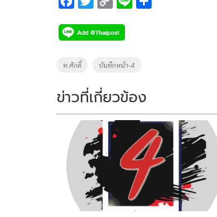
F
T
C
Li
S
ac
wi
o
n
h
e
tt
p
e
ar
b
er
y
e
o
Li
Tags
ท.ศักดิ์
บันทึกหน้า-4
o
n
k
k
ข่าวที่เกี่ยวข้อง