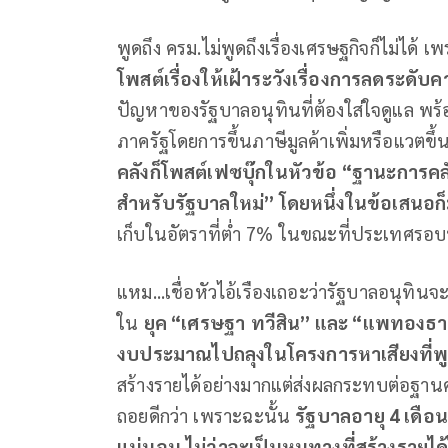
พูดถึง ครม.ไม่พูดถึงเรื่องเศรษฐกิจก็ไม่ได้ เ
โพสต์เรื่องให้เฝ้าระวังเรื่องการลดระดั
ปัญหาของรัฐบาลอนุทินที่ต้องใส่ใจดูแล พร
ภาครัฐโดยการขึ้นภาษีมูลค้าเพิ่มหรือแวตขึ
คลังก็โพสต์เฟซบุ๊กในหัวข้อ
“
ฐานะการคล
สำหรับรัฐบาลใหม่
”
โดยหนึ่งในข้อเสนอก็
เก็บในอัตราที่ต่ำ 7% ในขณะที่ประเทศรอบบ้า
แหม...เชื่อหัวไอ้เรืองเถอะว่ารัฐบาลอนุทิ
ใน
ยุค
“
เศรษฐา
ทวีสิน
”
และ
“
แพทองธา
งบประมาณไปถลุงในโครงการหาเสียงที่พูดไ
สร้างรายได้อย่างมากแต่ส่งผลกระทบต่อฐาน
ถอยดีกว่า เพราะฉะนั้น
รัฐบาลอายุ
4
เดือ
แน่นอน
ไม่ว่าจะเป็นหนทางที่สร้างรายได้ไ