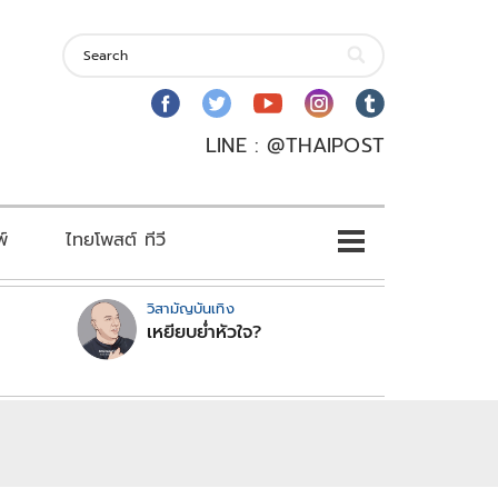
LINE : @THAIPOST
พ์
ไทยโพสต์ ทีวี
วิสามัญบันเทิง
เหยียบย่ำหัวใจ?