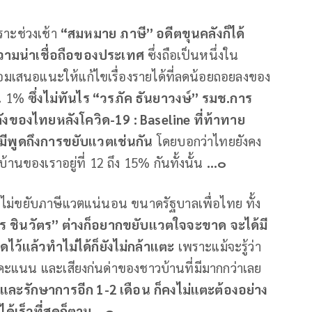
พราะช่วงเช้า
“
สมหมาย
ภาษี
”
อดีตขุนคลังก็ได้
บความน่าเชื่อถือของประเทศ
ซึ่งถือเป็นหนึ่งใน
้อมเสนอแนะให้แก้ไขเรื่องรายได้ที่ลดน้อยถอยลงของ
้น 1%
ซึ่งไม่ทันไร
“
วรภัค
ธันยาวงษ์
”
รมช
.
การ
ังของไทยหลังโควิด
-19 :
Baseline
ที่ท้าทาย
มีพูดถึงการขยับแวตเช่นกัน
โดยบอกว่าไทยยังคง
นของเราอยู่ที่ 12 ถึง 15% กันทั้งนั้น
...
๐
นจะไม่ขยับภาษีแวตแน่นอน ขนาดรัฐบาลเพื่อไทย ทั้ง
ร
ชินวัตร
”
ต่างก็อยากขยับแวตใจจะขาด
จะได้มี
ว้แล้วทำไม่ได้ก็ยังไม่กล้าแตะ
เพราะแม้จะรู้ว่า
คะแนน และเสียงก่นด่าของชาวบ้านที่มีมากกว่าเลย
นและรักษาการอีก
1-2
เดือน
ก็คงไม่แตะต้องอย่าง
ด้เร็วที่สุดก็ตาม
...
๐