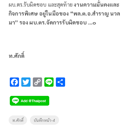
ผบ.ตร.รับผิดชอบ และสุดท้าย
งานความมั่นคงและ
กิจการพิเศษ อยู่ในมือของ “พล.ต.อ.สำราญ นวล
มา” รอง ผบ.ตร.จัดการรับผิดชอบ ...๐
ท.ศักดิ์
F
T
C
Li
S
ac
wi
o
n
h
e
tt
p
e
ar
b
er
y
e
o
Li
Tags
ท.ศักดิ์
บันทึกหน้า-4
o
n