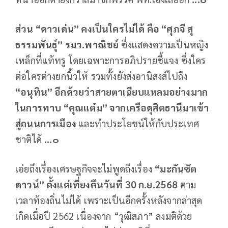
ส่วน “ดาวเด่น” คงเป็นใครไม่ได้ คือ “ศุภจี สุ
ธรรมพันธุ์” รมว.พาณิชย์
ซึ่งแสดงความเป็นหญิง
เหล็กที่แท้ทรู โดยเฉพาะการอภิปรายชี้แจง ซึ่งใคร
ต่อใครต่างยกนิ้วให้ รวมทั้งยังส่งอานิสงส์ไปถึง
“อนุทิน” อีกด้วยว่าสายตาเฉียบแหลมอย่างมาก
ในการทาบ “คุณแต๋ม” จากเครือดุสิตธานีมาเข้า
สู่ถนนการเมือง
และทำประโยชน์ให้กับประเทศ
ชาติได้
...๐
เอ่ยถึงเรื่องเศรษฐกิจจะไม่พูดถึงเรื่อง
“มะกันซัต
ดาวน์” ตั้งแต่เที่ยงคืนวันที่ 30 ก.ย.2568
ตาม
เวลาท้องถิ่นไม่ได้ เพราะเป็นอีกครั้งหลังจากล่าสุด
เกิดเมื่อปี 2562 เนื่องจาก “วุฒิสภา” ลงมติด้วย