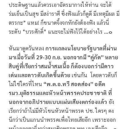
ประดิษฐานแล้วควรเอาฉัตรมากางให้ท่าน จะได้
ร่มเย็นเป็นสุข มีสง่าราศี ซึ่งฟังแล้วก็ดูดี มีเหตุมีผล มี
ตรรกะ” แหม! ก็ขนาดจิ้งจกทักยังต้องฟัง แล้วนี่
ระดับ “บวรศักดิ์” แนะจะไม่ฟังไว้ได้อย่างไร
...๐
หันมาดูควันหลง
การแถลงนโยบายรัฐบาลที่ผ่าน
มาเมื่อวันที่ 29-30 ก.ย. นอกจากมี “คู่กัด” หลาย
สิบคู่ที่เรียกว่าสมน้ำสมเนื้อ ก็ต้องบอกว่ามีดาว
เด่นและดาวดับเกิดขึ้นด้วย
เช่นกัน โดยดาวดับก็
ไม่ใช่ใครที่ไหน
“พ.ต.อ.ทวี สอดส่อง” อดีต
รมว.ยุติธรรมและหัวหน้าพรรคประชาชาติ ที่
นอกจากอภิปรายแบบแผ่นเสียงตกร่องแล้ว
ยัง
เรียกว่าถ้าไม่มีหัวโขนหัวหน้าพรรค ปช. ใครๆ คง
นึกว่าเป็นแกนนำพรรคเพื่อไทยเสียอีก เพราะออก
หน้าออกตายิ่งกว่าสมาชิกพรรค พท.เองเสียอีก
...๐