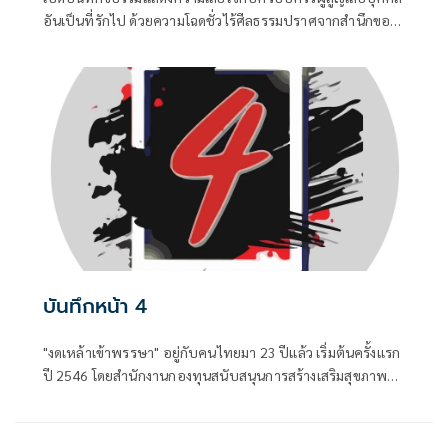
อันเป็นที่รักไป ด้วยความโฉดชั่วไร้ศีลธรรมปราศจากสำนึกของ
“ฆาตกร” ซึ่งเป็นอดีตนักโทษซ้ำซาก ...0
บันทึกหน้า 4
"งดเหล้าเข้าพรรษา" อยู่กับคนไทยมา 23 ปีแล้ว เริ่มต้นครั้งแรก
ปี 2546 โดยสำนักงานกองทุนสนับสนุนการสร้างเสริมสุขภาพ
(สสส.) และเครือข่ายองค์กรงดเหล้า ก่อนที่คณะรัฐมนตรีจะมีมติ
เมื่อวันที่ 8 กรกฎาคม 2551 ประกาศให้วันเข้าพรรษาของทุกปี
เป็น "วันงดดื่มสุราแห่งชาติ" เพื่อสนับสนุนส่งเสริมให้ประชาชน