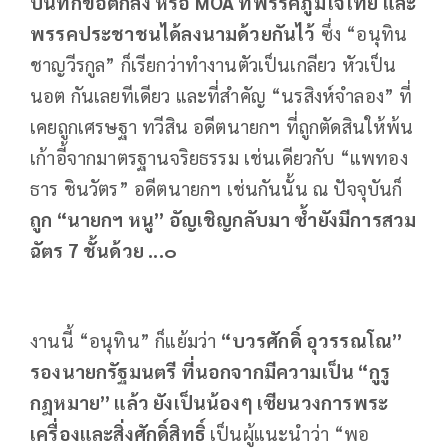
บันทึกข้อตกลง หรือ
MOA ที่พรรคภูมิใจไทย และ
พรรคประชาชนได้ลงนามด้วยกันไว้
ซึ่ง “อนุทิน
ชาญวีรกูล” ก็เรียกว่าทำงานตัวเป็นเกลียว หัวเป็น
นอต กันเลยทีเดียว และที่สำคัญ “นรสิงห์จำลอง” ที่
เคยถูกเศรษฐา ทวีสิน อดีตนายกฯ ที่ถูกตัดสินให้พ้น
เก้าอี้จากมาตรฐานจริยธรรม เช่นเดียวกับ “แพทอง
ธาร ชินวัตร” อดีตนายกฯ เช่นกันนั้น ณ ปัจจุบันก็
ถูก “นายกฯ หนู” อัญเชิญกลับมา ซ้ำยังมีการสวม
ฉัตร 7 ชั้นด้วย ...๐
งานนี้ “อนุทิน” ก็แย้มว่า
“บวรศักดิ์ อุวรรณโณ”
รองนายกรัฐมนตรี ที่นอกจากมีความเป็น “กูรู
กฎหมาย” แล้ว ยังเป็นน้องๆ เซียนวงการพระ
เครื่องและสิ่งศักดิ์สิทธิ์
เป็นผู้แนะนำว่า “พอ