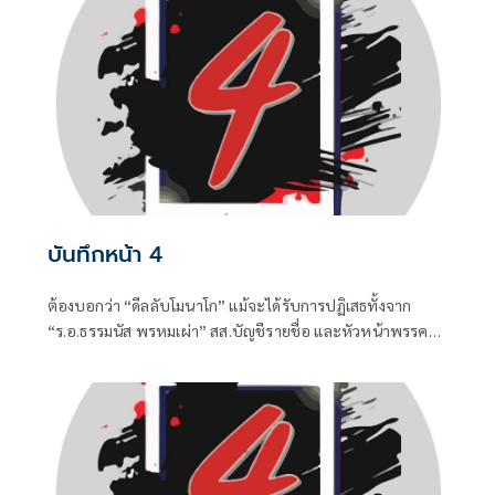
บันทึกหน้า 4
ต้องบอกว่า “ดีลลับโมนาโก” แม้จะได้รับการปฏิเสธทั้งจาก
“ร.อ.ธรรมนัส พรหมเผ่า” สส.บัญชีรายชื่อ และหัวหน้าพรรค
กล้าธรรม (กธ.) รวมถึง “แพทองธาร ชินวัตร” อดีตนายก
รัฐมนตรี ที่ปัจจุบันรั้งเก้าอี้ที่ปรึกษาพรรคเพื่อไทยไปแล้ว แต่
เมื่อมีควันย่อมมีไฟอย่างไรอย่างนั้น จึงทำให้ “อนุทิน ชาญวีร
กูล” นายกรัฐมนตรีและรัฐมนตรีว่าการกระทรวงมหาดไทยถึง
กับประกาศกลางวงประชุมคณะรัฐมนตรีในวันพุธที่ 5 สิงหาคม