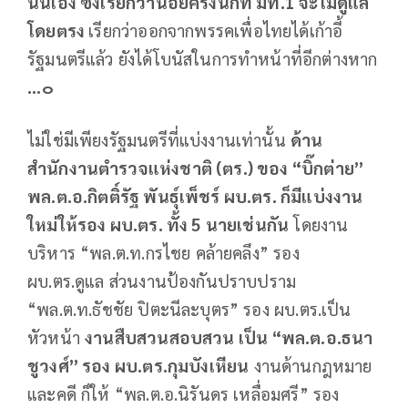
นั่นเอง ซึ่งเรียกว่าน้อยครั้งนักที่ มท.1 จะไม่ดูแล
โดยตรง
เรียกว่าออกจากพรรคเพื่อไทยได้เก้าอี้
รัฐมนตรีแล้ว ยังได้โบนัสในการทำหน้าที่อีกต่างหาก
...๐
ไม่ใช่มีเพียงรัฐมนตรีที่แบ่งงานเท่านั้น
ด้าน
สำนักงานตำรวจแห่งชาติ (ตร.) ของ “บิ๊กต่าย”
พล.ต.อ.กิตติ์รัฐ พันธุ์เพ็ชร์ ผบ.ตร. ก็มีแบ่งงาน
ใหม่ให้รอง ผบ.ตร. ทั้ง 5 นายเช่นกัน
โดยงาน
บริหาร “พล.ต.ท.กรไชย คล้ายคลึง” รอง
ผบ.ตร.ดูแล ส่วนงานป้องกันปราบปราม
“พล.ต.ท.ธัชชัย ปิตะนีละบุตร” รอง ผบ.ตร.เป็น
หัวหน้า
งานสืบสวนสอบสวน เป็น “พล.ต.อ.ธนา
ชูวงศ์” รอง ผบ.ตร.กุมบังเหียน
งานด้านกฎหมาย
และคดี ก็ให้ “พล.ต.อ.นิรันดร เหลื่อมศรี” รอง