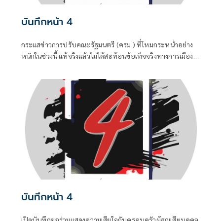
บันทึกหน้า 4
กระแสข่าวการปรับคณะรัฐมนตรี (ครม.) ที่โหมกระหน่ำอย่าง
หนักในช่วงนี้ แท้จริงแล้วไม่ได้สะท้อนข้อเท็จจริงทางการเมือง
แต่เป็นเพียงเกมจิตวิทยาและสงครามข่าวสารที่ถูกขับเคลื่อน
จากสองทางหลัก คือกลุ่มคนนอกที่ไม่ชอบรัฐบาล พยายามดิส
เครดิตเพื่อสร้างความสั่นคลอน และ สส.บางกลุ่มในพรรค
สีน้ำเงินที่กระหายเก้าอี้กระทรวง
บันทึกหน้า 4
เปิดบันทึกขอร่วมแสดงความเสียใจกับครอบครัวผู้สูญเสียบุคคล