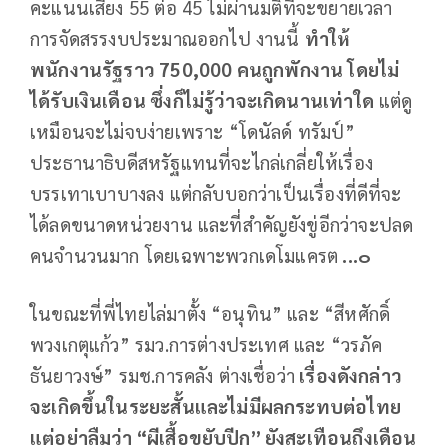
คะแนนเสียง 55 ต่อ 45 ไม่ผ่านมติที่จะขยายเวลา
การจัดสรรงบประมาณออกไป งานนี้
ทำให้
พนักงานรัฐราว 750
,000 คนถูกพักงาน โดยไม่
ได้รับเงินเดือน ซึ่งก็ไม่รู้ว่าจะเกิดนานเท่าใด
แต่ดู
เหมือนจะไม่จบง่ายเพราะ “โดนัลด์ ทรัมป์”
ประธานาธิบดีสหรัฐแทนที่จะไกล่เกลี่ยให้เรื่อง
บรรเทาเบาบางลง แต่กลับบอกว่าเป็นเรื่องที่ดีที่จะ
ได้ลดขนาดหน่วยงาน และที่สำคัญยังขู่อีกว่าจะปลด
คนจำนวนมาก โดยเฉพาะพวกเดโมแครต
...๐
ในขณะที่พี่ไทยไล่มาตั้ง “อนุทิน” และ “สีหศักดิ์
พวงเกตุแก้ว” รมว.การต่างประเทศ และ “วรภัค
ธันยาวงษ์” รมช.การคลัง ต่างเชื่อว่า
เรื่องดังกล่าว
จะเกิดขึ้นในระยะสั้นและไม่มีผลกระทบต่อไทย
แต่อย่าลืมว่า “ผีเสื้อขยับปีก” ยังสะเทือนถึงเดือน