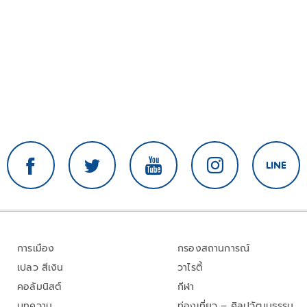
การเมือง
กรองสถานการณ์
เปลว สีเงิน
วาไรตี้
คอลัมนิสต์
กีฬา
บทความ
ท่องเที่ยว – ศิลปวัฒนธรรม