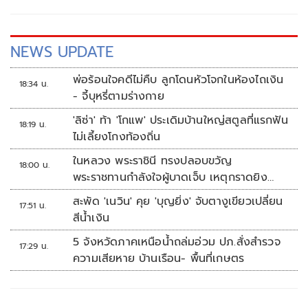
งดดื่มเหล้าในช่วงเทศกาลเข้าพรรษา
NEWS UPDATE
พ่อร้อนใจคดีไม่คืบ ลูกโดนหัวโจกในห้องไถเงิน
18:34 น.
- จี้บุหรี่ตามร่างกาย
'ลิซ่า' ท้า 'โกแพ' ประเดิมบ้านใหญ่สตูลที่แรกฟัน
18:19 น.
ไม่เลี้ยงโกงท้องถิ่น
ในหลวง พระราชินี ทรงปลอบขวัญ
18:00 น.
พระราชทานกำลังใจผู้บาดเจ็บ เหตุกราดยิง
รร.เทพศิรินทร์นนทบุรี
สะพัด 'เนวิน' คุย 'บุญยิ่ง' จับตางูเขียวเปลี่ยน
17:51 น.
สีน้ำเงิน
5 จังหวัดภาคเหนือน้ำถล่มอ่วม ปภ.สั่งสำรวจ
17:29 น.
ความเสียหาย บ้านเรือน- พื้นที่เกษตร