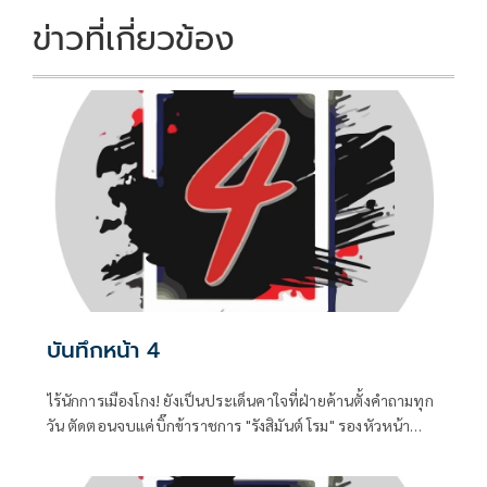
k
k
ข่าวที่เกี่ยวข้อง
บันทึกหน้า 4
ไร้นักการเมืองโกง! ยังเป็นประเด็นคาใจที่ฝ่ายค้านตั้งคำถามทุก
วัน ตัดตอนจบแค่บิ๊กข้าราชการ "รังสิมันต์ โรม" รองหัวหน้า
พรรคประชาชน ในฐานะประธานคณะกรรมาธิการการ
กฎหมาย การยุติธรรรมและสิทธิมนุษยชน