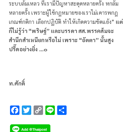
ระบบล้มเหลว ที่เรามีปัญหาสะดุดหลายครั้ง หกล้ม
หลายครั้ง เพราะผู้ใช้กฎหมายของเราไม่เคารพกฎ
เกณฑ์กติกา เลือกปฏิบัติ ทำให้เกิดความขัดแย้ง”
แต่
ก็ไม่รู้ว่า “พริษฐ์” และบรรดา สส.พรรคส้มจะ
สำนึกสำเหนียกหรือไม่ เพราะ “อัตตา” นั้นสูง
ปรี๊ดอย่างยิ่ง ...๐
ท.ศักดิ์
F
T
C
Li
S
ac
wi
o
n
h
e
tt
p
e
ar