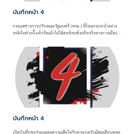
บันทึกหน้า 4
กระแสข่าวการปรับคณะรัฐมนตรี (ครม.) ที่โหมกระหน่ำอย่าง
หนักในช่วงนี้ แท้จริงแล้วไม่ได้สะท้อนข้อเท็จจริงทางการเมือง
แต่เป็นเพียงเกมจิตวิทยาและสงครามข่าวสารที่ถูกขับเคลื่อน
จากสองทางหลัก คือกลุ่มคนนอกที่ไม่ชอบรัฐบาล พยายามดิส
เครดิตเพื่อสร้างความสั่นคลอน และ สส.บางกลุ่มในพรรค
สีน้ำเงินที่กระหายเก้าอี้กระทรวง
บันทึกหน้า 4
เปิดบันทึกขอร่วมแสดงความเสียใจกับครอบครัวผู้สูญเสียบุคคล