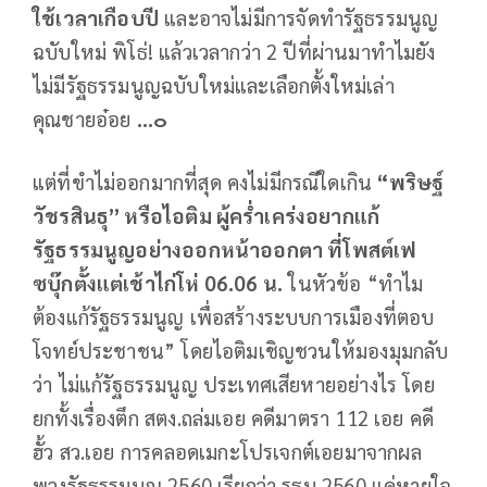
ใช้เวลาเกือบปี
และอาจไม่มีการจัดทำรัฐธรรมนูญ
ฉบับใหม่ พิโธ่! แล้วเวลากว่า 2 ปีที่ผ่านมาทำไมยัง
ไม่มีรัฐธรรมนูญฉบับใหม่และเลือกตั้งใหม่เล่า
คุณชายอ๋อย
...๐
แต่ที่ขำไม่ออกมากที่สุด คงไม่มีกรณีใดเกิน
“พริษฐ์
วัชรสินธุ” หรือไอติม ผู้คร่ำเคร่งอยากแก้
รัฐธรรมนูญอย่างออกหน้าออกตา ที่โพสต์เฟ
ซบุ๊กตั้งแต่เช้าไก่โห่
06.06 น.
ในหัวข้อ “ทำไม
ต้องแก้รัฐธรรมนูญ เพื่อสร้างระบบการเมืองที่ตอบ
โจทย์ประชาชน” โดยไอติมเชิญชวนให้มองมุมกลับ
ว่า ไม่แก้รัฐธรรมนูญ ประเทศเสียหายอย่างไร โดย
ยกทั้งเรื่องตึก สตง.ถล่มเอย คดีมาตรา 112 เอย คดี
ฮั้ว สว.เอย การคลอดเมกะโปรเจกต์เอยมาจากผล
พวงรัฐธรรมนูญ 2560 เรียกว่า รธน.2560 แค่หายใจ