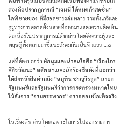
พ่อทวดรุ่นเลื่อนสมณศักดิ์เนื้อทองคำแท้หรือเก๊
สองคือปรากฏการณ์ “เจนนี่ ได้หมดถ้าสดชื่น”
ไลฟ์ขายของ
ที่มียอดขายถล่มทลาย รวมทั้งเกจิและ
กูรูทางการตลาดทั้งหลายที่ออกมาแสดงความคิดเห็น
ต่อเนื่องในปรากฏการณ์ดังกล่าว โดยงัดความรู้และ
ทฤษฎีทั้งหลายมาชี้แนะสังคมกันเป็นทิวแถว
...๐
แต่ที่ต้องบอกว่า
หักมุมและน่าสนใจคือ “เรืองไกร
ลีกิจวัฒนะ” อดีต สว.และนักร้องชื่อดังที่บอกว่า
ได้ส่งหนังสือด่วนถึง “อนุทิน ชาญวีรกูล” นายก
รัฐมนตรีและรัฐมนตรีว่าการกระทรวงมหาดไทย
ให้สั่งการ “กรมสรรพากร” ตรวจสอบข้อเท็จจริง
ในเรื่องดังกล่าว โดยเฉพาะในการไปออกรายการ