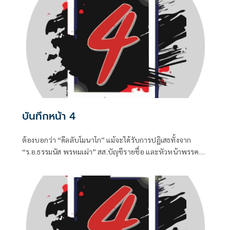
บันทึกหน้า 4
ต้องบอกว่า “ดีลลับโมนาโก” แม้จะได้รับการปฏิเสธทั้งจาก
“ร.อ.ธรรมนัส พรหมเผ่า” สส.บัญชีรายชื่อ และหัวหน้าพรรค
กล้าธรรม (กธ.) รวมถึง “แพทองธาร ชินวัตร” อดีตนายก
รัฐมนตรี ที่ปัจจุบันรั้งเก้าอี้ที่ปรึกษาพรรคเพื่อไทยไปแล้ว แต่
เมื่อมีควันย่อมมีไฟอย่างไรอย่างนั้น จึงทำให้ “อนุทิน ชาญวีร
กูล” นายกรัฐมนตรีและรัฐมนตรีว่าการกระทรวงมหาดไทยถึง
กับประกาศกลางวงประชุมคณะรัฐมนตรีในวันพุธที่ 5 สิงหาคม