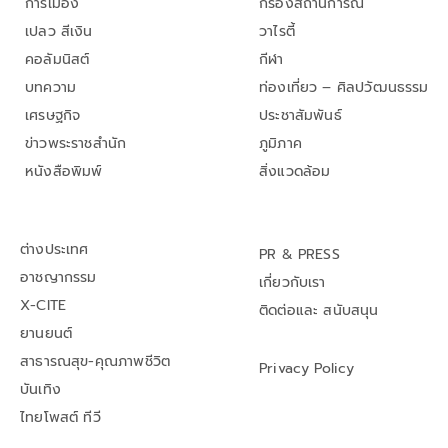
การเมือง
กรองสถานการณ์
เปลว สีเงิน
วาไรตี้
คอลัมนิสต์
กีฬา
บทความ
ท่องเที่ยว – ศิลปวัฒนธรรม
เศรษฐกิจ
ประชาสัมพันธ์
ข่าวพระราชสำนัก
ภูมิภาค
หนังสือพิมพ์
สิ่งแวดล้อม
ต่างประเทศ
PR & PRESS
อาชญากรรม
เกี่ยวกับเรา
X-CITE
ติดต่อและ สนับสนุน
ยานยนต์
สาธารณสุข-คุณภาพชีวิต
Privacy Policy
บันเทิง
ไทยโพสต์ ทีวี