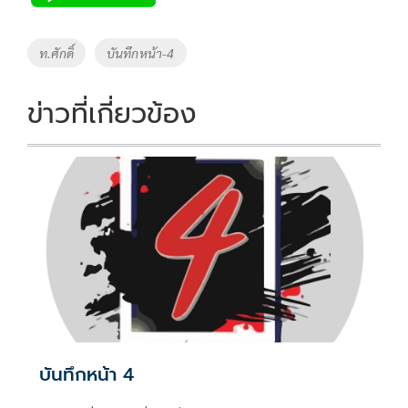
b
er
y
e
o
Li
Tags
ท.ศักดิ์
บันทึกหน้า-4
o
n
k
k
ข่าวที่เกี่ยวข้อง
บันทึกหน้า 4