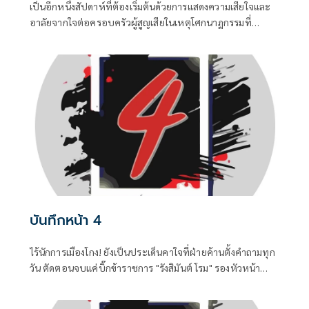
เป็นอีกหนึ่งสัปดาห์ที่ต้องเริ่มต้นด้วยการแสดงความเสียใจและ
อาลัยจากใจต่อครอบครัวผู้สูญเสียในเหตุโศกนาฏกรรมที่
โรงเรียนเทพศิรินทร์ นนทบุรี ...เหตุกราดยิงที่โรงเรียน
เทพศิรินทร์จบลง แต่คำถามของสังคมยังวนเวียนหลอกหลอน
“เราจะทำอย่างไร...ไม่ให้เหตุการณ์แบบนี้เกิดขึ้นอีก?!?”
บันทึกหน้า 4
ไร้นักการเมืองโกง! ยังเป็นประเด็นคาใจที่ฝ่ายค้านตั้งคำถามทุก
วัน ตัดตอนจบแค่บิ๊กข้าราชการ "รังสิมันต์ โรม" รองหัวหน้า
พรรคประชาชน ในฐานะประธานคณะกรรมาธิการการ
กฎหมาย การยุติธรรรมและสิทธิมนุษยชน