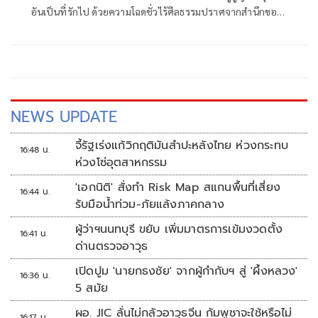
อันเป็นที่รักไป ด้วยความโฉดชั่วไร้ศีลธรรมปราศจากสำนึกของ
“ฆาตกร” ซึ่งเป็นอดีตนักโทษซ้ำซาก ...0
NEWS UPDATE
จี้รัฐเร่งแก้วิกฤติมันสำปะหลังไทย ห่วงกระทบ
16:48 น.
ห่วงโซ่อุตสาหกรรม
'เอกนิติ' สั่งทำ Risk Map สแกนพื้นที่เสี่ยง
16:44 น.
รับมือน้ำท่วม-ภัยแล้งภาคกลาง
ผู้ว่าฯนนทบุรี ขยับ เพิ่มมาตรการเข้มงวดตั้ง
16:41 น.
ด่านตรวจอาวุธ
เปิดปูม 'นายกธงชัย' จากผู้กำกับฯ สู่ 'ผึ้งหลวง'
16:36 น.
5 สมัย
ผอ. JIC ลั่นไม่กลัวอาวุธจีน กัมพูชาจะใช้หรือไม่
16:17 น.