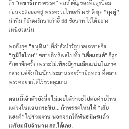
ถึง
"เลขาธิการพรรค"
คนสำคัญของทีมลุงป้อม
ก่อนจะต่อยอดสู่ พรรครวมไทยสร้างชาติ ยุค
“ลุงตู่”
นำทีม ก็ยังคงรักษาเก้าอี้ สส.ชัยนาท ไว้ได้อย่าง
เหนียวแน่น
พอถึงยุค
"อนุทิน"
ที่กำลังนำรัฐบาลเฉพาะกิจ
“ภูมิใจไทย”
ขยายอิทธิพลไปทั่ว
"เสี่ยแฮงค์
" ก็ถูก
จับตาอีกครั้ง เพราะไม่เพียงมีฐานเสียงแน่นในภาค
กลาง แต่ยังเป็นนักประสานรอยร้าวมือทอง ที่หลาย
พรรคอยากได้ไว้ช่วยคุมเกม
ตอนนี้เจ้าตัวยังนิ่ง ไม่เผยไต๋ว่าจะไปต่อค่ายไหน
แต่วงในแอบกระซิบ… ถ้าพรรคไหนได้ “เสี่ย
แฮงค์” ไปร่วมงาน นอกจากได้พันธมิตรแล้ว
เตรียมนับจำนวน สส.ได้เลย.