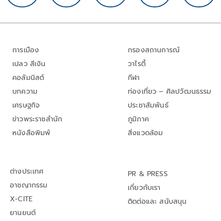
การเมือง
กรองสถานการณ์
เปลว สีเงิน
วาไรตี้
คอลัมนิสต์
กีฬา
บทความ
ท่องเที่ยว – ศิลปวัฒนธรรม
เศรษฐกิจ
ประชาสัมพันธ์
ข่าวพระราชสำนัก
ภูมิภาค
หนังสือพิมพ์
สิ่งแวดล้อม
ต่างประเทศ
PR & PRESS
อาชญากรรม
เกี่ยวกับเรา
X-CITE
ติดต่อและ สนับสนุน
ยานยนต์