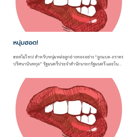
หนุ่มฮอต!
ฮอตไม่ไหว! สำหรับหนุ่มหล่อลูกอ่างทองอย่าง “ลูกแบด-ภราดร
ปริศนานันทกุล” รัฐมนตรีประจำสำนักนายกรัฐมนตรี และใน
ฐานะ สส.อ่างทอง ค่ายภูมิใจไทย ที่ได้เดินทางไปร่วมงานครบ
รอบวันคล้ายวันเกิด 77 ปี ของนายประภัตร โพธสุธน
สส.สุพรรณบุรี จากค่ายเดียวกันที่จังหวัดสุพรรณบุรี เมื่อวันที่ 1
สิงหาคมที่ผ่านมา