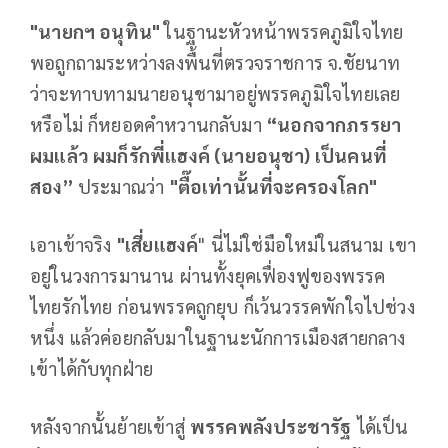
"นายกฯ อนุทิน"
ในฐานะหัวหน้าพรรคภูมิใจไทย
พอถูกถามระหว่างลงพื้นที่ตรวจราชการ จ.ชัยนาท
ว่าจะทาบทามนายอนุชามาอยู่พรรคภูมิใจไทยเลย
หรือไม่ ก็หยอดคำหวานกลับมา
“นอกจากภรรยา
ผมแล้ว ผมก็รักพี่แฮงค์ (นายอนุชา) เป็นคนที่
สอง”
ประมาณว่า
"ตื๊อเท่านั้นที่จะครองโลก"
เอาเข้าจริง
"เสี่ยแฮงค์
" นี่ไม่ใช่มือใหม่ในสนาม เขา
อยู่ในวงการมานาน ผ่านทั้งยุคเฟื่องฟูของพรรค
ไทยรักไทย ก่อนพรรคถูกยุบ ก็เว้นวรรคพักใจไปช่วง
หนึ่ง แล้วค่อยกลับมาในฐานะนักการเมืองสายกลาง
เข้าได้กับทุกฝ่าย
หลังจากนั้นย้ายเข้าสู่
พรรคพลังประชารัฐ
ได้เป็น