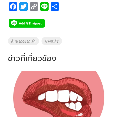
F
T
C
Li
S
ac
wi
o
n
h
e
tt
p
e
ar
b
er
y
e
o
Li
Tags
คันปากอยากเล่า
ช่างสงสัย
o
n
k
k
ข่าวที่เกี่ยวข้อง