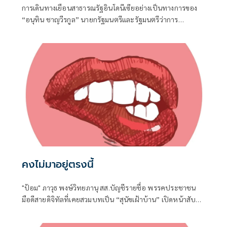
การเดินทางเยือนสาธารณรัฐอินโดนีเซียอย่างเป็นทางการของ
“อนุทิน ชาญวีรกูล” นายกรัฐมนตรีและรัฐมนตรีว่าการ
กระทรวงมหาดไทย ถือเป็นปรากฏการณ์ทางการทูตครั้ง
ประวัติศาสตร์ ที่สะท้อนถึงเกียรติภูมิอันโดดเด่นของ
ประเทศไทยบนเวทีโลกได้อย่างชัดเจน
คงไม่มาอยู่ตรงนี้
"ป้อม" ภาวุธ พงษ์วิทยภานุ สส.บัญชีรายชื่อ พรรคประชาชน
มือดีสายดิจิทัลที่เคยสวมบทเป็น “สุนัขเฝ้าบ้าน” เปิดหน้าสับ
เละโครงการ TH-AI Passport วงเงิน 1,621 ล้านบาท ของ
กระทรวงดิจิทัลเพื่อเศรษฐกิจและสังคม (ดีอี)