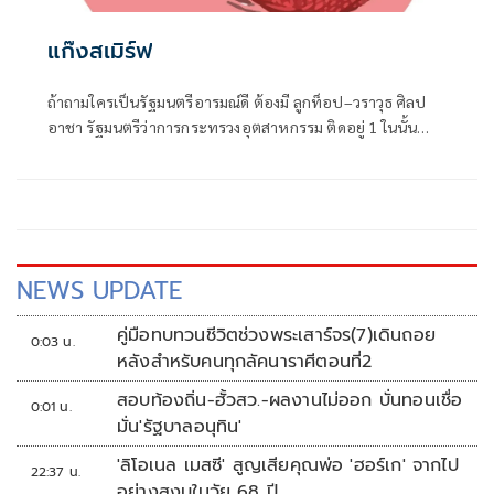
แก๊งสเมิร์ฟ
ถ้าถามใครเป็นรัฐมนตรีอารมณ์ดี ต้องมี ลูกท็อป–วราวุธ ศิลป
อาชา รัฐมนตรีว่าการกระทรวงอุตสาหกรรม ติดอยู่ 1 ในนั้น
แน่นอน
NEWS UPDATE
คู่มือทบทวนชีวิตช่วงพระเสาร์จร(7)เดินถอย
0:03 น.
หลังสำหรับคนทุกลัคนาราศีตอนที่2
สอบท้องถิ่น-ฮั้วสว.-ผลงานไม่ออก บั่นทอนเชื่อ
0:01 น.
มั่น'รัฐบาลอนุทิน'
'ลิโอเนล เมสซี' สูญเสียคุณพ่อ 'ฮอร์เก' จากไป
22:37 น.
อย่างสงบในวัย 68 ปี