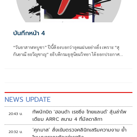
บันทึกหน้า 4
“วันอาสาฬหบูชา” ปีนี้ต้องบอกว่าอุดมฝนอย่างยิ่ง เพราะ “สุ
กันยาณี ยะวิญชาญ” อธิบดีกรมอุตุนิยมวิทยา ได้ออกประกาศ
เตือนให้ รับมือฝนถล่มหนักทั่วไทยจากผลของอิทธิพลร่องมรสุม
พาดผ่าน
NEWS UPDATE
ทัพนักบิด 'ฮอนด้า เรซซิ่ง ไทยแลนด์' ลุ้นล่าโพ
20:43 น.
เดียม ARRC สนาม 4 ที่มัลดาลิกา
‘ศุภมาส’ สั่งเข้มตรวจคลินิกเสริมความงาม ย้ำ
20:32 น.