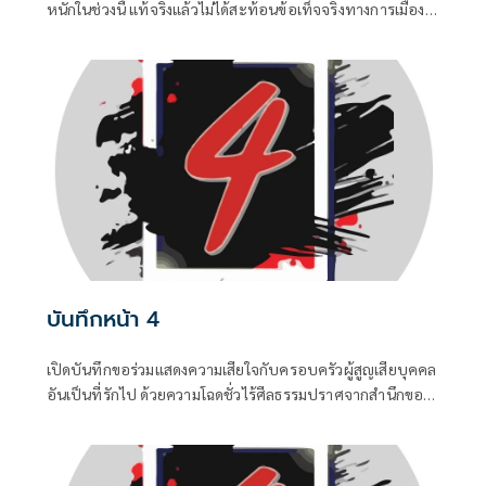
หนักในช่วงนี้ แท้จริงแล้วไม่ได้สะท้อนข้อเท็จจริงทางการเมือง
แต่เป็นเพียงเกมจิตวิทยาและสงครามข่าวสารที่ถูกขับเคลื่อน
จากสองทางหลัก คือกลุ่มคนนอกที่ไม่ชอบรัฐบาล พยายามดิส
เครดิตเพื่อสร้างความสั่นคลอน และ สส.บางกลุ่มในพรรค
สีน้ำเงินที่กระหายเก้าอี้กระทรวง
บันทึกหน้า 4
เปิดบันทึกขอร่วมแสดงความเสียใจกับครอบครัวผู้สูญเสียบุคคล
อันเป็นที่รักไป ด้วยความโฉดชั่วไร้ศีลธรรมปราศจากสำนึกของ
“ฆาตกร” ซึ่งเป็นอดีตนักโทษซ้ำซาก ...0