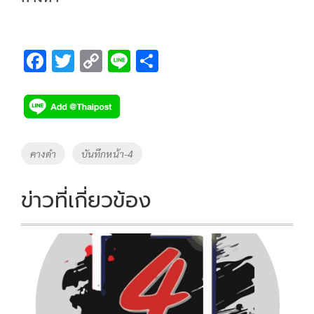
F
T
C
Li
S
ac
wi
o
n
h
e
tt
p
e
ar
b
er
y
e
o
Li
Tags
คางดำ
บันทึกหน้า-4
o
n
k
k
ข่าวที่เกี่ยวข้อง