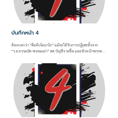
บันทึกหน้า 4
ต้องบอกว่า “ดีลลับโมนาโก” แม้จะได้รับการปฏิเสธทั้งจาก
“ร.อ.ธรรมนัส พรหมเผ่า” สส.บัญชีรายชื่อ และหัวหน้าพรรค
กล้าธรรม (กธ.) รวมถึง “แพทองธาร ชินวัตร” อดีตนายก
รัฐมนตรี ที่ปัจจุบันรั้งเก้าอี้ที่ปรึกษาพรรคเพื่อไทยไปแล้ว แต่
เมื่อมีควันย่อมมีไฟอย่างไรอย่างนั้น จึงทำให้ “อนุทิน ชาญวีร
กูล” นายกรัฐมนตรีและรัฐมนตรีว่าการกระทรวงมหาดไทยถึง
กับประกาศกลางวงประชุมคณะรัฐมนตรีในวันพุธที่ 5 สิงหาคม