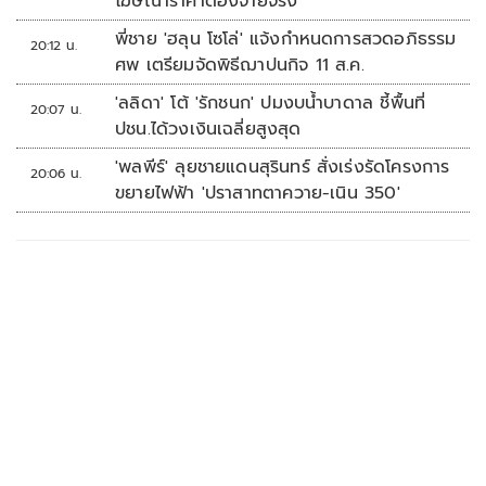
โฆษณาราคาต้องจ่ายจริง
พี่ชาย 'ฮลุน โซโล่' แจ้งกำหนดการสวดอภิธรรม
20:12 น.
ศพ เตรียมจัดพิธีฌาปนกิจ 11 ส.ค.
'ลลิดา' โต้ 'รักชนก' ปมงบน้ำบาดาล ชี้พื้นที่
20:07 น.
ปชน.ได้วงเงินเฉลี่ยสูงสุด
'พลพีร์' ลุยชายแดนสุรินทร์ สั่งเร่งรัดโครงการ
20:06 น.
ขยายไฟฟ้า 'ปราสาทตาควาย-เนิน 350'