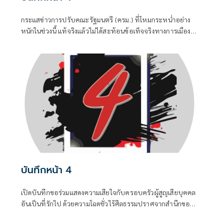
กระแสข่าวการปรับคณะรัฐมนตรี (ครม.) ที่โหมกระหน่ำอย่าง
หนักในช่วงนี้ แท้จริงแล้วไม่ได้สะท้อนข้อเท็จจริงทางการเมือง
แต่เป็นเพียงเกมจิตวิทยาและสงครามข่าวสารที่ถูกขับเคลื่อน
จากสองทางหลัก คือกลุ่มคนนอกที่ไม่ชอบรัฐบาล พยายามดิส
เครดิตเพื่อสร้างความสั่นคลอน และ สส.บางกลุ่มในพรรค
สีน้ำเงินที่กระหายเก้าอี้กระทรวง
บันทึกหน้า 4
เปิดบันทึกขอร่วมแสดงความเสียใจกับครอบครัวผู้สูญเสียบุคคล
อันเป็นที่รักไป ด้วยความโฉดชั่วไร้ศีลธรรมปราศจากสำนึกของ
“ฆาตกร” ซึ่งเป็นอดีตนักโทษซ้ำซาก ...0