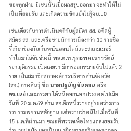
ของทุกฝ่าย มิเช่นนั้นเมื่อผลสรุปออกมา จะทำให้ไม่
เป็นที่ยอมรับ และเกิดความขัดแย้งไม่รู้จบ
...0
เช่นเดียวกับการดำเนินคดีกับผู้สมัคร สส. อดีตผู้
สมัคร สส. และเครือข่ายนักการเมืองกว่า 10 รายชื่อ
ที่เกี่ยวข้องกับเว็บพนันออนไลน์และสแกมเมอร์
ทำไมมาไล่จับช่วงนี้
พล.ต.ท.รุทธพล เนาวรัตน์
รมว.ยุติธรรม เปิดเผยว่า มีการออกหมายจับไปแล้ว 2
ราย เป็นสมาชิกสภาองค์การบริหารส่วนจังหวัด
(สจ.) กาฬสินธุ์ ชื่อ
นายปฐนัญ จันดอน
หรือ
สจ.เนย์
และภรรยา ได้หนีออกนอกประเทศไปเมื่อ
วันที่ 20 ม.ค.69 ส่วน สจ.อีกหนึ่งรายอยู่ระหว่างการ
รวบรวมพยานหลักฐาน แต่ทราบว่าหนีไปเมื่อวันที่
15 ม.ค.ที่ผ่านมา ขณะที่พรรคเพื่อไทยแถลงยอมรับ
ว่านายปฐนัญเคยเป็นสมาชิกพรรคจริงและลาออก