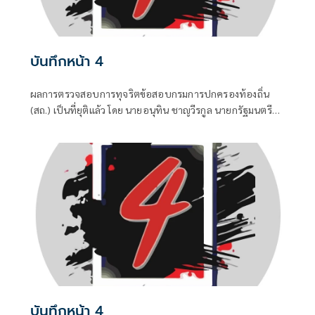
บันทึกหน้า 4
ผลการตรวจสอบการทุจริตข้อสอบกรมการปกครองท้องถิ่น
(สถ.) เป็นที่ยุติแล้ว โดย นายอนุทิน ชาญวีรกูล นายกรัฐมนตรี
และ รมว.มหาดไทย บอกว่า ในส่วนของรัฐบาลดำเนินการทุก
อย่างที่ควรทำหมดแล้ว จบแล้ว
บันทึกหน้า 4