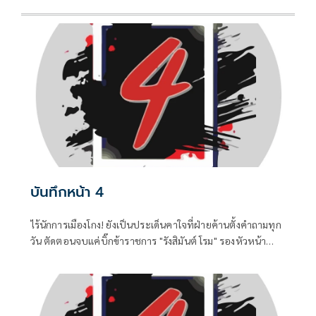
บันทึกหน้า 4
ไร้นักการเมืองโกง! ยังเป็นประเด็นคาใจที่ฝ่ายค้านตั้งคำถามทุก
วัน ตัดตอนจบแค่บิ๊กข้าราชการ "รังสิมันต์ โรม" รองหัวหน้า
พรรคประชาชน ในฐานะประธานคณะกรรมาธิการการ
กฎหมาย การยุติธรรรมและสิทธิมนุษยชน