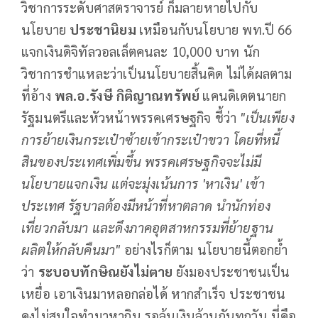
วิชาการระดับศาสตราจารย์ ก็มลายหายไปกับ
นโยบาย
ประชานิยม
เหมือนกับนโยบาย พท.ปี 66
แจกเงินดิจิทัลวอลเล็ตคนละ 10,000 บาท นัก
วิชาการชำแหละว่าเป็นนโยบายสิ้นคิด ไม่ได้ผลตาม
ที่อ้าง
พล.อ.รังษี กิติญาณทรัพย์
แคนดิเดตนายก
รัฐมนตรีและหัวหน้าพรรคเศรษฐกิจ ชี้ว่า
"เป็นเพียง
การย้ายเงินกระเป๋าซ้ายเข้ากระเป๋าขวา โดยที่หนี้
สินของประเทศเพิ่มขึ้น พรรคเศรษฐกิจจะไม่มี
นโยบายแจกเงิน แต่จะมุ่งเน้นการ
'
หาเงิน
'
เข้า
ประเทศ รัฐบาลต้องมีหน้าที่หาตลาด นำนักท่อง
เที่ยวกลับมา และดึงภาคอุตสาหกรรมที่ย้ายฐาน
ผลิตให้กลับคืนมา"
อย่างไรก็ตาม นโยบายนี้ตอกย้ำ
ว่า
ระบอบทักษิณยังไม่ตาย
ยังมองประชาชนเป็น
เหยื่อ เอาเงินมาหลอกล่อได้ หากสำเร็จ ประชาชน
คงไม่สนใจทำมาหากิน รอลุ้นเงินล้านกันทุกวัน นี่คือ