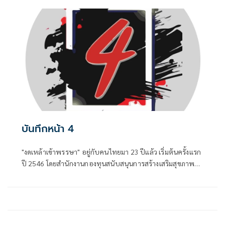
บันทึกหน้า 4
"งดเหล้าเข้าพรรษา" อยู่กับคนไทยมา 23 ปีแล้ว เริ่มต้นครั้งแรก
ปี 2546 โดยสำนักงานกองทุนสนับสนุนการสร้างเสริมสุขภาพ
(สสส.) และเครือข่ายองค์กรงดเหล้า ก่อนที่คณะรัฐมนตรีจะมีมติ
เมื่อวันที่ 8 กรกฎาคม 2551 ประกาศให้วันเข้าพรรษาของทุกปี
เป็น "วันงดดื่มสุราแห่งชาติ" เพื่อสนับสนุนส่งเสริมให้ประชาชน
งดดื่มเหล้าในช่วงเทศกาลเข้าพรรษา