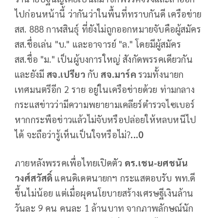
ไปก่อนหน้านี้ ว่ากันว่าในพื้นที่ทราบกันดี เครือข่าย
สส. 888 กาฬสินธุ์ ที่ยังไม่ถูกออกหมายจับคือผู้สมัคร
สส.ชื่อเล่น "บ." และอาจารย์ "ล." โดยมีผู้สมัคร
สส.ชื่อ "ม." เป็นผู้บงการใหญ่ สังกัดพรรคเดียวกัน
และยังมี
สจ.เปรียว
กับ
สจ.มาร์ค
รวมทั้งนายก
เทศมนตรีอีก 2 ราย อยู่ในเครือข่ายด้วย ท่ามกลาง
กระแสข่าวว่ามีความพยายามเคลียร์ตำรวจไซเบอร์
หากกระพือข่าวแล้วไม่จับหรือปล่อยให้หลบหนีไป
ได้ จะถือว่ารู้เห็นเป็นใจหรือไม่?
...0
ภายหลังพรรคเพื่อไทยเปิดตัว
ดร.เชน-ยศชนัน
วงศ์สวัสดิ์
แคนดิเดตนายกฯ กระแสตอบรับ พท.ดี
ขึ้นไม่น้อย แต่เมื่อผุดนโยบายสร้างเศรษฐีเงินล้าน
วันละ 9 คน คนละ 1 ล้านบาท จากภาพลักษณ์นัก