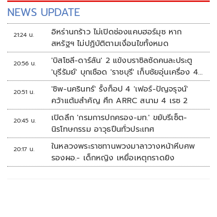
NEWS UPDATE
อิหร่านกร้าว ไม่เปิดช่องแคบฮอร์มุซ หาก
21:24 น.
สหรัฐฯ ไม่ปฏิบัติตามเงื่อนไขทั้งหมด
'บิสโซลี-ดาร์ลัน' 2 แข้งบราซิลซัดคนละประตู
20:56 น.
'บุรีรัมย์' บุกเชือด 'ราชบุรี' เก็บชัยอุ่นเครื่อง 4
นัดรวด
'ชิพ-นครินทร์' รั้งท็อป 4 'เฟอร์-ปัญจรุจน์'
20:51 น.
คว้าแต้มสำคัญ ศึก ARRC สนาม 4 เรซ 2
เปิดลึก 'กรมการปกครอง-มท.' ขยับรีเซ็ต-
20:45 น.
นิรโทษกรรม อาวุธปืนทั่วประเทศ
ในหลวงพระราชทานพวงมาลาวางหน้าหีบศพ
20:17 น.
รองผอ.- เด็กหญิง เหยื่อเหตุกราดยิง