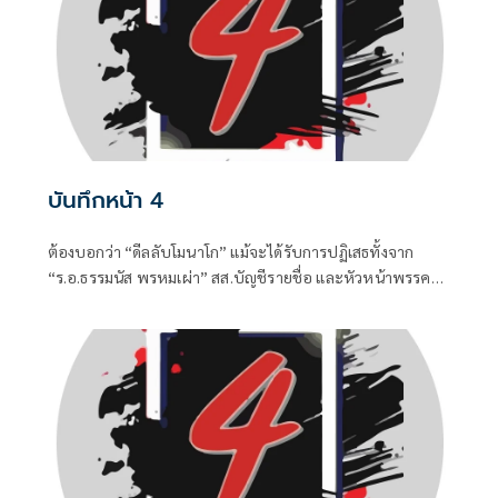
บันทึกหน้า 4
ต้องบอกว่า “ดีลลับโมนาโก” แม้จะได้รับการปฏิเสธทั้งจาก
“ร.อ.ธรรมนัส พรหมเผ่า” สส.บัญชีรายชื่อ และหัวหน้าพรรค
กล้าธรรม (กธ.) รวมถึง “แพทองธาร ชินวัตร” อดีตนายก
รัฐมนตรี ที่ปัจจุบันรั้งเก้าอี้ที่ปรึกษาพรรคเพื่อไทยไปแล้ว แต่
เมื่อมีควันย่อมมีไฟอย่างไรอย่างนั้น จึงทำให้ “อนุทิน ชาญวีร
กูล” นายกรัฐมนตรีและรัฐมนตรีว่าการกระทรวงมหาดไทยถึง
กับประกาศกลางวงประชุมคณะรัฐมนตรีในวันพุธที่ 5 สิงหาคม