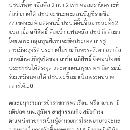
ปชป.ทิ้งห่างอันดับ 2 กว่า 2 เท่า ตอนแรกวิเคราะห์
กันว่าภาคใต้ ปชป.จะชนะคะแนนบัญชีรายชื่อ
สส.เขตจะแพ้ แต่ตอนนี้ ปชป.ตีตื้นขึ้นมาชนะทั้ง 2
แบบ เมื่อ
อภิสิทธิ์
คัมแบ็ก แฟนคลับ ปชป.ก็กลับมา
โดยเฉพะ
กลุ่มทุนสีเทา
จะยึดประเทศ การชู
การเมืองสุจริต ประกาศไม่ร่วมกับพรรคสีเทา บวกกับ
ภาพลักษณ์ที่สุจริตของ
มาร์ค อภิสิทธิ์
จึงตอบโจทย์
ประชาชนได้ตรงจุด และหากคนกรุงเทพฯ มีอารมณ์
ร่วมเหมือนคนใต้ ปชป.จะขึ้นมาเป็นพรรคขนาด
กลางได้
...0
คณะอนุกรรมการข้าราชการพลเรือน หรือ อ.ก.พ. มี
มติปลด
นพ.สุภัทร ฮาสุวรรณกิจ
สมัยดำรง
ตำแหน่งราชการเป็นผู้อำนวยการโรงพยาบาลจะนะ
จ.สงขลา ในการจัดซื้อชุดตรวจ ATK มีความผิดวินัย