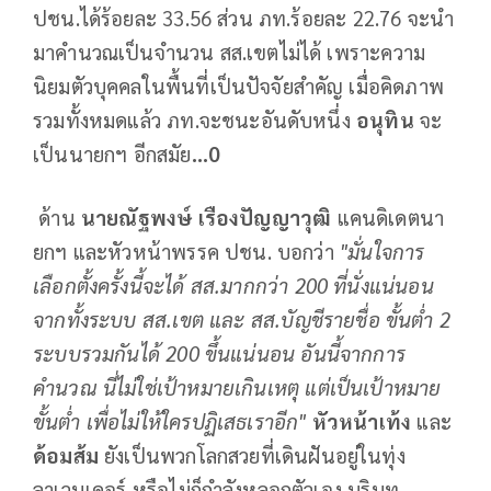
ปชน.ได้ร้อยละ 33.56 ส่วน ภท.ร้อยละ 22.76 จะนำ
มาคำนวณเป็นจำนวน สส.เขตไม่ได้ เพราะความ
นิยมตัวบุคคลในพื้นที่เป็นปัจจัยสำคัญ เมื่อคิดภาพ
รวมทั้งหมดแล้ว ภท.จะชนะอันดับหนึ่ง
อนุทิน
จะ
เป็นนายกฯ อีกสมัย
...0
ด้าน
นายณัฐพงษ์
เรืองปัญญาวุฒิ
แคนดิเดตนา
ยกฯ และหัวหน้าพรรค ปชน. บอกว่า
"
มั่นใจการ
เลือกตั้งครั้งนี้จะได้
สส
.
มากกว่า
200
ที่นั่งแน่นอน
จากทั้งระบบ
สส
.
เขต
และ
สส
.
บัญชีรายชื่อ
ขั้นต่ำ
2
ระบบรวมกันได้
200
ขึ้นแน่นอน
อันนี้จากการ
คำนวณ
นี่ไม่ใช่เป้าหมายเกินเหตุ
แต่เป็นเป้าหมาย
ขั้นต่ำ
เพื่อไม่ให้ใครปฏิเสธเราอีก
"
หัวหน้าเท้ง
และ
ด้อมส้ม
ยังเป็นพวกโลกสวยที่เดินฝันอยู่ในทุ่ง
ลาเวนเดอร์ หรือไม่ก็กำลังหลอกตัวเอง บริบท