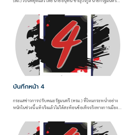
(สถ.) เป็นที่ยุติแล้ว โดย นายอนุทิน ชาญวีรกูล นายกรัฐมนตรี
และ รมว.มหาดไทย บอกว่า ในส่วนของรัฐบาลดำเนินการทุก
อย่างที่ควรทำหมดแล้ว จบแล้ว
บันทึกหน้า 4
กระแสข่าวการปรับคณะรัฐมนตรี (ครม.) ที่โหมกระหน่ำอย่าง
หนักในช่วงนี้ แท้จริงแล้วไม่ได้สะท้อนข้อเท็จจริงทางการเมือง
แต่เป็นเพียงเกมจิตวิทยาและสงครามข่าวสารที่ถูกขับเคลื่อน
จากสองทางหลัก คือกลุ่มคนนอกที่ไม่ชอบรัฐบาล พยายามดิส
เครดิตเพื่อสร้างความสั่นคลอน และ สส.บางกลุ่มในพรรค
สีน้ำเงินที่กระหายเก้าอี้กระทรวง