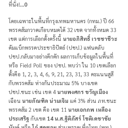
ที่นั่ง!
...0
โดยเฉพาะในพื้นที่กรุงเทพมหานคร (กทม.) ปี 66
พรรคส้มกวาดเกือบหมดได้ 32 เขต จากทั้งหมด 33
เขต แต่การเลือกตั้งครั้งนี้
นายอภิสิทธิ์
เวชชาชีวะ
คัมแบ็กพรรคประชาธิปัตย์ (ปชป.) แฟนคลับ
ปชป.กลับมาอย่างคึกคัก ผลการเก็บข้อมูลในพื้นที่
หรือ Field Poll ของ ปชป. พบว่า ใน 10 เขตเลือก
ตั้งคือ 1, 2, 3, 4, 6, 9, 21, 23, 31, 33 คะแนนสูสี
กับพรรคส้ม ห่างกันประมาณ 5% บางเขต
ปชป.ชนะ เช่น เขต 4
นายพงศกร
ขวัญเมือง
เฉือน
นายภัณฑิล
น่วมเจิม
แค่ 3% ส่วน ภท.ชนะ
พรรคส้ม 2 เขต คือ เขต 11
นายเอกภพ
เหลือง
ประเสริฐ
กับเขต
14
น
.
ส
.
ฐิติภัสร์
โชติเดชาชัย
นันต์
หรือ
โอ๋
สุดซอย
ส่วนพรรคเพื่อไทย (พท.)