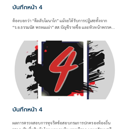
บันทึกหน้า 4
ต้องบอกว่า “ดีลลับโมนาโก” แม้จะได้รับการปฏิเสธทั้งจาก
“ร.อ.ธรรมนัส พรหมเผ่า” สส.บัญชีรายชื่อ และหัวหน้าพรรค
กล้าธรรม (กธ.) รวมถึง “แพทองธาร ชินวัตร” อดีตนายก
รัฐมนตรี ที่ปัจจุบันรั้งเก้าอี้ที่ปรึกษาพรรคเพื่อไทยไปแล้ว แต่
เมื่อมีควันย่อมมีไฟอย่างไรอย่างนั้น จึงทำให้ “อนุทิน ชาญวีร
กูล” นายกรัฐมนตรีและรัฐมนตรีว่าการกระทรวงมหาดไทยถึง
กับประกาศกลางวงประชุมคณะรัฐมนตรีในวันพุธที่ 5 สิงหาคม
บันทึกหน้า 4
ผลการตรวจสอบการทุจริตข้อสอบกรมการปกครองท้องถิ่น