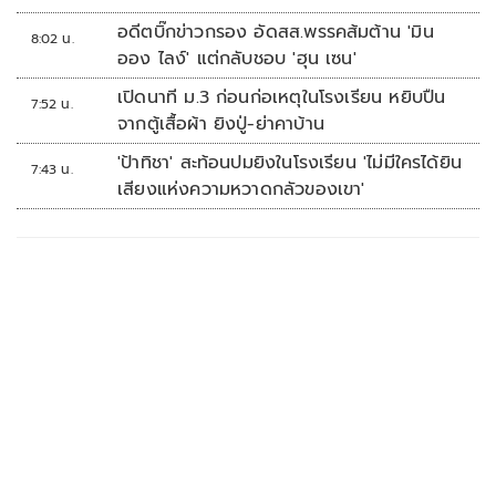
อดีตบิ๊กข่าวกรอง อัดสส.พรรคส้มต้าน 'มิน
8:02 น.
ออง ไลง์' แต่กลับชอบ 'ฮุน เซน'
เปิดนาที ม.3 ก่อนก่อเหตุในโรงเรียน หยิบปืน
7:52 น.
จากตู้เสื้อผ้า ยิงปู่-ย่าคาบ้าน
'ป้าทิชา' สะท้อนปมยิงในโรงเรียน 'ไม่มีใครได้ยิน
7:43 น.
เสียงแห่งความหวาดกลัวของเขา'