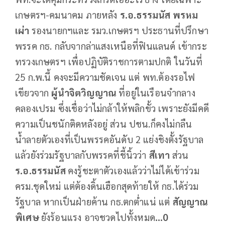
เกษตรฯ-คมนาคม ภายหลัง
ร.อ.ธรรมนัส พรหม
เผ่า
รองนายกฯและ รมว.เกษตรฯ ประธานที่ปรึกษา
พรรค กธ. กลับจากล่าแสงเหนือที่ฟินแลนด์ เข้ากระ
ทรวงเกษตรฯ เพื่อปฏิบัติราชการตามปกติ ในวันที่
25 ก.พ.นี้ คงจะมีความชัดเจน แต่ พท.ต้องรอไฟ
เขียวจาก
ผู้นำจิตวิญญาณ
ที่อยู่ในเรือนจำกลาง
คลองเปรม ซึ่งเชื่อว่าไม่กล้าให้พลิกขั้ว เพราะยังมีคดี
ความเป็นชนักติดหลังอยู่ ส่วน ปชน.ก็คงไม่กลืน
น้ำลายตัวเองที่เป็นพรรคอันดับ 2 แย่งชิงตั้งรัฐบาล
แล้วยังร่วมรัฐบาลกับพรรคที่ชี้นิ้วว่า
สีเทา
ส่วน
ร.อ.ธรรมนัส
คงรู้ชะตาตัวเองแล้วว่าไม่ได้เข้าร่วม
ครม.ชุดใหม่ แต่ต้องดิ้นเฮือกสุดท้ายให้ กธ.ได้ร่วม
รัฐบาล หากเป็นฝ่ายค้าน กธ.ตกต่ำแน่ แต่
สัญญาณ
พิเศษ
ยังร้อนแรง อาจชวดไปทั้งหมด
...0