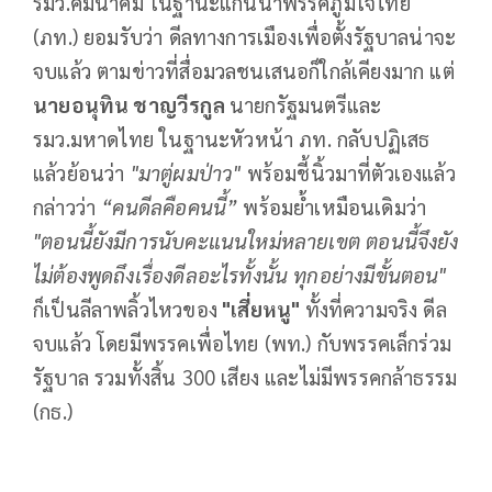
รมว.คมนาคม ในฐานะแกนนำพรรคภูมิใจไทย
(ภท.) ยอมรับว่า ดีลทางการเมืองเพื่อตั้งรัฐบาลน่าจะ
จบแล้ว ตามข่าวที่สื่อมวลชนเสนอก็ใกล้เคียงมาก แต่
นายอนุทิน ชาญวีรกูล
นายกรัฐมนตรีและ
รมว.มหาดไทย ในฐานะหัวหน้า ภท. กลับปฏิเสธ
แล้วย้อนว่า
"มาตู่ผมป่าว"
พร้อมชี้นิ้วมาที่ตัวเองแล้ว
กล่าวว่า
“คนดีลคือคนนี้”
พร้อมย้ำเหมือนเดิมว่า
"ตอนนี้ยังมีการนับคะแนนใหม่หลายเขต ตอนนี้จึงยัง
ไม่ต้องพูดถึงเรื่องดีลอะไรทั้งนั้น ทุกอย่างมีขั้นตอน"
ก็เป็นลีลาพลิ้วไหวของ
"เสี่ยหนู"
ทั้งที่ความจริง ดีล
จบแล้ว โดยมีพรรคเพื่อไทย (พท.) กับพรรคเล็กร่วม
รัฐบาล รวมทั้งสิ้น 300 เสียง และไม่มีพรรคกล้าธรรม
(กธ.)