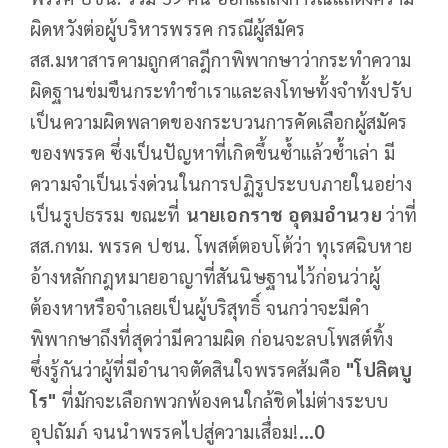
ผิดหวังต่อผู้บริหารพรรค กรณีผู้สมัคร
สส.มหาสารคามถูกศาลฎีกาพิพากษาว่ากระทำความ
ผิดฐานข่มขืนกระทำชำเราและลงโทษทั้งจำทั้งปรับ
เป็นความผิดพลาดของกระบวนการคัดเลือกผู้สมัคร
ของพรรค ซึ่งเป็นปัญหาที่เกิดขึ้นซ้ำแล้วซ้ำเล่า มี
ความจำเป็นเร่งด่วนในการปฏิรูประบบภายในอย่าง
เป็นรูปธรรม ขณะที่
นายเอกราช อุดมอำนวย
ว่าที่
สส.กทม. พรรค ปชน. โพสต์ตอบโต้ว่า ทุเรศฉิบหาย
อ้างหลักกฎหมายอาญาที่สันนิษฐานไว้ก่อนว่าผู้
ต้องหาหรือจำเลยเป็นผู้บริสุทธิ์ จนกว่าจะมีคำ
พิพากษาถึงที่สุดว่ามีความผิด ก่อนจะลบโพสต์ทิ้ง
ซึ่งรู้กันว่าผู้ที่มีอำนาจตัดสินใจพรรคส้มคือ
"โปลิตบู
โร"
ที่มักจะเลือกพวกพ้องคนใกล้ชิดไม่ต่างระบบ
อุปถัมภ์ จนนำพรรคไปสู่ความเสื่อม!
...0