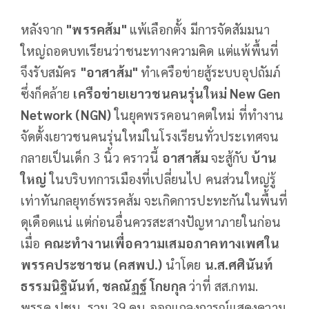
หลังจาก
"พรรคส้ม"
แพ้เลือกตั้ง มีการจัดสัมมนา
ใหญ่ถอดบทเรียนว่าชนะทางความคิด แต่แพ้พื้นที่
จึงรับสมัคร
"อาสาส้ม"
ทำเครือข่ายสู้ระบบอุปถัมภ์
ซึ่งก็คล้าย
เครือข่ายเยาวชนคนรุ่นใหม่
New Gen
Network (NGN)
ในยุคพรรคอนาคตใหม่ ที่ทำงาน
จัดตั้งเยาวชนคนรุ่นใหม่ในโรงเรียนทั่วประเทศจน
กลายเป็นเด็ก 3 นิ้ว คราวนี้
อาสาส้ม
จะสู้กับ
บ้าน
ใหญ่
ในบริบทการเมืองที่เปลี่ยนไป คนส่วนใหญ่รู้
เท่าทันกลยุทธ์พรรคส้ม จะเกิดการปะทะกันในพื้นที่
ดุเดือดแน่ แต่ก่อนอื่นควรสะสางปัญหาภายในก่อน
เมื่อ
คณะทำงานเพื่อความเสมอภาคทางเพศใน
พรรคประชาชน (คสพป.)
นำโดย
น.ส.ศศินันท์
ธรรมนิฐินันท์
,
ชลณัฏฐ์ โกยกุล
ว่าที่ สส.กทม.
พรรค ปชน. รวม 39 คน ออกแถลงการณ์แสดงความ