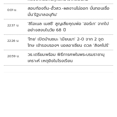
สอบท้องถิ่น-ฮั้วสว.-ผลงานไม่ออก บั่นทอนเชื่อ
0:01 น.
มั่น'รัฐบาลอนุทิน'
'ลิโอเนล เมสซี' สูญเสียคุณพ่อ 'ฮอร์เก' จากไป
22:37 น.
อย่างสงบในวัย 68 ปี
'ไทย' เปิดบ้านชนะ 'เมียนมา' 2-0 จาก 2 จุด
22:26 น.
โทษ เข้ารอบรองฯ บอลอาเซียน ดวล 'สิงคโปร์'
วธ.เตรียมพร้อม พิธีการศพในพระบรมราชานุ
20:59 น.
เคราะห์ เหตุยิงในโรงเรียน