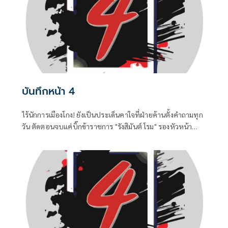
บันทึกหน้า 4
ไร้นักการเมืองโกง! ยังเป็นประเด็นคาใจที่ฝ่ายค้านตั้งคำถามทุก
วัน ตัดตอนจบแค่บิ๊กข้าราชการ "รังสิมันต์ โรม" รองหัวหน้า
พรรคประชาชน ในฐานะประธานคณะกรรมาธิการการ
กฎหมาย การยุติธรรรมและสิทธิมนุษยชน