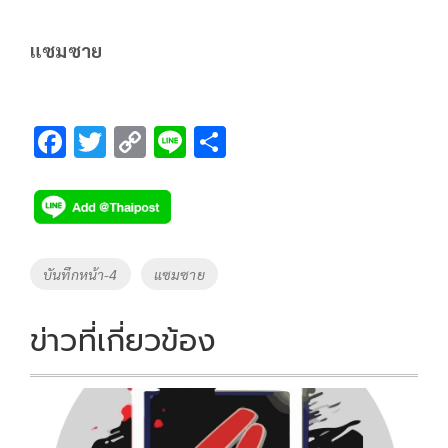
แซมซาย
F
T
C
Li
S
ac
wi
o
n
h
e
tt
p
e
ar
b
er
y
e
o
Li
Tags
บันทึกหน้า-4
แซมซาย
o
n
k
k
ข่าวที่เกี่ยวข้อง