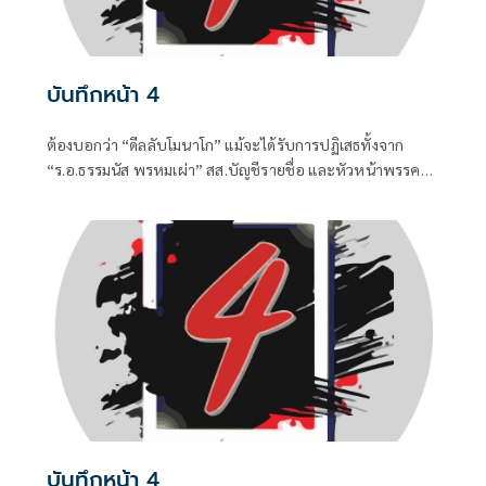
บันทึกหน้า 4
ต้องบอกว่า “ดีลลับโมนาโก” แม้จะได้รับการปฏิเสธทั้งจาก
“ร.อ.ธรรมนัส พรหมเผ่า” สส.บัญชีรายชื่อ และหัวหน้าพรรค
กล้าธรรม (กธ.) รวมถึง “แพทองธาร ชินวัตร” อดีตนายก
รัฐมนตรี ที่ปัจจุบันรั้งเก้าอี้ที่ปรึกษาพรรคเพื่อไทยไปแล้ว แต่
เมื่อมีควันย่อมมีไฟอย่างไรอย่างนั้น จึงทำให้ “อนุทิน ชาญวีร
กูล” นายกรัฐมนตรีและรัฐมนตรีว่าการกระทรวงมหาดไทยถึง
กับประกาศกลางวงประชุมคณะรัฐมนตรีในวันพุธที่ 5 สิงหาคม
บันทึกหน้า 4