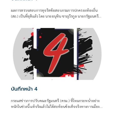
ผลการตรวจสอบการทุจริตข้อสอบกรมการปกครองท้องถิ่น
(สถ.) เป็นที่ยุติแล้ว โดย นายอนุทิน ชาญวีรกูล นายกรัฐมนตรี
และ รมว.มหาดไทย บอกว่า ในส่วนของรัฐบาลดำเนินการทุก
อย่างที่ควรทำหมดแล้ว จบแล้ว
บันทึกหน้า 4
กระแสข่าวการปรับคณะรัฐมนตรี (ครม.) ที่โหมกระหน่ำอย่าง
หนักในช่วงนี้ แท้จริงแล้วไม่ได้สะท้อนข้อเท็จจริงทางการเมือง
แต่เป็นเพียงเกมจิตวิทยาและสงครามข่าวสารที่ถูกขับเคลื่อน