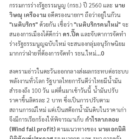
กรรมการร่างรัฐธรรมนูญ (กรธ.) ปี 2560 และ
นาย
วิษณุ เครืองาม
อดีตรองนายกฯ ถือว่าอยู่ในก๊วน
"เนติบริกร"
ด้วยกัน เชื่อว่า
"เนติบริกรคนใหม่"
จะ
สนองการเมืองได้ดีกว่า
ดร.ปื๊ด
และจับตาการจัดทำ
ร่างรัฐธรรมนูญฉบับใหม่ จะสนองกลุ่มอนุรักษนิยม
มากกว่าฝ่ายที่ต้องการจัดทำ รธน.ใหม่
...0
สงครามอ่าวในตะวันออกกลางส่งผลกระทบต่อระบบ
พลังงานทั่วโลก รัฐบาลไทยการันตีว่าไทยมีน้ำมัน
สำรองถึง 100 วัน แต่ตื่นมาเช้าวันนี้ น้ำมันปรับ
ราคาขึ้นลิตรละ 2 บาท ซึ่งเป็นการปรับตาม
สถานการณ์ใหม่ แต่เป็นสต๊อกน้ำมันดิบในราคาเก่า
จึงมีการเรียกร้องให้พิจารณาเก็บ
กำไรลาภลอย
(
Wind fall profit
)
ตามแนวทางของ
นายเอกนิติ
นิติทัณฑ์ประภาศ
รองนายกฯ และ รมว.การคลัง