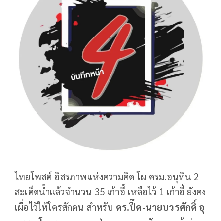
ไทยโพสต์ อิสรภาพแห่งความคิด โผ ครม.อนุทิน 2
สะเด็ดน้ำแล้วจำนวน 35 เก้าอี้ เหลือไว้ 1 เก้าอี้ ยังคง
เผื่อไว้ให้ใครสักคน สำหรับ
ดร.ปื๊ด-นายบวรศักดิ์ อุ