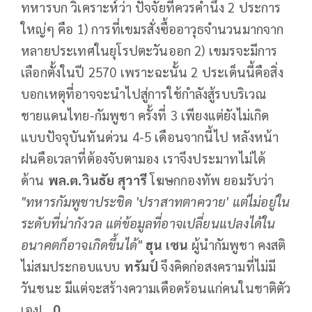
ทหารบก วิเคราะห์ว่า ปัจจัยที่ควรคำนึง 2 ประการ
ใหญ่ๆ คือ 1) การที่เขมรสั่งซื้ออาวุธจำนวนมากจาก
หลายประเทศในยุโรปตะวันออก 2) เขมรจะมีการ
เลือกตั้งในปี 2570 เพราะฉะนั้น 2 ประเด็นนี้คือสิ่ง
บอกเหตุที่อาจจะนำไปสู่การใช้กำลังสู้รบบริเวณ
ชายแดนไทย-กัมพูชา ครั้งที่ 3 เพียงแต่ยังไม่เกิด
แบบปัจจุบันทันด่วน 4-5 เดือนจากนี้ไป หลังหน้า
ฝนคือเวลาที่ต้องจับตามอง เราจึงประมาทไม่ได้
ด้าน
พล.ต.วินธัย สุวารี
โฆษกกองทัพ ยอมรับว่า
"ทหารกัมพูชาประชิด
'
ปราสาทตาควาย
'
แต่ไม่อยู่ใน
ระดับที่น่ากังวล แต่ข้อมูลที่อาจเปลี่ยนแปลงได้ใน
อนาคตก็อาจเกิดขึ้นได้"
ฮุน เซน
ผู้นำกัมพูชา คงสติ
ไม่สมประกอบแบบ
ทรัมป์
จึงคิดก่อสงครามที่ไม่มี
วันชนะ มีแต่จะสร้างความเดือดร้อนแก่คนในชาติตัว
เอง!
...0
.