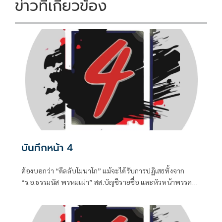
k
k
ข่าวที่เกี่ยวข้อง
บันทึกหน้า 4
ต้องบอกว่า “ดีลลับโมนาโก” แม้จะได้รับการปฏิเสธทั้งจาก
“ร.อ.ธรรมนัส พรหมเผ่า” สส.บัญชีรายชื่อ และหัวหน้าพรรค
กล้าธรรม (กธ.) รวมถึง “แพทองธาร ชินวัตร” อดีตนายก
รัฐมนตรี ที่ปัจจุบันรั้งเก้าอี้ที่ปรึกษาพรรคเพื่อไทยไปแล้ว แต่
เมื่อมีควันย่อมมีไฟอย่างไรอย่างนั้น จึงทำให้ “อนุทิน ชาญวีร