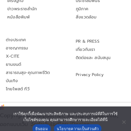
เศรษฐกิจ
ประชาสัมพันธ์
ข่าวพระราชสำนัก
ภูมิภาค
หนังสือพิมพ์
สิ่งแวดล้อม
ต่างประเทศ
PR & PRESS
อาชญากรรม
เกี่ยวกับเรา
X-CITE
ติดต่อและ สนับสนุน
ยานยนต์
สาธารณสุข-คุณภาพชีวิต
Privacy Policy
บันเทิง
ไทยโพสต์ ทีวี
Copyright© thaipost.net, All rights reserved.,
เราใช้คุกกี้เพื่อพัฒนาประสิทธิภาพ และประสบการณ์ที่ดีในการใช้
เว็บไซต์ของคุณ คุณสามารถศึกษารายละเอียดได้ที่นี่
ออกแบบเว็บ จัดทำเว็บไซต์โดย iDesign
ยินยอม
นโยบายความเป็นส่วนตัว