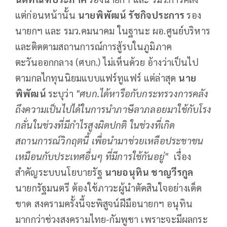
แต่ก่อนหน้านั้น
นายพิพัฒน์ รัชกิจประการ
รอง
นายกฯ และ รมว.คมนาคม ในฐานะ ผอ.ศูนย์บริหาร
และติดตามสถานการณ์การสู้รบในภูมิภาค
ตะวันออกกลาง (ศบก.) ไม่เห็นด้วย อ้างว่าเป็นไป
ตามกลไกทุนนิยมแบบแฟร์ทูแฟร์ แต่ล่าสุด
นาย
พิพัฒน์
ระบุว่า
"ศบก.ได้หารือกับกระทรวงการคลัง
ถึงความเป็นไปได้ในการนำภาษีลาภลอยมาใช้กับโรง
กลั่นในช่วงที่มีกำไรสูงผิดปกติ ในช่วงที่เกิด
สถานการณ์วิกฤตนี้ เพื่อนำมาช่วยเหลือประชาชน
เหมือนกับประเทศอื่นๆ ที่มีการใช้กันอยู่"
เรื่อง
สำคัญระบบนโยบายรัฐ
นายอนุทิน ชาญวีรกูล
นายกรัฐมนตรี ต้องใช้ภาวะผู้นำตัดสินใจอย่างเด็ด
ขาด สงครามครั้งนี้จะพิสูจน์ฝีมือนายกฯ อนุทิน
มากกว่าช่วงสงครามไทย-กัมพูชา เพราะจะมีผลกระ