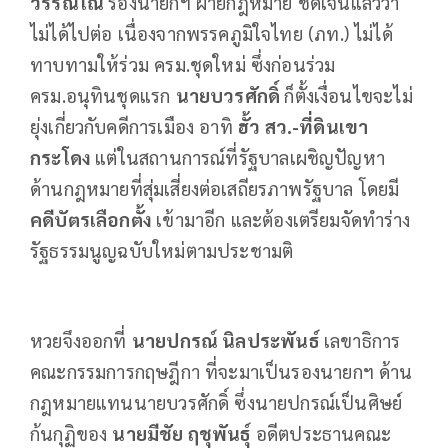
วรรณโณ
รองนายกฯ ฝ่ายกฎหมาย ชัดเจนแล้วว่า
ไม่ได้ไปต่อ เนื่องจากพรรคภูมิใจไทย (ภท.) ไม่ได้
ทาบทามให้ร่วม ครม.ชุดใหม่ ซึ่งก่อนร่วม
ครม.อนุทินชุดแรก
นายบวรศักดิ์
ก็ตั้งเงื่อนไขจะไม่
ยุ่งเกี่ยวกับคดีการเมือง อาทิ
ฮั้ว สว.-ที่ดินเขา
กระโดง
แต่ในสถานการณ์ที่รัฐบาลเผชิญปัญหา
ด้านกฎหมายที่สุ่มเสี่ยงต่อเสถียรภาพรัฐบาล โดยมี
คดีบัตรเลือกตั้ง
เข้ามาอีก และต้องเตรียมจัดทำร่าง
รัฐธรรมนูญฉบับใหม่ตามประชามติ
หวยจึงออกที่
นายปกรณ์ นิลประพันธ์
เลขาธิการ
คณะกรรมการกฤษฎีกา ที่จะมาเป็นรองนายกฯ ด้าน
กฎหมายแทนนายบวรศักดิ์ ซึ่งนายปกรณ์เป็นศิษย์
ก้นกุฏิของ
นายมีชัย ฤชุพันธุ์
อดีตประธานคณะ