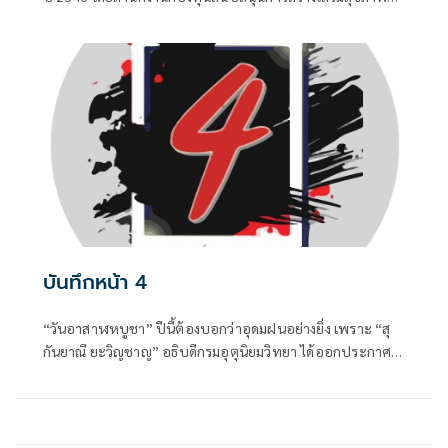
(สสส.) และเครือข่ายองค์กรงดเหล้า ก่อนที่คณะรัฐมนตรีจะมีมติ
เมื่อวันที่ 8 กรกฎาคม 2551 ประกาศให้วันเข้าพรรษาของทุกปี
เป็น "วันงดดื่มสุราแห่งชาติ" เพื่อสนับสนุนส่งเสริมให้ประชาชน
งดดื่มเหล้าในช่วงเทศกาลเข้าพรรษา
บันทึกหน้า 4
“วันอาสาฬหบูชา” ปีนี้ต้องบอกว่าอุดมฝนอย่างยิ่ง เพราะ “สุ
กันยาณี ยะวิญชาญ” อธิบดีกรมอุตุนิยมวิทยา ได้ออกประกาศ
เตือนให้ รับมือฝนถล่มหนักทั่วไทยจากผลของอิทธิพลร่องมรสุม
พาดผ่าน