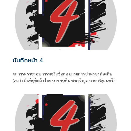
กูล” นายกรัฐมนตรีและรัฐมนตรีว่าการกระทรวงมหาดไทยถึง
กับประกาศกลางวงประชุมคณะรัฐมนตรีในวันพุธที่ 5 สิงหาคม
บันทึกหน้า 4
ผลการตรวจสอบการทุจริตข้อสอบกรมการปกครองท้องถิ่น
(สถ.) เป็นที่ยุติแล้ว โดย นายอนุทิน ชาญวีรกูล นายกรัฐมนตรี
และ รมว.มหาดไทย บอกว่า ในส่วนของรัฐบาลดำเนินการทุก
อย่างที่ควรทำหมดแล้ว จบแล้ว