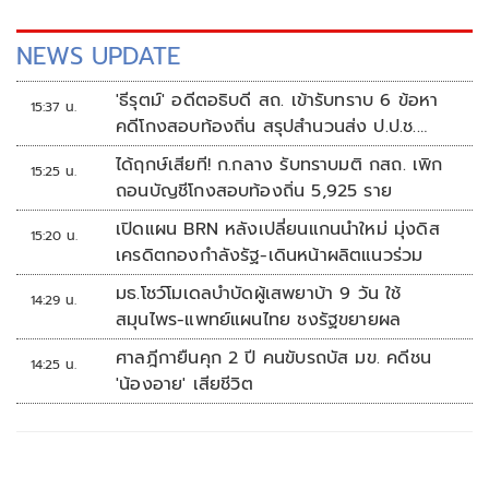
NEWS UPDATE
'ธีรุตม์' อดีตอธิบดี สถ. เข้ารับทราบ 6 ข้อหา
15:37 น.
คดีโกงสอบท้องถิ่น สรุปสำนวนส่ง ป.ป.ช.
สัปดาห์หน้า
ได้ฤกษ์เสียที! ก.กลาง รับทราบมติ กสถ. เพิก
15:25 น.
ถอนบัญชีโกงสอบท้องถิ่น 5,925 ราย
เปิดแผน BRN หลังเปลี่ยนแกนนำใหม่ มุ่งดิส
15:20 น.
เครดิตกองกำลังรัฐ-เดินหน้าผลิตแนวร่วม
มธ.โชว์โมเดลบำบัดผู้เสพยาบ้า 9 วัน ใช้
14:29 น.
สมุนไพร-แพทย์แผนไทย ชงรัฐขยายผล
ศาลฎีกายืนคุก 2 ปี คนขับรถบัส มข. คดีชน
14:25 น.
'น้องอาย' เสียชีวิต