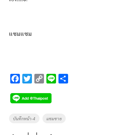
แซมแซม
F
T
C
Li
S
ac
wi
o
n
h
e
tt
p
e
ar
b
er
y
e
o
Li
Tags
บันทึกหน้า-4
แซมซาย
o
n