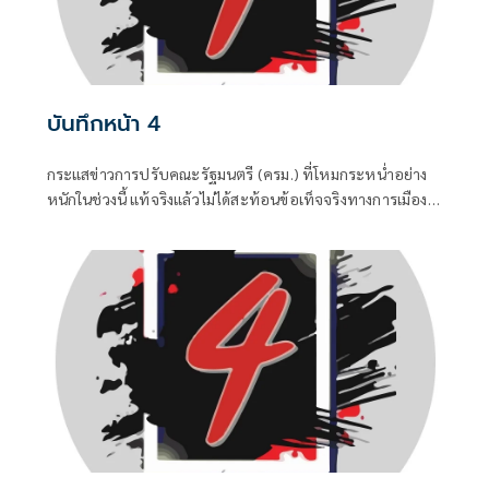
บันทึกหน้า 4
กระแสข่าวการปรับคณะรัฐมนตรี (ครม.) ที่โหมกระหน่ำอย่าง
หนักในช่วงนี้ แท้จริงแล้วไม่ได้สะท้อนข้อเท็จจริงทางการเมือง
แต่เป็นเพียงเกมจิตวิทยาและสงครามข่าวสารที่ถูกขับเคลื่อน
จากสองทางหลัก คือกลุ่มคนนอกที่ไม่ชอบรัฐบาล พยายามดิส
เครดิตเพื่อสร้างความสั่นคลอน และ สส.บางกลุ่มในพรรค
สีน้ำเงินที่กระหายเก้าอี้กระทรวง