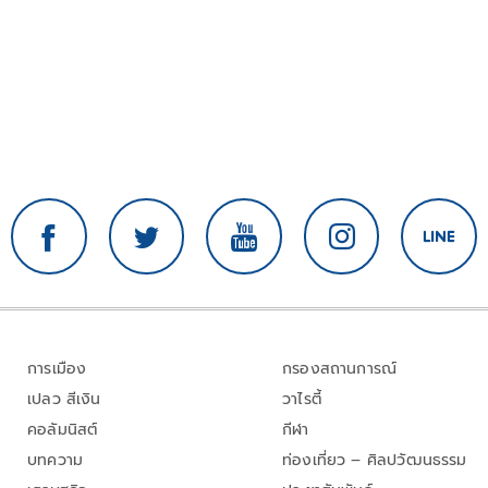
การเมือง
กรองสถานการณ์
เปลว สีเงิน
วาไรตี้
คอลัมนิสต์
กีฬา
บทความ
ท่องเที่ยว – ศิลปวัฒนธรรม