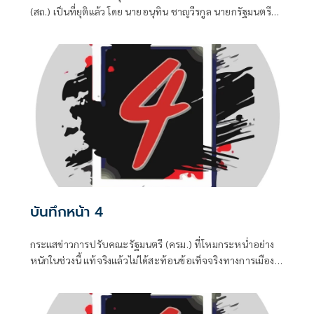
(สถ.) เป็นที่ยุติแล้ว โดย นายอนุทิน ชาญวีรกูล นายกรัฐมนตรี
และ รมว.มหาดไทย บอกว่า ในส่วนของรัฐบาลดำเนินการทุก
อย่างที่ควรทำหมดแล้ว จบแล้ว
บันทึกหน้า 4
กระแสข่าวการปรับคณะรัฐมนตรี (ครม.) ที่โหมกระหน่ำอย่าง
หนักในช่วงนี้ แท้จริงแล้วไม่ได้สะท้อนข้อเท็จจริงทางการเมือง
แต่เป็นเพียงเกมจิตวิทยาและสงครามข่าวสารที่ถูกขับเคลื่อน
จากสองทางหลัก คือกลุ่มคนนอกที่ไม่ชอบรัฐบาล พยายามดิส
เครดิตเพื่อสร้างความสั่นคลอน และ สส.บางกลุ่มในพรรค