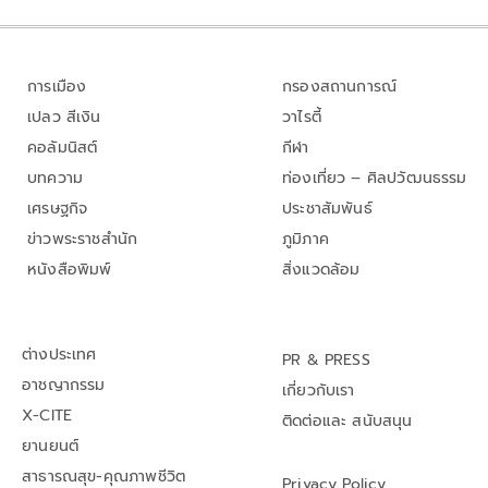
การเมือง
กรองสถานการณ์
เปลว สีเงิน
วาไรตี้
คอลัมนิสต์
กีฬา
บทความ
ท่องเที่ยว – ศิลปวัฒนธรรม
เศรษฐกิจ
ประชาสัมพันธ์
ข่าวพระราชสำนัก
ภูมิภาค
หนังสือพิมพ์
สิ่งแวดล้อม
ต่างประเทศ
PR & PRESS
อาชญากรรม
เกี่ยวกับเรา
X-CITE
ติดต่อและ สนับสนุน
ยานยนต์
สาธารณสุข-คุณภาพชีวิต
Privacy Policy