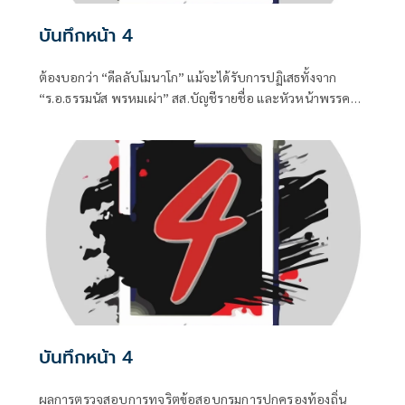
บันทึกหน้า 4
ต้องบอกว่า “ดีลลับโมนาโก” แม้จะได้รับการปฏิเสธทั้งจาก
“ร.อ.ธรรมนัส พรหมเผ่า” สส.บัญชีรายชื่อ และหัวหน้าพรรค
กล้าธรรม (กธ.) รวมถึง “แพทองธาร ชินวัตร” อดีตนายก
รัฐมนตรี ที่ปัจจุบันรั้งเก้าอี้ที่ปรึกษาพรรคเพื่อไทยไปแล้ว แต่
เมื่อมีควันย่อมมีไฟอย่างไรอย่างนั้น จึงทำให้ “อนุทิน ชาญวีร
กูล” นายกรัฐมนตรีและรัฐมนตรีว่าการกระทรวงมหาดไทยถึง
กับประกาศกลางวงประชุมคณะรัฐมนตรีในวันพุธที่ 5 สิงหาคม
บันทึกหน้า 4
ผลการตรวจสอบการทุจริตข้อสอบกรมการปกครองท้องถิ่น