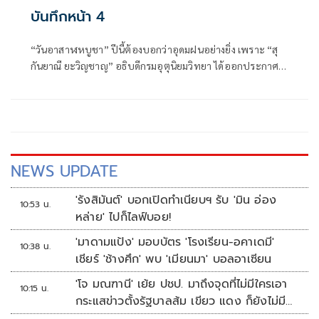
บันทึกหน้า 4
“วันอาสาฬหบูชา” ปีนี้ต้องบอกว่าอุดมฝนอย่างยิ่ง เพราะ “สุ
กันยาณี ยะวิญชาญ” อธิบดีกรมอุตุนิยมวิทยา ได้ออกประกาศ
เตือนให้ รับมือฝนถล่มหนักทั่วไทยจากผลของอิทธิพลร่องมรสุม
พาดผ่าน
NEWS UPDATE
'รังสิมันต์' บอกเปิดทำเนียบฯ รับ 'มิน อ่อง
10:53 น.
หล่าย' ไปก็ไลฟ์บอย!
'มาดามแป้ง' มอบบัตร 'โรงเรียน-อคาเดมี'
10:38 น.
เชียร์ 'ช้างศึก' พบ 'เมียนมา' บอลอาเซียน
'โจ มณฑานี' เย้ย ปชป. มาถึงจุดที่ไม่มีใครเอา
10:15 น.
กระแสข่าวตั้งรัฐบาลส้ม เขียว แดง ก็ยังไม่มีฟ้า
เลย