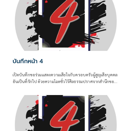
สีน้ำเงินที่กระหายเก้าอี้กระทรวง
บันทึกหน้า 4
เปิดบันทึกขอร่วมแสดงความเสียใจกับครอบครัวผู้สูญเสียบุคคล
อันเป็นที่รักไป ด้วยความโฉดชั่วไร้ศีลธรรมปราศจากสำนึกของ
“ฆาตกร” ซึ่งเป็นอดีตนักโทษซ้ำซาก ...0