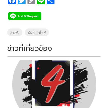
F
T
C
Li
S
ac
wi
o
n
h
e
tt
p
e
ar
b
er
y
e
o
Li
Tags
คางดำ
บันทึกหน้า-4
o
n
k
k
ข่าวที่เกี่ยวข้อง