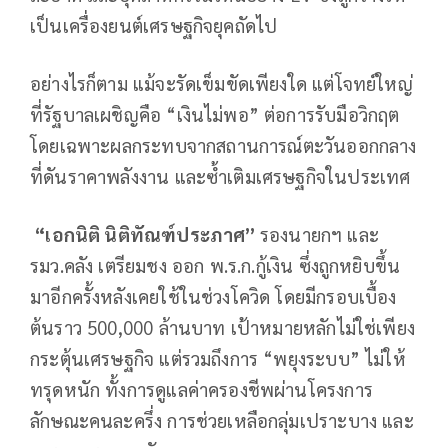
เป็นเครื่องยนต์เศรษฐกิจยุคถัดไป
อย่างไรก็ตาม แม้จะรัดเข็มขัดเพียงใด แต่โจทย์ใหญ่
ที่รัฐบาลเผชิญคือ “เงินไม่พอ” ต่อการรับมือวิกฤต
โดยเฉพาะผลกระทบจากสถานการณ์ตะวันออกกลาง
ที่ดันราคาพลังงาน และซ้ำเติมเศรษฐกิจในประเทศ
“เอกนิติ นิติทัณฑ์ประภาศ”
รองนายกฯ และ
รมว.คลัง เตรียมชง ออก พ.ร.ก.กู้เงิน ซึ่งถูกหยิบขึ้น
มาอีกครั้งหลังเคยใช้ในช่วงโควิด โดยมีกรอบเบื้อง
ต้นราว 500,000 ล้านบาท เป้าหมายหลักไม่ใช่เพียง
กระตุ้นเศรษฐกิจ แต่รวมถึงการ “พยุงระบบ” ไม่ให้
ทรุดหนัก ทั้งการดูแลค่าครองชีพผ่านโครงการ
ลักษณะคนละครึ่ง การช่วยเหลือกลุ่มเปราะบาง และ