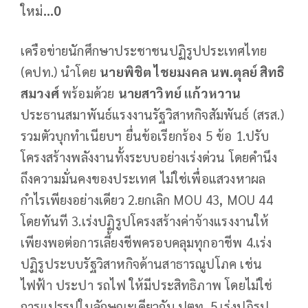
ใหม่
...0
เครือข่ายนักศึกษาประชาชนปฏิรูปประเทศไทย
(คปท.) นำโดย
นายพิชิต ไชยมงคล นพ.ตุลย์ สิทธิ
สมวงศ์
พร้อมด้วย
นายสาวิทย์ แก้วหวาน
ประธานสมาพันธ์แรงงานรัฐวิสาหกิจสัมพันธ์ (สรส.)
รวมตัวบุกทำเนียบฯ ยื่นข้อเรียกร้อง 5 ข้อ 1.ปรับ
โครงสร้างพลังงานทั้งระบบอย่างเร่งด่วน โดยคำนึง
ถึงความมั่นคงของประเทศ ไม่ใช่เพื่อแสวงหาผล
กำไรเพียงอย่างเดียว 2.ยกเลิก MOU 43, MOU 44
โดยทันที 3.เร่งปฏิรูปโครงสร้างค่าจ้างแรงงานให้
เพียงพอต่อการเลี้ยงชีพครอบคลุมทุกอาชีพ 4.เร่ง
ปฏิรูประบบรัฐวิสาหกิจด้านสาธารณูปโภค เช่น
ไฟฟ้า ประปา รถไฟ ให้มีประสิทธิภาพ โดยไม่ใช่
การแปรรูปในลักษณะเดียวกับ ปตท. 5.เร่งปฏิรูป