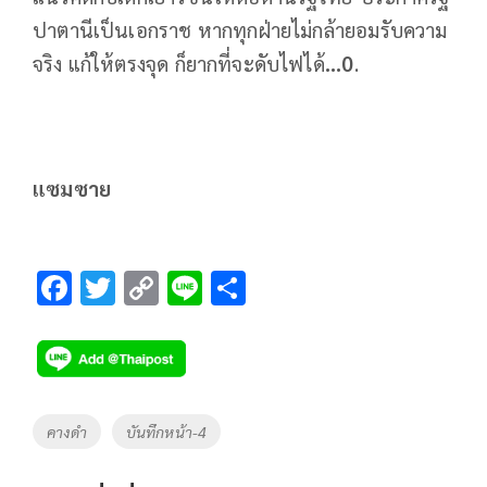
ปาตานีเป็นเอกราช หากทุกฝ่ายไม่กล้ายอมรับความ
จริง แก้ให้ตรงจุด ก็ยากที่จะดับไฟได้
...0
.
แซมซาย
F
T
C
Li
S
ac
wi
o
n
h
e
tt
p
e
ar
b
er
y
e
o
Li
Tags
คางดำ
บันทึกหน้า-4
o
n