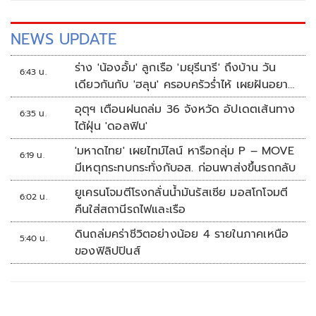
NEWS UPDATE
ร่าง 'น้องอั้ม' ลูกเรือ 'มยุรีนารี' ถึงบ้าน วัน
6:43 น.
เดียวกันกับ 'ฮลุน' ครอบครัวร่ำไห้ เผยฝันอยาก
เป็นทหารเรือ
อุตุฯ เตือนฝนถล่ม 36 จังหวัด อัปเดตเส้นทาง
6:35 น.
ไต้ฝุ่น 'ดอลฟิน'
'มหาดไทย' เผยไทม์ไลน์ หารือกลุ่ม P – MOVE
6:19 น.
มีเหตุกระทบกระทั่งกับอส. ก่อนพาส่งขึ้นรถกลับ
ยูเครนโจมตีโรงกลั่นน้ำมันรัสเซีย มอสโกโจมตี
6:02 น.
คืนใส่สถานีรถไฟและเรือ
ดินถล่มคร่าชีวิตอย่างน้อย 4 รายในภาคเหนือ
5:40 น.
ของฟิลิปปินส์