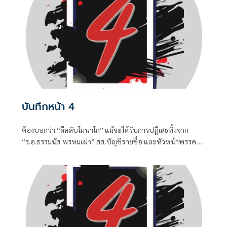
บันทึกหน้า 4
ต้องบอกว่า “ดีลลับโมนาโก” แม้จะได้รับการปฏิเสธทั้งจาก
“ร.อ.ธรรมนัส พรหมเผ่า” สส.บัญชีรายชื่อ และหัวหน้าพรรค
กล้าธรรม (กธ.) รวมถึง “แพทองธาร ชินวัตร” อดีตนายก
รัฐมนตรี ที่ปัจจุบันรั้งเก้าอี้ที่ปรึกษาพรรคเพื่อไทยไปแล้ว แต่
เมื่อมีควันย่อมมีไฟอย่างไรอย่างนั้น จึงทำให้ “อนุทิน ชาญวีร
กูล” นายกรัฐมนตรีและรัฐมนตรีว่าการกระทรวงมหาดไทยถึง
กับประกาศกลางวงประชุมคณะรัฐมนตรีในวันพุธที่ 5 สิงหาคม