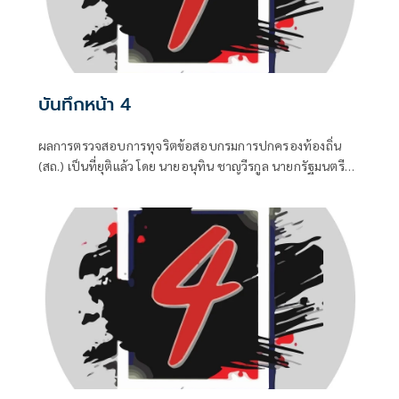
บันทึกหน้า 4
ผลการตรวจสอบการทุจริตข้อสอบกรมการปกครองท้องถิ่น
(สถ.) เป็นที่ยุติแล้ว โดย นายอนุทิน ชาญวีรกูล นายกรัฐมนตรี
และ รมว.มหาดไทย บอกว่า ในส่วนของรัฐบาลดำเนินการทุก
อย่างที่ควรทำหมดแล้ว จบแล้ว