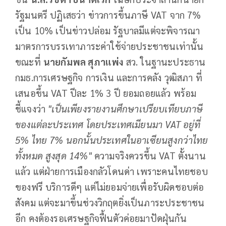
รัฐมนตรี ปฏิเสธว่า ข่าวการขึ้นภาษี VAT จาก 7%
เป็น 10% เป็นข่าวปล่อม รัฐบาลมีแต่จะพิจารณา
มาตรการบรรเทาภาระค่าใช้จ่ายประชาชนเท่านั้น
ขณะที่
นายกัมพล สุภาแพ่ง
สว. ในฐานะประธาน
กมธ.การเศรษฐกิจ การเงิน และการคลัง วุฒิสภา ที่
เสนอขึ้น VAT ปีละ 1% 3 ปี ยอมถอยแล้ว พร้อม
ชี้แจงว่า
"เป็นเพียงรายงานศึกษาเปรียบเทียบภาษี
ของแต่ละประเทศ โดยประเทศเมียนมา
VAT
อยู่ที่
5% ไทย 7% นอกนั้นประเทศในอาเซียนสูงกว่าไทย
ทั้งหมด สูงสุด 14%"
ความจริงควรขึ้น VAT ตั้งนาน
แล้ว แต่ฝ่ายการเมืองกลัวโดนด่า เพราะคนไทยชอบ
ของฟรี บริการดีๆ แต่ไม่ยอมจ่ายเพื่อรับผิดชอบต่อ
สังคม แต่จะมาขึ้นช่วงวิกฤตยิ่งเป็นภาระประชาชน
อีก คงต้องรอเศรษฐกิจฟื้นตัวค่อยมาปัดฝุ่นกัน