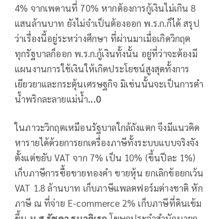
4% จากเพดานที่ 70% หากต้องการกู้เงินไม่เกิน 8
แสนล้านบาท ยังไม่จำเป็นต้องออก พ.ร.ก.ก็ได้ สรุป
ว่าเรื่องนี้อยู่ระหว่างศึกษา ที่ผ่านมาเมื่อเกิดวิกฤต
ทุกรัฐบาลก็ออก พ.ร.ก.กู้เงินทั้งนั้น อยู่ที่ว่าจะต้องมี
แผนงานการใช้เงินให้เกิดประโยชน์สูงสุดทั้งการ
เยียวยาและกระตุ้นเศรษฐกิจ มิเช่นนั้นจะเป็นการตำ
น้ำพริกละลายแม่น้ำ
...0
ในภาวะวิกฤตเหมือนรัฐบาลใกล้ถังแตก จึงมีแนวคิด
หารายได้ด้วยการยกเครื่องภาษีทั้งระบบแบบจริงจัง
ตั้งแต่ขยับ VAT จาก 7% เป็น 10% (ขึ้นปีละ 1%)
เก็บภาษีการซื้อขายทองคำ ขายหุ้น ยกเลิกข้อยกเว้น
VAT 1.8 ล้านบาท เก็บภาษีแพลตฟอร์มต่างชาติ หัก
ภาษี ณ ที่จ่าย E-commerce 2% เก็บภาษีที่ดินเข้ม
ขึ้น
น.ส.รัชดา ธนาดิเรก
โฆษกประจำสำนักนายก