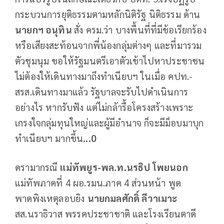
กระบวนการยุติธรรมตามหลักนิติรัฐ นิติธรรม ด้าน
นายกฯ อนุทิน
สั่ง ครม.ว่า บางพื้นที่ที่มีข้อเรียกร้อง
หรือเสียงสะท้อนจากพี่น้องกลุ่มต่างๆ และที่มารวม
ตัวชุมนุม ขอให้รัฐมนตรีเอาตัวเข้าไปหาประชาชน
ไม่ต้องให้เดินทางมาถึงทำเนียบฯ ในเมื่อ คปท.-
สรส.เดินทางมาแล้ว รัฐบาลจะรับไปดำเนินการ
อย่างไร หากรับฟัง แต่ไม่กล้ารื้อโครงสร้างเพราะ
เกรงใจกลุ่มทุนใหญ่และผู้มีอำนาจ ก็จะมีม็อบมาบุก
ทำเนียบฯ มากขึ้น
...0
ดรามากรณี
แม่ทัพยูร-พล.ท.นรธิป โพยนอก
แม่ทัพภาคที่ 4 ผอ.รมน.ภาค 4 ส่วนหน้า พูด
พาดพิงเหตุลอบยิง
นายกมลศักดิ์ ลีวาเมาะ
สส.นราธิวาส พรรคประชาชาติ และโรงเรียนตาดี