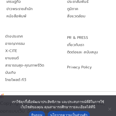
เศรษฐกิจ
ประชาสัมพันธ์
ข่าวพระราชสำนัก
ภูมิภาค
หนังสือพิมพ์
สิ่งแวดล้อม
ต่างประเทศ
PR & PRESS
อาชญากรรม
เกี่ยวกับเรา
X-CITE
ติดต่อและ สนับสนุน
ยานยนต์
สาธารณสุข-คุณภาพชีวิต
Privacy Policy
บันเทิง
ไทยโพสต์ ทีวี
Copyright© thaipost.net, All rights reserved.,
เราใช้คุกกี้เพื่อพัฒนาประสิทธิภาพ และประสบการณ์ที่ดีในการใช้
เว็บไซต์ของคุณ คุณสามารถศึกษารายละเอียดได้ที่นี่
ออกแบบเว็บ จัดทำเว็บไซต์โดย iDesign
ยินยอม
นโยบายความเป็นส่วนตัว