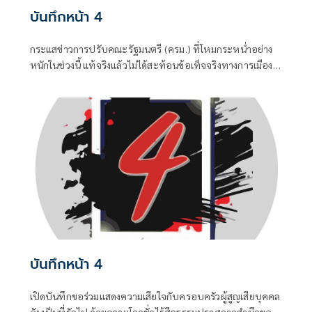
บันทึกหน้า 4
กระแสข่าวการปรับคณะรัฐมนตรี (ครม.) ที่โหมกระหน่ำอย่าง
หนักในช่วงนี้ แท้จริงแล้วไม่ได้สะท้อนข้อเท็จจริงทางการเมือง
แต่เป็นเพียงเกมจิตวิทยาและสงครามข่าวสารที่ถูกขับเคลื่อน
จากสองทางหลัก คือกลุ่มคนนอกที่ไม่ชอบรัฐบาล พยายามดิส
เครดิตเพื่อสร้างความสั่นคลอน และ สส.บางกลุ่มในพรรค
สีน้ำเงินที่กระหายเก้าอี้กระทรวง
บันทึกหน้า 4
เปิดบันทึกขอร่วมแสดงความเสียใจกับครอบครัวผู้สูญเสียบุคคล