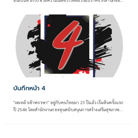
อันเป็นที่รักไป ด้วยความโฉดชั่วไร้ศีลธรรมปราศจากสำนึกของ
“ฆาตกร” ซึ่งเป็นอดีตนักโทษซ้ำซาก ...0
บันทึกหน้า 4
"งดเหล้าเข้าพรรษา" อยู่กับคนไทยมา 23 ปีแล้ว เริ่มต้นครั้งแรก
ปี 2546 โดยสำนักงานกองทุนสนับสนุนการสร้างเสริมสุขภาพ
(สสส.) และเครือข่ายองค์กรงดเหล้า ก่อนที่คณะรัฐมนตรีจะมีมติ
เมื่อวันที่ 8 กรกฎาคม 2551 ประกาศให้วันเข้าพรรษาของทุกปี
เป็น "วันงดดื่มสุราแห่งชาติ" เพื่อสนับสนุนส่งเสริมให้ประชาชน
งดดื่มเหล้าในช่วงเทศกาลเข้าพรรษา