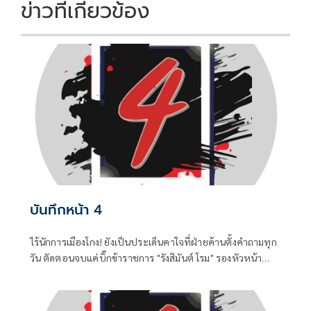
k
k
ข่าวที่เกี่ยวข้อง
บันทึกหน้า 4
ไร้นักการเมืองโกง! ยังเป็นประเด็นคาใจที่ฝ่ายค้านตั้งคำถามทุก
วัน ตัดตอนจบแค่บิ๊กข้าราชการ "รังสิมันต์ โรม" รองหัวหน้า
พรรคประชาชน ในฐานะประธานคณะกรรมาธิการการ
กฎหมาย การยุติธรรรมและสิทธิมนุษยชน