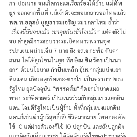
กา-ปอเนาะ จนเกิดกระแสเรียกร้องให้ย้าย
แม่ทัพ
ยูร
ออกจากพื้นที่ แม้เจ้าตัวจะยอมกล่าวขอโทษแล้ว
พล.ท.อดุลย์ บุญธรรมเจริญ
รมว.กลาโหม ย้ำว่า
"เรื่องนี้มันจบแล้ว เขาคุยกันเข้าใจแล้ว”
แต่คงยังไม่
จบ ล่าสุดมีการลอบวางระเบิดทหารพรานชุด
รปภ.ผบ.หน่วยเจ็บ 7 นาย ยิง อส.อ.กะพ้อ ดับคา
ถนน ไฟใต้ลุกโชนในยุค
ทักษิณ ชินวัตร
เป็นนา
ยกฯ ด้วยนโยบาย
กำปั้นเหล็ก
อุ้มฆ่ากลุ่มแบ่งแยก
ดินแดน เกิดเหตุกรือเซะ-ตากใบ เป็นตราบาปของ
รัฐไทย ยุคปัจจุบัน
"พรรคส้ม"
ก็ตอกย้ำบาดแผล
ทางประวัติศาสตร์ เป็นแนวร่วมกับกลุ่มแบ่งแยกดิน
แดน โจมตีรัฐไทยเป็นผู้ร้าย ทั้งที่กลุ่มแบ่งแยกดิน
แดนก็เข่นฆ่าผู้บริสุทธิ์เสียชีวิตมากมาย โทษกองทัพ
ใช้ IO แต่ฝ่ายตัวเองก็ใช้ IO ปลุกปั่น และยังปลูกฝัง
แนวคิดกับเด็กเยาวชนให้ต่อต้านรัฐไทย-ประกาศรัฐ