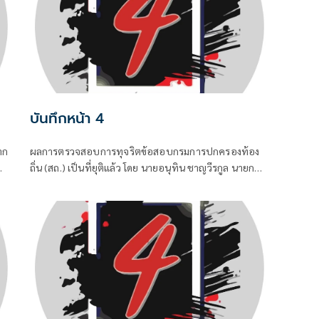
บันทึกหน้า 4
าก
ผลการตรวจสอบการทุจริตข้อสอบกรมการปกครองท้อง
ถิ่น (สถ.) เป็นที่ยุติแล้ว โดย นายอนุทิน ชาญวีรกูล นายก
ต
รัฐมนตรีและ รมว.มหาดไทย บอกว่า ในส่วนของรัฐบาล
ย
ดำเนินการทุกอย่างที่ควรทำหมดแล้ว จบแล้ว