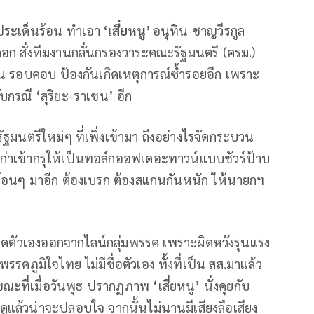
นประเด็นร้อน ทำเอา
‘เสี่ยหนู’
อนุทิน ชาญวีรกูล
ก สั่งทีมงานกลั่นกรองวาระคณะรัฐมนตรี (ครม.)
่ถ้วน รอบคอบ ป้องกันเกิดเหตุการณ์ซ้ำรอยอีก เพราะ
บกรณี ‘สุริยะ-ราเชน’ อีก
รัฐมนตรีใหม่ๆ ที่เพิ่งเข้ามา ถึงอย่างไรจัดกระบวน
นเก่าเข้ากรุให้เป็นทอล์กออฟเดอะทาวน์แบบชัวร์ป้าบ
จรร้อนๆ มาอีก ต้องเบรก ต้องสแกนกันหนัก ให้นายกฯ
ดีดตัวเองออกจากไลน์กลุ่มพรรค เพราะผิดหวังรุนแรง
ภูมิใจไทย ไม่มีชื่อตัวเอง ทั้งที่เป็น สส.มาแล้ว
ี่เมื่อวันพุธ ปรากฏภาพ ‘เสี่ยหนู’ นั่งคุยกับ
ดูแล้วน่าจะปลอบใจ จากนั้นไม่นานมีเสียงลือเสียง