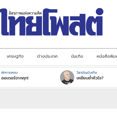
เศรษฐกิจ
ต่างประเทศ
บันเทิง
หนังสือพิม
ผักกาดหอม
วิสามัญบันเทิง
ออเดอร์จากคุก!
เหยียบย่ำหัวใจ?