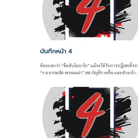
บันทึกหน้า 4
ต้องบอกว่า “ดีลลับโมนาโก” แม้จะได้รับการปฏิเสธทั้งจ
“ร.อ.ธรรมนัส พรหมเผ่า” สส.บัญชีรายชื่อ และหัวหน้า
พรรคกล้าธรรม (กธ.) รวมถึง “แพทองธาร ชินวัตร” อดี
นายกรัฐมนตรี ที่ปัจจุบันรั้งเก้าอี้ที่ปรึกษาพรรคเพื่อไท
ไปแล้ว แต่เมื่อมีควันย่อมมีไฟอย่างไรอย่างนั้น จึงทำให้
“อนุทิน ชาญวีรกูล” นายกรัฐมนตรีและรัฐมนตรีว่าการ
กระทรวงมหาดไทยถึงกับประกาศกลางวงประชุมคณะ
รัฐมนตรีในวันพุธที่ 5 สิงหาคม