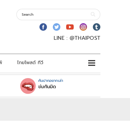
LINE : @THAIPOST
พ์
ไทยโพสต์ ทีวี
คันปากอยากเล่า
ข่มกันมิด