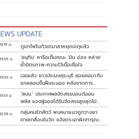
EWS UPDATE
13:19 น.
ภูเขาไฟในกัวเตมาลาหยุดปะทุแล้ว
'อนุทิน' หารือเต็มคณะ 'มิน อ่อง หล่าย'
13:05 น.
ย้ำมิตรภาพ-ความไว้เนื้อเชื่อใจ
เจอแล้ว ชาวประมงคุระบุรี ลอยคอมากับ
13:03 น.
แกลลอนขึ้นฝั่งระนอง หลังขาดการ
ติดต่อหลายวัน
‘สบน.’ ประกาศผลจัดสรรบอนด์ออม
13:01 น.
พลัส แจงผู้จองได้รับจัดสรรสูงสุดไม่
เกิน117,000บาท
กลุ่มคนรักสัตว์ พบหมาแมวถูกวางยา
12:39 น.
ตายเกลื่อนในวัด แจ้งตร.เอาผิดทารุณ
สัตว์