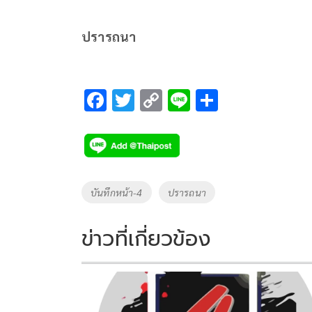
ปรารถนา
F
T
C
Li
S
ac
wi
o
n
h
e
tt
p
e
ar
b
er
y
e
o
Li
Tags
บันทึกหน้า-4
ปรารถนา
o
n
k
k
ข่าวที่เกี่ยวข้อง