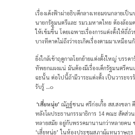
เรื่องเด้งฟ้าผ่าอธิบดีกลางเทอมจนกลายเป็
นายกรัฐมนตรีและ รมว.มหาดไทย ต้องล้อมคอ
ให้เข้มขึ้น โดยเฉพาะเรื่องการแต่งตั้งให้ถี
บางทีคาดไม่ถึงว่าจะเกิดเรื่องตามมาเหมือนกั
ยิ่งใกล้เข้าฤดูกาลโยกย้ายแต่งตั้งใหญ่ บรรดา
ทัพยกแผงแน่ มันต้องมีเรื่องเด็กรัฐมนตรีค
ฉะนั้น ต่อไปนี้ถ้ามีวาระแต่งตั้ง เป็นวาระ
รับรู้ ...๐
‘เสี่ยหนุ่ย’
ณัฏฐ์ชนน ศรีก่อเกื้อ สส.สงขลา 
หลังโผประธานกรรมาธิการ 14 คณะ สัดส่วนพรรค
หลายสมัย อยู่กับพรรคมานานกว่าหลายคน ขณะท
‘เสี่ยหนุ่ย’ ในห้องประชุมสภาผู้แทนราษฎร 