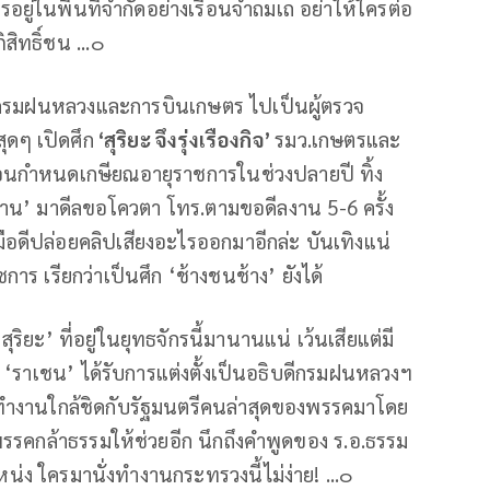
อยู่ในพื้นที่จำกัดอย่างเรือนจำถมเถ อย่าให้ใครต่อ
สิทธิ์ชน ...๐
บดีกรมฝนหลวงและการบินเกษตร ไปเป็นผู้ตรวจ
อสุดๆ เปิดศึก
‘สุริยะ จึงรุ่งเรืองกิจ’
รมว.เกษตรและ
อนกำหนดเกษียณอายุราชการในช่วงปลายปี ทิ้ง
น’ มาดีลขอโควตา โทร.ตามขอดีลงาน 5-6 ครั้ง
ีมือดีปล่อยคลิปเสียงอะไรออกมาอีกล่ะ บันเทิงแน่
าร เรียกว่าเป็นศึก ‘ช้างชนช้าง’ ยังได้
ยะ’ ที่อยู่ในยุทธจักรนี้มานานแน่ เว้นเสียแต่มี
า ‘ราเชน’ ได้รับการแต่งตั้งเป็นอธิบดีกรมฝนหลวงฯ
 ทำงานใกล้ชิดกับรัฐมนตรีคนล่าสุดของพรรคมาโดย
พรรคกล้าธรรมให้ช่วยอีก นึกถึงคำพูดของ ร.อ.ธรรม
่ง ใครมานั่งทำงานกระทรวงนี้ไม่ง่าย! ...๐