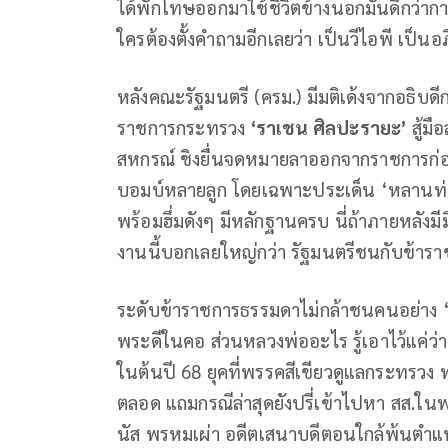
ได้พักโทษออกมาใช้ชีวิตข้างนอกมันดีกว่าการ
ใครต้องตั้งคำถามอีกเลยว่า เป็นวีไอพี เป็นอภิ
หลังคณะรัฐมนตรี (ครม.) มีมติเด้งจากอธิ
ราชการกระทรวง
‘ราเชน ศิลปะรายะ’
สู้มื
สหกรณ์ ชิงยื่นจดหมายลาออกจากราชการก่
บอมบ์หลายลูก โดยเฉพาะประเด็น ‘หลานท่า
พร้อมฮึ่มดังๆ มีหลักฐานครบ นี่ถ้าภายหลังม
งานนี้บอกเลยใหญ่กว่า รัฐมนตรีชนกับข้าราชก
ระดับข้าราชการธรรมดาไม่กล้าชนคนอย่าง ‘สุริ
พระดีในคอ ส่วนหลวงพ่ออะไร รู้เอาไว้แค่ว่
ในต้นปี 68 ยุคที่พรรคสีเขียวดูแลกระทรวง
ตลอด แถมกรณีล่าสุดยังปรี่เข้าไปหา สส.ใน
นัส พรหมเผ่า อดีตเสนาบดีตอนใกล้พ้นตำแหน