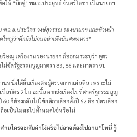
เพื่อให้ "บิ๊กตู่" พล.อ.ประยุทธ์ จันทร์โอชา เป็นนายกฯ
้อม พล.อ.ประวิตร วงษ์สุวรรณ รองนายกฯ และหัวหน้า
คใหญ่ว่าศึกยังไม่จบอย่าเพิ่งนับศพทหาร"
ิษณุ เครืองาม รองนายกฯ ก็ออกมาระบุว่า สูตร
องไม่ขัดรัฐธรรมนูญมาตรา 83, 86 และมาตรา 91
หนึ่งได้ยื่นเรื่องต่อผู้ตรวจการแผ่นดิน เพราะไม่
เป็นบัตร 2 ใบ ฉะนั้นหากส่งเรื่องไปที่ศาลรัฐธรรมนูญ
0 ก็ต้องกลับไปใช้กติกาเลือกตั้งปี 62 คือ บัตรเลือก
ู่ก็ถือเป็นโมฆะไปทั้งหมดใช่หรือไม่
ส่วนใครจะเสียค่าโง่หรือไม่อาจต้องไปถาม "โทนี่
วู้