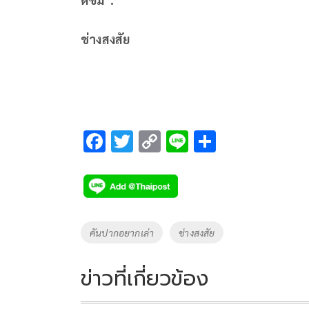
ช่างสงสัย
F
T
C
Li
S
ac
wi
o
n
h
e
tt
p
e
ar
b
er
y
e
o
Li
Tags
คันปากอยากเล่า
ช่างสงสัย
o
n
k
k
ข่าวที่เกี่ยวข้อง