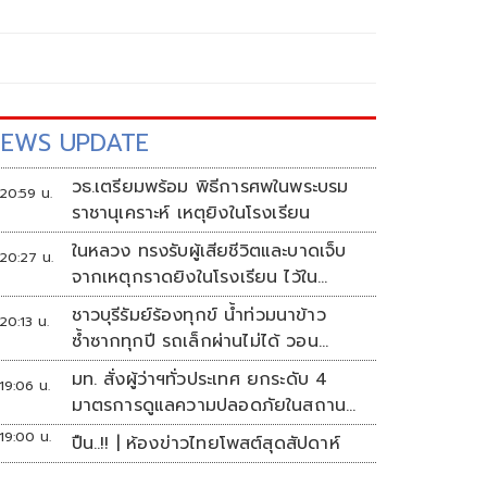
EWS UPDATE
วธ.เตรียมพร้อม พิธีการศพในพระบรม
20:59 น.
ราชานุเคราะห์ เหตุยิงในโรงเรียน
ในหลวง ทรงรับผู้เสียชีวิตและบาดเจ็บ
20:27 น.
จากเหตุกราดยิงในโรงเรียน ไว้ใน
พระบรมราชานุเคราะห์
ชาวบุรีรัมย์ร้องทุกข์ น้ำท่วมนาข้าว
20:13 น.
ซ้ำซากทุกปี รถเล็กผ่านไม่ได้ วอน
หน่วยงานเร่งแก้ไข
มท. สั่งผู้ว่าฯทั่วประเทศ ยกระดับ 4
19:06 น.
มาตรการดูแลความปลอดภัยในสถาน
ศึกษา
19:00 น.
ปืน..!! | ห้องข่าวไทยโพสต์สุดสัปดาห์