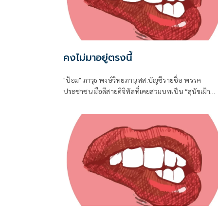
คงไม่มาอยู่ตรงนี้
"ป้อม" ภาวุธ พงษ์วิทยภานุ สส.บัญชีรายชื่อ พรรค
ประชาชน มือดีสายดิจิทัลที่เคยสวมบทเป็น “สุนัขเฝ้า
บ้าน” เปิดหน้าสับเละโครงการ TH-AI Passport วงเงิน
1,621 ล้านบาท ของกระทรวงดิจิทัลเพื่อเศรษฐกิจและ
สังคม (ดีอี)