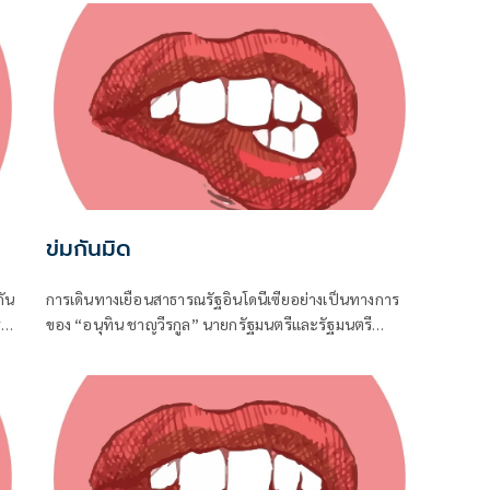
ข่มกันมิด
ัน
การเดินทางเยือนสาธารณรัฐอินโดนีเซียอย่างเป็นทางการ
่
ของ “อนุทิน ชาญวีรกูล” นายกรัฐมนตรีและรัฐมนตรี
น่ง
ว่าการกระทรวงมหาดไทย ถือเป็นปรากฏการณ์ทางการทูต
จาก
ครั้งประวัติศาสตร์ ที่สะท้อนถึงเกียรติภูมิอันโดดเด่นของ
ประเทศไทยบนเวทีโลกได้อย่างชัดเจน