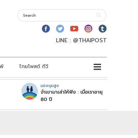
LINE : @THAIPOST
พ์
ไทยโพสต์ ทีวี
มองมุมสูง
จำเขามาเล่าให้ฟัง : เมื่อเราอายุ
80 ปี