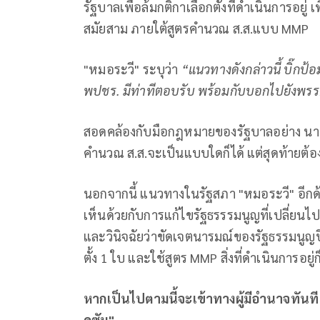
รัฐบาลเพื่อล้มกติกาเลือกตั้งที่ดำเนินการอยู่ 
สมัยสาม ภายใต้สูตรคำนวณ ส.ส.แบบ MMP
"หมอระวี" ระบุว่า
“แนวทางดังกล่าวนี้ บิ๊กป
พปชร. มีท่าทีตอบรับ พร้อมกับบอกไปยังพรร
สอดคล้องกับมือกฎหมายของรัฐบาลอย่าง นายว
คำนวณ ส.ส.จะเป็นแบบใดก็ได้ แต่สุดท้ายต้
นอกจากนี้ แนวทางในรัฐสภา "หมอระวี" อีกด้าน
เห็นด้วยกับการแก้ไขรัฐธรรรมนูญที่เปลี่ยนไป
และวินิจฉัยว่าขัดเจตนารมณ์ของรัฐธรรมนูญปี 6
ตั้ง 1 ใบ และใช้สูตร MMP สิ่งที่ดำเนินการอย
หากเป็นไปตามนี้จะเข้าทางผู้มีอำนาจทันที 
ดซัม".