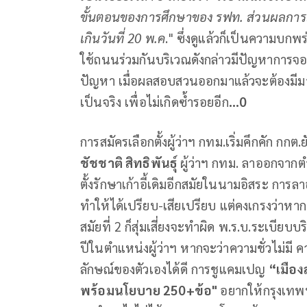
ขั้นตอนของการศึกษาของ รฟท. ส่วนผลการส
เกินวันที่
20
พ.ค
." ซึ่งดูแล้วก็เป็นความบก
ใช้ถนนร่วมกันบริเวณดังกล่าวมีปัญหาการจอ
ปัญหา เมื่อผลสอบสวนออกมาแล้วจะต้องมีม
เป็นจริง เพื่อไม่เกิดซ้ำรอยอีก
...0
การสมัครเลือกตั้งผู้ว่าฯ กทม.เริ่มคึกคัก กกต.
ชัชชาติ สิทธิพันธุ์
ผู้ว่าฯ กทม. ลาออกจากตำแ
ตั้งรักษาเก้าอี้เดิมอีกสมัยในนามอิสระ การล
ทำให้ได้เปรียบ-เสียเปรียบ แต่คงเกรงว่าหากย
สมัยที่ 2 ก็สุ่มเสี่ยงจะทำผิด พ.ร.บ.ระเบ
ปีในตำแหน่งผู้ว่าฯ หากจะว่าความชั่วไม่มี 
ลักษณ์ของตัวเองได้ดี การชูแคมเปญ
“เมือง
พร้อมนโยบาย 250+ข้อ"
อยากให้กรุงเทพฯ 