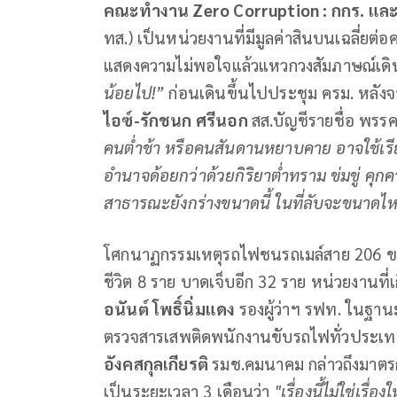
คณะทำงาน
Zero Corruption
: กกร. แล
ทส.) เป็นหน่วยงานที่มีมูลค่าสินบนเฉลี่ยต่อค
แสดงความไม่พอใจแล้วแหวกวงสัมภาษณ์เดิน
น้อยไป!”
ก่อนเดินขึ้นไปประชุม ครม. หลังจ
ไอซ์-รักชนก ศรีนอก
สส.บัญชีรายชื่อ พร
คนตํ่าช้า หรือคนสันดานหยาบคาย อาจใช้เรียกผู
อำนาจด้อยกว่าด้วยกิริยาต่ำทราม ข่มขู่ คุก
สาธารณะยังกร่างขนาดนี้ ในที่ลับจะขนาดไห
โศกนาฏกรรมเหตุรถไฟชนรถเมล์สาย 206 ของ
ชีวิต 8 ราย บาดเจ็บอีก 32 ราย หน่วยงานที่เ
อนันต์ โพธิ์นิ่มแดง
รองผู้ว่าฯ รฟท. ในฐาน
ตรวจสารเสพติดพนักงานขับรถไฟทั่วประเทศ
อังคสกุลเกียรติ
รมช.คมนาคม กล่าวถึงมาตรก
เป็นระยะเวลา 3 เดือนว่า
"เรื่องนี้ไม่ใช่เรื