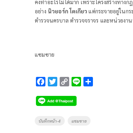
คงทำอะไรไม่ได้มาก เพราะโครงสร้างทางกฎ
อย่าง
นิวยอร์ก โตเกียว
แต่กระจายอยู่ในกระ
ตำรวจนครบาล ตำรวจจราจร และหน่วยงานที่เ
แซมซาย
F
T
C
Li
S
ac
wi
o
n
h
e
tt
p
e
ar
b
er
y
e
o
Li
Tags
บันทึกหน้า-4
แซมซาย
o
n