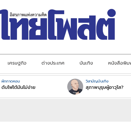
เศรษฐกิจ
ต่างประเทศ
บันเทิง
หนังสือพิม
ผักกาดหอม
วิสามัญบันเทิง
ดับไฟใต้มันไม่ง่าย
สุภาพบุรุษผู้อาวุโส?