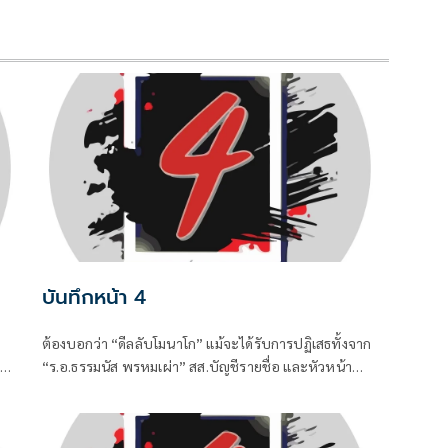
บันทึกหน้า 4
ต้องบอกว่า “ดีลลับโมนาโก” แม้จะได้รับการปฏิเสธทั้งจาก
"
“ร.อ.ธรรมนัส พรหมเผ่า” สส.บัญชีรายชื่อ และหัวหน้า
พรรคกล้าธรรม (กธ.) รวมถึง “แพทองธาร ชินวัตร” อดีต
น
นายกรัฐมนตรี ที่ปัจจุบันรั้งเก้าอี้ที่ปรึกษาพรรคเพื่อไทย
ไปแล้ว แต่เมื่อมีควันย่อมมีไฟอย่างไรอย่างนั้น จึงทำให้