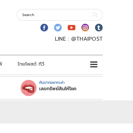
LINE : @THAIPOST
พ์
ไทยโพสต์ ทีวี
คันปากอยากเล่า
เลขทรัพย์สินให้โชค