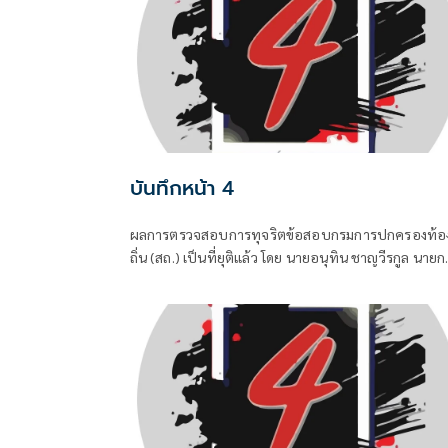
บันทึกหน้า 4
ผลการตรวจสอบการทุจริตข้อสอบกรมการปกครองท้อ
ถิ่น (สถ.) เป็นที่ยุติแล้ว โดย นายอนุทิน ชาญวีรกูล นายก
รัฐมนตรีและ รมว.มหาดไทย บอกว่า ในส่วนของรัฐบาล
ดำเนินการทุกอย่างที่ควรทำหมดแล้ว จบแล้ว