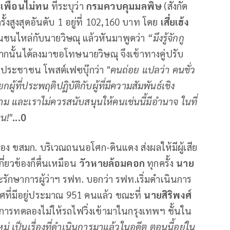
ะเพื่อนไม่ทน
ที่ระบุว่า
กรมควบคุมมลพิษ
(สังกัด
รั้งสูงสุดอันดับ 1 อยู่ที่ 102,160 บาท โดย
เสี่ยเฮ้ง
ชนไหล่กับนายวิษณุ แล้วหันมาพูดว่า
“มึงรู้จักกู
ากนั้นได้ลงมาขอโทษนายวิษณุ จึงเข้าทางคู่ปรับ
รคประชาชน โพสต์เฟซบุ๊กว่า
"คนถ่อย แปลว่า คนชั่ว
้ที่ประพฤติปฏิบัติกับผู้ที่มีความสัมพันธ์เชิง
คาม และเราไม่ควรสนับสนุนให้คนเช่นนี้มีอำนาจ ในที่
น!"
...0
 ขสมก. บริเวณถนนอโศก-ดินแดง ส่งผลให้มีผู้เสีย
กี่ยวข้องก็ตื่นเหมือน
วัวหายล้อมคอก
ทุกครั้ง
นาย
ะรักษาการผู้ว่าฯ รฟท. บอกว่า รฟท.เริ่มดำเนินการ
ที่มีอยู่ประมาณ 951 คนแล้ว ขณะที่
นายสิริพงศ์
ารทดลองไม่ให้รถไฟวิ่งเข้ามาในกรุงเทพฯ ชั้นใน
่องใหม่ เป็นเรื่องที่ดำเนินการมาแล้วในอดีต ตอนนี้อยู่ใน