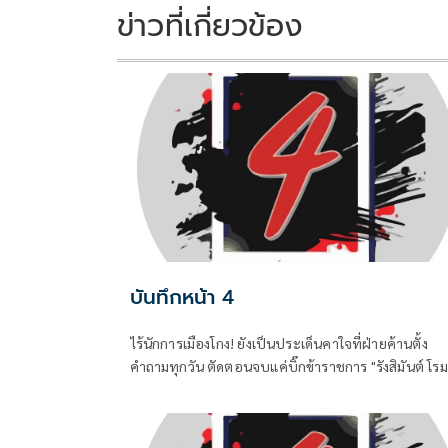
k
k
ข่าวที่เกี่ยวข้อง
บันทึกหน้า 4
ไร้นักการเมืองโกง! ยังเป็นประเด็นคาใจที่ฝ่ายค้านตั้ง
คำถามทุกวัน ตัดตอนจบแค่บิ๊กข้าราชการ "รังสิมันต์ โรม
รองหัวหน้าพรรคประชาชน ในฐานะประธานคณะ
กรรมาธิการการกฎหมาย การยุติธรรรมและสิทธิมนุษยช