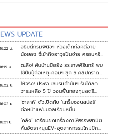
EWS UPDATE
อธิบดีกรมพินิจฯ ห่วงเด็กก่อคดีอายุ
16:22 น.
น้อยลง ชี้เข้าถึงอาวุธปืนง่าย ครอบครัว
แตกแยกเป็นชนวนสำคัญ
ตะลึง! ค้นบ้านมือยิง รร.เทพศิรินทร์ พบ
16:19 น.
ใช้ปืนปู่ก่อเหตุ-คอมฯ ซุก 5 คลิปกราด
ยิง
ให้จริง! ประธานชมรมกำนันฯ รับได้ลด
16:02 น.
วาระเหลือ 5 ปี วอนฟื้นกองทุนสตรี
อำเภอละล้าน
'ซาลาห์' ตัวเปิดกับ 'แทร็บซอนสปอร์'
16:02 น.
ต่อหน้าแฟนบอลเรือนหมื่น
‘คลัง’ เตรียมยกเครื่องภาษีสรรพสามิต
16:01 น.
หั่นอัตราหนุนEV-อุตสาหกรรมใหม่ปัก
หมุดไทย