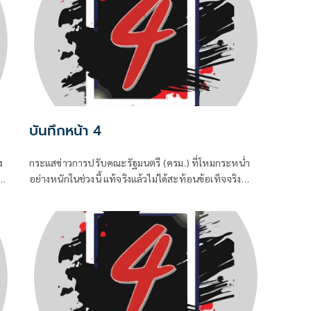
“อนุทิน ชาญวีรกูล” นายกรัฐมนตรีและรัฐมนตรีว่าการ
กระทรวงมหาดไทยถึงกับประกาศกลางวงประชุมคณะ
รัฐมนตรีในวันพุธที่ 5 สิงหาคม
บันทึกหน้า 4
ง
กระแสข่าวการปรับคณะรัฐมนตรี (ครม.) ที่โหมกระหน่ำ
อย่างหนักในช่วงนี้ แท้จริงแล้วไม่ได้สะท้อนข้อเท็จจริง
ทางการเมือง แต่เป็นเพียงเกมจิตวิทยาและสงครามข่าวสาร
ที่ถูกขับเคลื่อนจากสองทางหลัก คือกลุ่มคนนอกที่ไม่ชอบ
รัฐบาล พยายามดิสเครดิตเพื่อสร้างความสั่นคลอน และ
สส.บางกลุ่มในพรรคสีน้ำเงินที่กระหายเก้าอี้กระทรวง