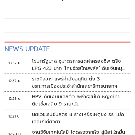
ตอกย้ำแนวทางการคัดสรรวัตถุดิบอย่าง
ยั่งยืน
NEWS UPDATE
โฆษกรัฐบาล ชูมาตรการลดค่าครองชีพ ตรึง
13:32 น.
LPG 423 บาท ‘ไทยช่วยไทยพลัส’ ดันเงินหมุน
แสนล้าน
ราชกิจจาฯ แพร่คำสั่งอนุทิน ตั้ง 3
12:37 น.
ขรก.การเมืองประจำสำนักเลขาธิการนายกฯ
HPV ภัยเงียบใกล้ตัว ชะล่าใจไม่ได้ หญิงไทย
12:28 น.
ติดเชื้อเฉลี่ย 9 ราย/วัน
นิติเวชเริ่มชันสูตร 8 ร่างเหยื่อเหตุยิง รร. เปิด
12:21 น.
เกณฑ์เยียวยา
งานวิจัยเทคโนโลยี โดดลงจากหิ้ง สู่มือ1.2หมื่น
12:20 น.