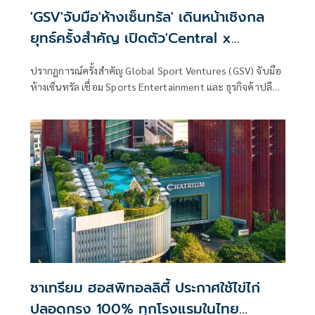
'GSV'จับมือ'ห้างเซ็นทรัล' เดินหน้าเชิงกล
ยุทธ์ครั้งสำคัญ เปิดตัว'Central x
Rajadamnern Stadium Bag'
ปรากฏการณ์ครั้งสำคัญ Global Sport Ventures (GSV) จับมือ
ห้างเซ็นทรัล เชื่อม Sports Entertainment และ ธุรกิจค้าปลีก
สร้างโอกาสทางธุรกิจใหม่จากกีฬา วัฒนธรรม การท่องเที่ยว
และประสบการณ์ผู้บริโภค​ เปิดฉากความร่วมมือด้วย Central x
Rajadamnern Stadium Bag ถ่ายทอดอัตลักษณ์ เรื่องราว และ
คุณค่าของสององค์กรไทยที่มีประวัติศาสตร์ยาวนานกว่า 80 ปี
ผ่านงานออกแบบร่วมสมัย ต่อยอดบทบาทของราชดำเนินสู่การ
สร้างความร่วมมือกับพันธมิตรจากต่างอุตสาหกรรม เพื่อขยาย
คุณค่าของมวยไทยและความเป็นไทยสู่เวทีระดับสากล
ชาเทรียม ฮอสพิทอลลิตี้ ประกาศใช้ไข่ไก่
ปลอดกรง 100% ทุกโรงแรมในไทย