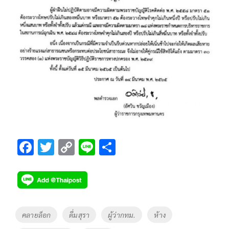
F
T
C
Li
S
ac
wi
o
n
h
e
tt
p
e
ar
b
er
y
e
o
Li
Tags
คลายล็อก
ดื่มสุรา
ผู้ว่ากทม.
ห้าง
o
n