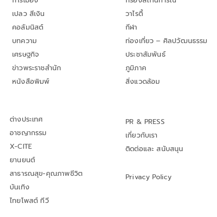
การเมือง
กรองสถานการณ์
เปลว สีเงิน
วาไรตี้
คอลัมนิสต์
กีฬา
บทความ
ท่องเที่ยว – ศิลปวัฒนธรรม
เศรษฐกิจ
ประชาสัมพันธ์
ข่าวพระราชสำนัก
ภูมิภาค
หนังสือพิมพ์
สิ่งแวดล้อม
ต่างประเทศ
PR & PRESS
อาชญากรรม
เกี่ยวกับเรา
X-CITE
ติดต่อและ สนับสนุน
ยานยนต์
สาธารณสุข-คุณภาพชีวิต
Privacy Policy
บันเทิง
ไทยโพสต์ ทีวี