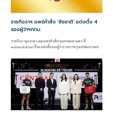
ราชกิจจาฯ แพร่คำสั่ง 'ชัชชาติ' แต่งตั้ง 4
รองผู้ว่าฯกทม.
ราชกิจจานุเบกษา เผยแพร่คำสั่งกรุงเทพมหานคร ที่
๑๘๘๑/๒๕๖๙ เรื่อง แต่งตั้งรองผู้ว่าราชการกรุงเทพมหานคร