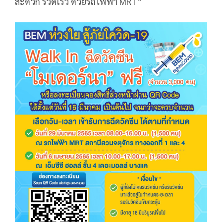
สะดวก รวดเร็ว ด้วยรถไฟฟ้า MRT”