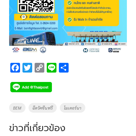
F
T
C
Li
S
ac
wi
o
n
h
e
tt
p
e
ar
b
er
y
e
o
Li
Tags
BEM
ฉีดวัคซีนฟรี
โมเดอร์นา
o
n
k
k
ข่าวที่เกี่ยวข้อง