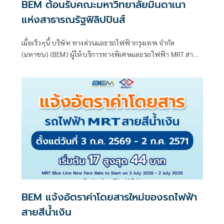
BEM ต้อนรับคณะมหาวิทยาลัยมินดาเนา
แห่งสาธารณรัฐฟิลิปปินส์
เมื่อเร็วๆนี้ บริษัท ทางด่วนและรถไฟฟ้ากรุงเทพ จำกัด
(มหาชน) (BEM) ผู้ให้บริการทางพิเศษและรถไฟฟ้า MRT สาย
สีน้ำเงินและสายสีม่วง ให้การต้อนรับนักศึกษาและอาจารย์จาก
คณะวิศวกรรม
BEM แจ้งอัตราค่าโดยสารใหม่ของรถไฟฟ้า
สายสีน้ำเงิน