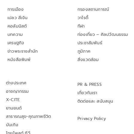
การเมือง
กรองสถานการณ์
เปลว สีเงิน
วาไรตี้
คอลัมนิสต์
กีฬา
บทความ
ท่องเที่ยว – ศิลปวัฒนธรรม
เศรษฐกิจ
ประชาสัมพันธ์
ข่าวพระราชสำนัก
ภูมิภาค
หนังสือพิมพ์
สิ่งแวดล้อม
ต่างประเทศ
PR & PRESS
อาชญากรรม
เกี่ยวกับเรา
X-CITE
ติดต่อและ สนับสนุน
ยานยนต์
สาธารณสุข-คุณภาพชีวิต
Privacy Policy
บันเทิง
ไทยโพสต์ ทีวี