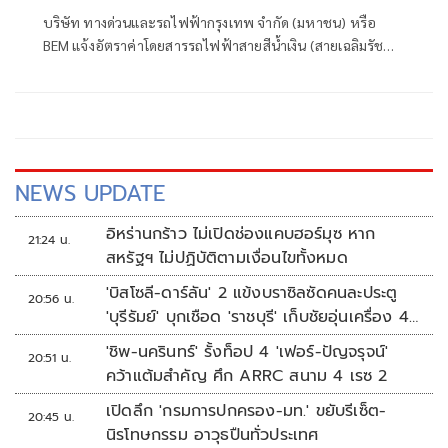
บริษัท ทางด่วนและรถไฟฟ้ากรุงเทพ จำกัด (มหาชน) หรือ
BEM แจ้งอัตราค่าโดยสารรถไฟฟ้าสายสีน้ำเงิน (สายเฉลิมรัช
มงคล) ใหม่ มีผลตั้งแต่วันที่ 3 กรกฎาคม 2569 – 2 กรกฎาคม
2571
NEWS UPDATE
อิหร่านกร้าว ไม่เปิดช่องแคบฮอร์มุซ หาก
21:24 น.
สหรัฐฯ ไม่ปฏิบัติตามเงื่อนไขทั้งหมด
'บิสโซลี-ดาร์ลัน' 2 แข้งบราซิลซัดคนละประตู
20:56 น.
'บุรีรัมย์' บุกเชือด 'ราชบุรี' เก็บชัยอุ่นเครื่อง 4
นัดรวด
'ชิพ-นครินทร์' รั้งท็อป 4 'เฟอร์-ปัญจรุจน์'
20:51 น.
คว้าแต้มสำคัญ ศึก ARRC สนาม 4 เรซ 2
เปิดลึก 'กรมการปกครอง-มท.' ขยับรีเซ็ต-
20:45 น.
นิรโทษกรรม อาวุธปืนทั่วประเทศ