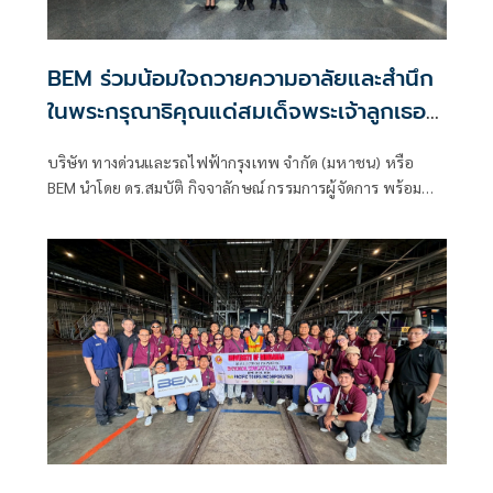
BEM ร่วมน้อมใจถวายความอาลัยและสำนึก
ในพระกรุณาธิคุณแด่สมเด็จพระเจ้าลูกเธอ
เจ้าฟ้าพัชรกิติยาภาฯ
บริษัท ทางด่วนและรถไฟฟ้ากรุงเทพ จำกัด (มหาชน) หรือ
BEM นำโดย ดร.สมบัติ กิจจาลักษณ์ กรรมการผู้จัดการ พร้อม
ด้วยคณะผู้บริหารและพนักงาน ร่วมพิธีถวายความอาลัยและ
น้อมสำนึกในพระกรุณาธิคุณแด่สมเด็จพระเจ้าลูกเธอ เจ้าฟ้าพัช
รกิติยาภา นเรนทิราเทพยวดี กรมหลวงราชสาริณีสิริพัชร มหา
วัชรราชธิดา