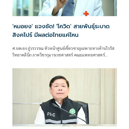
'หมอยง' แจงชัด! 'โควิด' สายพันธุ์ระบาด
สิงคโปร์ มีผลต่อไทยแค่ไหน
ศ.นพ.ยง ภู่วรวรรณ หัวหน้าศูนย์เชี่ยวชาญเฉพาะทางด้านไวรัส
วิทยาคลินิก ภาควิชากุมารเวชศาสตร์ คณะแพทยศาสตร์
จุฬาลงกรณ์มหาวิทยาลัย