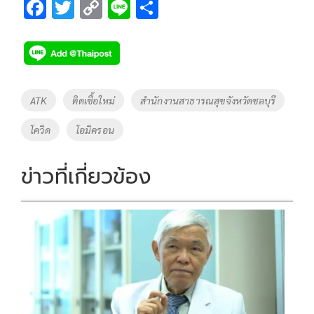
F
T
C
Li
S
ac
wi
o
n
h
e
tt
p
e
ar
b
er
y
e
o
Li
Tags
ATK
ติดเชื้อใหม่
สำนักงานสาธารณสุขจังหวัดชลบุรี
o
n
โควิด
โอมิครอน
k
k
ข่าวที่เกี่ยวข้อง