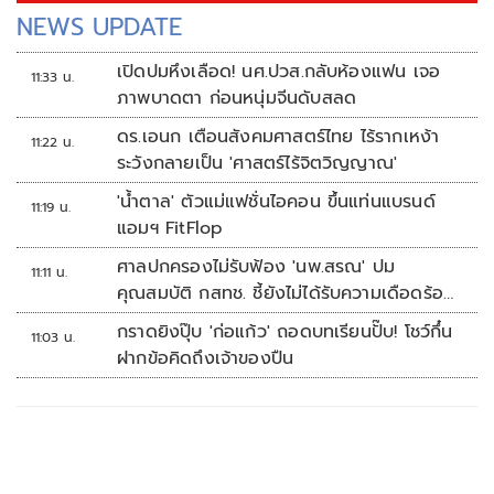
NEWS UPDATE
เปิดปมหึงเลือด! นศ.ปวส.กลับห้องแฟน เจอ
11:33 น.
ภาพบาดตา ก่อนหนุ่มจีนดับสลด
ดร.เอนก เตือนสังคมศาสตร์ไทย ไร้รากเหง้า
11:22 น.
ระวังกลายเป็น 'ศาสตร์ไร้จิตวิญญาณ'
'น้ำตาล' ตัวแม่แฟชั่นไอคอน ขึ้นแท่นแบรนด์
11:19 น.
แอมฯ FitFlop
ศาลปกครองไม่รับฟ้อง 'นพ.สรณ' ปม
11:11 น.
คุณสมบัติ กสทช. ชี้ยังไม่ได้รับความเดือดร้อน
เสียหาย
กราดยิงปุ๊บ 'ก่อแก้ว' ถอดบทเรียนปั๊บ! โชว์กึ๋น
11:03 น.
ฝากข้อคิดถึงเจ้าของปืน