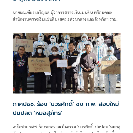
นายมณเฑียร เจริญผล ผู้ว่าการตรวจเงินแผ่นดิน พร้อมคณะ
สำนักงานตรวจเงินแผ่นดิน (สตง.) ส่วนกลาง และจังหวัดฯ ร่วม
กันลงพื้นที่ตรวจความคืบหน้าของโครงการพัฒนาและปรับปรุง
ภูมิทัศน์ลำตะคอง
ภาคปชช. ร้อง 'บวรศักดิ์' ชง ก.พ. สอบใหม่
ปมปลด 'หมอสุภัทร'
เครือข่าย ขสช. ร้องขอความเป็นธรรม 'บวรศักดิ์' ปมปลด 'หมอสุ