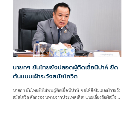
นายกฯ ยันไทยยังปลอดผู้ติดเชื้อนิปาห์ ยึด
ต้นแบบเฝ้าระวังสมัยโควิด
นายกฯ ยันไทยยังไม่พบผู้ติดเชื้อนิปาห์ ขอให้ยึดโมเดลเฝ้าระวัง
สมัยโควิด คัดกรอง นทท.จากประเทศเสี่ยง แนะเลี่ยงสัมผัสมือ
กินร้อน-ช้อนกลาง-ล้างมือ สั่งสธ. แถลงหวั่นปชช.วิตก ชี้ติดต่อ
จากสารคัดหลั่งไม่ฟุ้งในอากาศ