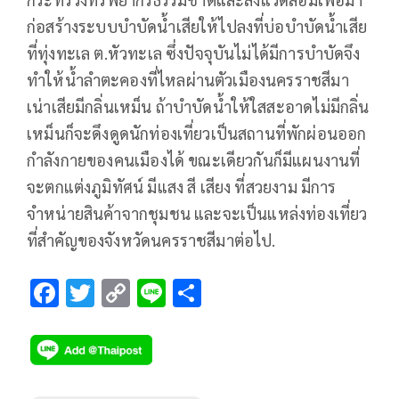
ก่อสร้างระบบบำบัดน้ำเสียให้ไปลงที่บ่อบำบัดน้ำเสีย
ที่ทุ่งทะเล ต.หัวทะเล ซึ่งปัจจุบันไม่ได้มีการบำบัดจึง
ทำให้น้ำลำตะคองที่ไหลผ่านตัวเมืองนครราชสีมา
เน่าเสียมีกลิ่นเหม็น ถ้าบำบัดน้ำให้ใสสะอาดไม่มีกลิ่น
เหม็นก็จะดึงดูดนักท่องเที่ยวเป็นสถานที่พักผ่อนออก
กำลังกายของคนเมืองได้ ขณะเดียวกันก็มีแผนงานที่
จะตกแต่งภูมิทัศน์ มีแสง สี เสียง ที่สวยงาม มีการ
จำหน่ายสินค้าจากชุมชน และจะเป็นแหล่งท่องเที่ยว
ที่สำคัญของจังหวัดนครราชสีมาต่อไป.
F
T
C
Li
S
ac
wi
o
n
h
e
tt
p
e
ar
b
er
y
e