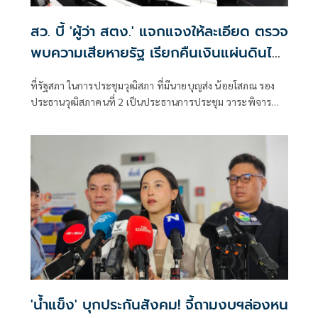
สว. บี้ 'ผู้ว่า สตง.' แจกแจงให้ละเอียด ตรวจ
พบความเสียหายรัฐ เรียกคืนเงินแผ่นดินได้
เท่าไหร่
ที่รัฐสภา ในการประชุมวุฒิสภา ที่มีนายบุญส่ง น้อยโสภณ รอง
ประธานวุฒิสภาคนที่ 2 เป็นประธานการประชุม วาระพิจารณา
เรื่องที่เสนอใหม่รายงานผลการปฏิบัติงานของสำนักงานการ
ตรวจเงินแผ่นดิน (สตง.) ประจำปีงบประมาณ 2568
'น้ำแข็ง' บุกประกันสังคม! จี้ถามงบฯล่องหน