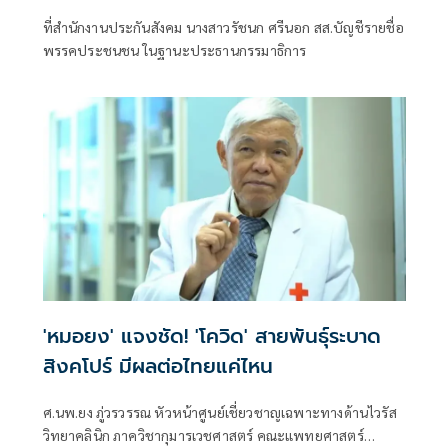
ที่สำนักงานประกันสังคม นางสาวรัชนก ศรีนอก สส.บัญชีรายชื่อ
พรรคประชนชน ในฐานะประธานกรรมาธิการ
'หมอยง' แจงชัด! 'โควิด' สายพันธุ์ระบาด
สิงคโปร์ มีผลต่อไทยแค่ไหน
ศ.นพ.ยง ภู่วรวรรณ หัวหน้าศูนย์เชี่ยวชาญเฉพาะทางด้านไวรัส
วิทยาคลินิก ภาควิชากุมารเวชศาสตร์ คณะแพทยศาสตร์