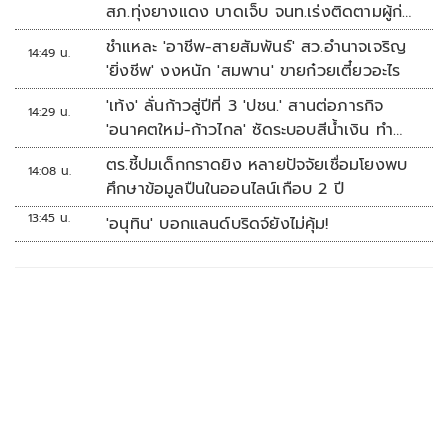
สภ.ทุ่งยางแดง บาดเจ็บ จนท.เร่งติดตามผู้ก่อ
เหตุ
ชำแหละ 'อาชีพ-สายสัมพันธ์' สว.อำนาจเจริญ
14:49 น.
'ยิ่งชีพ' งงหนัก 'สมพาน' ขายก๋วยเตี๋ยวอะไร
'เท้ง' ลั่นก้าวสู่ปีที่ 3 'ปชน.' สานต่อภารกิจ
14:29 น.
'อนาคตใหม่-ก้าวไกล' ซัดระบอบสีน้ำเงิน ทำ
หลักนิติรัฐ-นิติธรรมสั่นคลอน
ตร.ชี้ปมเด็กกราดยิง หลายปัจจัยเชื่อมโยงพบ
14:08 น.
ศึกษาข้อมูลปืนในออนไลน์เกือบ 2 ปี
13:45 น.
'อนุทิน' บอกแลนด์บริดจ์ยังไม่คุ้ม!