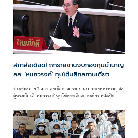
สภาส่อเดือด! ถกรายงานงบกองทุนบำนาญ
สส. 'หมอวรงค์' ทุบโต๊ะเลิกสถานเดียว
ประชุมสภาฯ 2 เม.ย. ส่อเดือด! ถกรายงานงบกองทุนบำนาญ สส.
ผู้ทรงเกียรติ 'หมอวรงค์' ทุบโต๊ะยกเลิกสถานเดียว หลังเปิด
ข้อมูลเป็น สส. แค่ปีเดียว ก็ได้สิทธิ เผยตัวเลขงบการเงิน
สินทรัพย์ลด-ค่าใช้จ่ายพุ่ง