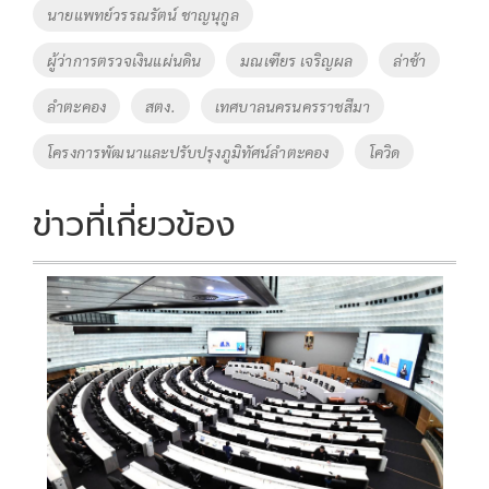
o
Li
Tags
นายแพทย์วรรณรัตน์ ชาญนุกูล
o
n
ผู้ว่าการตรวจเงินแผ่นดิน
มณเฑียร เจริญผล
ล่าช้า
k
k
ลำตะคอง
สตง.
เทศบาลนครนครราชสีมา
โครงการพัฒนาและปรับปรุงภูมิทัศน์ลำตะคอง
โควิด
ข่าวที่เกี่ยวข้อง