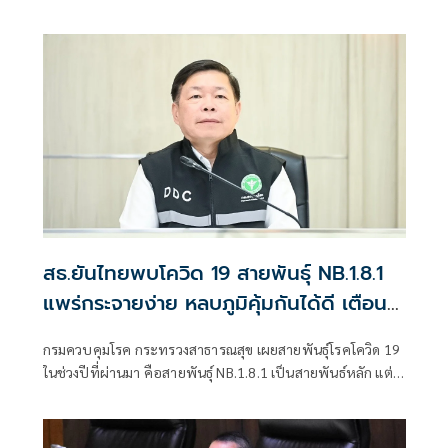
จุฬาลงกรณ์มหาวิทยาลัย
สธ.ยันไทยพบโควิด 19 สายพันธุ์ NB.1.8.1
แพร่กระจายง่าย หลบภูมิคุ้มกันได้ดี เตือน
รักษาสุขอนามัย
กรมควบคุมโรค กระทรวงสาธารณสุข เผยสายพันธุ์โรคโควิด 19
ในช่วงปีที่ผ่านมา คือสายพันธุ์ NB.1.8.1 เป็นสายพันธ์หลัก แต่
ยังไม่พบหลักฐานว่าทำให้เกิดการกระจายของโรคอย่างรวดเร็ว
หรือโรครุนแรงมากขึ้น