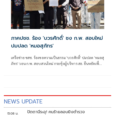
ภาคปชช. ร้อง 'บวรศักดิ์' ชง ก.พ. สอบใหม่
ปมปลด 'หมอสุภัทร'
เครือข่าย ขสช. ร้องขอความเป็นธรรม 'บวรศักดิ์' ปมปลด 'หมอสุ
ภัทร' วอน ก.พ. สอบสวนใหม่ กระทุ้งผู้บริหาร สธ. ยืนหยัดเพื่อ
ความถูกต้อง
NEWS UPDATE
ปัตตานีระอุ! คนร้ายลอบยิงตำรวจ
15:08 น.