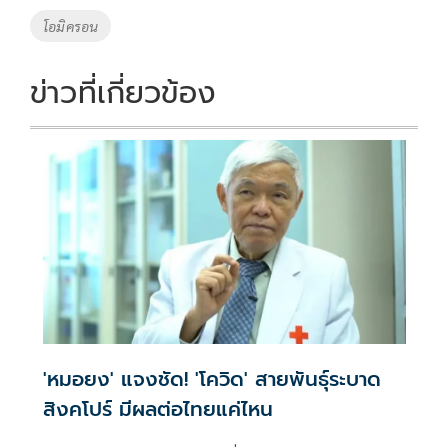
o
n
โอมิครอน
k
k
ข่าวที่เกี่ยวข้อง
'หมอยง' แจงชัด! 'โควิด' สายพันธุ์ระบาด
สิงคโปร์ มีผลต่อไทยแค่ไหน