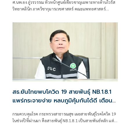
ศ.นพ.ยง ภู่วรวรรณ หัวหน้าศูนย์เชี่ยวชาญเฉพาะทางด้านไวรัส
วิทยาคลินิก ภาควิชากุมารเวชศาสตร์ คณะแพทยศาสตร์
จุฬาลงกรณ์มหาวิทยาลัย
สธ.ยันไทยพบโควิด 19 สายพันธุ์ NB.1.8.1
แพร่กระจายง่าย หลบภูมิคุ้มกันได้ดี เตือน
รักษาสุขอนามัย
กรมควบคุมโรค กระทรวงสาธารณสุข เผยสายพันธุ์โรคโควิด 19
ในช่วงปีที่ผ่านมา คือสายพันธุ์ NB.1.8.1 เป็นสายพันธ์หลัก แต่
ยังไม่พบหลักฐานว่าทำให้เกิดการกระจายของโรคอย่างรวดเร็ว