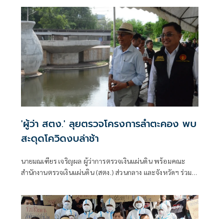
หรือโรครุนแรงมากขึ้น
'ผู้ว่า สตง.' ลุยตรวจโครงการลำตะคอง พบ
สะดุดโควิดงบล่าช้า
นายมณเฑียร เจริญผล ผู้ว่าการตรวจเงินแผ่นดิน พร้อมคณะ
สำนักงานตรวจเงินแผ่นดิน (สตง.) ส่วนกลาง และจังหวัดฯ ร่วม
กันลงพื้นที่ตรวจความคืบหน้าของโครงการพัฒนาและปรับปรุง
ภูมิทัศน์ลำตะคอง