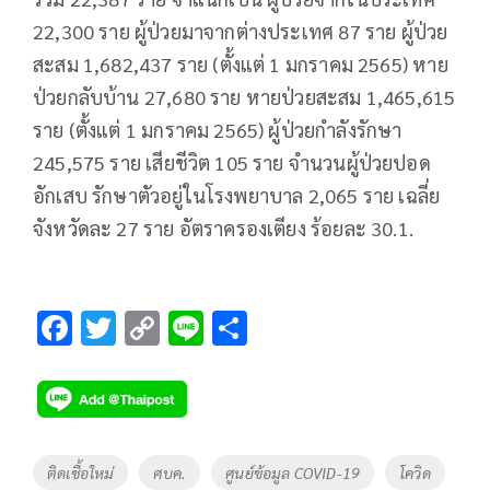
22,300 ราย ผู้ป่วยมาจากต่างประเทศ 87 ราย ผู้ป่วย
สะสม 1,682,437 ราย (ตั้งแต่ 1 มกราคม 2565) หาย
ป่วยกลับบ้าน 27,680 ราย หายป่วยสะสม 1,465,615
ราย (ตั้งแต่ 1 มกราคม 2565) ผู้ป่วยกำลังรักษา
245,575 ราย เสียชีวิต 105 ราย จำนวนผู้ป่วยปอด
อักเสบ รักษาตัวอยู่ในโรงพยาบาล 2,065 ราย เฉลี่ย
จังหวัดละ 27 ราย อัตราครองเตียง ร้อยละ 30.1.
F
T
C
Li
S
ac
wi
o
n
h
e
tt
p
e
ar
b
er
y
e
o
Li
Tags
ติดเชื้อใหม่
ศบค.
ศูนย์ข้อมูล COVID-19
โควิด