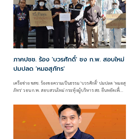
ภาคปชช. ร้อง 'บวรศักดิ์' ชง ก.พ. สอบใหม่
ปมปลด 'หมอสุภัทร'
เครือข่าย ขสช. ร้องขอความเป็นธรรม 'บวรศักดิ์' ปมปลด 'หมอสุ
ภัทร' วอน ก.พ. สอบสวนใหม่ กระทุ้งผู้บริหาร สธ. ยืนหยัดเพื่อ
ความถูกต้อง