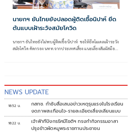
นายกฯ ยันไทยยังปลอดผู้ติดเชื้อนิปาห์ ยึด
ต้นแบบเฝ้าระวังสมัยโควิด
นายกฯ ยันไทยยังไม่พบผู้ติดเชื้อนิปาห์ ขอให้ยึดโมเดลเฝ้าระวัง
สมัยโควิด คัดกรอง นทท.จากประเทศเสี่ยง แนะเลี่ยงสัมผัสมือ
กินร้อน-ช้อนกลาง-ล้างมือ สั่งสธ. แถลงหวั่นปชช.วิตก ชี้ติดต่อ
จากสารคัดหลั่งไม่ฟุ้งในอากาศ
NEWS UPDATE
กสทช. กำชับสื่อเสนอข่าวเหตุรุนแรงในโรงเรียน
18:52 น.
งดภาพสะเทือนใจ-รายละเอียดเสี่ยงเลียนแบบ
เจ้าฟ้าทีปังกรรัศมีโชติฯ ทรงทำกิจกรรมอาสา
18:22 น.
ปรุงข้าวผัดหมูพระราชทานประชาชน