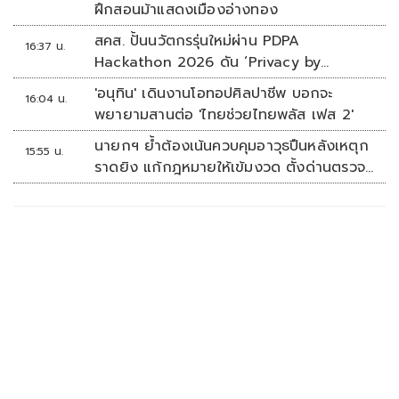
ฝึกสอนม้าแสดงเมืองอ่างทอง
สคส. ปั้นนวัตกรรุ่นใหม่ผ่าน PDPA
16:37 น.
Hackathon 2026 ดัน ‘Privacy by
Design for all’ สู่โซลูชันคุ้มครองข้อมูลส่วน
'อนุทิน' เดินงานโอทอปศิลปาชีพ บอกจะ
16:04 น.
บุคคลที่ใช้ได้จริง
พยายามสานต่อ 'ไทยช่วยไทยพลัส เฟส 2'
นายกฯ ย้ำต้องเน้นควบคุมอาวุธปืนหลังเหตุก
15:55 น.
ราดยิง แก้กฎหมายให้เข้มงวด ตั้งด่านตรวจ
เพิ่ม