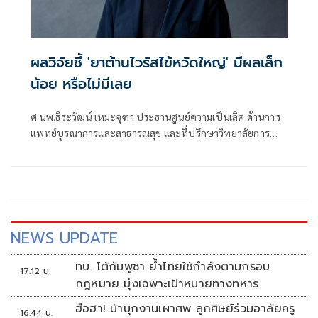
ผลวิจัยชี้ 'ยาต้านไวรัสไข้หวัดใหญ่' มีผลเล็ก
น้อย หรือไม่มีเลย
ศ.นพ.ธีระวัฒน์ เหมะจุฑา ประธานศูนย์ความเป็นเลิศ ด้านการ
แพทย์บูรณาการและสาธารณสุข และที่ปรึกษาวิทยาลัยการ
แพทย์แผนตะวันออก มหาวิทยาลัยรังสิต โพสต์ข้คความผ่านเฟ
ซบุ๊กว่า ยาต้านไข้หวัดใหญ่เกือบทั้งหมดมีผลเพียงเล็กน้อยหรือ
ไม่มีเลย
NEWS UPDATE
ทบ. โต้กัมพูชา ย้ำไทยใช้กำลังตามกรอบ
17:12 น.
กฎหมาย มุ่งเฉพาะเป้าหมายทางทหาร
ฮือฮา! ม้าบุกงานเผาศพ ลูกศิษย์ร่วมอาลัยครู
16:44 น.