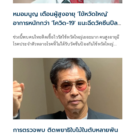
หมอมนูญ เตือนผู้สูงอายุ 'ไข้หวัดใหญ่'
อาการหนักกว่า 'โควิด-19' แนะฉีดวัคซีนปีละ
เข็ม ลดรุนแรง
ช่วงนี้พบคนไทยติดเชื้อไวรัสไข้หวัดใหญ่เยอะมาก คนสูงอายุมี
โรคประจำตัวหลายโรคที่ไม่ได้รับวัคซีนป้องกันไข้หวัดใหญ่
เวลาติดเชื้อ บางคนอาการหนัก
การตรวจพบ ติดพยาธิใบไม้ในตับหลายพัน