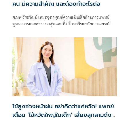
คน มีความสำคัญ และต้องทำอะไรต่อ
ศ.นพ.ธีระวัฒน์ เหมะจุฑา ศูนย์ความเป็นเลิศด้านการแพทย์
บูรณาการและสาธารณสุข และที่ปรึกษาวิทยาลัยการแพทย์
แผนตะวันออก มหาวิทยาลัยรังสิต โพสต์เฟซบุ๊กว่า
ไข้สูงช่วงหน้าฝน อย่าคิดว่าแค่หวัด! แพทย์
เตือน ‘ไข้หวัดใหญ่ในเด็ก’ เสี่ยงลุกลามถึง
ปอดอักเสบ