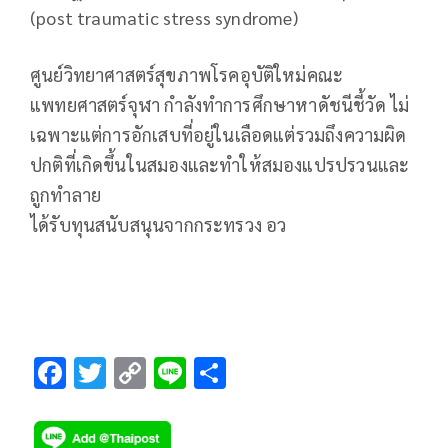
(post traumatic stress syndrome)
ศูนย์วิทยาศาสตร์สุขภาพโรคอุบัติใหม่คณะ
แพทยศาสตร์จุฬา กำลังทำการศึกษาหาดัชนีชี้วัด ไม่
เฉพาะแต่การอักเสบที่อยู่ในเลือดแต่รวมถึงความผิด
ปกติที่เกิดขึ้นในสมองและทำให้สมองแปรปรวนและ
ถูกทำลาย
ได้รับทุนสนับสนุนจากกระทรวง อว
F
T
C
Li
S
ac
wi
o
n
h
e
tt
p
e
ar