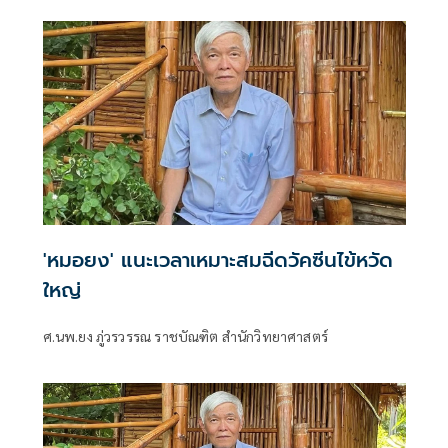
'หมอยง' แนะเวลาเหมาะสมฉีดวัคซีนไข้หวัด
ใหญ่
ศ.นพ.ยง ภู่วรวรรณ ราชบัณฑิต สำนักวิทยาศาสตร์