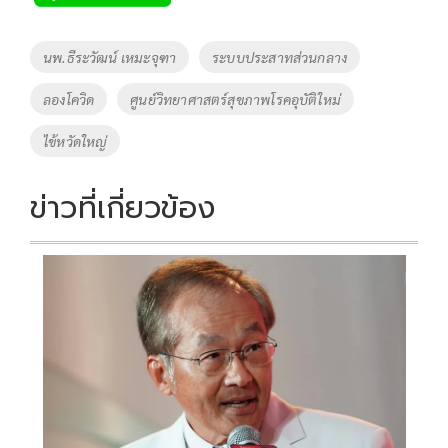
b
er
y
e
o
Li
Tags
นพ.ธีระวัฒน์ เหมะจุฑา
ระบบประสาทส่วนกลาง
o
n
ลองโควิด
ศูนย์วิทยาศาสตร์สุขภาพโรคอุบัติใหม่
k
k
ไข้หวัดใหญ่
ข่าวที่เกี่ยวข้อง