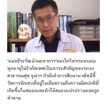
'หมอธีระวัฒน์'เผยอาการ'ลองโควิด'กระทบคน
ทุกอายุไม่จำกัดเพศเป็นภาระสำคัญของระบบ
สาธารณสุข จุฬาฯ กำลังทำการศึกษาหาดัชนีชี้
วัดการอักเสบที่อยู่ในเลือดรวมถึงความผิดปกติที่
เกิดขึ้นในสมองและทำให้สมองแปรปรวนและถูก
ทำลาย