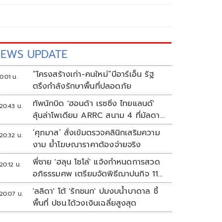
EWS UPDATE
“โครงสร้างเก่า-คนใหม่”บีอาร์เอ็น รัฐ
0:01 น.
ตรึงกำลังรักษาพื้นที่ปลอดภัย
ทัพนักบิด 'ฮอนด้า เรซซิ่ง ไทยแลนด์'
20:43 น.
ลุ้นล่าโพเดียม ARRC สนาม 4 ที่มัลดาลิ
กา
‘ศุภมาส’ สั่งเข้มตรวจคลินิกเสริมความ
20:32 น.
งาม ย้ำโฆษณาราคาต้องจ่ายจริง
พี่ชาย 'ฮลุน โซโล่' แจ้งกำหนดการสวด
20:12 น.
อภิธรรมศพ เตรียมจัดพิธีฌาปนกิจ 11
ส.ค.
'ลลิดา' โต้ 'รักชนก' ปมงบน้ำบาดาล ชี้
20:07 น.
พื้นที่ ปชน.ได้วงเงินเฉลี่ยสูงสุด