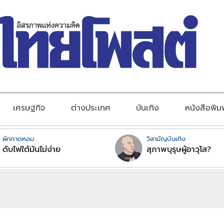
เศรษฐกิจ
ต่างประเทศ
บันเทิง
หนังสือพิม
ผักกาดหอม
วิสามัญบันเทิง
ดับไฟใต้มันไม่ง่าย
สุภาพบุรุษผู้อาวุโส?