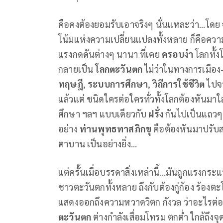
คือคงต้องยอมรับเอาจริงๆ นั่นแหละว่า...โดย
โน้มแห่งความเปลี่ยนแปลงทั้งหลาย ก็คือควา
แรงกดดันต่างๆ นานา ที่เคย
ครอบงำ
โลกทั้
กลายเป็น
โลกตะวันตก
ไม่ว่าในทางการเมือง
ทฤษฎี
,
ระบบการศึกษา
,
วิถีการใช้ชีวิต
ไปจ
แล้วแต่ ชนิดใครต่อใครทั่วทั้งโลกต้องหันมาใส่เ
ศึกษา ฯลฯ แบบเดียวกับ
ฝรั่ง
กันไปเป็นแถวๆ 
อย่าง
ท่านพุทธทาสภิกขุ
คือต้องหันมาปรับ
ตาบาน เป็นอย่างยิ่ง...
แต่ครั้นเมื่อบรรดาสิ่งเหล่านี้...มันถูกแรงก
ชาวตะวันตกทั้งหลาย ถึงกับต้องกู่ก้อง ร้องตะโ
แสดงออกถึงความหวาดวิตก กังวล ว่าอะไรต่อ
ตะวันตก
ต่างกำลังเสื่อมโทรม ตกต่ำ ใกล้ถึงจุ