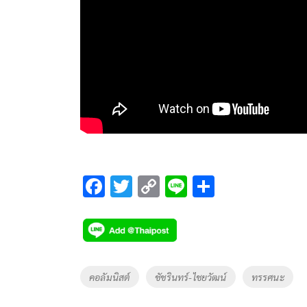
F
T
C
Li
S
ac
wi
o
n
h
e
tt
p
e
ar
b
er
y
e
o
Li
Tags
คอลัมนิสต์
ชัชรินทร์-ไชยวัฒน์
ทรรศนะ
o
n