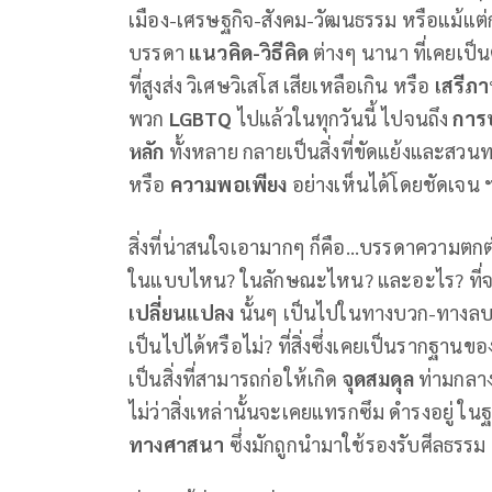
เมือง-เศรษฐกิจ-สังคม-วัฒนธรรม หรือแม้แต่
บรรดา
แนวคิด-วิธีคิด
ต่างๆ นานา ที่เคยเป็
ที่สูงส่ง วิเศษวิเสโส เสียเหลือเกิน หรือ
เสรีภ
พวก
LGBTQ
ไปแล้วในทุกวันนี้ ไปจนถึง
การ
หลัก
ทั้งหลาย กลายเป็นสิ่งที่ขัดแย้งและสว
หรือ
ความพอเพียง
อย่างเห็นได้โดยชัดเจน 
สิ่งที่น่าสนใจเอามากๆ ก็คือ...บรรดาความตกต่ำ 
ในแบบไหน? ในลักษณะไหน? และอะไร? ที่จะกล
เปลี่ยนแปลง
นั้นๆ เป็นไปในทางบวก-ทางลบต่
เป็นไปได้หรือไม่? ที่สิ่งซึ่งเคยเป็นรากฐาน
เป็นสิ่งที่สามารถก่อให้เกิด
จุดสมดุล
ท่ามกลา
ไม่ว่าสิ่งเหล่านั้นจะเคยแทรกซึม ดำรงอยู่ 
ทางศาสนา
ซึ่งมักถูกนำมาใช้รองรับศีลธรรม 