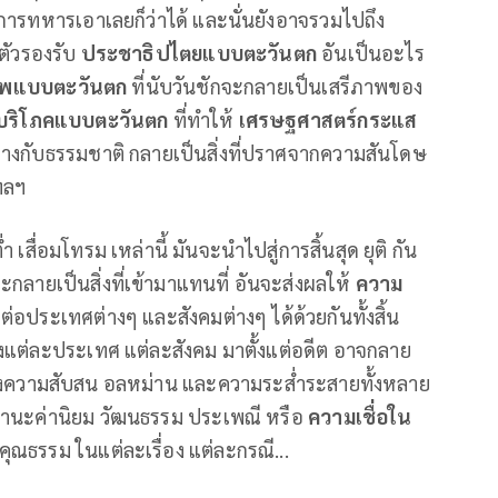
การทหารเอาเลยก็ว่าได้ และนั่นยังอาจรวมไปถึง
นตัวรองรับ
ประชาธิปไตยแบบตะวันตก
อันเป็นอะไร
าพแบบตะวันตก
ที่นับวันชักจะกลายเป็นเสรีภาพของ
บริโภคแบบตะวันตก
ที่ทำให้
เศรษฐศาสตร์กระแส
นทางกับธรรมชาติ กลายเป็นสิ่งที่ปราศจากความสันโดษ
ฯลฯ
เสื่อมโทรม เหล่านี้ มันจะนำไปสู่การสิ้นสุด ยุติ กัน
ายเป็นสิ่งที่เข้ามาแทนที่ อันจะส่งผลให้
ความ
อประเทศต่างๆ และสังคมต่างๆ ได้ด้วยกันทั้งสิ้น
ของแต่ละประเทศ แต่ละสังคม มาตั้งแต่อดีต อาจกลาย
งความสับสน อลหม่าน และความระส่ำระสายทั้งหลาย
ในฐานะค่านิยม วัฒนธรรม ประเพณี หรือ
ความเชื่อใน
คุณธรรม ในแต่ละเรื่อง แต่ละกรณี...