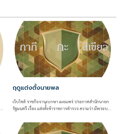
ฤดูแต่งตั้งนายพล
เว็บไซต์ ราชกิจจานุเบกษา เผยแพร่ ประกาศสำนักนายก
00
รัฐมนตรี เรื่อง แต่งตั้งข้าราชการตำรวจ ความว่า มีพระบรม
I
ราชโองการโปรดเกล้าโปรดกระหม่อมให้ พล.ต.อ.สำราญ
นวลมา