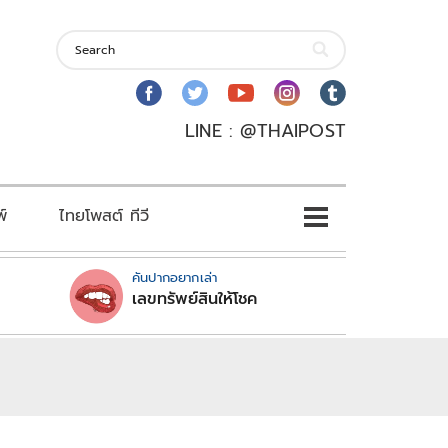
LINE : @THAIPOST
พ์
ไทยโพสต์ ทีวี
คันปากอยากเล่า
เลขทรัพย์สินให้โชค