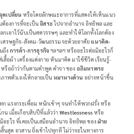
จุดเปลี่ยน
หรือโดยลักษณะอาการที่แสดงให้เห็นแนว
มต้องการที่จะเป็น
อิสระ
ไปจากอำนาจ อิทธิพล และ
งโลกเอาไว้นับเป็นศตวรรษๆ และทำให้โลกทั้งโลกต้อง
-เศรษฐกิจ-สังคม-วัฒนธรรม จะด้วยอาศัย
แนวคิด-
นถึง
การค้า-การธุรกิจ
ฯลฯลฯ หรืออะไรต่อมิอะไรก็
สื้อผ้า เครื่องแต่งกาย หันมาคิด มาใช้ชีวิต เรียนรู้-
หรือถ้าว่ากันตามคำพูด คำจา ของ
อภิมหาพระ
สภาพตัวเองให้กลายเป็น
หมาหางด้วน
อย่างหน้าชื่น
ระแทก แรงกระเพื่อม หนักเข้าๆ จนทำให้พวกฝรั่ง หรือ
กน เมื่อเกือบสิบปีที่แล้วว่า
Westlessness
หรือ
มิอะไร ที่เคยเป็นเสมือนอำนาจ อิทธิพล ของ
ฝ่าย
ดสิ้นสุด อวสาน ยิ่งเข้าไปทุกที ไม่ว่าจะในทางการ