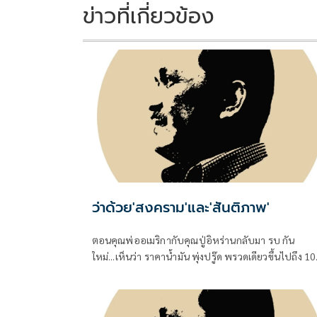
k
k
ข่าวที่เกี่ยวข้อง
ว่าด้วย'สงคราม'และ'สันติภาพ'
ตอนคุณพ่ออเมริกากับคุณปู่อิหร่านกลับมา รบ กัน
ใหม่...เห็นว่า ราคาน้ำมัน พุ่งปรู๊ด พรวดเดียวขึ้นไปถึง 1
ดอลลาร์กว่าๆ ต่อบาร์เรล ทั้ง Brent ทะเลเหนือ และ WT
เท็กซัสของอเมริกา