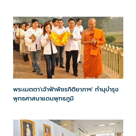
พระเมตตา'เจ้าฟ้าพัชรกิติยาภาฯ' ทำนุบำรุง
พุทธศาสนาแดนพุทธภูมิ