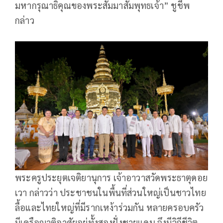
มหากรุณาธิคุณของพระสัมมาสัมพุทธเจ้า” ชูชีพ
กล่าว
พระครูประยุตเจติยานุการ เจ้าอาวาสวัดพระธาตุดอย
เวา กล่าวว่า ประชาชนในพื้นที่ส่วนใหญ่เป็นชาวไทย
ลื้อและไทยใหญ่ที่มีรากเหง้าร่วมกัน หลายครอบครัว
มีเครือญาติอาศัยอยู่ทั้งสองฝั่งชายแดน จึงมีวิถีชีวิต