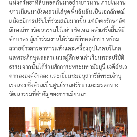
แห่งศรัทธาที่สืบทอดกันมาอย่างยาวนาน ภายในงาน
ชาวเมียนมายังคงสวมใส่ชุดพื้นถิ่นอันเป็นเอกลักษณ์
แม้จะมีการปรับให้ร่วมสมัยมากขึ้น แต่ยังคงรักษาอัต
ลักษณ์ทางวัฒนธรรมไว้อย่างชัดเจน หลังเสร็จสิ้นพิธี
ตักบาตร ผู้เข้าร่วมงานได้ร่วมพิธีทอดผ้าป่า พร้อม
ถวายข้าวสารอาหารแห้งและเครื่องอุปโภคบริโภค
แด่พระภิกษุและสามเณรผู้ศึกษาเล่าเรียนพระปริยัติ
ธรรม จากนั้นได้ร่วมสักการะพระมหามัยมุนี เจดีย์ชเว
ดากององค์จำลอง และเยี่ยมชมอนุสาวรีย์พระเจ้าบุ
เรงนอง ซึ่งล้วนเป็นศูนย์รวมศรัทธาและมรดกทาง
วัฒนธรรมที่สำคัญของชาวเมียนมา