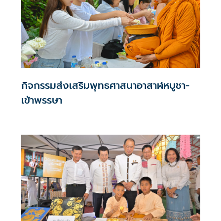
กิจกรรมส่งเสริมพุทธศาสนาอาสาฬหบูชา-
เข้าพรรษา