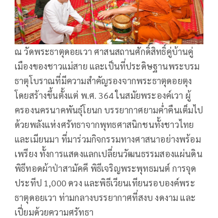
ณ วัดพระธาตุดอยเวา ศาสนสถานศักดิ์สิทธิ์คู่บ้านคู่
เมืองของชาวแม่สาย และเป็นที่ประดิษฐานพระบรม
ธาตุโบราณที่มีความสำคัญรองจากพระธาตุดอยตุง
โดยสร้างขึ้นตั้งแต่ พ.ศ. 364 ในสมัยพระองค์เวา ผู้
ครองนครนาคพันธุ์โยนก บรรยากาศยามค่ำคืนเต็มไป
ด้วยพลังแห่งศรัทธาจากพุทธศาสนิกชนทั้งชาวไทย
และเมียนมา ที่มาร่วมกิจกรรมทางศาสนาอย่างพร้อม
เพรียง ทั้งการแสดงแลกเปลี่ยนวัฒนธรรมสองแผ่นดิน
พิธีทอดผ้าป่าสามัคคี พิธีเจริญพระพุทธมนต์ การจุด
ประทีป 1,000 ดวง และพิธีเวียนเทียนรอบองค์พระ
ธาตุดอยเวา ท่ามกลางบรรยากาศที่สงบ งดงาม และ
เปี่ยมด้วยความศรัทธา