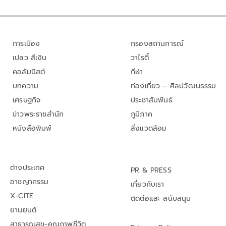
การเมือง
กรองสถานการณ์
เปลว สีเงิน
วาไรตี้
คอลัมนิสต์
กีฬา
บทความ
ท่องเที่ยว – ศิลปวัฒนธรรม
เศรษฐกิจ
ประชาสัมพันธ์
ข่าวพระราชสำนัก
ภูมิภาค
หนังสือพิมพ์
สิ่งแวดล้อม
ต่างประเทศ
PR & PRESS
อาชญากรรม
เกี่ยวกับเรา
X-CITE
ติดต่อและ สนับสนุน
ยานยนต์
สาธารณสุข-คุณภาพชีวิต