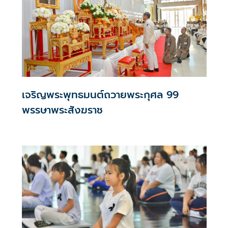
เจริญพระพุทธมนต์ถวายพระกุศล 99
พรรษาพระสังฆราช