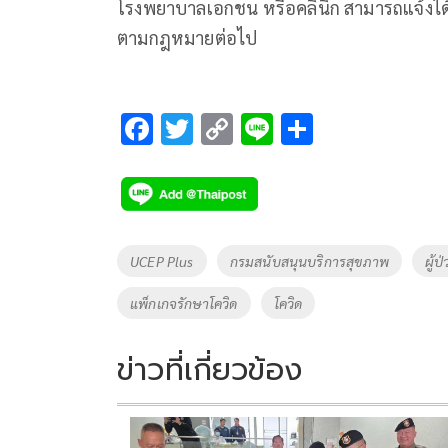
โรงพยาบาลเอกชน หรือคลินิก สามารถแจ้งได้
ตามกฎหมายต่อไป
F
T
C
Li
S
ac
wi
o
n
h
e
tt
p
e
ar
b
er
y
e
o
Li
Tags
UCEP Plus
กรมสนับสนุนบริการสุขภาพ
ผู้ป
o
n
แพ็กเกจรักษาโควิด
โควิด
k
k
ข่าวที่เกี่ยวข้อง