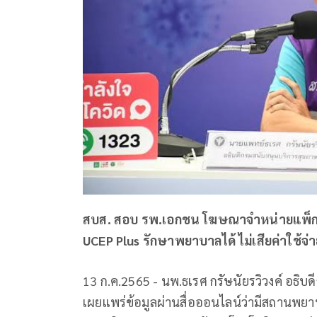
สบส. สอบ รพ.เอกชน โฆษณาจำหน่ายแพ็กเกจ
UCEP Plus รักษาพยาบาลได้ ไม่เสียค่าใช้จ่
13 ก.ค.2565 - นพ.ธเรศ กรัษนัยรวิวงค์ อธิบด
เผยแพร่ข้อมูลผ่านสื่อออนไลน์ว่ามีสถาน