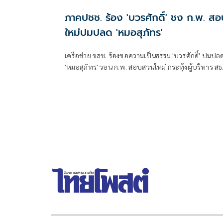
ภาคปชช. ร้อง 'บวรศักดิ์' ชง ก.พ. สอ
ใหม่ปมปลด 'หมอสุภัทร'
เครือข่าย ขสช. ร้องขอความเป็นธรรม 'บวรศักดิ์' ปมปลด
'หมอสุภัทร' วอน ก.พ. สอบสวนใหม่ กระทุ้งผู้บริหาร สธ
ยืนหยัดเพื่อความถูกต้อง