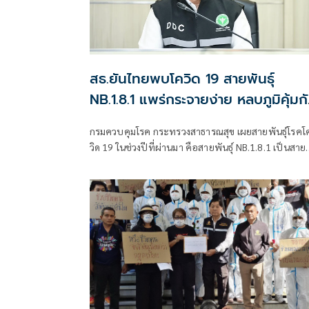
สธ.ยันไทยพบโควิด 19 สายพันธุ์
NB.1.8.1 แพร่กระจายง่าย หลบภูมิคุ้มก
ได้ดี เตือนรักษาสุขอนามัย
กรมควบคุมโรค กระทรวงสาธารณสุข เผยสายพันธุ์โรคโ
วิด 19 ในช่วงปีที่ผ่านมา คือสายพันธุ์ NB.1.8.1 เป็นสาย
พันธ์หลัก แต่ยังไม่พบหลักฐานว่าทำให้เกิดการกระจาย
ของโรคอย่างรวดเร็วหรือโรครุนแรงมากขึ้น