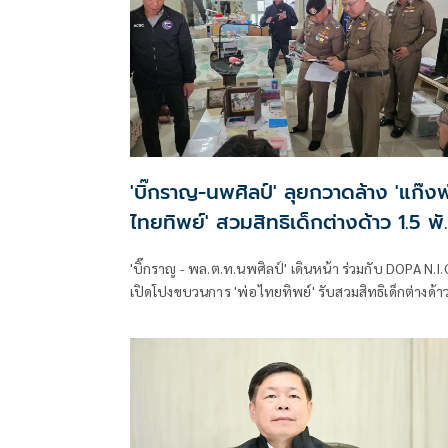
'บิ๊กราญ-นพศิลป์' ลุยกวาดล้าง 'แก๊งพ
ไทยทิพย์' สวมสิทธิเด็กต่างด้าว 1.5 พั
คน
'บิ๊กราญ - พล.ต.ท.นพศิลป์' เดินหน้า ร่วมกับ DOPA N.I.
เปิดโปงขบวนการ 'พ่อไทยทิพย์' รับสวมสิทธิเด็กต่างด้า
เกือบ 1,500 ราย บุกค้นโรงพยาบาลเอกชน รวบ 4 ผู้
ต้องหา