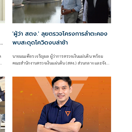
'ผู้ว่า สตง.' ลุยตรวจโครงการลำตะคอง
ัน
พบสะดุดโควิดงบล่าช้า
ค
นายมณเฑียร เจริญผล ผู้ว่าการตรวจเงินแผ่นดิน พร้อม
คณะสำนักงานตรวจเงินแผ่นดิน (สตง.) ส่วนกลาง และจัง
หวัดฯ ร่วมกันลงพื้นที่ตรวจความคืบหน้าของโครงการ
พัฒนาและปรับปรุงภูมิทัศน์ลำตะคอง