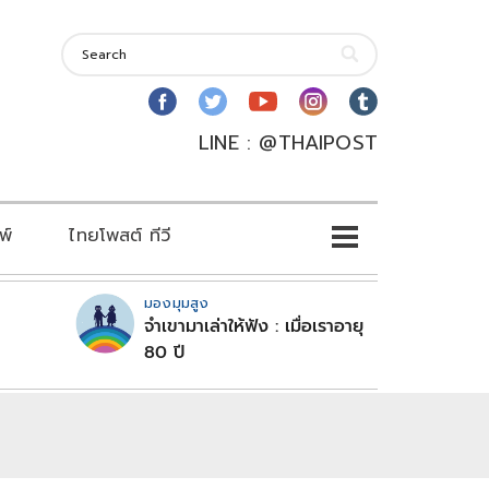
LINE : @THAIPOST
พ์
ไทยโพสต์ ทีวี
มองมุมสูง
จำเขามาเล่าให้ฟัง : เมื่อเราอายุ
80 ปี