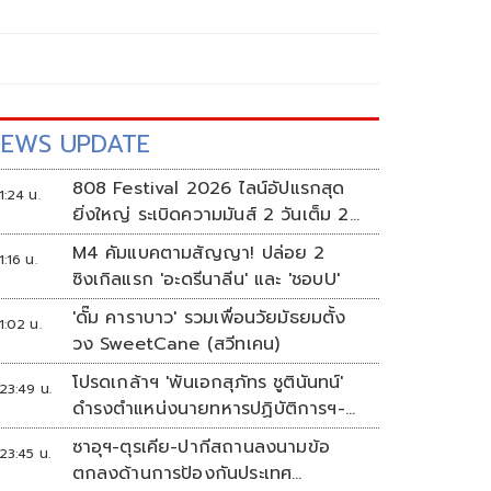
EWS UPDATE
808 Festival 2026 ไลน์อัปแรกสุด
1:24 น.
ยิ่งใหญ่ ระเบิดความมันส์ 2 วันเต็ม 2-
3 ต.ค.นี้
M4 คัมแบคตามสัญญา! ปล่อย 2
1:16 น.
ซิงเกิลแรก 'อะดรีนาลีน' และ 'ชอบU'
'ดั๊ม คาราบาว' รวมเพื่อนวัยมัธยมตั้ง
1:02 น.
วง SweetCane (สวีทเคน)
โปรดเกล้าฯ 'พันเอกสุภัทร ชูตินันทน์'
23:49 น.
ดำรงตำแหน่งนายทหารปฏิบัติการฯ-
พระราชทานยศ 'พลตรี'
ซาอุฯ-ตุรเคีย-ปากีสถานลงนามข้อ
23:45 น.
ตกลงด้านการป้องกันประเทศ