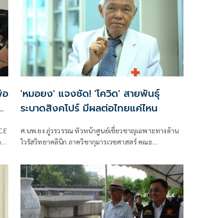
่อ
'หมอยง' แจงชัด! 'โควิด' สายพันธุ์
น
ระบาดสิงคโปร์ มีผลต่อไทยแค่ไหน
C.E
ศ.นพ.ยง ภู่วรวรรณ หัวหน้าศูนย์เชี่ยวชาญเฉพาะทางด้าน
ว
ไวรัสวิทยาคลินิก ภาควิชากุมารเวชศาสตร์ คณะ
แพทยศาสตร์ จุฬาลงกรณ์มหาวิทยาลัย